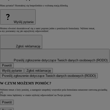
Masz pytania? Skontaktuj się bezpośrednio z wybraną stacją dilerską.
?
Wyślij pytanie
Możesz również skontaktować się z nami poprzez jeden z poniższych formularzy. Wybierz temat,
a my postaramy się jak najszybciej odpowiedzieć.
Zgłoś reklamację
Prześlij zgłoszenie dotyczące Twoich danych osobowych (RODO)
Powrót
Wyślij pytanie
Zgłoś reklamację
Prześlij zgłoszenie dotyczące Twoich danych osobowych (RODO)
W CZYM MOŻEMY POMÓC?
Wybierz temat z listy poniżej, a następnie uzupełnij wszystkie pola formularza oznaczone czerwoną gwiazdką
(*).
Dzięki temu będziemy w stanie szybciej odpowiedzieć na Twoje pytanie.
Powrót