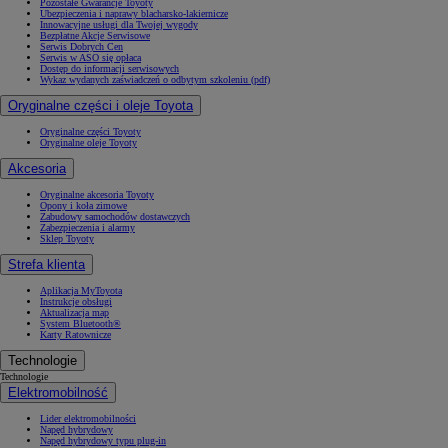
Pozostałe Gwarancje Toyoty
Ubezpieczenia i naprawy blacharsko-lakiernicze
Innowacyjne usługi dla Twojej wygody
Bezpłatne Akcje Serwisowe
Serwis Dobrych Cen
Serwis w ASO się opłaca
Dostęp do informacji serwisowych
Wykaz wydanych zaświadczeń o odbytym szkoleniu (pdf)
Oryginalne części i oleje Toyota
Oryginalne części Toyoty
Oryginalne oleje Toyoty
Akcesoria
Oryginalne akcesoria Toyoty
Opony i koła zimowe
Zabudowy samochodów dostawczych
Zabezpieczenia i alarmy
Sklep Toyoty
Strefa klienta
Aplikacja MyToyota
Instrukcje obsługi
Aktualizacja map
System Bluetooth®
Karty Ratownicze
Technologie
Technologie
Elektromobilność
Lider elektromobilności
Napęd hybrydowy
Napęd hybrydowy typu plug-in