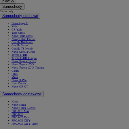
Powrót
Samochody
Samochody
Samochody osobowe
Nowe Aygo X
Yaris
GR Yaris
Yaris Cross
Nowy Yaris Cross
Nowy Urban Cruiser
Corolla Hatchback
Corolla Sedan
Corolla TS Kombi
Nowa Corolla Cross
Toyota C-HR
Toyota C-HR Plug-in
Nowa Toyota C-HR+
Nowa Toyota bZ4X
Nowa Toyota bZ4X Touring
Camry
Prius
Mirai
Nowy RAV4
Land Cruiser
Nowy GR GT
Samochody dostawcze
Hilux
Nowy Hilux
Nowy Hilux Electric
PROACE Max
PROACE
PROACE Verso
PROACE CITY
PROACE CITY Verso