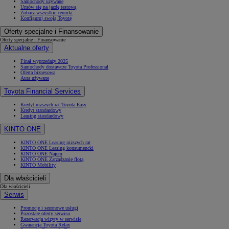
Samochody używane
Umów się na jazdę testową
Zobacz wszystkie cenniki
Konfiguruj swoją Toyotę
Oferty specjalne i Finansowanie
Oferty specjalne i Finansowanie
Aktualne oferty
Finał wyprzedaży 2025
Samochody dostawcze Toyota Professional
Oferta biznesowa
Auta używane
Toyota Financial Services
Kredyt niższych rat Toyota Easy
Kredyt standardowy
Leasing standardowy
KINTO ONE
KINTO ONE Leasing niższych rat
KINTO ONE Leasing konsumencki
KINTO ONE Najem
KINTO ONE Zarządzanie flotą
KINTO Mobility
Dla właścicieli
Dla właścicieli
Serwis
Promocje i sezonowe usługi
Pozostałe oferty serwisu
Rezerwacja wizyty w serwisie
Gwarancja Toyota Relax