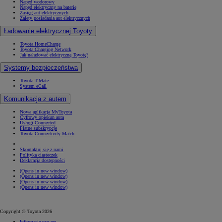
Napęd wodorowy
Napęd elektryczny na baterię
Zasięg aut elektrycznych
Zalety posiadania aut elektrycznych
Ładowanie elektrycznej Toyoty
Toyota HomeCharge
Toyota Charging Network
Jak naładować elektryczną Toyotę?
Systemy bezpieczeństwa
Toyota T-Mate
System eCall
Komunikacja z autem
Nowa aplikacja MyToyota
Cyfrowy opiekun auta
Usługi Connected
Płatne subskrypcje
Toyota Connectivity Match
Skontaktuj się z nami
Polityka ciasteczek
Deklaracja dostępności
(Opens in new window)
(Opens in new window)
(Opens in new window)
(Opens in new window)
Copyright © Toyota 2026
Informacje prawne