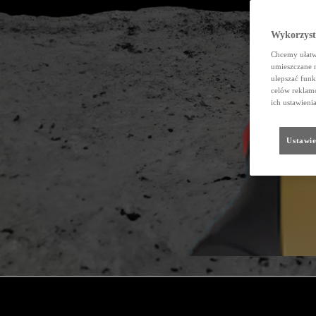
Wykorzystu
Chcemy ułatwi
umieszczane 
ulepszać funk
celów reklamo
ich ustawieni
Ustawie