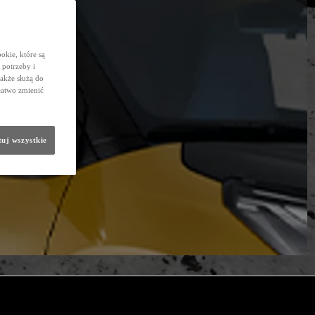
okie, które są
potrzeby i
także służą do
łatwo zmienić
uj wszystkie