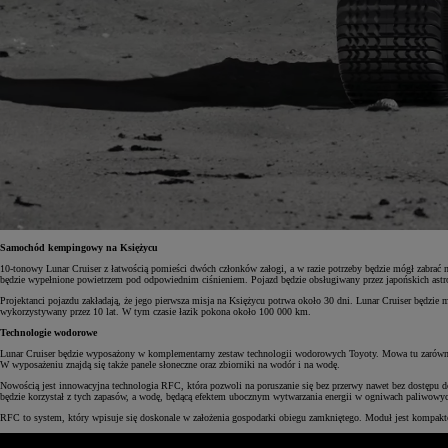
Samochód kempingowy na Księżycu
10-tonowy Lunar Cruiser z łatwością pomieści dwóch członków załogi, a w razie potrzeby będzie mógł zabrać
będzie wypełnione powietrzem pod odpowiednim ciśnieniem. Pojazd będzie obsługiwany przez japońskich astr
Projektanci pojazdu zakładają, że jego pierwsza misja na Księżycu potrwa około 30 dni. Lunar Cruiser będ
wykorzystywany przez 10 lat. W tym czasie łazik pokona około 100 000 km.
Technologie wodorowe
Lunar Cruiser będzie wyposażony w komplementarny zestaw technologii wodorowych Toyoty. Mowa tu zarówno
W wyposażeniu znajdą się także panele słoneczne oraz zbiorniki na wodór i na wodę.
Nowością jest innowacyjna technologia RFC, która pozwoli na poruszanie się bez przerwy nawet bez dostępu do
będzie korzystał z tych zapasów, a wodę, będącą efektem ubocznym wytwarzania energii w ogniwach paliwowy
RFC to system, który wpisuje się doskonale w założenia gospodarki obiegu zamkniętego. Moduł jest kompakt