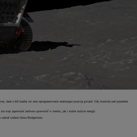
wej, dane z kół każdej osi oraz oprogramowanie analizujące pozycję gwiazd. Gdy kontrolę nad pojazdem
ma więc zapewniać zarówno sprawność w terenie, jak i niskie zużycie energii.
 udział weźmie firma Bridgestone.