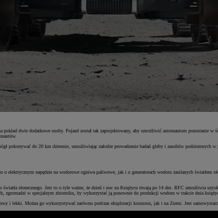
 na pokład dwie dodatkowe osoby. Pojazd został tak zaprojektowany, aby umożliwić astronautom pozostanie w 
onautów.
zie mógł pokonywać do 20 km dziennie, umożliwiając załodze prowadzenie badań gleby i zasobów podziemnych
 o elektrycznym napędzie na wodorowe ogniwa paliwowe, jak i o generatorach wodoru zasilanych światłem s
 światła słonecznego. Jest to o tyle ważne, że dzień i noc na Księżycu trwają po 14 dni. RFC umożliwia uzys
ch, zgromadzi w specjalnym zbiorniku, by wykorzystać ją ponownie do produkcji wodoru w trakcie dnia księż
owy i lekki. Można go wykorzystywać zarówno podczas eksploracji kosmosu, jak i na Ziemi. Jest samowystarc