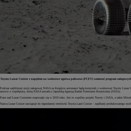
Toyota Lunar Cruiser z napędem na wodorowe ogniwa paliwowe (FCEV) wzmocni program załogowych ba
Podczas najbliższej misji załogowej NASA na Księżycu astronauci będą korzystali z wodorowej Toyoty Lunar C
Od
81 900 zł
umowy o współpracy, którą NASA zawarła z Japońską Agencją Badań Przestrzeni Kosmicznej (JAXA).
Prace nad Lunar Cruiserem rozpoczęły się w 2019 roku. Jest to wspólny projekt Toyoty i JAXA, a także Mitsu
Yaris Cross
HYBRID
Nazwa Lunar Cruiser nawiązuje do legendarnej terenówki Toyota Land Cruiser – najdłużej produkowanego mod