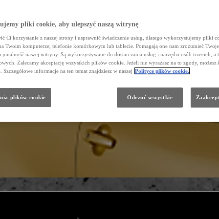
jemy pliki cookie, aby ulepszyć naszą witrynę
ć Ci korzystanie z naszej strony i usprawnić świadczenie usług, dlatego wykorzystujemy pliki co
na Twoim komputerze, telefonie komórkowym lub tablecie. Pomagają one nam zrozumieć Twoje 
cjonalność naszej witryny. Są wykorzystywane do dostarczania usług i narzędzi osób trzecich, a 
wych. Zalecamy akceptację wszystkich plików cookie. Jeżeli nie wyrażasz na to zgody, możesz 
a. Szczegółowe informacje na ten temat znajdziesz w naszej
Polityce plików cookie.
nia plików cookie
Odrzuć wszystkie
Zaakcept