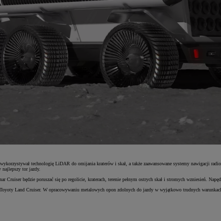
 wykorzystywał technologię LiDAR do omijania kraterów i skał, a także zaawansowane systemy nawigacji radio
najlepszy tor jazdy.
uiser będzie poruszać się po regolicie, kraterach, terenie pełnym ostrych skał i stromych wzniesień. Napęd 
ki Toyoty Land Cruiser. W opracowywaniu metalowych opon zdolnych do jazdy w wyjątkowo trudnych warunkach