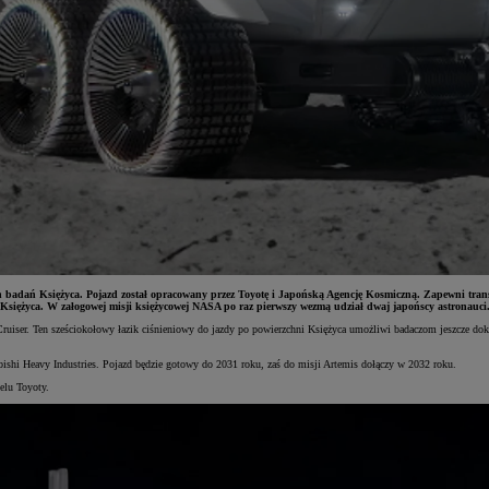
dań Księżyca. Pojazd został opracowany przez Toyotę i Japońską Agencję Kosmiczną. Zapewni transpo
Księżyca. W załogowej misji księżycowej NASA po raz pierwszy wezmą udział dwaj japońscy astronauci
ruiser. Ten sześciokołowy łazik ciśnieniowy do jazdy po powierzchni Księżyca umożliwi badaczom jeszcze dok
bishi Heavy Industries. Pojazd będzie gotowy do 2031 roku, zaś do misji Artemis dołączy w 2032 roku.
elu Toyoty.