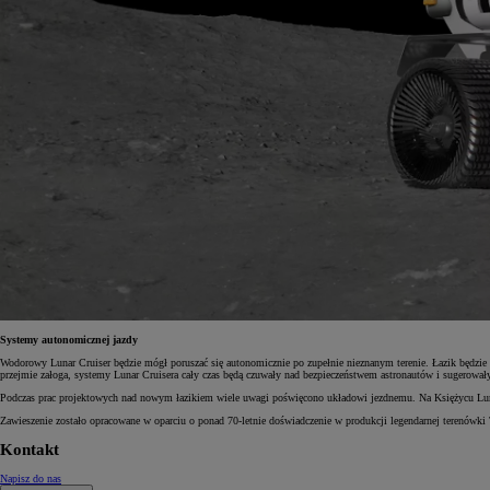
Od
105 300 zł
Corolla Hatchback
HYBRID
Systemy autonomicznej jazdy
Wodorowy Lunar Cruiser będzie mógł poruszać się autonomicznie po zupełnie nieznanym terenie. Łazik będzie
przejmie załoga, systemy Lunar Cruisera cały czas będą czuwały nad bezpieczeństwem astronautów i sugerowały 
Podczas prac projektowych nad nowym łazikiem wiele uwagi poświęcono układowi jezdnemu. Na Księżycu Lunar Cr
Zawieszenie zostało opracowane w oparciu o ponad 70-letnie doświadczenie w produkcji legendarnej terenów
Kontakt
Napisz do nas