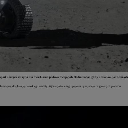
rt i miejsce do życia dla dwóch osób podczas trwających 30 dni badań gleby i zasobów podziemnych
.
ładniejszą eksplorację ziemskiego satelity. Wykorzystanie tego pojazdu było jednym z głównych punktów