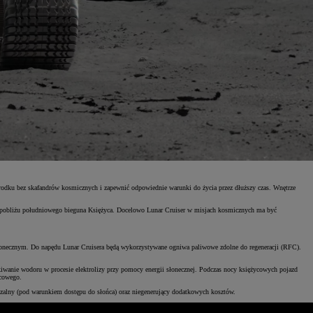
środku bez skafandrów kosmicznych i zapewnić odpowiednie warunki do życia przez dłuższy czas. Wnętrze
 w pobliżu południowego bieguna Księżyca. Docelowo Lunar Cruiser w misjach kosmicznych ma być
łonecznym. Do napędu Lunar Cruisera będą wykorzystywane ogniwa paliwowe zdolne do regeneracji (RFC).
kiwanie wodoru w procesie elektrolizy przy pomocy energii słonecznej. Podczas nocy księżycowych pojazd
ycowego.
zalny (pod warunkiem dostępu do słońca) oraz niegenerujący dodatkowych kosztów.