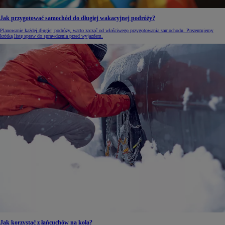
Jak przygotować samochód do długiej wakacyjnej podróży?
Planowanie każdej długiej podróży, warto zacząć od właściwego przygotowania samochodu. Prezentujemy
krótką listę spraw do sprawdzenia przed wyjazdem.
Jak korzystać z łańcuchów na koła?