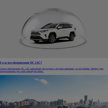
Co to jest ubezpieczenie OC i AC?
Często ubezpieczenie OC i AC samochodu jest mylone i używane zamiennie, co jest błędem. Między tymi
ubezpieczeniami jest wiele znaczących różnic.