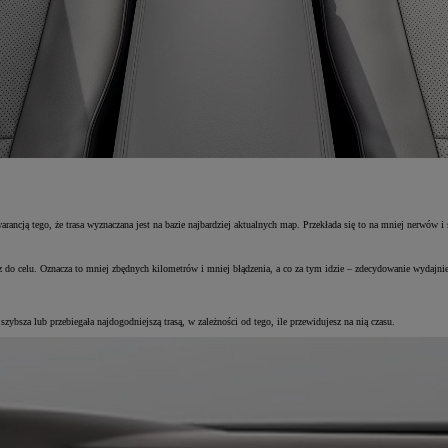
rancją tego, że trasa wyznaczana jest na bazie najbardziej aktualnych map. Przekłada się to na mniej nerwów i 
z do celu. Oznacza to mniej zbędnych kilometrów i mniej błądzenia, a co za tym idzie – zdecydowanie wydajniej
bsza lub przebiegała najdogodniejszą trasą, w zależności od tego, ile przewidujesz na nią czasu.