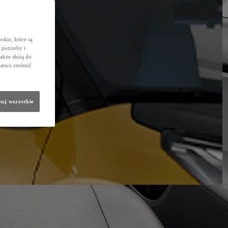
okie, które są
potrzeby i
także służą do
łatwo zmienić
uj wszystkie