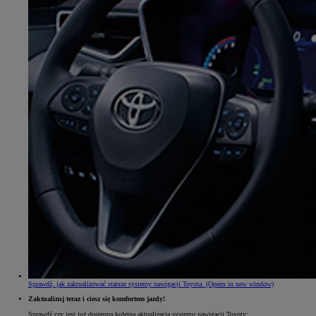
Sprawdź, jak zaktualizować starsze systemy nawigacji Toyota.
(Opens in new window)
Zaktualizuj teraz i ciesz się komfortem jazdy!
Sprawdź czy jest już dostępna kolejna aktualizacja systemu nawigacji Toyoty: