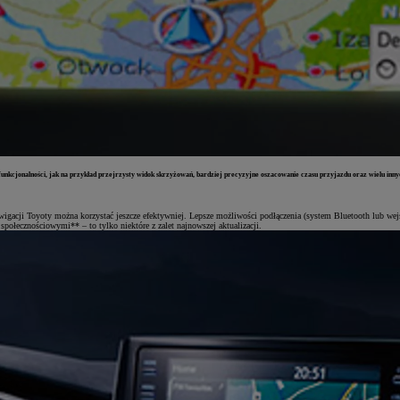
nkcjonalności, jak na przykład przejrzysty widok skrzyżowań, bardziej precyzyjne oszacowanie czasu przyjazdu oraz wielu innyc
nawigacji Toyoty można korzystać jeszcze efektywniej. Lepsze możliwości podłączenia (system Bluetooth lub w
połecznościowymi** – to tylko niektóre z zalet najnowszej aktualizacji.