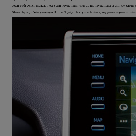
Jeżeli Twój system nawigacji jest z serii Toyota Touch with Go lub Toyota Touch 2 with Go zalogu
Skonsultuj się z Autoryzowanym Dilerem Toyoty lub wejdź na tę stronę, aby pobrać najnowsze aktua
Od
105 300 zł
Corolla Hatchback
HYBRID