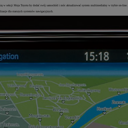
j się w sekcji Moja Toyota by dodać swój samochód i móc aktualizować system multimedialny w trybie on-line.
lizacje dla starszych systemów nawigacyjnych.