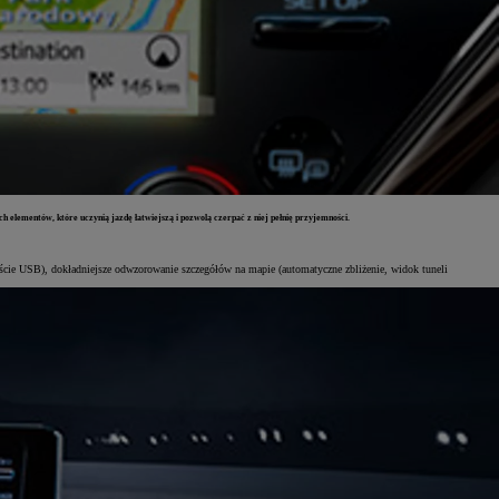
h elementów, które uczynią jazdę łatwiejszą i pozwolą czerpać z niej pełnię przyjemności.
ejście USB), dokładniejsze odwzorowanie szczegółów na mapie (automatyczne zbliżenie, widok tuneli