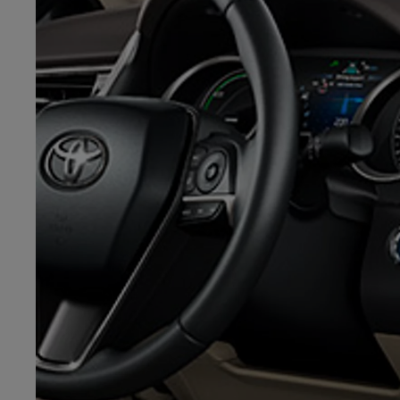
Od
81 900 zł
Yaris Cross
HYBRID