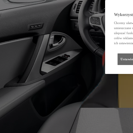
Wykorzystu
Chcemy ułatwi
umieszczane 
ulepszać funk
celów reklamo
ich ustawieni
Ustawie