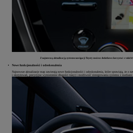
Z najnowszą aktualizacją systemu nawigacji Toyoty możesz dodatkowo korzystać z takich fu
Nowe funkcjonalności i udoskonalenia
Najnowsze aktualizacje map zawierają nowe funkcjonalności i udoskonalenia, które sprawiają, że z 
i skrzyżowań, precyzyjne wymierzenie długości trasy) i możliwość zintegrowania systemu z mediami s