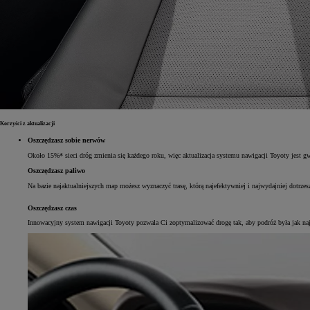
Korzyści z aktualizacji
Oszczędzasz sobie nerwów
Około 15%* sieci dróg zmienia się każdego roku, więc aktualizacja systemu nawigacji Toyoty jest gwa
Oszczędzasz paliwo
Na bazie najaktualniejszych map możesz wyznaczyć trasę, którą najefektywniej i najwydajniej dotrzes
Oszczędzasz czas
Innowacyjny system nawigacji Toyoty pozwala Ci zoptymalizować drogę tak, aby podróż była jak najszy