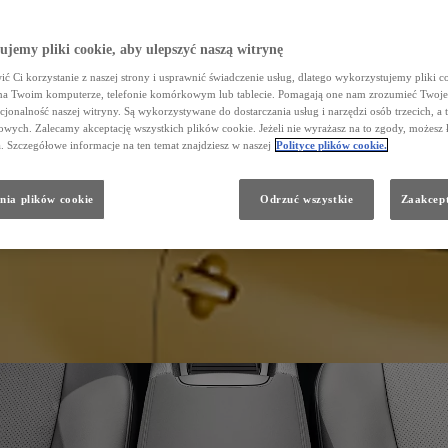
jemy pliki cookie, aby ulepszyć naszą witrynę
ć Ci korzystanie z naszej strony i usprawnić świadczenie usług, dlatego wykorzystujemy pliki co
na Twoim komputerze, telefonie komórkowym lub tablecie. Pomagają one nam zrozumieć Twoje 
cjonalność naszej witryny. Są wykorzystywane do dostarczania usług i narzędzi osób trzecich, a 
wych. Zalecamy akceptację wszystkich plików cookie. Jeżeli nie wyrażasz na to zgody, możesz 
a. Szczegółowe informacje na ten temat znajdziesz w naszej
Polityce plików cookie.
nia plików cookie
Odrzuć wszystkie
Zaakcept