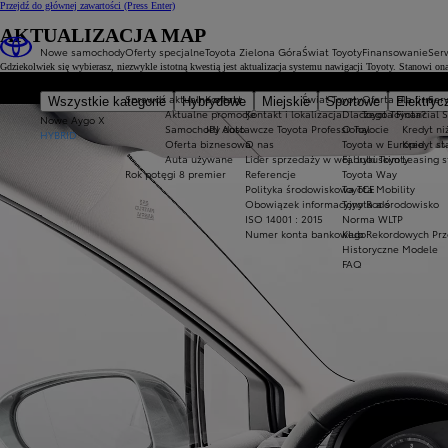
Przejdź do głównej zawartości
(Press Enter)
AKTUALIZACJA MAP
Nowe samochody
Oferty specjalne
Toyota Zielona Góra
Świat Toyoty
Finansowanie
Serw
Gdziekolwiek się wybierasz, niezwykle istotną kwestią jest aktualizacja systemu nawigacji Toyoty. Stanowi on
Sprawdź aktualne oferty
Kontakt
Świat Toyoty
Oferta dla firm
Ser
Wszystkie kategorie
Hybrydowe
Miejskie
Sportowe
Elektryc
Aktualne promocje
Kontakt i lokalizacja
Dlaczego Toyota?
Toyota Financial 
Nowe Aygo X
Samochody dostawcze Toyota Professional
JPJ Auto
O Toyocie
Kredyt ni
HYBRID
Oferta biznesowa
O nas
Toyota w Europie
Kredyt s
Auta używane
Lider sprzedaży w woj. lubuskim
Fabryki Toyoty
Leasing 
Rok potęgi 8 premier
Referencje
Toyota Way
Polityka środowiskowa TCE
Toyota Mobility
Obowiązek informacyjny Rodo
Toyota a środowisko
ISO 14001 : 2015
Norma WLTP
Numer konta bankowego
Klub Rekordowych Prz
Historyczne Modele
FAQ