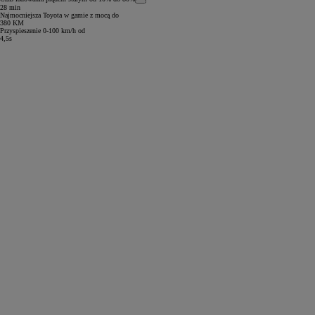
28 min
Najmocniejsza Toyota w gamie z mocą do
380 KM
Przyspieszenie 0-100 km/h od
4,5s
Od
81 900 zł
Yaris Cross
HYBRID