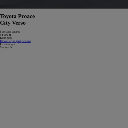
Toyota Proace
City Verso
Specjalna cena od
94 900 zł
Konfiguruj
Umów się na jazdę testową
Liczba miejsc
5 miejsc/a