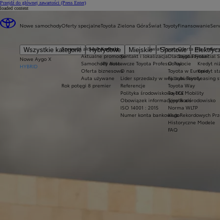
Przejdź do głównej zawartości
(Press Enter)
loaded content
Nowe samochody
Oferty specjalne
Toyota Zielona Góra
Świat Toyoty
Finansowanie
Serw
Sprawdź aktualne oferty
Kontakt
Świat Toyoty
Oferta dla firm
Ser
Wszystkie kategorie
Hybrydowe
Miejskie
Sportowe
Elektryc
Aktualne promocje
Kontakt i lokalizacja
Dlaczego Toyota?
Toyota Financial 
Nowe Aygo X
Samochody dostawcze Toyota Professional
JPJ Auto
O Toyocie
Kredyt ni
HYBRID
Oferta biznesowa
O nas
Toyota w Europie
Kredyt s
Auta używane
Lider sprzedaży w woj. lubuskim
Fabryki Toyoty
Leasing 
Rok potęgi 8 premier
Referencje
Toyota Way
Polityka środowiskowa TCE
Toyota Mobility
Obowiązek informacyjny Rodo
Toyota a środowisko
ISO 14001 : 2015
Norma WLTP
Numer konta bankowego
Klub Rekordowych Prz
Historyczne Modele
FAQ