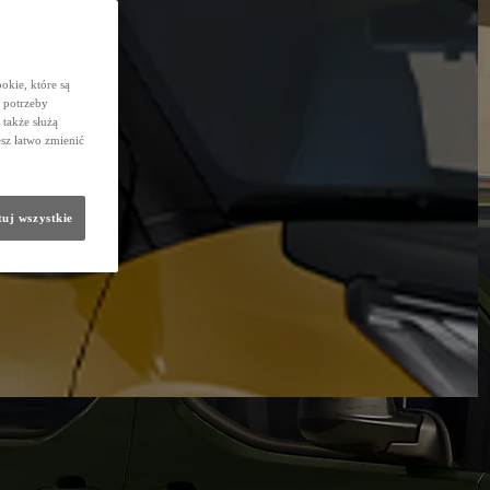
okie, które są
 potrzeby
 także służą
sz łatwo zmienić
uj wszystkie