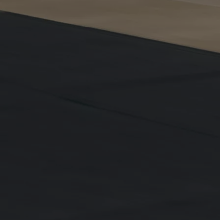
Od
81 900 zł
Yaris Cross
HYBRID