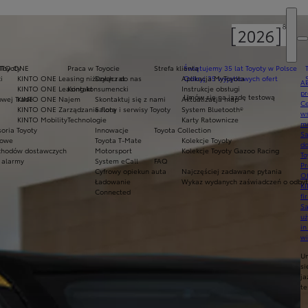
 Toyoty
NTO ONE
Praca w Toyocie
Strefa klienta
Świętujemy 35 lat Toyoty w Polsce
i
KINTO ONE Leasing niższych rat
Dołącz do nas
Aplikacja MyToyota
Odkryj 35 wyjątkowych ofert
Ak
KINTO ONE Leasing konsumencki
Kontakt
Instrukcje obsługi
pr
Umów się na jazdę testową
owej Trade
KINTO ONE Najem
Skontaktuj się z nami
Aktualizacja map
Ce
KINTO ONE Zarządzanie flotą
Salony i serwisy Toyoty
System Bluetooth®
ws
KINTO Mobility
Technologie
Karty Ratownicze
mo
oria Toyoty
Innowacje
Toyota Collection
S
mowe
Toyota T-Mate
Kolekcje Toyoty
do
hodów dostawczych
Motorsport
Kolekcje Toyoty Gazoo Racing
To
 alarmy
System eCall
FAQ
Pr
Cyfrowy opiekun auta
Najczęściej zadawane pytania
Of
Ładowanie
Wykaz wydanych zaświadczeń o odbyty
KI
Connected
fi
S
u
in
w
U
si
ja
te