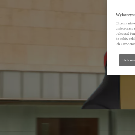
Wykorzystu
Chcemy ułatwi
umieszczane 
i ulepszać fu
do celów rekl
ich ustawieni
Ustawie