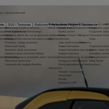
is i akcesoria
Kontakt
wis
Ekobonus dla hybryd Toyoty
Kluby dla dzieci i młodzieży
Oryginalne części i oleje
KI
zne
SUV i Terenowe
Rodzinne
Hybrydowe Plug-in
Dostawcze
Services
Rezerwacja wizyty w serwisie
Oferta dla osób z niepełnosprawnościami
Toyota Kids
Oryginalne częśc
ższych rat Toyota Easy
Oferta serwisu mechanicznego
Toyota Juniors
Oryginalne oleje
tandardowy
Specjalna oferta dla aut po gwarancji podstawowej
Konkurs Dream Car
Program Sprzedaży Hurt
standardowy
Oferta serwisu blacharsko-lakierniczego
Elektromobilność
Trade
Promocje i usługi sezonowe
Lider elektromobilności
Akcesoria
Gwarancje Toyoty
Napęd hybrydowy
Oryginalne akces
Bezpłatne akcje serwisowe
Napęd hybrydowy typu plug-in
Opony i koła zi
Globalna akcja serwisowa Takata
Napęd wodorowy
Zabudowy samoc
ebiegów Toyoty
Pomoc drogowa w przypadku awarii lub kolizji
Napęd elektryczny na baterię
Zabezpieczenia i
Informacje techniczne
Zasięg aut elektrycznych
Sklep Toyoty
Innowacje dla wygody Klientów
Zalety posiadania aut elektrycznych
Aktualności
Nowości i wydarzenia
Newsletter
Porady
Regulacje CAFE