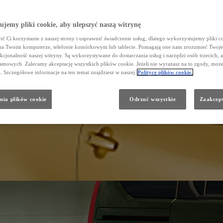
jemy pliki cookie, aby ulepszyć naszą witrynę
ć Ci korzystanie z naszej strony i usprawnić świadczenie usług, dlatego wykorzystujemy pliki co
na Twoim komputerze, telefonie komórkowym lub tablecie. Pomagają one nam zrozumieć Twoje
nkcjonalność naszej witryny. Są wykorzystywane do dostarczania usług i narzędzi osób trzecich, a
amowych. Zalecamy akceptację wszystkich plików cookie. Jeżeli nie wyrażasz na to zgody, może
a. Szczegółowe informacje na ten temat znajdziesz w naszej
Polityce plików cookie.
nia plików cookie
Odrzuć wszystkie
Zaakcept