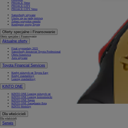
PROACE Verso
PROACE CITY
PROACE CITY Verso
Samochody używane
Umów się na jazdę testową
Zobacz wszystkie cenniki
Konfiguruj swoją Toyotę
Oferty specjalne i Finansowanie
Oferty specjalne i Finansowanie
Aktualne oferty
Finał wyprzedaży 2025
Samochody dostawcze Toyota Professional
Oferta biznesowa
Auta używane
Toyota Financial Services
Kredyt niższych rat Toyota Easy
Kredyt standardowy
Leasing standardowy
KINTO ONE
KINTO ONE Leasing niższych rat
KINTO ONE Leasing konsumencki
KINTO ONE Najem
KINTO ONE Zarządzanie flotą
KINTO Mobility
Dla właścicieli
Dla właścicieli
Serwis