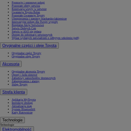
Promocje i sezonowe usługi
Pozostałe oferty serwisu
Rezerwacja wizyty w serwisie
Gwarancja Toyota Relax
Pozostałe Gwarancje Toyoty
Ubezpieczenia i naprawy blacharsko-lakiernicze
Innowacyjne usługi dla Twojej wygody
Bezpłatne Akcje Serwisowe
Serwis Dobrych Cen
Serwis w ASO się opłaca
Dostęp do informacji serwisowych
Wykaz wydanych zaświadczeń o odbytym szkoleniu (pdf)
Oryginalne części i oleje Toyota
Oryginalne części Toyoty
Oryginalne oleje Toyoty
Akcesoria
Oryginalne akcesoria Toyoty
Opony i koła zimowe
Zabudowy samochodów dostawczych
Zabezpieczenia i alarmy
Sklep Toyoty
Strefa klienta
Aplikacja MyToyota
Instrukcje obsługi
Aktualizacja map
System Bluetooth®
Karty Ratownicze
Technologie
Technologie
Elektromobilność