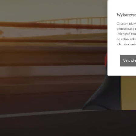
Wykorzystu
Chcemy ułatwi
umieszczane 
i ulepszać fu
do celów rekl
ich ustawieni
Ustawie