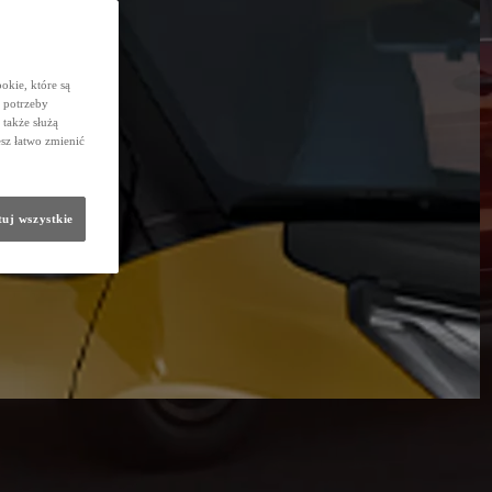
okie, które są
 potrzeby
 także służą
sz łatwo zmienić
uj wszystkie