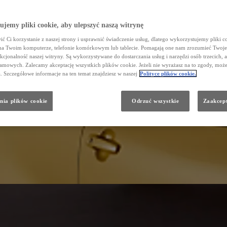
jemy pliki cookie, aby ulepszyć naszą witrynę
ć Ci korzystanie z naszej strony i usprawnić świadczenie usług, dlatego wykorzystujemy pliki co
na Twoim komputerze, telefonie komórkowym lub tablecie. Pomagają one nam zrozumieć Twoje
nkcjonalność naszej witryny. Są wykorzystywane do dostarczania usług i narzędzi osób trzecich, a
amowych. Zalecamy akceptację wszystkich plików cookie. Jeżeli nie wyrażasz na to zgody, może
a. Szczegółowe informacje na ten temat znajdziesz w naszej
Polityce plików cookie.
nia plików cookie
Odrzuć wszystkie
Zaakcept