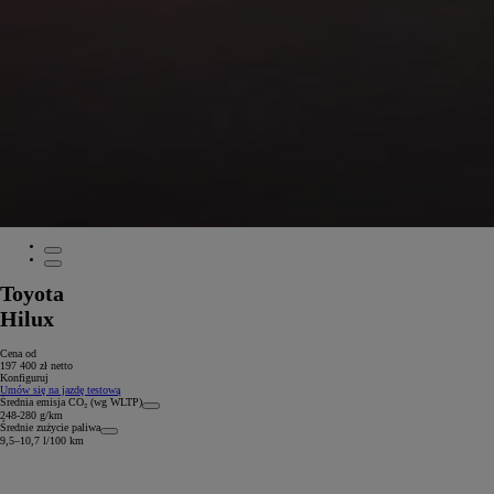
Toyota
Hilux
Cena od
197 400 zł netto
Konfiguruj
Umów się na jazdę testową
Średnia emisja CO₂ (wg WLTP)
248-280 g/km
Średnie zużycie paliwa
9,5–10,7 l/100 km