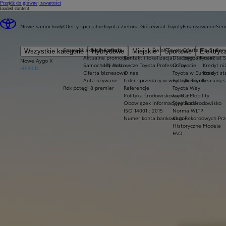
(Press Enter)
Przejdź do głównej zawartości
loaded content
Nowe samochody
Oferty specjalne
Toyota Zielona Góra
Świat Toyoty
Finansowanie
Serw
Sprawdź aktualne oferty
Kontakt
Świat Toyoty
Oferta dla firm
Ser
Wszystkie kategorie
Hybrydowe
Miejskie
Sportowe
Elektryc
Aktualne promocje
Kontakt i lokalizacja
Dlaczego Toyota?
Toyota Financial 
Nowe Aygo X
Samochody dostawcze Toyota Professional
JPJ Auto
O Toyocie
Kredyt ni
HYBRID
Oferta biznesowa
O nas
Toyota w Europie
Kredyt s
Auta używane
Lider sprzedaży w woj. lubuskim
Fabryki Toyoty
Leasing 
Rok potęgi 8 premier
Referencje
Toyota Way
Polityka środowiskowa TCE
Toyota Mobility
Obowiązek informacyjny Rodo
Toyota a środowisko
ISO 14001 : 2015
Norma WLTP
Numer konta bankowego
Klub Rekordowych Prz
Historyczne Modele
FAQ