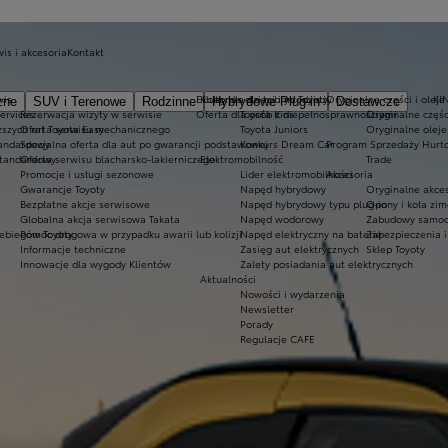
is i akcesoria
Kontakt
wis
Ekobonus dla hybryd Toyoty
Kluby dla dzieci i młodzieży
Oryginalne części i oleje
KI
zne
SUV i Terenowe
Rodzinne
Hybrydowe Plug-in
Dostawcze
Services
Rezerwacja wizyty w serwisie
Oferta dla osób z niepełnosprawnościami
Toyota Kids
Oryginalne częśc
ższych rat Toyota Easy
Oferta serwisu mechanicznego
Toyota Juniors
Oryginalne oleje
tandardowy
Specjalna oferta dla aut po gwarancji podstawowej
Konkurs Dream Car
Program Sprzedaży Hurt
standardowy
Oferta serwisu blacharsko-lakierniczego
Elektromobilność
Trade
Promocje i usługi sezonowe
Lider elektromobilności
Akcesoria
Gwarancje Toyoty
Napęd hybrydowy
Oryginalne akces
Bezpłatne akcje serwisowe
Napęd hybrydowy typu plug-in
Opony i koła zi
Globalna akcja serwisowa Takata
Napęd wodorowy
Zabudowy samoc
ebiegów Toyoty
Pomoc drogowa w przypadku awarii lub kolizji
Napęd elektryczny na baterię
Zabezpieczenia i
Informacje techniczne
Zasięg aut elektrycznych
Sklep Toyoty
Innowacje dla wygody Klientów
Zalety posiadania aut elektrycznych
Aktualności
Nowości i wydarzenia
Newsletter
Porady
Regulacje CAFE