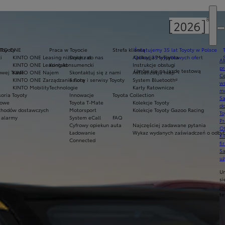
 Toyoty
NTO ONE
Praca w Toyocie
Strefa klienta
Świętujemy 35 lat Toyoty w Polsce
i
KINTO ONE Leasing niższych rat
Dołącz do nas
Aplikacja MyToyota
Odkryj 35 wyjątkowych ofert
Ak
KINTO ONE Leasing konsumencki
Kontakt
Instrukcje obsługi
pr
Umów się na jazdę testową
owej Trade
KINTO ONE Najem
Skontaktuj się z nami
Aktualizacja map
Ce
KINTO ONE Zarządzanie flotą
Salony i serwisy Toyoty
System Bluetooth®
ws
KINTO Mobility
Technologie
Karty Ratownicze
mo
oria Toyoty
Innowacje
Toyota Collection
S
mowe
Toyota T-Mate
Kolekcje Toyoty
do
hodów dostawczych
Motorsport
Kolekcje Toyoty Gazoo Racing
To
 alarmy
System eCall
FAQ
Pr
Cyfrowy opiekun auta
Najczęściej zadawane pytania
Of
Ładowanie
Wykaz wydanych zaświadczeń o odbyty
KI
Connected
fi
S
u
U
si
ja
te