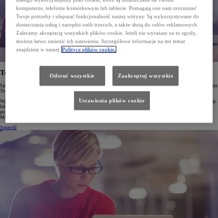
komputerze, telefonie komórkowym lub tablecie. Pomagają one nam zrozumieć
Twoje potrzeby i ulepszać funkcjonalność naszej witryny. Są wykorzystywane do
dostarczania usług i narzędzi osób trzecich, a także służą do celów reklamowych.
Zalecamy akceptację wszystkich plików cookie. Jeżeli nie wyrażasz na to zgody,
możesz łatwo zmienić ich ustawienia. Szczegółowe informacje na ten temat
znajdziesz w naszej
Polityce plików cookie.
Toyota Connectivity Match
Odrzuć wszystkie
Zaakceptuj wszystkie
Sprawdź, w jaki sposób możesz w pełni wykorzystać Usługi Connected w Twojej Toyocie za pomocą narzędzia
Toyota Connectivity Match!
Ustawienia plików cookie
Wpisz numer identyfikacyjny Twojego samochodu (VIN) a dowiesz się, które ze zdalnych usług (takich jak np.
lokalizowanie samochodu, zdalne ustawianie temperatury, ładowanie pojazdu itp.) są dostępne dla Twojego
pojazdu w aplikacji MyToyota. Skorzystaj z Connectivity Match, sprawdź swoje usługi, pobierz aplikację
My Toyota i ciesz się jazdą!
Sprawdź