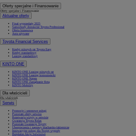
Oferty specjalne i Finansowanie
Oferty specjalne i Finansowanie
Aktualne oferty
Finał wyprzedaży 2025
Samochody dostawcze Toyota Professional
Oferta biznesowa
Auta używane
Toyota Financial Services
Kredyt niższych rat Toyota Easy
Kredyt standardowy
Leasing standardowy
KINTO ONE
KINTO ONE Leasing niższych rat
KINTO ONE Leasing konsumencki
KINTO ONE Najem
KINTO ONE Zarządzanie flotą
KINTO Mobility
Dla właścicieli
Dla właścicieli
Serwis
Promocje i sezonowe usługi
Pozostałe oferty serwisu
Rezerwacja wizyty w serwisie
Gwarancja Toyota Relax
Pozostałe Gwarancje Toyoty
Ubezpieczenia i naprawy blacharsko-lakiernicze
Innowacyjne usługi dla Twojej wygody
Bezpłatne Akcje Serwisowe