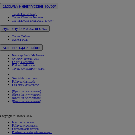
Ładowanie elektrycznej Toyoty
Toyota HomeCharge
Toyota Charging Network
Jak naładować elektryczną Toyotę?
Systemy bezpieczeństwa
Toyota T-Mate
System eCall
Komunikacja z autem
Nowa aplikacja MyToyota
Cyfrowy opiekun auta
Usługi Connected
Płatne subskrypcje
Toyota Connectivity Match
Skontaktuj się z nami
Polityka ciasteczek
Deklaracja dostępności
(Opens in new window)
(Opens in new window)
(Opens in new window)
(Opens in new window)
Copyright © Toyota 2026
Informacje prawne
Polityka prywatności
Udostępnianie danych
Przetwarzanie danych osobowych