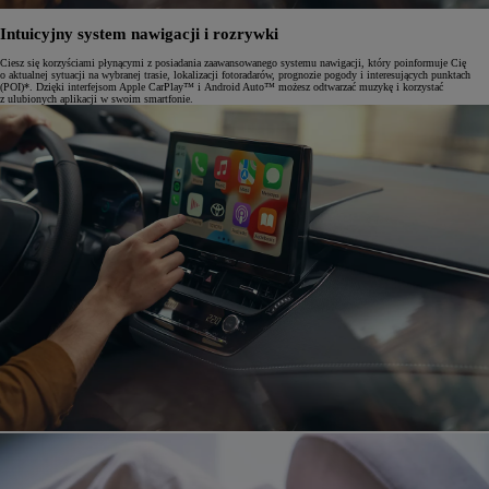
Intuicyjny system nawigacji i rozrywki
Ciesz się korzyściami płynącymi z posiadania zaawansowanego systemu nawigacji, który poinformuje Cię
o aktualnej sytuacji na wybranej trasie, lokalizacji fotoradarów, prognozie pogody i interesujących punktach
(POI)*. Dzięki interfejsom Apple CarPlay™ i Android Auto™ możesz odtwarzać muzykę i korzystać
z ulubionych aplikacji w swoim smartfonie.