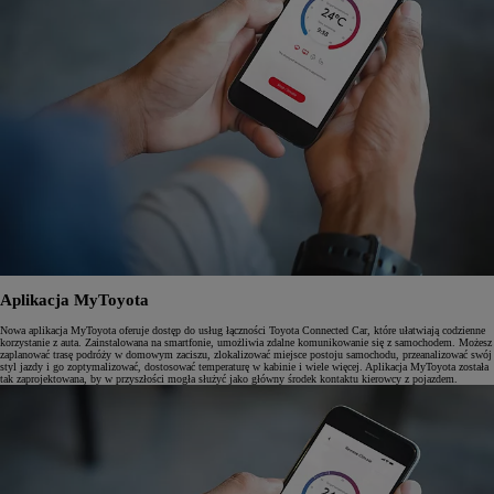
Aplikacja MyToyota
Nowa aplikacja MyToyota oferuje dostęp do usług łączności Toyota Connected Car, które ułatwiają codzienne
korzystanie z auta. Zainstalowana na smartfonie, umożliwia zdalne komunikowanie się z samochodem. Możesz
zaplanować trasę podróży w domowym zaciszu, zlokalizować miejsce postoju samochodu, przeanalizować swój
styl jazdy i go zoptymalizować, dostosować temperaturę w kabinie i wiele więcej. Aplikacja MyToyota została
tak zaprojektowana, by w przyszłości mogła służyć jako główny środek kontaktu kierowcy z pojazdem.