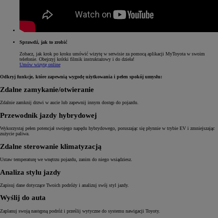
Sprawdź, jak to zrobić
Zobacz, jak krok po kroku umówić wizytę w serwisie za pomocą aplikacji MyToyota w swoim
telefonie. Obejrzyj krótki filmik instruktażowy i do dzieła!
Umów wizytę online
Odkryj funkcje, które zapewnią wygodę użytkowania i pełen spokój umysłu:
Zdalne zamykanie/otwieranie
Zdalnie zamknij drzwi w aucie lub zapewnij innym dostęp do pojazdu.
Przewodnik jazdy hybrydowej
Wykorzystaj pełen potencjał swojego napędu hybrydowego, poruszając się płynnie w trybie EV i zmniejszając
zużycie paliwa.
Zdalne sterowanie klimatyzacją
Ustaw temperaturę we wnętrzu pojazdu, zanim do niego wsiądziesz.
Analiza stylu jazdy
Zapisuj dane dotyczące Twoich podróży i analizuj swój styl jazdy.
Wyślij do auta
Zaplanuj swoją następną podróż i prześlij wytyczne do systemu nawigacji Toyoty.