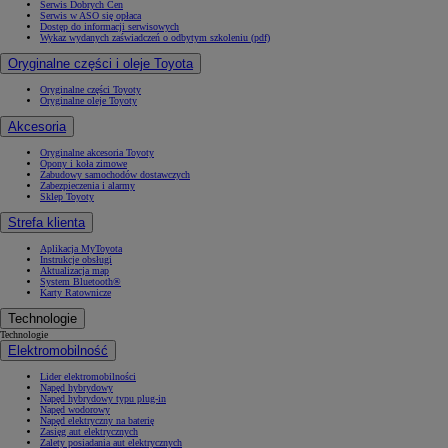
Serwis Dobrych Cen
Serwis w ASO się opłaca
Dostęp do informacji serwisowych
Wykaz wydanych zaświadczeń o odbytym szkoleniu (pdf)
Oryginalne części i oleje Toyota
Oryginalne części Toyoty
Oryginalne oleje Toyoty
Akcesoria
Oryginalne akcesoria Toyoty
Opony i koła zimowe
Zabudowy samochodów dostawczych
Zabezpieczenia i alarmy
Sklep Toyoty
Strefa klienta
Aplikacja MyToyota
Instrukcje obsługi
Aktualizacja map
System Bluetooth®
Karty Ratownicze
Technologie
Technologie
Elektromobilność
Lider elektromobilności
Napęd hybrydowy
Napęd hybrydowy typu plug-in
Napęd wodorowy
Napęd elektryczny na baterię
Zasięg aut elektrycznych
Zalety posiadania aut elektrycznych