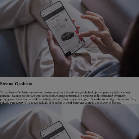
Strona Osobista
Twoja Strona Osobista zawsze jest dostępna online i skupia wszystkie funkcje związane z użytkowaniem
pojazdu. Zaloguj się do swojego konta z dowolnego urządzenia, a będziesz mógł zarządzać terminami
przeglądów, sprawdzać instrukcje obsługi, aktualizować mapy nawigacji. Niezależnie od tego, ile lat ma Twój
pojazd, pomożemy Ci o niego zadbać, abyś mógł w pełni korzystać z możliwości swojej Toyoty.