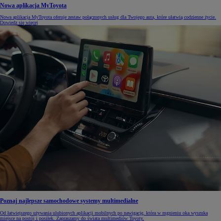
Nowa aplikacja MyToyota
Nowa aplikacja MyToyota oferuje zestaw połączonych usług dla Twojego auta, które ułatwią codzienne życie.
Dowiedz się więcej
Poznaj najlepsze samochodowe systemy multimedialne
Od łatwiejszego używania ulubionych aplikacji mobilnych po nawigację, która w mgnieniu oka wyszuka
miejsce na postój i posiłek. Zapraszamy do świata multimediów Toyoty.