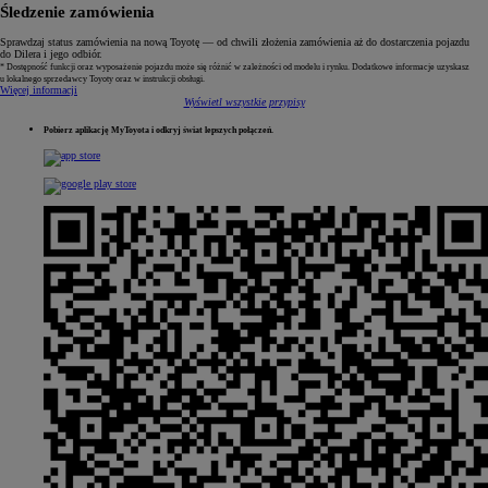
Śledzenie zamówienia
Sprawdzaj status zamówienia na nową Toyotę — od chwili złożenia zamówienia aż do dostarczenia pojazdu
do Dilera i jego odbiór.
* Dostępność funkcji oraz wyposażenie pojazdu może się różnić w zależności od modelu i rynku. Dodatkowe informacje uzyskasz
u lokalnego sprzedawcy Toyoty oraz w instrukcji obsługi.
Więcej informacji
Wyświetl wszystkie przypisy
Pobierz aplikację MyToyota i odkryj świat lepszych połączeń.