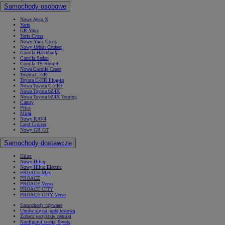
Samochody osobowe
Nowe Aygo X
Yaris
GR Yaris
Yaris Cross
Nowy Yaris Cross
Nowy Urban Cruiser
Corolla Hatchback
Corolla Sedan
Corolla TS Kombi
Nowa Corolla Cross
Toyota C-HR
Toyota C-HR Plug-in
Nowa Toyota C-HR+
Nowa Toyota bZ4X
Nowa Toyota bZ4X Touring
Camry
Prius
Mirai
Nowy RAV4
Land Cruiser
Nowy GR GT
Samochody dostawcze
Hilux
Nowy Hilux
Nowy Hilux Electric
PROACE Max
PROACE
PROACE Verso
PROACE CITY
PROACE CITY Verso
Samochody używane
Umów się na jazdę testową
Zobacz wszystkie cenniki
Konfiguruj swoją Toyotę