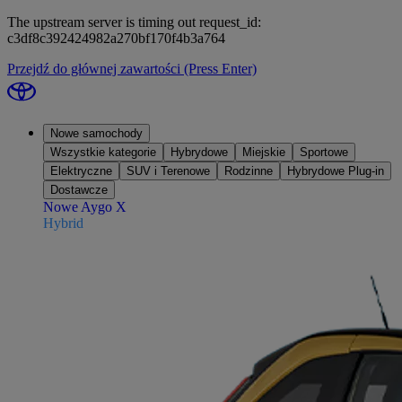
The upstream server is timing out request_id:
c3df8c392424982a270bf170f4b3a764
Przejdź do głównej zawartości
(Press Enter)
Nowe samochody
Wszystkie kategorie
Hybrydowe
Miejskie
Sportowe
Elektryczne
SUV i Terenowe
Rodzinne
Hybrydowe Plug-in
Dostawcze
Nowe Aygo X
Hybrid