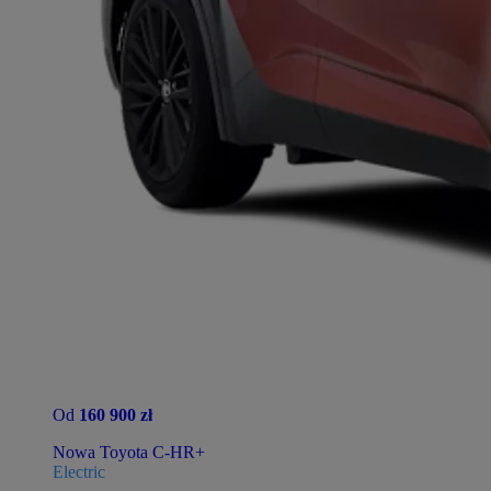
Od
160 900 zł
Nowa Toyota C-HR+
Electric