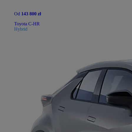
Od
143 800 zł
Toyota C-HR
Hybrid