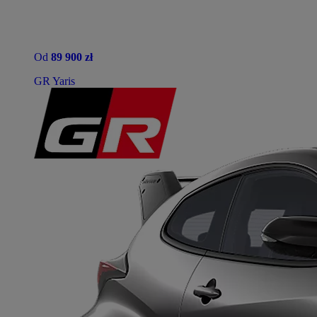
Od
89 900 zł
GR Yaris