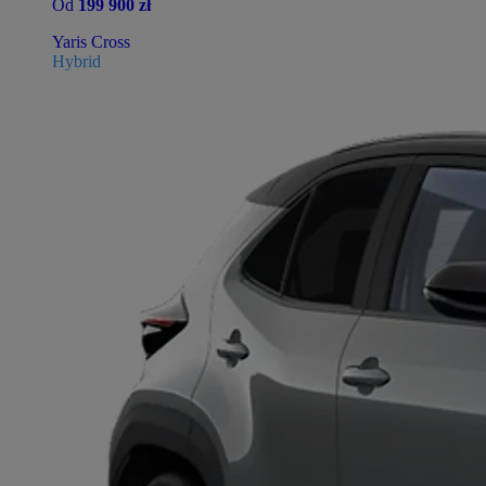
Od
199 900 zł
Yaris Cross
Hybrid