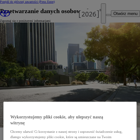
Przejdź do głównej zawartości
(Press Enter)
Przetwarzanie danych osobowych
Otwórz menu
Zapoznaj się z poniższymi informacjami
Wykorzystujemy pliki cookie, aby ulepszyć naszą
witrynę
Chcemy ułatwić Ci korzystanie z naszej strony i usprawnić świadczenie usług,
Inspektorem Ochrony Danych w Toyota Central Europe sp. z o.o. wyznaczony został Piotr Burzyk.
Można się z nim skontaktować pod adresem e-mail:
iod@toyota.pl
.
dlatego wykorzystujemy pliki cookie, które są umieszczane na Twoim