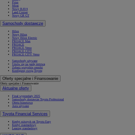
Prius
Mirai
Nowy RAV4
Land Cruiser
Nowy GR GT
Samochody dostawcze
Hilux
Nowy Hilux
Nowy Hilux Electric
PROACE Max
PROACE
PROACE Verso
PROACE CITY
PROACE CITY Verso
Samochody używane
Umów się na jazdę testową
Zobacz wszystkie cenniki
Konfiguruj swoją Toyotę
Oferty specjalne i Finansowanie
Oferty specjalne i Finansowanie
Aktualne oferty
Finał wyprzedaży 2025
Samochody dostawcze Toyota Professional
Oferta biznesowa
Auta używane
Toyota Financial Services
Kredyt niższych rat Toyota Easy
Kredyt standardowy
Leasing standardowy