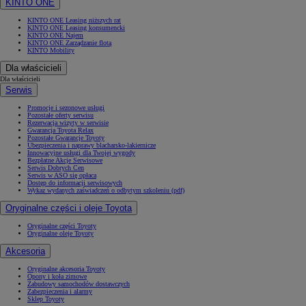
KINTO ONE
KINTO ONE Leasing niższych rat
KINTO ONE Leasing konsumencki
KINTO ONE Najem
KINTO ONE Zarządzanie flotą
KINTO Mobility
Dla właścicieli
Dla właścicieli
Serwis
Promocje i sezonowe usługi
Pozostałe oferty serwisu
Rezerwacja wizyty w serwisie
Gwarancja Toyota Relax
Pozostałe Gwarancje Toyoty
Ubezpieczenia i naprawy blacharsko-lakiernicze
Innowacyjne usługi dla Twojej wygody
Bezpłatne Akcje Serwisowe
Serwis Dobrych Cen
Serwis w ASO się opłaca
Dostęp do informacji serwisowych
Wykaz wydanych zaświadczeń o odbytym szkoleniu (pdf)
Oryginalne części i oleje Toyota
Oryginalne części Toyoty
Oryginalne oleje Toyoty
Akcesoria
Oryginalne akcesoria Toyoty
Opony i koła zimowe
Zabudowy samochodów dostawczych
Zabezpieczenia i alarmy
Sklep Toyoty