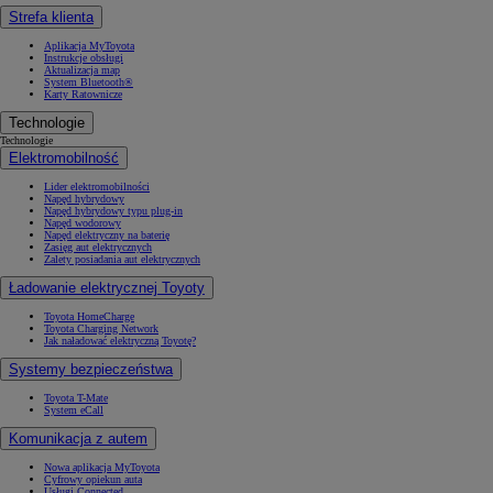
Strefa klienta
Aplikacja MyToyota
Instrukcje obsługi
Aktualizacja map
System Bluetooth®
Karty Ratownicze
Technologie
Technologie
Elektromobilność
Lider elektromobilności
Napęd hybrydowy
Napęd hybrydowy typu plug-in
Napęd wodorowy
Napęd elektryczny na baterię
Zasięg aut elektrycznych
Zalety posiadania aut elektrycznych
Ładowanie elektrycznej Toyoty
Toyota HomeCharge
Toyota Charging Network
Jak naładować elektryczną Toyotę?
Systemy bezpieczeństwa
Toyota T-Mate
System eCall
Komunikacja z autem
Nowa aplikacja MyToyota
Cyfrowy opiekun auta
Usługi Connected