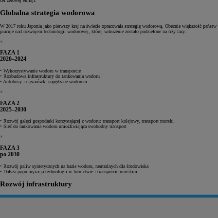
cel zerowej emisji.
Globalna strategia wodorowa
W 2017 roku Japonia jako pierwszy kraj na świecie opracowała strategię wodorową. Obecnie większość państw
pracuje nad rozwojem technologii wodorowej, której wdrożenie zostało podzielone na trzy fazy:
×
FAZA 1
2020–2024
• Wykorzystywanie wodoru w transporcie
• Rozbudowa infrastruktury do tankowania wodoru
• Autobusy i ciężarówki napędzane wodorem
×
FAZA 2
2025–2030
• Rozwój gałęzi gospodarki korzystającej z wodoru: transport kolejowy, transport morski
• Sieć do tankowania wodoru umożliwiająca swobodny transport
×
FAZA 3
po 2030
• Rozwój paliw syntetycznych na bazie wodoru, neutralnych dla środowiska
• Dalsza popularyzacja technologii w lotnictwie i transporcie morskim
Rozwój infrastruktury