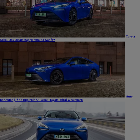
Toyota
Mirai. Jak działa napęd auta na wodór?
Auto
na wodór już do kupienia w Polsce. Toyota Mirai w salonach