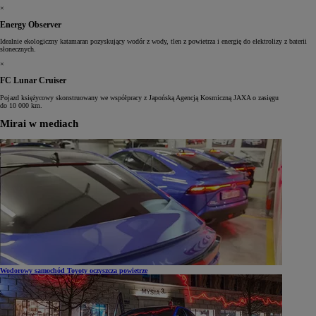
×
Energy Observer
Idealnie ekologiczny katamaran pozyskujący wodór z wody, tlen z powietrza i energię do elektrolizy z baterii
słonecznych.
×
FC Lunar Cruiser
Pojazd księżycowy skonstruowany we współpracy z Japońską Agencją Kosmiczną JAXA o zasięgu
do 10 000 km.
Mirai w mediach
Wodorowy samochód Toyoty oczyszcza powietrze