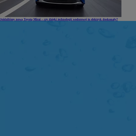
Jeździliśmy nową Toyotą Mirai – czy dzięki technologii wodorowej to elektryk doskonały?