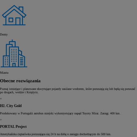
Domy
Miasta
Obecne rozwiązania
Poznaj istniejące i planowane ekscytujące pojazdy zasilane wodorem, które poruszają się lub będą się poruszać
po drogach, wodzie i Księżycu.
×
H2. City Gold
Produkowany w Portugalii autobus miejski wykorzystujący napęd Toyoty Mirai. Zasięg: 400 km.
×
PORTAL Project
Amerykańska ciężarówka poruszająca się 24 h na dobę o zasięgu dochodzącym do 500 km.