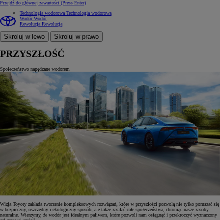
Przejdź do głównej zawartości
(Press Enter)
Technologia wodorowa
Technologia wodorowa
Wodór
Wodór
Rewolucja
Rewolucja
Skroluj w lewo
Skroluj w prawo
PRZYSZŁOŚĆ
Społeczeństwo napędzane wodorem
Wizja Toyoty zakłada tworzenie kompleksowych rozwiązań, które w przyszłości pozwolą nie tylko poruszać się
w bezpieczny, oszczędny i ekologiczny sposób, ale także zasilać całe społeczeństwa, chroniąc nasze zasoby
naturalne. Wierzymy, że wodór jest idealnym paliwem, które pozwoli nam osiągnąć i przekroczyć wyznaczony