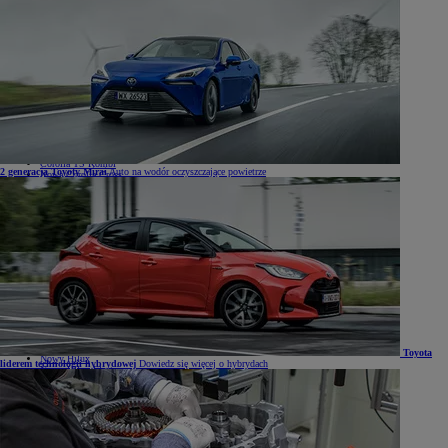
Samochody
Samochody
Samochody osobowe
Nowe Aygo X
Yaris
GR Yaris
Yaris Cross
Nowy Yaris Cross
Nowy Urban Cruiser
Corolla Hatchback
Corolla Sedan
Corolla TS Kombi
2 generacja Toyoty Mirai
Auto na wodór oczyszczające powietrze
Nowa Corolla Cross
Toyota C-HR
Toyota C-HR Plug-in
Nowa Toyota C-HR+
Nowa Toyota bZ4X
Nowa Toyota bZ4X Touring
Camry
Prius
Mirai
Nowy RAV4
Land Cruiser
Nowy GR GT
Samochody dostawcze
Hilux
Toyota
Nowy Hilux
liderem technologii hybrydowej
Dowiedz się więcej o hybrydach
Nowy Hilux Electric
PROACE Max
PROACE
PROACE Verso
PROACE CITY
PROACE CITY Verso
Samochody używane