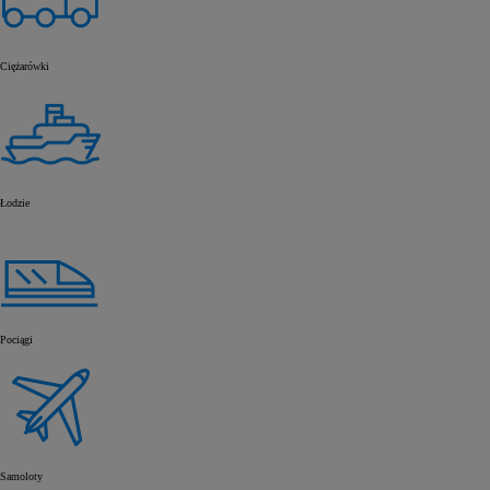
Ciężarówki
Łodzie
Pociągi
Samoloty