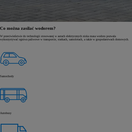
Co można zasilać wodorem?
W przeciwieństwie do technologii stosowanej w autach elektrycznych niska masa wodoru pozwala
wykorzystywać ogniwa paliwowe w transporcie, statkach, samolotach, a także w gospodarstwach domowych.
Samochody
Autobusy