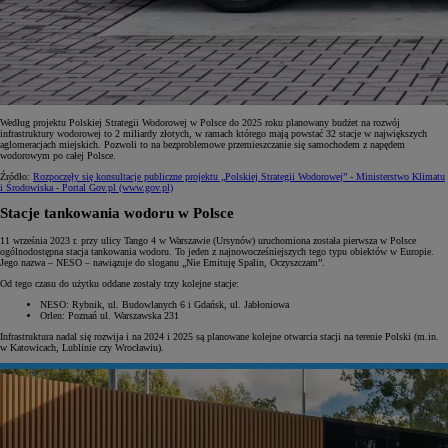
Według projektu Polskiej Strategii Wodorowej w Polsce do 2025 roku planowany budżet na rozwój
infrastruktury wodorowej to 2 miliardy złotych, w ramach którego mają powstać 32 stacje w największych
aglomeracjach miejskich. Pozwoli to na bezproblemowe przemieszczanie się samochodem z napędem
wodorowym po całej Polsce.
Źródło:
Rozpoczęły się konsultacje publiczne projektu „Polskiej Strategii Wodorowej” - Ministerstwo Klimatu
i Środowiska - Portal Gov.pl (www.gov.pl)
Stacje tankowania wodoru w Polsce
11 września 2023 r. przy ulicy Tango 4 w Warszawie (Ursynów) uruchomiona została pierwsza w Polsce
ogólnodostępna stacja tankowania wodoru. To jeden z najnowocześniejszych tego typu obiektów w Europie.
Jego nazwa – NESO – nawiązuje do sloganu „Nie Emituję Spalin, Oczyszczam”.
Od tego czasu do użytku oddane zostały trzy kolejne stacje:
NESO: Rybnik, ul. Budowlanych 6 i Gdańsk, ul. Jabłoniowa
Orlen: Poznań ul. Warszawska 231
Infrastruktura nadal się rozwija i na 2024 i 2025 są planowane kolejne otwarcia stacji na terenie Polski (m.in.
w Katowicach, Lublinie czy Wrocławiu).