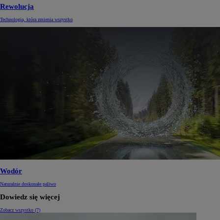
Rewolucja
Technologia, która zmienia wszystko
Wodór
Naturalnie doskonałe paliwo
Dowiedz się więcej
Zobacz wszystko (7)