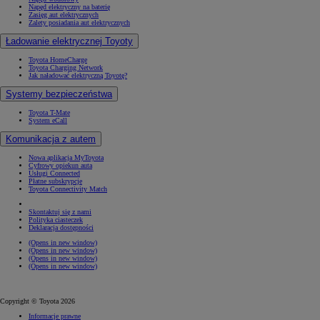
Napęd elektryczny na baterię
Zasięg aut elektrycznych
Zalety posiadania aut elektrycznych
Ładowanie elektrycznej Toyoty
Toyota HomeCharge
Toyota Charging Network
Jak naładować elektryczną Toyotę?
Systemy bezpieczeństwa
Toyota T-Mate
System eCall
Komunikacja z autem
Nowa aplikacja MyToyota
Cyfrowy opiekun auta
Usługi Connected
Płatne subskrypcje
Toyota Connectivity Match
Skontaktuj się z nami
Polityka ciasteczek
Deklaracja dostępności
(Opens in new window)
(Opens in new window)
(Opens in new window)
(Opens in new window)
Copyright © Toyota 2026
Informacje prawne