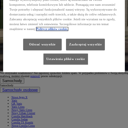
komputerze, telefonie komórkowym lub tablecie. Pomagają one nam zrozumieć
Twoje potrzeby i ulepszać funkcjonalność naszej witryny. Są wykorzystywane do
dostarczania usług i narzędzi osób trzecich, a także służą do celów reklamowych.
Zalecamy akceptację wszystkich plików cookie. Jeżeli nie wyrażasz na to zgody,
możesz łatwo zmienić ich ustawienia. Szczegółowe informacje na ten temat
znajdziesz w naszej
Polityce plików cookie.
Odrzuć wszystkie
Zaakceptuj wszystkie
Ustawienia plików cookie
Nie otrzymałeś wiadomości? Nie zapomnij sprawdzić folderu spam. W przypadku problemów z Twoją skrzynką
mailową, możesz również
ponowić
proces subskrypcji.
Samochody
Samochody
Samochody osobowe
Nowe Aygo X
Yaris
GR Yaris
Yaris Cross
Nowy Yaris Cross
Nowy Urban Cruiser
Corolla Hatchback
Corolla Sedan
Corolla TS Kombi
Nowa Corolla Cross