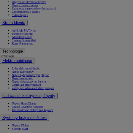
Oryginalne akcesoria Toyoty
Opony i koła zimowe
Zabudowy samochodów dostawczych
Zabezpieczenia i alarmy
Sklep Toyoty
Strefa klienta
Aplikacja MyToyota
Instrukcje obsługi
Aktualizacja map
System Bluetooth®
Karty Ratownicze
Technologie
Technologie
Elektromobilność
Lider elektromobilności
Napęd hybrydowy
Napęd hybrydowy typu plug-in
Napęd wodorowy
Napęd elektryczny na baterię
Zasięg aut elektrycznych
Zalety posiadania aut elektrycznych
Ładowanie elektrycznej Toyoty
Toyota HomeCharge
Toyota Charging Network
Jak naładować elektryczną Toyotę?
Systemy bezpieczeństwa
Toyota T-Mate
System eCall