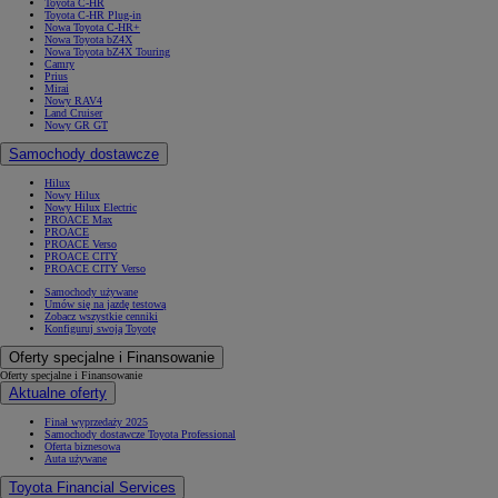
Toyota C-HR
Toyota C-HR Plug-in
Nowa Toyota C-HR+
Nowa Toyota bZ4X
Nowa Toyota bZ4X Touring
Camry
Prius
Mirai
Nowy RAV4
Land Cruiser
Nowy GR GT
Samochody dostawcze
Hilux
Nowy Hilux
Nowy Hilux Electric
PROACE Max
PROACE
PROACE Verso
PROACE CITY
PROACE CITY Verso
Samochody używane
Umów się na jazdę testową
Zobacz wszystkie cenniki
Konfiguruj swoją Toyotę
Oferty specjalne i Finansowanie
Oferty specjalne i Finansowanie
Aktualne oferty
Finał wyprzedaży 2025
Samochody dostawcze Toyota Professional
Oferta biznesowa
Auta używane
Toyota Financial Services