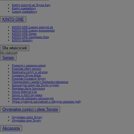
Kredyt niższych rat Toyota Easy
Kredyt standardowy
Leasing standardowy
KINTO ONE
KINTO ONE Leasing niższych rat
KINTO ONE Leasing konsumencki
KINTO ONE Najem
KINTO ONE Zarządzanie flotą
KINTO Mobility
Dla właścicieli
Dla właścicieli
Serwis
Promocje i sezonowe usługi
Pozostałe oferty serwisu
Rezerwacja wizyty w serwisie
Gwarancja Toyota Relax
Pozostałe Gwarancje Toyoty
Ubezpieczenia i naprawy blacharsko-lakiernicze
Innowacyjne usługi dla Twojej wygody
Bezpłatne Akcje Serwisowe
Serwis Dobrych Cen
Serwis w ASO się opłaca
Dostęp do informacji serwisowych
Wykaz wydanych zaświadczeń o odbytym szkoleniu (pdf)
Oryginalne części i oleje Toyota
Oryginalne części Toyoty
Oryginalne oleje Toyoty
Akcesoria