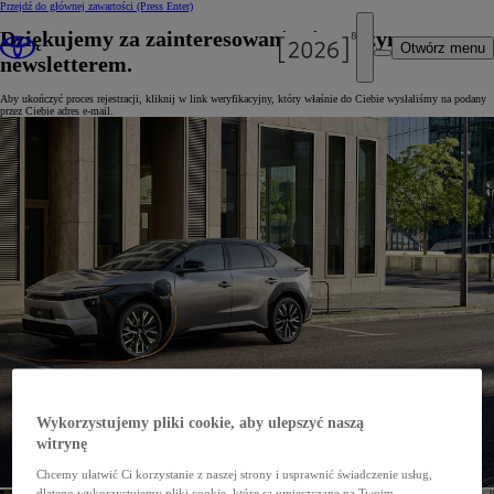
Przejdź do głównej zawartości
(Press Enter)
Dziękujemy za zainteresowanie się naszym
Otwórz menu
newsletterem.
Aby ukończyć proces rejestracji, kliknij w link weryfikacyjny, który właśnie do Ciebie wysłaliśmy na podany
przez Ciebie adres e-mail.
Wykorzystujemy pliki cookie, aby ulepszyć naszą
witrynę
Chcemy ułatwić Ci korzystanie z naszej strony i usprawnić świadczenie usług,
dlatego wykorzystujemy pliki cookie, które są umieszczane na Twoim