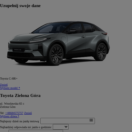
Uzupełnij swoje dane
Toyota C-HR+
Zmień
Wybierz model *
Toyota Zielona Góra
ul. Wrocławska 65 c
Zielona Góra
Tel:
+48684575757
Zmień
Wybierz dilera *
Najlepszy dzień na jazdę testową:
Najbardziej odpowiada mi jazda o godzinie: