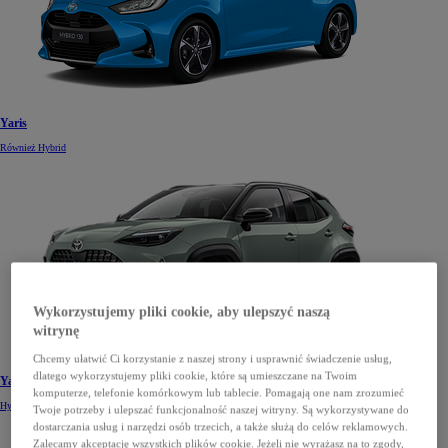
Yaris
Również Hybrid
Wykorzystujemy pliki cookie, aby ulepszyć naszą
witrynę
Chcemy ułatwić Ci korzystanie z naszej strony i usprawnić świadczenie usług,
dlatego wykorzystujemy pliki cookie, które są umieszczane na Twoim
Yaris Cross
komputerze, telefonie komórkowym lub tablecie. Pomagają one nam zrozumieć
Hybrid
Twoje potrzeby i ulepszać funkcjonalność naszej witryny. Są wykorzystywane do
dostarczania usług i narzędzi osób trzecich, a także służą do celów reklamowych.
Zalecamy akceptację wszystkich plików cookie. Jeżeli nie wyrażasz na to zgody,