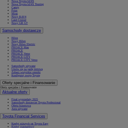
Nowa Toyota bZ4X
Nowa Toyota bZ4X Touring
Camry
Prius
Mirai
Nowy RAV4
Land Cruiser
Nowy GR GT
Samochody dostawcze
Hilux
Nowy Hilux
Nowy Hilux Electric
PROACE Max
PROACE
PROACE Verso
PROACE CITY
PROACE CITY Verso
Samochody używane
Umów się na jazdę testową
Zobacz wszystkie cenniki
Konfiguruj swoją Toyotę
Oferty specjalne i Finansowanie
Oferty specjalne i Finansowanie
Aktualne oferty
Finał wyprzedaży 2025
Samochody dostawcze Toyota Professional
Oferta biznesowa
Auta używane
Toyota Financial Services
Kredyt niższych rat Toyota Easy
Kredyt standardowy