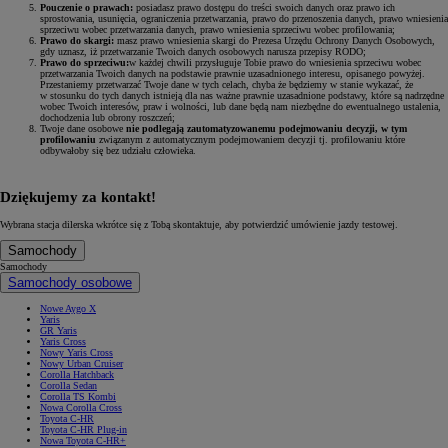
Pouczenie o prawach:
posiadasz prawo dostępu do treści swoich danych oraz prawo ich
sprostowania, usunięcia, ograniczenia przetwarzania, prawo do przenoszenia danych, prawo wniesienia
sprzeciwu wobec przetwarzania danych, prawo wniesienia sprzeciwu wobec profilowania;
Prawo do skargi:
masz prawo wniesienia skargi do Prezesa Urzędu Ochrony Danych Osobowych,
gdy uznasz, iż przetwarzanie Twoich danych osobowych narusza przepisy RODO;
Prawo do sprzeciwu:
w każdej chwili przysługuje Tobie prawo do wniesienia sprzeciwu wobec
przetwarzania Twoich danych na podstawie prawnie uzasadnionego interesu, opisanego powyżej.
Przestaniemy przetwarzać Twoje dane w tych celach, chyba że będziemy w stanie wykazać, że
w stosunku do tych danych istnieją dla nas ważne prawnie uzasadnione podstawy, które są nadrzędne
wobec Twoich interesów, praw i wolności, lub dane będą nam niezbędne do ewentualnego ustalenia,
dochodzenia lub obrony roszczeń;
Twoje dane osobowe
nie podlegają zautomatyzowanemu podejmowaniu decyzji, w tym
profilowaniu
związanym z automatycznym podejmowaniem decyzji tj. profilowaniu które
odbywałoby się bez udziału człowieka.
Dziękujemy za kontakt!
Wybrana stacja dilerska wkrótce się z Tobą skontaktuje, aby potwierdzić umówienie jazdy testowej.
Samochody
Samochody
Samochody osobowe
Nowe Aygo X
Yaris
GR Yaris
Yaris Cross
Nowy Yaris Cross
Nowy Urban Cruiser
Corolla Hatchback
Corolla Sedan
Corolla TS Kombi
Nowa Corolla Cross
Toyota C-HR
Toyota C-HR Plug-in
Nowa Toyota C-HR+