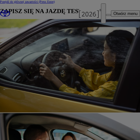
Przejdź do głównej zawartości
(Press Enter)
ZAPISZ SIĘ NA JAZDĘ TESTOWĄ
Otwórz menu