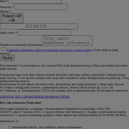
Imię *
Nazwisko *
Telefon *
Poland +48
+48
Adres e-mail *
Dodatkowa wiadomość (opcjonalne)
Rozumiem informację
o polityce prywatności (otwiera się w nowej karcie)
.
Umów mnie na jazdę
testową.*
Wyślij
Pola oznaczone * są obowiązkowe, aby wybrany Diler mógł skontaktować się z Tobą i potwierdzić umówienie
jazdy testowej.
Pozostawiasz nam swoje dane osobowe poprzez formularz stanowiący prośbę o umówienie i realizację usługi
jazdy testowej. W ten sposób, podajesz nam swoje dane kontaktowe celem skontaktowania się przez nas z Tobą
telefonicznie lub mailowo.
Pozostawienie Twoich danych jest dobrowolne, ale konieczne abyś mógł skorzystać z usługi jazdy testowej.
W związku z usługą jazdy testowej i przekazanymi danymi, Toyota Central Europe Sp. z o.o., 02-
673 Warszawa, ul. Konstruktorska 5 (TCE) oraz wybrany diler są administratorami Twoich danych osobowych.
ZAPOZNAJ SIĘ Z OBOWIĄZKIEM INFORMACYJNYM
Kto i jak przetwarza Twoje dane?
(Obowiązek informacyjny wynikający z Rozporządzenia Parlamentu Europejskiego i Rady (UE)
2016/679 z dnia 27 kwietnia 2016 r. w sprawie ochrony osób fizycznych w związku z przetwarzaniem danych
osobowych i w sprawie swobodnego przepływu takich danych oraz uchylenia dyrektywy 95/46/WE (RODO))
Informujemy, iż:
Administrator danych, cele i podstawy prawne przetwarzania: