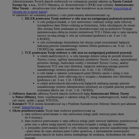
Administratorem Twoich danych osobowych we wskazanym poniżej zakresie są
Toyota Central
Europe Sp. z o.o.
, 02-673 Warszawa, ul. Konstruktorska 5 (
TCE
) oraz wybrany
Autoryzowany
Diler Toyoty
– aktualizowane listy adresowe oraz dane kontaktowe są na stronie
www.toyota.pl
(otwiera się w nowej karcie)
W zależności od wskazanej podstawy i celu przetwarzania administratorami są:.
DILER przetwarza Twoje osobowe w celu oraz na następującej podstawie prawnej:
w celu podjęcia działań, w tym umówienia i realizacji usługi jazdy testowej
(szczegółowe dane Dilera widnieją na formularzu, linku odsyłającym do strony
albo zostaną Tobie przekazane po skontaktowaniu się) na podstawie Twojego
zainteresowania ofertą na stronie internetowej TCE i Dilera oraz w razie zawarcia
umowy na taką usługę w celu jej wykonania (podstawa z art. 6 ust 1 lit.
b RODO),
w celu ewentualnego dochodzenia lub obrony przed roszczeniami będącym
realizacją prawnie uzasadnionego interesu Dilera (podstawa z art. 6 ust. 1 lit.
f RODO) (np. zapłata mandatu);
TCE przetwarza Twoje osobowe w celu oraz na następującej podstawie prawnej:
w celach analitycznych tj. w celu lepszego doboru usług do potrzeb klientów
Toyota i Lexus, ogólnej optymalizacji produktów Toyota i Lexus, optymalizacji
procesów obsługi, budowania wiedzy o klientach Toyota i Lexus, analizy
finansowej TCE oraz sieci dilerskiej, będących realizacją naszego prawnie
uzasadnionego interesu (podstawa z art. 6 ust. 1 lit. f RODO);
w celu badań w zakresie wykonanych przez Dilerów umów i usług w tym
posprzedażnych, które odbywają się w związku z działaniem sieci dilerskiej)
(podstawa z art. 6 ust. 1 lit. f RODO);
w celach archiwalnych (dowodowych) będących realizacją naszego prawnie
uzasadnionego interesu zabezpieczenia informacji na wypadek prawnej potrzeby
wykazania faktów (art. 6 ust. 1 lit. f RODO);
Odbiorcy danych:
odbiorcą Twoich danych osobowych będą
Autoryzowani Dilerzy Toyoty
w Polsce (Dilerzy)
, firmy współpracujące w zakresie usług IT, usług marketingowych, badań rynku,
call center, spółki z grupy TOYOTA;
Kontakt:
W TCE można skontaktować się z Punktem Kontaktowym Ochrony Danych pod adresem
e-mail:
klient@toyota.pl
Okres przechowywania:
Twoje dane osobowe przechowywane są:
dane osobowe przetwarzane w celu umówienia usługi jazdy testowej przez okres
do 6 miesięcy;
dane osobowe przetwarzane w razie odbycia usługi jazdy testowej będziemy przechowywać
przez czas w jakim mogą ujawnić się roszczenia związane z usługą np. mandatem;
w przypadku przetwarzania danych w celu realizacji naszego prawnie uzasadnionego interesu
- przez okres do czasu złożenia przez Ciebie sprzeciwu, z zastrzeżeniem konieczności
przetwarzania danych do końca okresu niezbędnego do ustalenia, dochodzenia lub obrony
roszczeń.