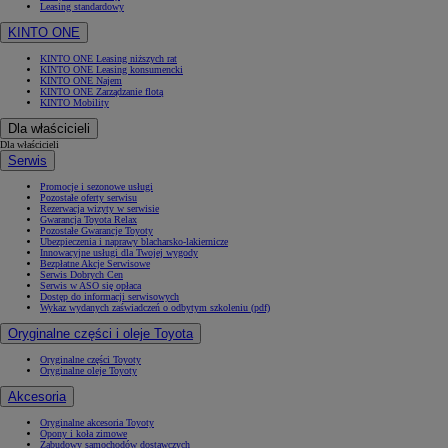
Leasing standardowy
KINTO ONE
KINTO ONE Leasing niższych rat
KINTO ONE Leasing konsumencki
KINTO ONE Najem
KINTO ONE Zarządzanie flotą
KINTO Mobility
Dla właścicieli
Dla właścicieli
Serwis
Promocje i sezonowe usługi
Pozostałe oferty serwisu
Rezerwacja wizyty w serwisie
Gwarancja Toyota Relax
Pozostałe Gwarancje Toyoty
Ubezpieczenia i naprawy blacharsko-lakiernicze
Innowacyjne usługi dla Twojej wygody
Bezpłatne Akcje Serwisowe
Serwis Dobrych Cen
Serwis w ASO się opłaca
Dostęp do informacji serwisowych
Wykaz wydanych zaświadczeń o odbytym szkoleniu (pdf)
Oryginalne części i oleje Toyota
Oryginalne części Toyoty
Oryginalne oleje Toyoty
Akcesoria
Oryginalne akcesoria Toyoty
Opony i koła zimowe
Zabudowy samochodów dostawczych