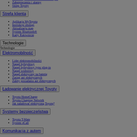
Zabezpieczenia i alarmy
Sklep Toyoty
Strefa klienta
Aplikacja MyToyota
Instrukcje obsługi
Aktualizacja map
System Bluetooth®
Karty Ratownicze
Technologie
Technologie
Elektromobilność
Lider elektromobilności
Napęd hybrydowy
Napęd hybrydowy typu plug-in
Napęd wodorowy
Napęd elektryczny na baterię
Zasięg aut elektrycznych
Zalety posiadania aut elektrycznych
Ładowanie elektrycznej Toyoty
Toyota HomeCharge
Toyota Charging Network
Jak naładować elektryczną Toyotę?
Systemy bezpieczeństwa
Toyota T-Mate
System eCall
Komunikacja z autem