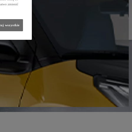
łatwo zmienić
uj wszystkie