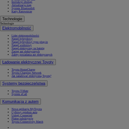
Instrukcje obsługi
Aktualizacja map
System Bluetooth®
Karty Ratownicze
Technologie
Technologie
Elektromobilność
Lider elektromobilności
Napęd hybrydowy
Napęd hybrydowy typu plug-in
Napęd wodorowy
Napęd elektryczny na baterię
Zasięg aut elektrycznych
Zalety posiadania aut elektrycznych
Ładowanie elektrycznej Toyoty
Toyota HomeCharge
Toyota Charging Network
Jak naładować elektryczną Toyotę?
Systemy bezpieczeństwa
Toyota T-Mate
System eCall
Komunikacja z autem
Nowa aplikacja MyToyota
Cyfrowy opiekun auta
Usługi Connected
Płatne subskrypcje
Toyota Connectivity Match