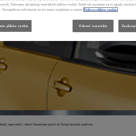
wych. Zalecamy akceptację wszystkich plików cookie. Jeżeli nie wyrażasz na to zgody, możesz 
a. Szczegółowe informacje na ten temat znajdziesz w naszej
Polityce plików cookie.
nia plików cookie
Odrzuć wszystkie
Zaakcept
tach, zapowiedzi i oferty* dostarczane prosto do Twojej skrzynki mailowej.