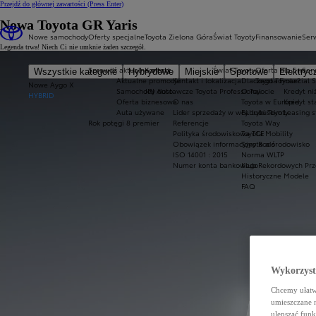
Przejdź do głównej zawartości
(Press Enter)
Nowa Toyota GR Yaris
Nowe samochody
Oferty specjalne
Toyota Zielona Góra
Świat Toyoty
Finansowanie
Serw
Legenda trwa! Niech Ci nie umknie żaden szczegół.
Sprawdź aktualne oferty
Kontakt
Świat Toyoty
Oferta dla firm
Ser
Wszystkie kategorie
Hybrydowe
Miejskie
Sportowe
Elektryc
Aktualne promocje
Kontakt i lokalizacja
Dlaczego Toyota?
Toyota Financial 
Nowe Aygo X
Samochody dostawcze Toyota Professional
JPJ Auto
O Toyocie
Kredyt ni
HYBRID
Oferta biznesowa
O nas
Toyota w Europie
Kredyt s
Auta używane
Lider sprzedaży w woj. lubuskim
Fabryki Toyoty
Leasing 
Rok potęgi 8 premier
Referencje
Toyota Way
Polityka środowiskowa TCE
Toyota Mobility
Obowiązek informacyjny Rodo
Toyota a środowisko
ISO 14001 : 2015
Norma WLTP
Numer konta bankowego
Klub Rekordowych Prz
Historyczne Modele
FAQ
Wykorzystu
Chcemy ułatwi
umieszczane 
ulepszać funk