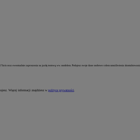
Yaris oraz ewentualnie zaproszenia na jazdę testową ww. modelem. Podajesz swoje dane osobowe celem umożliwienia skontaktowania si
sujesz. Więcej informacji znajdziesz w
polityce prywatności
.