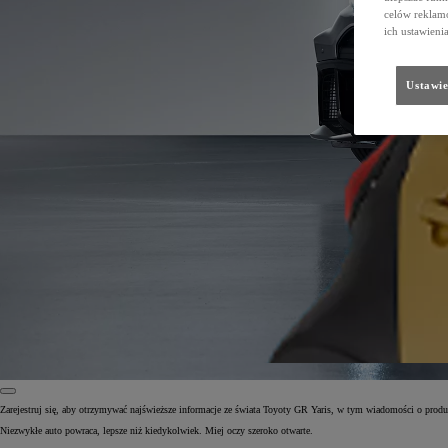
celów reklamo
ich ustawieni
Ustawie
Zarejestruj się, aby otrzymywać najświeższe informacje ze świata Toyoty GR Yaris, w tym wiadomości o produk
Niezwykłe auto powraca, lepsze niż kiedykolwiek. Miej oczy szeroko otwarte.