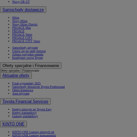
Nowy GR GT
Samochody dostawcze
Hilux
Nowy Hilux
Nowy Hilux Electric
PROACE Max
PROACE
PROACE Verso
PROACE CITY
PROACE CITY Verso
Samochody używane
Umów się na jazdę testową
Zobacz wszystkie cenniki
Konfiguruj swoją Toyotę
Oferty specjalne i Finansowanie
Oferty specjalne i Finansowanie
Aktualne oferty
Finał wyprzedaży 2025
Samochody dostawcze Toyota Professional
Oferta biznesowa
Auta używane
Toyota Financial Services
Kredyt niższych rat Toyota Easy
Kredyt standardowy
Leasing standardowy
KINTO ONE
KINTO ONE Leasing niższych rat
KINTO ONE Leasing konsumencki