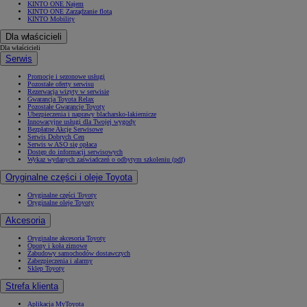
KINTO ONE Najem
KINTO ONE Zarządzanie flotą
KINTO Mobility
Dla właścicieli
Dla właścicieli
Serwis
Promocje i sezonowe usługi
Pozostałe oferty serwisu
Rezerwacja wizyty w serwisie
Gwarancja Toyota Relax
Pozostałe Gwarancje Toyoty
Ubezpieczenia i naprawy blacharsko-lakiernicze
Innowacyjne usługi dla Twojej wygody
Bezpłatne Akcje Serwisowe
Serwis Dobrych Cen
Serwis w ASO się opłaca
Dostęp do informacji serwisowych
Wykaz wydanych zaświadczeń o odbytym szkoleniu (pdf)
Oryginalne części i oleje Toyota
Oryginalne części Toyoty
Oryginalne oleje Toyoty
Akcesoria
Oryginalne akcesoria Toyoty
Opony i koła zimowe
Zabudowy samochodów dostawczych
Zabezpieczenia i alarmy
Sklep Toyoty
Strefa klienta
Aplikacja MyToyota