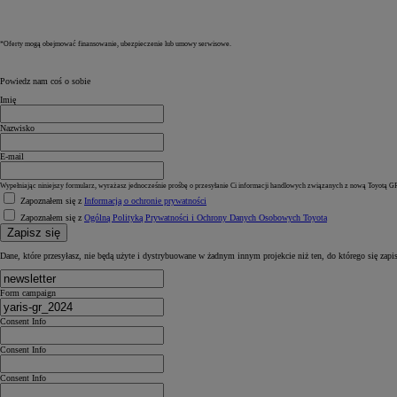
*Oferty mogą obejmować finansowanie, ubezpieczenie lub umowy serwisowe.
Powiedz nam coś o sobie
Imię
Nazwisko
E-mail
Wypełniając niniejszy formularz, wyrażasz jednocześnie prośbę o przesyłanie Ci informacji handlowych związanych z nową Toyotą GR 
Zapoznałem się z
Informacją o ochronie prywatności
Zapoznałem się z
Ogólną Polityką Prywatności i Ochrony Danych Osobowych Toyota
Zapisz się
Dane, które przesyłasz, nie będą użyte i dystrybuowane w żadnym innym projekcie niż ten, do którego się zapi
Form campaign
Consent Info
Consent Info
Consent Info