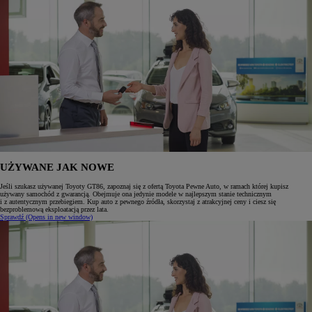
UŻYWANE JAK NOWE
Jeśli szukasz używanej Toyoty GT86, zapoznaj się z ofertą Toyota Pewne Auto, w ramach której kupisz
używany samochód z gwarancją. Obejmuje ona jedynie modele w najlepszym stanie technicznym
i z autentycznym przebiegiem. Kup auto z pewnego źródła, skorzystaj z atrakcyjnej ceny i ciesz się
bezproblemową eksploatacją przez lata.
Sprawdź
(Opens in new window)