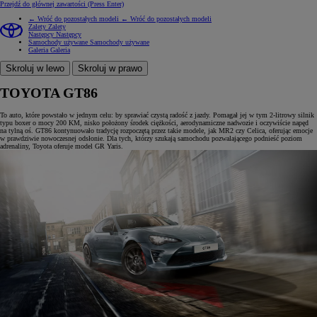
Przejdź do głównej zawartości
(Press Enter)
← Wróć do pozostałych modeli
← Wróć do pozostałych modeli
Zalety
Zalety
Następcy
Następcy
Samochody używane
Samochody używane
Galeria
Galeria
Skroluj w lewo
Skroluj w prawo
TOYOTA GT86
To auto, które powstało w jednym celu: by sprawiać czystą radość z jazdy. Pomagał jej w tym 2-litrowy silnik
typu boxer o mocy 200 KM, nisko położony środek ciężkości, aerodynamiczne nadwozie i oczywiście napęd
na tylną oś. GT86 kontynuowało tradycję rozpoczętą przez takie modele, jak MR2 czy Celica, oferując emocje
w prawdziwie nowoczesnej odsłonie. Dla tych, którzy szukają samochodu pozwalającego podnieść poziom
adrenaliny, Toyota oferuje model GR Yaris.