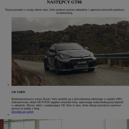
NASTĘPCY GT86
Toyota posiada w swojej ofercie auto, które podnosi poziom adrenaliny i zapewnia niezwykłe przeżycia
za kierownicą.
GR YARIS
Bezkompromisowa wersja Toyoty Yaris zrodziła się z doświadczenia zdobytego w rajdach WRC.
Zaawansowany układ GR-FOUR napędza wszystkie koła, zapewniając maksymalną przyczepność
w zakrętach. Mocny, lekki i oszałamiający GR Yaris to auto, które oferuje prawdziwe sportowe
emocje na każdej z dróg.
Dowiedz się więcej