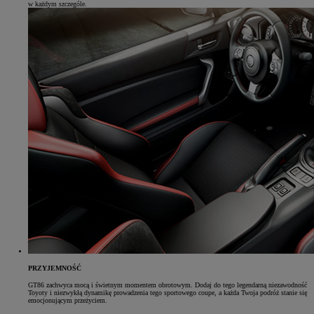
w każdym szczególe.
PRZYJEMNOŚĆ
GT86 zachwyca mocą i świetnym momentem obrotowym. Dodaj do tego legendarną niezawodność
Toyoty i niezwykłą dynamikę prowadzenia tego sportowego coupe, a każda Twoja podróż stanie się
emocjonującym przeżyciem.