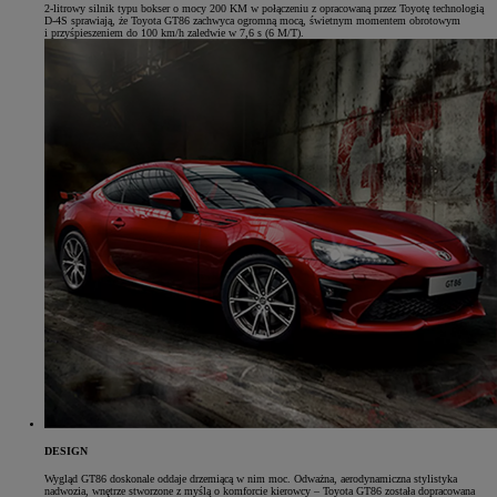
2-litrowy silnik typu bokser o mocy 200 KM w połączeniu z opracowaną przez Toyotę technologią
D-4S sprawiają, że Toyota GT86 zachwyca ogromną mocą, świetnym momentem obrotowym
i przyśpieszeniem do 100 km/h zaledwie w 7,6 s (6 M/T).
DESIGN
Wygląd GT86 doskonale oddaje drzemiącą w nim moc. Odważna, aerodynamiczna stylistyka
nadwozia, wnętrze stworzone z myślą o komforcie kierowcy – Toyota GT86 została dopracowana