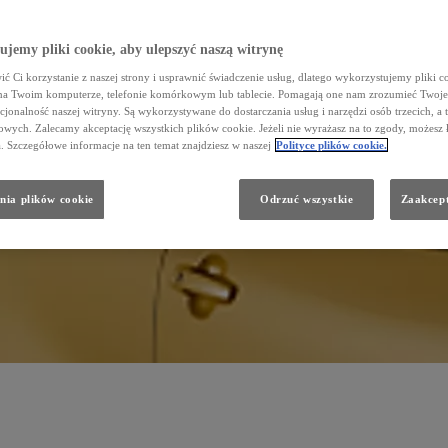
jemy pliki cookie, aby ulepszyć naszą witrynę
ć Ci korzystanie z naszej strony i usprawnić świadczenie usług, dlatego wykorzystujemy pliki co
na Twoim komputerze, telefonie komórkowym lub tablecie. Pomagają one nam zrozumieć Twoje 
cjonalność naszej witryny. Są wykorzystywane do dostarczania usług i narzędzi osób trzecich, a 
wych. Zalecamy akceptację wszystkich plików cookie. Jeżeli nie wyrażasz na to zgody, możesz 
a. Szczegółowe informacje na ten temat znajdziesz w naszej
Polityce plików cookie.
nia plików cookie
Odrzuć wszystkie
Zaakcept