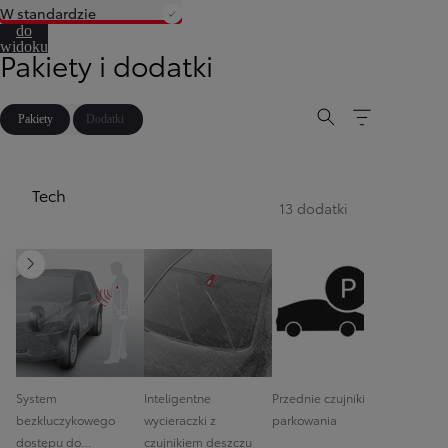
W standardzie
Przejdź
do
widoku
Pakiety i dodatki
360º
Pakiety
Dodatki
Tech
13 dodatki
Następny
System
Inteligentne
Przednie czujniki
Podgrz
bezkluczykowego
wycieraczki z
parkowania
wycierac
dostępu do
czujnikiem deszczu
szyby