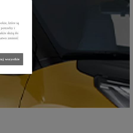
okie, które są
potrzeby i
także służą do
łatwo zmienić
uj wszystkie