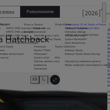
ę testową
Podsumowanie
 Toyoty
NTO ONE
Praca w Toyocie
Strefa klienta
Świętujemy 35 lat Toyoty w Polsce
i
KINTO ONE Leasing niższych rat
Dołącz do nas
Aplikacja MyToyota
Odkryj 35 wyjątkowych ofert
Ak
KINTO ONE Leasing konsumencki
Kontakt
Instrukcje obsługi
pr
la Hatchback
Umów się na jazdę testową
owej Trade
KINTO ONE Najem
Skontaktuj się z nami
Aktualizacja map
Ce
KINTO ONE Zarządzanie flotą
Salony i serwisy Toyoty
System Bluetooth®
ws
KINTO Mobility
Technologie
Karty Ratownicze
mo
oria Toyoty
Innowacje
Toyota Collection
S
mowe
Toyota T-Mate
Kolekcje Toyoty
do
hodów dostawczych
Motorsport
Kolekcje Toyoty Gazoo Racing
To
 alarmy
System eCall
FAQ
Pr
Cyfrowy opiekun auta
Najczęściej zadawane pytania
Of
Ładowanie
Wykaz wydanych zaświadczeń o odbyty
KI
Connected
fi
S
Następny
u
in
Przełącz tryb pełnoekranowy
w
U
si
ja
te