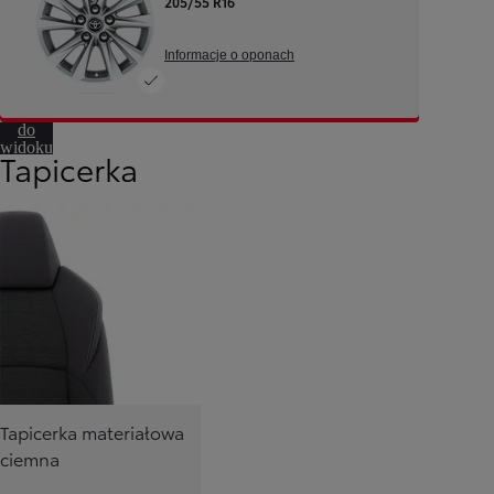
205/55 R16
Informacje o oponach
Przejdź
do
widoku
Tapicerka
360º
Tapicerka materiałowa
ciemna