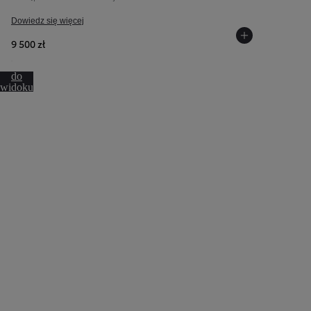
samochodu
Dowiedz się więcej
(Inteligentny kluczyk)
9 500 zł
Przejdź
do
widoku
360º