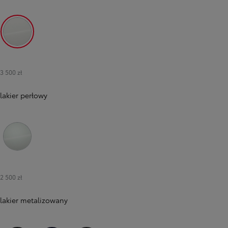
040 Pure White
3 500 zł
lakier perłowy
089 Platinum White Pearl
2 500 zł
lakier metalizowany