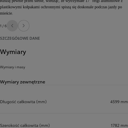
Ruszaj pewnie przed siebie, wiedząc, że wytrzymałe 17" felgi aluminiowe z
plastikowymi kołpakami ochronnymi spiszą się doskonale podczas jazdy po
mieście.
1 / 6
Poprzedni
Następny
SZCZEGÓŁOWE DANE
Wymiary
Wymiary i masy
Wymiary zewnętrzne
Długość całkowita (mm)
4599 mm
Szerokość całkowita (mm)
1782 mm