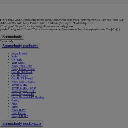
POST https://dxp-webcarconfig.toyota-europe.com/v1/car-config/pl/pl?path=specs/d27a100c-76fc-4d03-8ed4-
ab4a152b09da with body {"reduxState":{"carConfigSettings":{"loadedStepUrls":
{"configure":"https://www.toyota-zg.pl/nowe-samochody/prius-
plugin/konfigurator","specs":"https://www.toyota-zg.pl/nowe-samochody/prius-plugin/specyfikacja"}}}}
Samochody
Samochody
Samochody osobowe
Nowe Aygo X
Yaris
GR Yaris
Yaris Cross
Nowy Yaris Cross
Nowy Urban Cruiser
Corolla Hatchback
Corolla Sedan
Corolla TS Kombi
Nowa Corolla Cross
Toyota C-HR
Toyota C-HR Plug-in
Nowa Toyota C-HR+
Nowa Toyota bZ4X
Nowa Toyota bZ4X Touring
Camry
Prius
Mirai
Nowy RAV4
Land Cruiser
Nowy GR GT
Samochody dostawcze