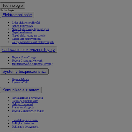
Technologie
Technologie
Elektromobilność
Lider elektromobilności
Napęd hybrydowy
Napęd hybrydowy typu plug-in
Napęd wodorowy
Napęd elektryczny na baterię
Zasięg aut elektrycznych
Zalety posiadania aut elektrycznych
Ładowanie elektrycznej Toyoty
Toyota HomeCharge
Toyota Charging Network
Jak naładować elektryczną Toyotę?
Systemy bezpieczeństwa
Toyota T-Mate
System eCall
Komunikacja z autem
Nowa aplikacja MyToyota
Cyfrowy opiekun auta
Usługi Connected
Płatne subskrypcje
Toyota Connectivity Match
Skontaktuj się z nami
Polityka ciasteczek
Deklaracja dostępności