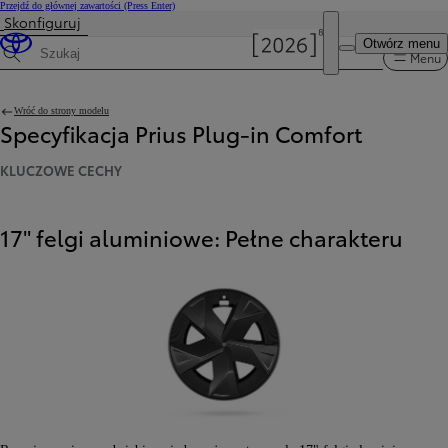
Przejdź do głównej zawartości
(Press Enter)
Skonfiguruj
Otwórz menu
Menu
Wyszukaj dane techniczne
Wróć do strony modelu
Specyfikacja Prius Plug-in Comfort
KLUCZOWE CECHY
17" felgi aluminiowe: Pełne charakteru