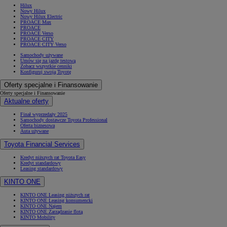
Hilux
Nowy Hilux
Nowy Hilux Electric
PROACE Max
PROACE
PROACE Verso
PROACE CITY
PROACE CITY Verso
Samochody używane
Umów się na jazdę testową
Zobacz wszystkie cenniki
Konfiguruj swoją Toyotę
Oferty specjalne i Finansowanie
Oferty specjalne i Finansowanie
Aktualne oferty
Finał wyprzedaży 2025
Samochody dostawcze Toyota Professional
Oferta biznesowa
Auta używane
Toyota Financial Services
Kredyt niższych rat Toyota Easy
Kredyt standardowy
Leasing standardowy
KINTO ONE
KINTO ONE Leasing niższych rat
KINTO ONE Leasing konsumencki
KINTO ONE Najem
KINTO ONE Zarządzanie flotą
KINTO Mobility