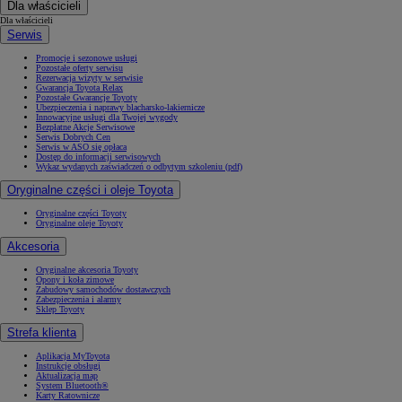
Dla właścicieli
Dla właścicieli
Serwis
Promocje i sezonowe usługi
Pozostałe oferty serwisu
Rezerwacja wizyty w serwisie
Gwarancja Toyota Relax
Pozostałe Gwarancje Toyoty
Ubezpieczenia i naprawy blacharsko-lakiernicze
Innowacyjne usługi dla Twojej wygody
Bezpłatne Akcje Serwisowe
Serwis Dobrych Cen
Serwis w ASO się opłaca
Dostęp do informacji serwisowych
Wykaz wydanych zaświadczeń o odbytym szkoleniu (pdf)
Oryginalne części i oleje Toyota
Oryginalne części Toyoty
Oryginalne oleje Toyoty
Akcesoria
Oryginalne akcesoria Toyoty
Opony i koła zimowe
Zabudowy samochodów dostawczych
Zabezpieczenia i alarmy
Sklep Toyoty
Strefa klienta
Aplikacja MyToyota
Instrukcje obsługi
Aktualizacja map
System Bluetooth®
Karty Ratownicze