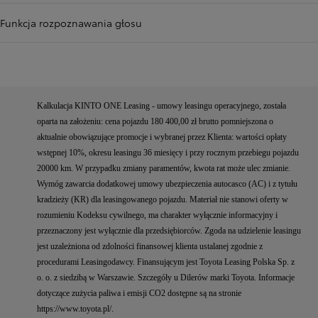
Funkcja rozpoznawania głosu
Kalkulacja KINTO ONE Leasing - umowy leasingu operacyjnego, została
oparta na założeniu: cena pojazdu 180 400,00 zł brutto pomniejszona o
aktualnie obowiązujące promocje i wybranej przez Klienta: wartości opłaty
wstępnej 10%, okresu leasingu 36 miesięcy i przy rocznym przebiegu pojazdu
20000 km. W przypadku zmiany paramentów, kwota rat może ulec zmianie.
Wymóg zawarcia dodatkowej umowy ubezpieczenia autocasco (AC) i z tytułu
kradzieży (KR) dla leasingowanego pojazdu. Materiał nie stanowi oferty w
rozumieniu Kodeksu cywilnego, ma charakter wyłącznie informacyjny i
przeznaczony jest wyłącznie dla przedsiębiorców. Zgoda na udzielenie leasingu
jest uzależniona od zdolności finansowej klienta ustalanej zgodnie z
procedurami Leasingodawcy. Finansującym jest Toyota Leasing Polska Sp. z
o. o. z siedzibą w Warszawie. Szczegóły u Dilerów marki Toyota. Informacje
dotyczące zużycia paliwa i emisji CO2 dostępne są na stronie
https://www.toyota.pl/.