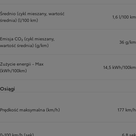
Średnio (cykl mieszany, wartość
1,6 l/100 km
średnia) (l/100 km)
Emisja CO₂ (cykl mieszany,
36 g/km
wartość średnia) (g/km)
Zużycie energii - Max
14,5 kWh/100km
(kWh/100km)
Osiągi
Prędkość maksymalna (km/h)
177 km/h
0-100 km/h (sek)
6,8 sek