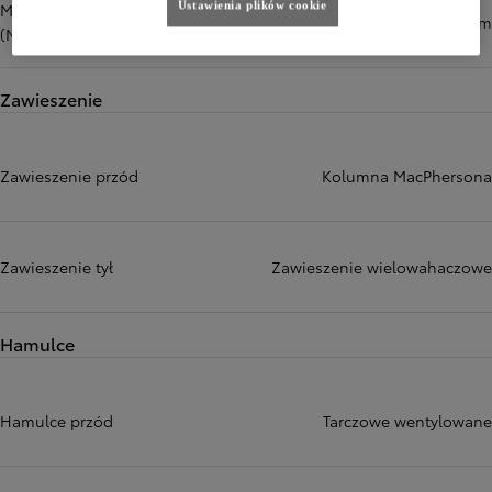
Ustawienia plików cookie
Maksymalny moment obrotowy
190 Nm
(Nm)
Zawieszenie
Zawieszenie przód
Kolumna MacPhersona
Zawieszenie tył
Zawieszenie wielowahaczowe
Hamulce
Hamulce przód
Tarczowe wentylowane