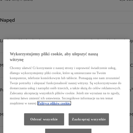
Napęd
Liczba i układ cylindrów
4 cylindry, układ rzędowy
Wykorzystujemy pliki cookie, aby ulepszyć naszą
witrynę
Więcej informacji
Mechanizm zaworów
16-zaworowy DOHC
Chcemy ułatwić Ci korzystanie z naszej strony i usprawnić świadczenie usług,
dlatego wykorzystujemy pliki cookie, które są umieszczane na Twoim
komputerze, telefonie komórkowym lub tablecie. Pomagają one nam zrozumieć
Twoje potrzeby i ulepszać funkcjonalność naszej witryny. Są wykorzystywane do
dostarczania usług i narzędzi osób trzecich, a także służą do celów reklamowych.
Pojemność skokowa (cm³)
1987 cm³
Zalecamy akceptację wszystkich plików cookie. Jeżeli nie wyrażasz na to zgody,
możesz łatwo zmienić ich ustawienia. Szczegółowe informacje na ten temat
znajdziesz w naszej
Polityce plików cookie.
Moc maksymalna (KM)
223 KM
Odrzuć wszystkie
Zaakceptuj wszystkie