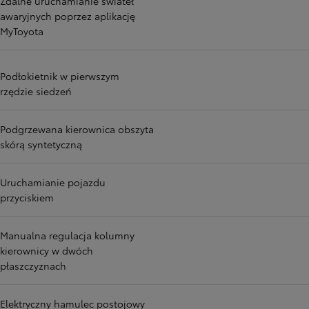
Zdalne uruchamianie świateł
awaryjnych poprzez aplikację
MyToyota
Podłokietnik w pierwszym
rzędzie siedzeń
Podgrzewana kierownica obszyta
skórą syntetyczną
Uruchamianie pojazdu
przyciskiem
Manualna regulacja kolumny
kierownicy w dwóch
płaszczyznach
Elektryczny hamulec postojowy