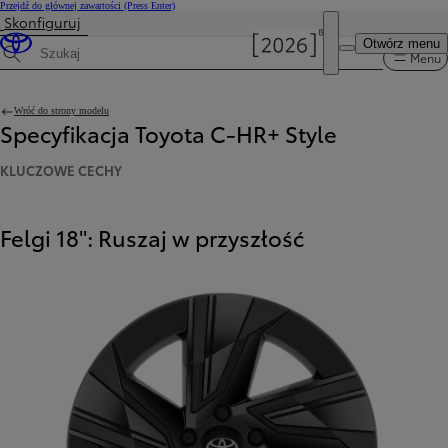
Przejdź do głównej zawartości
(Press Enter)
Skonfiguruj
Otwórz menu
Menu
Wyszukaj dane techniczne
Wróć do strony modelu
Specyfikacja Toyota C-HR+ Style
KLUCZOWE CECHY
Felgi 18": Ruszaj w przyszłość