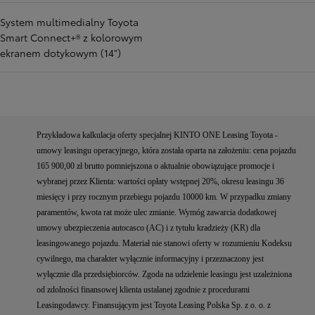
System multimedialny Toyota
Smart Connect+® z kolorowym
ekranem dotykowym (14")
Przykładowa kalkulacja oferty specjalnej KINTO ONE Leasing Toyota -
umowy leasingu operacyjnego, która została oparta na założeniu: cena pojazdu
165 900,00 zł brutto pomniejszona o aktualnie obowiązujące promocje i
wybranej przez Klienta: wartości opłaty wstępnej 20%, okresu leasingu 36
miesięcy i przy rocznym przebiegu pojazdu 10000 km. W przypadku zmiany
paramentów, kwota rat może ulec zmianie. Wymóg zawarcia dodatkowej
umowy ubezpieczenia autocasco (AC) i z tytułu kradzieży (KR) dla
leasingowanego pojazdu. Materiał nie stanowi oferty w rozumieniu Kodeksu
cywilnego, ma charakter wyłącznie informacyjny i przeznaczony jest
wyłącznie dla przedsiębiorców. Zgoda na udzielenie leasingu jest uzależniona
od zdolności finansowej klienta ustalanej zgodnie z procedurami
Leasingodawcy. Finansującym jest Toyota Leasing Polska Sp. z o. o. z