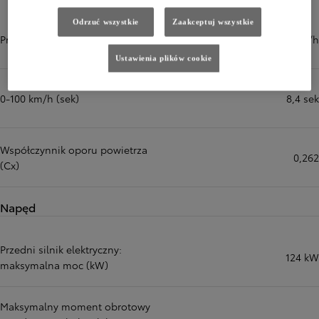
Odrzuć wszystkie
Zaakceptuj wszystkie
Prędkość maksymalna (km/h)
140 km/h
Ustawienia plików cookie
0-100 km/h (sek)
8,4 sek
Współczynnik oporu powietrza
0,262
(Cx)
Napęd
Przedni silnik elektryczny:
124 kW
maksymalna moc (kW)
Maksymalny moment obrotowy