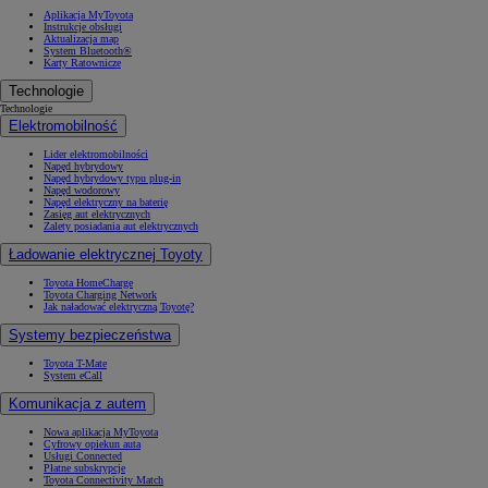
Aplikacja MyToyota
Instrukcje obsługi
Aktualizacja map
System Bluetooth®
Karty Ratownicze
Technologie
Technologie
Elektromobilność
Lider elektromobilności
Napęd hybrydowy
Napęd hybrydowy typu plug-in
Napęd wodorowy
Napęd elektryczny na baterię
Zasięg aut elektrycznych
Zalety posiadania aut elektrycznych
Ładowanie elektrycznej Toyoty
Toyota HomeCharge
Toyota Charging Network
Jak naładować elektryczną Toyotę?
Systemy bezpieczeństwa
Toyota T-Mate
System eCall
Komunikacja z autem
Nowa aplikacja MyToyota
Cyfrowy opiekun auta
Usługi Connected
Płatne subskrypcje
Toyota Connectivity Match