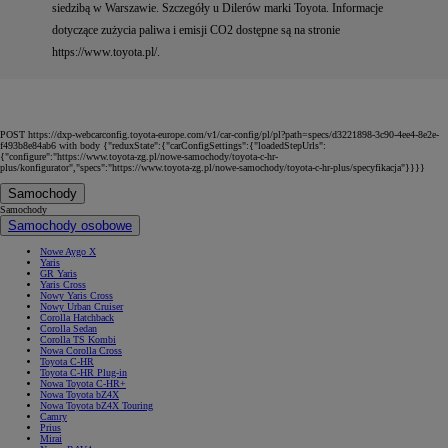
siedzibą w Warszawie. Szczegóły u Dilerów marki Toyota. Informacje
dotyczące zużycia paliwa i emisji CO2 dostępne są na stronie
https://www.toyota.pl/.
POST https://dxp-webcarconfig.toyota-europe.com/v1/car-config/pl/pl?path=specs/d3221898-3c90-4ee4-8e2e-
f493b8e84ab6 with body {"reduxState":{"carConfigSettings":{"loadedStepUrls":
{"configure":"https://www.toyota-zg.pl/nowe-samochody/toyota-c-hr-
plus/konfigurator","specs":"https://www.toyota-zg.pl/nowe-samochody/toyota-c-hr-plus/specyfikacja"}}}}
Samochody
Samochody
Samochody osobowe
Nowe Aygo X
Yaris
GR Yaris
Yaris Cross
Nowy Yaris Cross
Nowy Urban Cruiser
Corolla Hatchback
Corolla Sedan
Corolla TS Kombi
Nowa Corolla Cross
Toyota C-HR
Toyota C-HR Plug-in
Nowa Toyota C-HR+
Nowa Toyota bZ4X
Nowa Toyota bZ4X Touring
Camry
Prius
Mirai