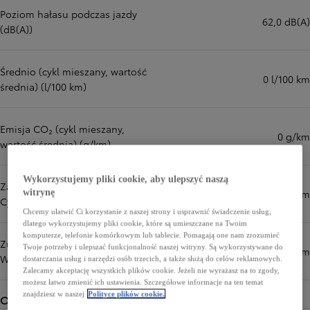
Poziom hałasu podczas jazdy
62,0 dB(A)
(dB(A))
Średnio (cykl mieszany, wartość
0 l/100 km
średnia) (l/100 km)
Emisja CO₂ (cykl mieszany,
0 g/km
wartość średnia) (g/km)
Wykorzystujemy pliki cookie, aby ulepszyć naszą
Zasięg w trybie elektrycznym -
458 km
witrynę
Cykl mieszany WLTP (km) do
Chcemy ułatwić Ci korzystanie z naszej strony i usprawnić świadczenie usług,
dlatego wykorzystujemy pliki cookie, które są umieszczane na Twoim
komputerze, telefonie komórkowym lub tablecie. Pomagają one nam zrozumieć
Zużycie energii – Cykl mieszany
Twoje potrzeby i ulepszać funkcjonalność naszej witryny. Są wykorzystywane do
13,4 kWh/100km
WLTP
dostarczania usług i narzędzi osób trzecich, a także służą do celów reklamowych.
Zalecamy akceptację wszystkich plików cookie. Jeżeli nie wyrażasz na to zgody,
możesz łatwo zmienić ich ustawienia. Szczegółowe informacje na ten temat
znajdziesz w naszej
Polityce plików cookie.
Osiągi