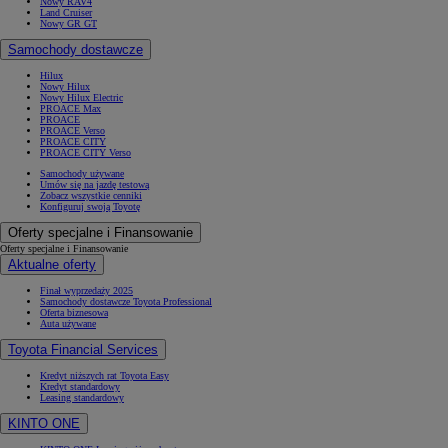
Nowy RAV4
Land Cruiser
Nowy GR GT
Samochody dostawcze
Hilux
Nowy Hilux
Nowy Hilux Electric
PROACE Max
PROACE
PROACE Verso
PROACE CITY
PROACE CITY Verso
Samochody używane
Umów się na jazdę testową
Zobacz wszystkie cenniki
Konfiguruj swoją Toyotę
Oferty specjalne i Finansowanie
Oferty specjalne i Finansowanie
Aktualne oferty
Finał wyprzedaży 2025
Samochody dostawcze Toyota Professional
Oferta biznesowa
Auta używane
Toyota Financial Services
Kredyt niższych rat Toyota Easy
Kredyt standardowy
Leasing standardowy
KINTO ONE