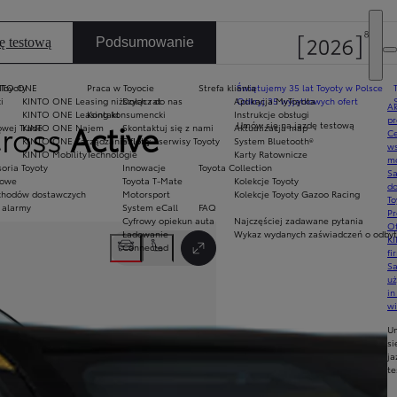
ę testową
Podsumowanie
 Toyoty
NTO ONE
Praca w Toyocie
Strefa klienta
Świętujemy 35 lat Toyoty w Polsce
i
KINTO ONE Leasing niższych rat
Dołącz do nas
Aplikacja MyToyota
Odkryj 35 wyjątkowych ofert
Ak
KINTO ONE Leasing konsumencki
Kontakt
Instrukcje obsługi
pr
Cross
Active
Umów się na jazdę testową
owej Trade
KINTO ONE Najem
Skontaktuj się z nami
Aktualizacja map
Ce
KINTO ONE Zarządzanie flotą
Salony i serwisy Toyoty
System Bluetooth®
ws
KINTO Mobility
Technologie
Karty Ratownicze
mo
oria Toyoty
Innowacje
Toyota Collection
S
mowe
Toyota T-Mate
Kolekcje Toyoty
do
hodów dostawczych
Motorsport
Kolekcje Toyoty Gazoo Racing
To
 alarmy
System eCall
FAQ
Pr
Cyfrowy opiekun auta
Najczęściej zadawane pytania
Of
Następny
Ładowanie
Wykaz wydanych zaświadczeń o odbyty
KI
Connected
fi
Przełącz tryb pełnoekranowy
S
u
in
w
U
si
ja
te