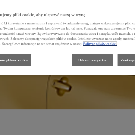
jemy pliki cookie, aby ulepszyć naszą witrynę
ć Ci korzystanie z naszej strony i usprawnić świadczenie usług, dlatego wykorzystujemy pliki co
na Twoim komputerze, telefonie komórkowym lub tablecie. Pomagają one nam zrozumieć Twoje 
cjonalność naszej witryny. Są wykorzystywane do dostarczania usług i narzędzi osób trzecich, a 
wych. Zalecamy akceptację wszystkich plików cookie. Jeżeli nie wyrażasz na to zgody, możesz 
a. Szczegółowe informacje na ten temat znajdziesz w naszej
Polityce plików cookie.
nia plików cookie
Odrzuć wszystkie
Zaakcept