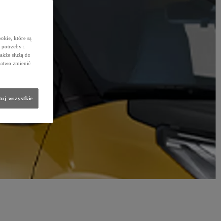
okie, które są
potrzeby i
także służą do
łatwo zmienić
uj wszystkie