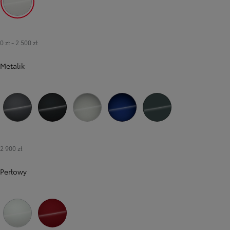
040 Pure White
0 zł
-
2 500 zł
Metalik
1G3 Royal Grey
209 Eclipse Black
1L0 Shimmering Silver
8Y8 Juniper Blue
6X7 Forest Green
2 900 zł
Perłowy