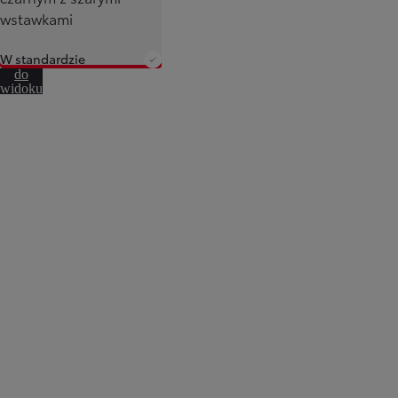
wstawkami
W standardzie
Przejdź
do
widoku
360º