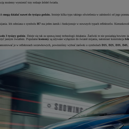
kcję możemy wymienić trzy rodzaje źródeł światła.
ich
mogą działać nawet do tysiąca godzin.
Istnieje kilka typu takiego oświetlenia w zależności od jego przez
 mijania. Ich odmiana o symbolu
H7
ma jeden żarnik i funkcjonuje w nowszych typach reflektorów. Kierunkows
oło 3 tysięcy godzin
. Dzieje się tak za sprawą innej technologii działania. Żarówki te nie posiadają bowiem
arzyć jasnym światłem. Popularne
ksenony
są używane wyłącznie do świateł mijania, natomiast konstrukcja
bi
my zamontować je w reflektorach soczewkowych, powinniśmy wybrać żarówki o symbolach
D1S
,
D2S
,
D3S
,
D4S
,