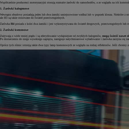
Współcześnie producenci motoryzacyjni stosują rozmaite żarówki do samochodów, a ze względu na ich konstru
1. Żarówki halogenowe
Wewnątrz obudowy posiadają jeden lub dwa żarniki umiejscowione wzdłuż lub w poprzek klosza. Niektóre z n
ale H3 są także stosowane do świateł przeciwmgielnych.
Żarówka
H4
posiada z kolei dwa żarniki i jest wykorzystywana do świateł drogowych, przeciwmgielnych lub
2. Żarówki ksenonowe
Zużywają o wiele mniej prądu i są zdecydowanie wydajniejsze od zwykłych halogenów,
mogą świecić nawet ok
Po dostarczeniu do niego wysokiego napięcia, następuje natychmiastowe wyładowanie i żarówka zaczyna się ż
Oprócz tych różnic istnieją także dwa typy lamp ksenonowych ze względu na rodzaj reflektorów. Jeśli chce