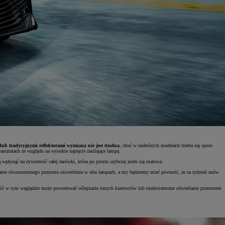
ub tradycyjnymi reflektorami wymiana nie jest trudna
, choć w niektórych modelach trzeba się sporo
rsztatach ze względu na wysokie napięcie zasilające lampę.
wpłynąć na żywotność całej żarówki, która po prostu szybciej zrobi się matowa.
rzymanie równomiernego poziomu oświetlenia w obu lampach, a my będziemy mieć pewność, że za tydzień znów
ć w tym względzie może powodować oślepianie innych kierowców lub niedostateczne oświetlanie przestrzeni