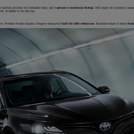
e żarówki powinny być dokładnie takie, jak te
opisane w instrukcji obsługi
. Jeśli mamy do czynienia z poja
ć, że będzie to ten sam typ.
wym. Przednie światła mijania i drogowe muszą być
białe lub żółte selektywne
. Kierunkowskazy to barwa
biała