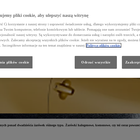
jemy pliki cookie, aby ulepszyć naszą witrynę
ć Ci korzystanie z naszej strony i usprawnić świadczenie usług, dlatego wykorzystujemy pliki co
na Twoim komputerze, telefonie komórkowym lub tablecie. Pomagają one nam zrozumieć Twoje 
cjonalność naszej witryny. Są wykorzystywane do dostarczania usług i narzędzi osób trzecich, a 
wych. Zalecamy akceptację wszystkich plików cookie. Jeżeli nie wyrażasz na to zgody, możesz 
a. Szczegółowe informacje na ten temat znajdziesz w naszej
Polityce plików cookie.
nia plików cookie
Odrzuć wszystkie
Zaakcept
ch ponad dwadzieścia żarówek różnego typu. Żarówki halogenowe, ksenonowe, czy też coraz powszechni