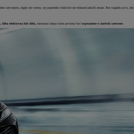
zdem używanym, nigdy nie wiemy, czy poprzedni właściciel nie dokonał jakichś zmian. Bez względu na to, aby
, żółta selektywna lub żółta
, natomiast lampy tylne powinny być
wyposażone w żarówki czerwone
.