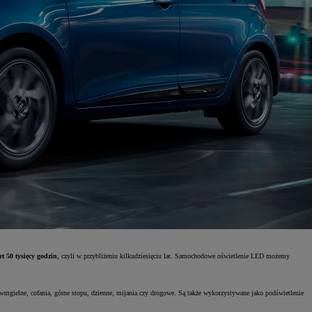
t 50 tysięcy godzin
, czyli w przybliżeniu kilkudziesięciu lat. Samochodowe oświetlenie LED możemy
eciwmgielne, cofania, górne stopu, dzienne, mijania czy drogowe. Są także wykorzystywane jako podświetlenie