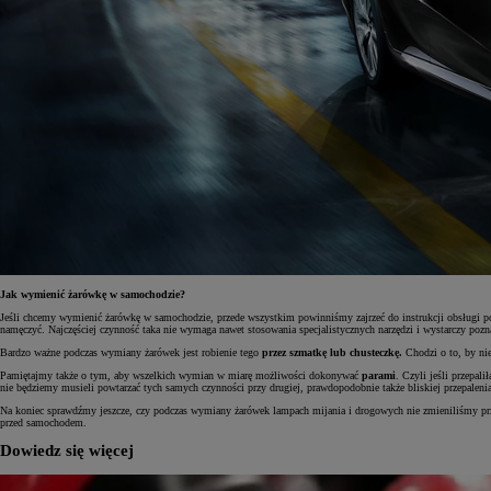
Jak wymienić żarówkę w samochodzie?
Jeśli chcemy wymienić żarówkę w samochodzie, przede wszystkim powinniśmy zajrzeć do instrukcji obsługi p
namęczyć. Najczęściej czynność taka nie wymaga nawet stosowania specjalistycznych narzędzi i wystarczy pozn
Bardzo ważne podczas wymiany żarówek jest robienie tego
przez szmatkę lub chusteczkę.
Chodzi o to, by ni
Pamiętajmy także o tym, aby wszelkich wymian w miarę możliwości dokonywać
parami
. Czyli jeśli przepa
nie będziemy musieli powtarzać tych samych czynności przy drugiej, prawdopodobnie także bliskiej przepaleni
Na koniec sprawdźmy jeszcze, czy podczas wymiany żarówek lampach mijania i drogowych nie zmieniliśmy przy
przed samochodem.
Dowiedz się więcej