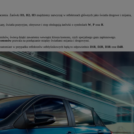
naczenia. Żarówki
H1, H2, H3
znajdziemy zazwyczaj w reflektorach głównych jako światła drogowe i mijania,
kazy, światła pozycyjne, obrysowe i stop obsługują żarówki o symbolach
W
,
P
oraz
R
.
 żarników, świecą dzięki zawartemu wewnątrz klosza ksenonu, czyli specjalnego gazu zapłonowego.
ksenonów
pozwala na przełączanie między światłami mijania i drogowymi.
 natomiast w przypadku reflektorów odbłyśnikowych będą to odpowiednio
D1R
,
D2R
,
D3R
oraz
D4R
.