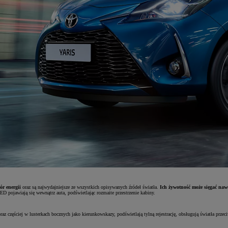
ór energii
oraz są najwydajniejsze ze wszystkich opisywanych źródeł światła.
Ich żywotność może sięgać nawe
D pojawiają się wewnątrz auta, podświetlając rozmaite przestrzenie kabiny.
raz częściej w lusterkach bocznych jako kierunkowskazy, podświetlają tylną rejestrację, obsługują światła prz