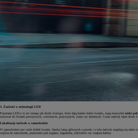
Od
81 900 zł
Yaris Cross
3. Żarówki w technologii LED
HYBRID
Popularne LED-y to nic innego jak diody świecące, które dają bardzo dobre światło, mają niezwykle
niski pob
stosować do świateł postojowych, wstecznych, pozycyjnych, stopu czy dziennych. Coraz częściej także diody LE
Lokalizacja żarówek w samochodzie
W samochodzie jest wiele źródeł światła. Oprócz lamp głównych z przodu i z tyłu żarówki znajdują się także co
wejścia do samochodu, przestrzeni pod nogami, bagażnika, schowków czy wnętrza kabiny.