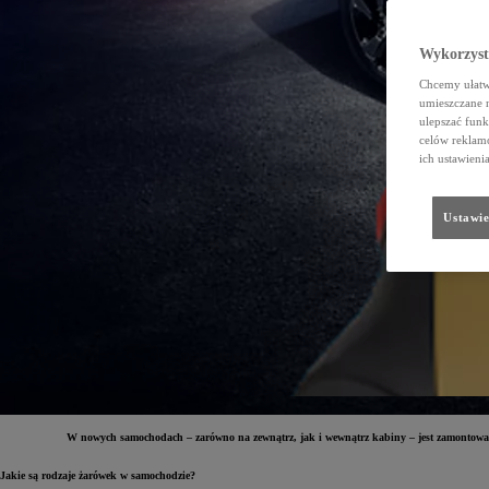
Wykorzystu
Chcemy ułatwi
umieszczane 
ulepszać funk
celów reklamo
ich ustawieni
Ustawie
W nowych samochodach – zarówno na zewnątrz, jak i wewnątrz kabiny – jest zamontowany
Jakie są rodzaje żarówek w samochodzie?