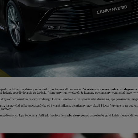
ojazdu, w której znajdziemy wskazówki, jak to prawidłowo zrobić.
W większości samochodów z halogenami l
ać jedynie sposób dotarcia do żarówki. Warto przy tym wiedzieć, że ksenony powinniśmy wymieniać raczej w wa
e dotykać bezpośrednio palcami szklanego klosza. Powstałe w ten sposób zabrudzenia na jego powierzchni mogą 
liła się na przykład tylko prawa żarówka od świateł mijania, wymieńmy przy okazji i lewą. Wpłynie to na ut
a żarówce.
padkowo ich kąta świecenia. Jeśli tak, koniecznie
trzeba skorygować ustawienie,
gdyż każda nieprawidłowoś