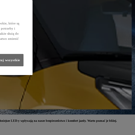
okie, które są
potrzeby i
także służą do
łatwo zmienić
uj wszystkie
ejsze LED-y wpływają na nasze bezpieczeństwo i komfort jazdy. Warto poznać je bliżej.