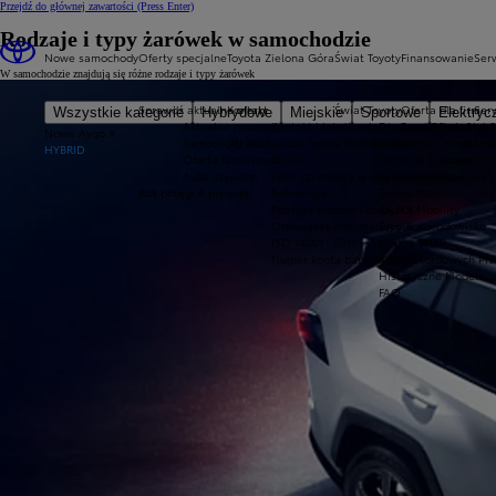
Przejdź do głównej zawartości
(Press Enter)
Rodzaje i typy żarówek w samochodzie
Nowe samochody
Oferty specjalne
Toyota Zielona Góra
Świat Toyoty
Finansowanie
Serw
W samochodzie znajdują się różne rodzaje i typy żarówek
Sprawdź aktualne oferty
Kontakt
Świat Toyoty
Oferta dla firm
Ser
Wszystkie kategorie
Hybrydowe
Miejskie
Sportowe
Elektryc
Aktualne promocje
Kontakt i lokalizacja
Dlaczego Toyota?
Toyota Financial 
Nowe Aygo X
Samochody dostawcze Toyota Professional
JPJ Auto
O Toyocie
Kredyt ni
HYBRID
Oferta biznesowa
O nas
Toyota w Europie
Kredyt s
Auta używane
Lider sprzedaży w woj. lubuskim
Fabryki Toyoty
Leasing 
Rok potęgi 8 premier
Referencje
Toyota Way
Polityka środowiskowa TCE
Toyota Mobility
Obowiązek informacyjny Rodo
Toyota a środowisko
ISO 14001 : 2015
Norma WLTP
Numer konta bankowego
Klub Rekordowych Prz
Historyczne Modele
FAQ