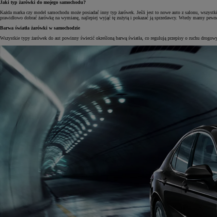
Jaki typ żarówki do mojego samochodu?
Każda marka czy model samochodu może posiadać inny typ żarówek. Jeśli jest to nowe auto z salonu, wszystki
prawidłowo dobrać żarówkę na wymianę, najlepiej wyjąć tę zużytą i pokazać ją sprzedawcy. Wtedy mamy pewnoś
Barwa światła żarówki w samochodzie
Wszystkie typy żarówek do aut powinny świecić określoną barwą światła, co regulują przepisy o ruchu drogo