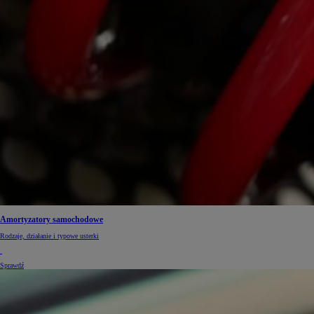
Od
105 300 zł
Corolla Hatchback
HYBRID
Amortyzatory samochodowe
Rodzaje, działanie i typowe usterki
Sprawdź