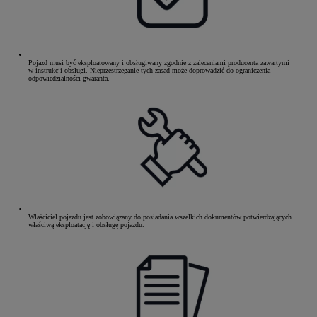
Pojazd musi być eksploatowany i obsługiwany zgodnie z zaleceniami producenta zawartymi
w instrukcji obsługi. Nieprzestrzeganie tych zasad może doprowadzić do ograniczenia
odpowiedzialności gwaranta.
Właściciel pojazdu jest zobowiązany do posiadania wszelkich dokumentów potwierdzających
właściwą eksploatację i obsługę pojazdu.