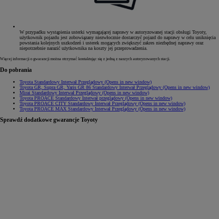
W przypadku wystąpienia usterki wymagającej naprawy w autoryzowanej stacji obsługi Toyoty,
użytkownik pojazdu jest zobowiązany niezwłocznie dostarczyć pojazd do naprawy w celu uniknięcia
powstania kolejnych uszkodzeń i usterek mogących zwiększyć zakres niezbędnej naprawy oraz
niepotrzebnie narazić użytkownika na koszty jej przeprowadzenia.
Więcej informacji o gwarancji można otrzymać kontaktując się z jedną z naszych autoryzowanych stacji.
Do pobrania
Toyota Standardowy Interwał Przeglądowy
(Opens in new window)
Toyota GR, Supra GR, Yaris GR 86 Standardowy Interwał Przeglądowy
(Opens in new window)
Mirai Standardowy Interwał Przeglądowy
(Opens in new window)
Toyota PROACE Standardowy Interwał przeglądowy
(Opens in new window)
Toyota PROACE CITY Standardowy Interwał Przeglądowy
(Opens in new window)
Toyota PROACE MAX Standardowy Interwał Przeglądowy
(Opens in new window)
Sprawdź dodatkowe gwarancje Toyoty