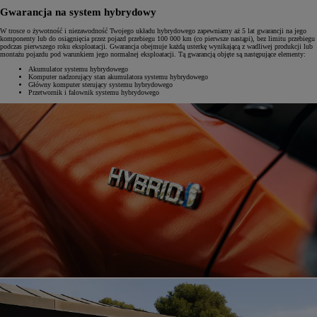
Gwarancja na system hybrydowy
W trosce o żywotność i niezawodność Twojego układu hybrydowego zapewniamy aż 5 lat gwarancji na jego
komponenty lub do osiągnięcia przez pojazd przebiegu 100 000 km (co pierwsze nastąpi), bez limitu przebiegu
podczas pierwszego roku eksploatacji. Gwarancja obejmuje każdą usterkę wynikającą z wadliwej produkcji lub
montażu pojazdu pod warunkiem jego normalnej eksploatacji. Tą gwarancją objęte są następujące elementy:
Akumulator systemu hybrydowego
Komputer nadzorujący stan akumulatora systemu hybrydowego
Główny komputer sterujący systemu hybrydowego
Przetwornik i falownik systemu hybrydowego