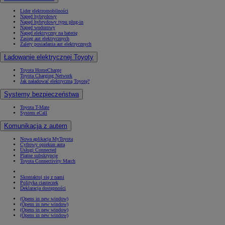
Lider elektromobilności
Napęd hybrydowy
Napęd hybrydowy typu plug-in
Napęd wodorowy
Napęd elektryczny na baterię
Zasięg aut elektrycznych
Zalety posiadania aut elektrycznych
Ładowanie elektrycznej Toyoty
Toyota HomeCharge
Toyota Charging Network
Jak naładować elektryczną Toyotę?
Systemy bezpieczeństwa
Toyota T-Mate
System eCall
Komunikacja z autem
Nowa aplikacja MyToyota
Cyfrowy opiekun auta
Usługi Connected
Płatne subskrypcje
Toyota Connectivity Match
Skontaktuj się z nami
Polityka ciasteczek
Deklaracja dostępności
(Opens in new window)
(Opens in new window)
(Opens in new window)
(Opens in new window)