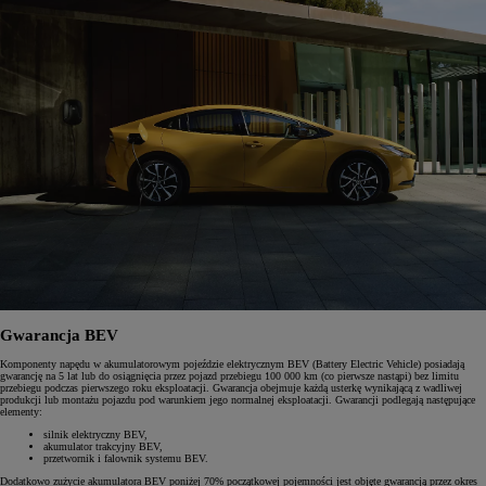
Gwarancja BEV
Komponenty napędu w akumulatorowym pojeździe elektrycznym BEV (Battery Electric Vehicle) posiadają
gwarancję na 5 lat lub do osiągnięcia przez pojazd przebiegu 100 000 km (co pierwsze nastąpi) bez limitu
przebiegu podczas pierwszego roku eksploatacji. Gwarancja obejmuje każdą usterkę wynikającą z wadliwej
produkcji lub montażu pojazdu pod warunkiem jego normalnej eksploatacji. Gwarancji podlegają następujące
elementy:
silnik elektryczny BEV,
akumulator trakcyjny BEV,
przetwornik i falownik systemu BEV.
Dodatkowo zużycie akumulatora BEV poniżej 70% początkowej pojemności jest objęte gwarancją przez okres