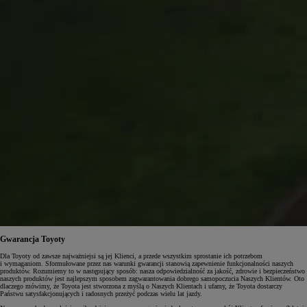
Gwarancja Toyoty
Dla Toyoty od zawsze najważniejsi są jej Klienci, a przede wszystkim sprostanie ich potrzebom
i wymaganiom. Sformułowane przez nas warunki gwarancji stanowią zapewnienie funkcjonalności naszych
produktów. Rozumiemy to w następujący sposób: nasza odpowiedzialność za jakość, zdrowie i bezpieczeństwo
naszych produktów jest najlepszym sposobem zagwarantowania dobrego samopoczucia Naszych Klientów. Oto
dlaczego mówimy, że Toyota jest stworzona z myślą o Naszych Klientach i ufamy, że Toyota dostarczy
Państwu satysfakcjonujących i radosnych przeżyć podczas wielu lat jazdy.