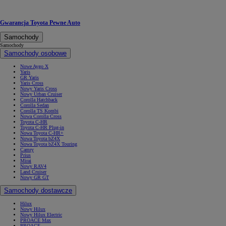
Gwarancja Toyota Pewne Auto
Samochody
Samochody
Samochody osobowe
Nowe Aygo X
Yaris
GR Yaris
Yaris Cross
Nowy Yaris Cross
Nowy Urban Cruiser
Corolla Hatchback
Corolla Sedan
Corolla TS Kombi
Nowa Corolla Cross
Toyota C-HR
Toyota C-HR Plug-in
Nowa Toyota C-HR+
Nowa Toyota bZ4X
Nowa Toyota bZ4X Touring
Camry
Prius
Mirai
Nowy RAV4
Land Cruiser
Nowy GR GT
Samochody dostawcze
Hilux
Nowy Hilux
Nowy Hilux Electric
PROACE Max
PROACE