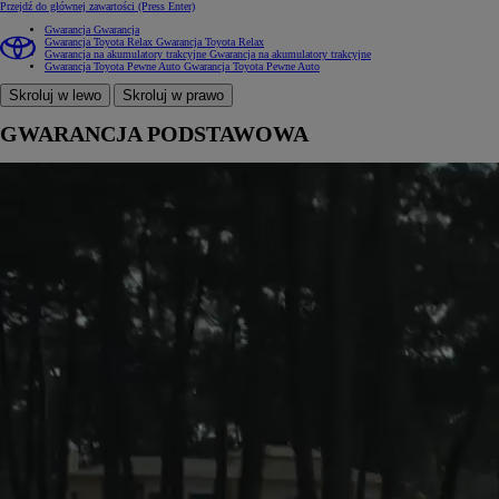
Przejdź do głównej zawartości
(Press Enter)
Gwarancja
Gwarancja
Gwarancja Toyota Relax
Gwarancja Toyota Relax
Gwarancja na akumulatory trakcyjne
Gwarancja na akumulatory trakcyjne
Gwarancja Toyota Pewne Auto
Gwarancja Toyota Pewne Auto
Skroluj w lewo
Skroluj w prawo
GWARANCJA PODSTAWOWA