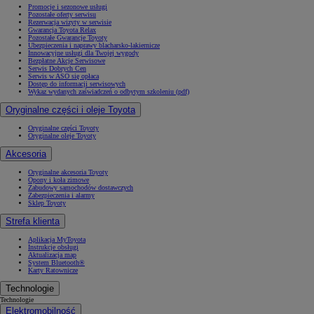
Promocje i sezonowe usługi
Pozostałe oferty serwisu
Rezerwacja wizyty w serwisie
Gwarancja Toyota Relax
Pozostałe Gwarancje Toyoty
Ubezpieczenia i naprawy blacharsko-lakiernicze
Innowacyjne usługi dla Twojej wygody
Bezpłatne Akcje Serwisowe
Serwis Dobrych Cen
Serwis w ASO się opłaca
Dostęp do informacji serwisowych
Wykaz wydanych zaświadczeń o odbytym szkoleniu (pdf)
Oryginalne części i oleje Toyota
Oryginalne części Toyoty
Oryginalne oleje Toyoty
Akcesoria
Oryginalne akcesoria Toyoty
Opony i koła zimowe
Zabudowy samochodów dostawczych
Zabezpieczenia i alarmy
Sklep Toyoty
Strefa klienta
Aplikacja MyToyota
Instrukcje obsługi
Aktualizacja map
System Bluetooth®
Karty Ratownicze
Technologie
Technologie
Elektromobilność