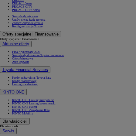
PROACE Verso
PROACE CITY
PROACE CITY Verso
Samochody używane
Umów się na jazdę testową
Zobacz wszystkie cenniki
Konfiguruj swoją Toyotę
Oferty specjalne i Finansowanie
Oferty specjalne i Finansowanie
Aktualne oferty
Finał wyprzedaży 2025
Samochody dostawcze Toyota Professional
Oferta biznesowa
Auta używane
Toyota Financial Services
Kredyt niższych rat Toyota Easy
Kredyt standardowy
Leasing standardowy
KINTO ONE
KINTO ONE Leasing niższych rat
KINTO ONE Leasing konsumencki
KINTO ONE Najem
KINTO ONE Zarządzanie flotą
KINTO Mobility
Dla właścicieli
Dla właścicieli
Serwis