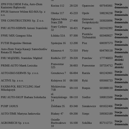
ZPH FOLCHEM Folia, Auto-Złom
Stacja
Kocina 112
28-520
Opatowiec
607645061
Kazimierz Bątkowski
demontażu
PPUH Surowce Wtórne KO-MA Sp. z
Stacja
Oleska 117
45-233
Opole
508236238
o.o.
demontażu
Dębowa Wola
Ostrowiec
Stacja
TPB CONSTRUCTIONS Sp. Z o.o.
27-400
503020096
Stara 25B
Świętokrzyski
demontażu
Stary Cydzyn
Stacja
PHU AUTO-SERWIS Antoni Staniórski
18-421
Piątnica
502162392
32
demontażu
Piotrków
Stacja
FPHU MIX Grzegorz Siba
Łódzka 55A
97-300
603469027
Trybunalski
demontażu
Stacja
FUTiH Bogusław Herman
Spokojna 16
12-200
Pisz
600397573
demontażu
Auto-Złom Stacja Kasacji Samochodów
Stacja
Klonowa 4
72-310
Płoty
604790118
Renata El Maachi
demontażu
Punkt
FHU MĄDZIEL Stanisław Mądziel
Kiełków 237
39-320
Przecław
177746053
zbiórki
Przewrotne
Punkt
PRIME-AUTO Marek Lesiczka
36-003
Przewrotne
507354712
525
zbiórki
Stacja
AUTO-EKO-SERWIS Sp. z o.o.
Groszkowa 7
66-004
Racula
601242061
demontażu
Stacja
ACTIVE Sp. z o.o.
Kolejowa 16
08-500
Ryki
695666733
demontażu
FAXIM-POL RECYCLING Józef
Mickiewicza
Stacja
69-110
Rzepin
601888110
Mikołajczyk
71B
demontażu
ul.
Stacja
PHU AUTO-SKUP Barbara Sołoducha
Starzyńskiego
08-110
Siedlce
500813500
demontażu
14
Stacja
PUHP JANUS
Źródlana 35
83-340
Sierakowice
601652466
demontażu
Stacja
AUTO-TIME Martyna Jankowska
Białasy 47
09-200
Sierpc
509302189
demontażu
Osiedle
Stacja
AGROMECH Sp. z o.o.
Buchwałowo
16-100
Sokółka
857112721
demontażu
10