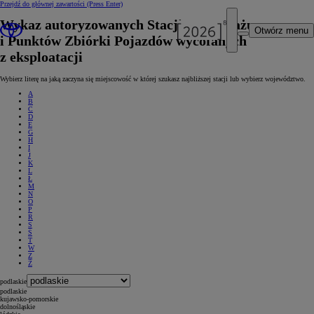
Przejdź do głównej zawartości
(Press Enter)
Wykaz autoryzowanych Stacji Demontażu
Otwórz menu
i Punktów Zbiórki Pojazdów wycofanych
z eksploatacji
Wybierz literę na jaką zaczyna się miejscowość w której szukasz najbliższej stacji lub wybierz województwo.
A
B
C
D
E
G
H
I
J
K
L
Ł
M
N
O
P
R
S
Ś
T
W
Z
Ż
podlaskie
podlaskie
kujawsko-pomorskie
dolnośląskie