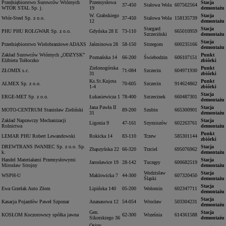
Przedsiębiorstwo Surowców Wtórnych
Przemysłowa
Stacja
37-450
Stalowa Wola
607562564
WTÓR STAL Sp. j.
19
demontażu
W. Grabskiego
Stacja
Wtór-Steel Sp. z o.o.
37-450
Stalowa Wola
158135739
12
demontażu
Stargard
Stacja
PHU PHU ROLGWAR Sp. z o.o.
Gdyńska 28 E
73-110
665010959
Szczeciński
demontażu
Stacja
Przedsiębiorstwo Wielobranżowe ADAXS
Jaśminowa 28
58-150
Strzegom
600235166
demontażu
Zakład Surowców Wtórnych „ODZYSK”
Punkt
Poznańska 14
66-200
Świebodzin
606107151
Elżbieta Tołłoczko
zbiórki
Zielonogórska
Punkt
ZŁOMIX s.c.
71-084
Szczecin
604971930
31
zbiórki
Ks.St.Kujota
Punkt
ALMEX Sp. z o.o.
70-605
Szczecin
914624862
1-4
zbiórki
Stacja
ERGE-MET Sp. z o.o.
Łukasiewicza 1
78-400
Szczecinek
660487301
demontażu
Jana Pawła II
Stacja
MOTO-CENTRUM Stanisław Zieliński
89-200
Szubin
665300901
31
demontażu
Zakład Naprawczy Mechanizacji
Stacja
Ligonia 9
47-161
Szymiszów
602263761
Rolnictwa
demontażu
Punkt
LEMAR PHU Robert Lewandowski
Rokicka 14
83-110
Tczew
585301144
zbiórki
DREWTRANS IWANIEC Sp. z o.o. Sp.
Stacja
Zbąszyńska 22
66-320
Trzciel
695076962
k.
demontażu
Handel Materiałami Przemysłowymi
Stacja
Jarosławice 19
28-142
Tuczępy
600682519
Mirosław Strojny
demontażu
Wodzisław
Stacja
WSPH-U
Maklowicka 7
44-300
607320450
Śląski
demontażu
Stacja
Ewa Grzelak Auto Złom
Lipińska 140
05-200
Wołomin
602347711
demontażu
Stacja
Kasacja Pojazdów Paweł Szponar
Ananasowa 12
54-054
Wrocław
503304231
demontażu
Gen.
Stacja
KOSŁOM Koczorowscy spółka jawna
62-300
Września
614361588
Sikorskiego 36
demontażu
Osipy