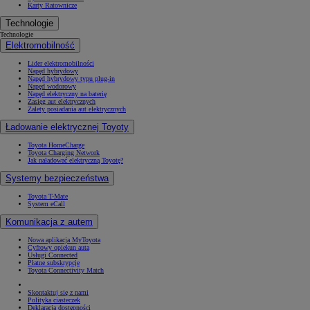
Karty Ratownicze
Technologie
Technologie
Elektromobilność
Lider elektromobilności
Napęd hybrydowy
Napęd hybrydowy typu plug-in
Napęd wodorowy
Napęd elektryczny na baterię
Zasięg aut elektrycznych
Zalety posiadania aut elektrycznych
Ładowanie elektrycznej Toyoty
Toyota HomeCharge
Toyota Charging Network
Jak naładować elektryczną Toyotę?
Systemy bezpieczeństwa
Toyota T-Mate
System eCall
Komunikacja z autem
Nowa aplikacja MyToyota
Cyfrowy opiekun auta
Usługi Connected
Płatne subskrypcje
Toyota Connectivity Match
Skontaktuj się z nami
Polityka ciasteczek
Deklaracja dostępności