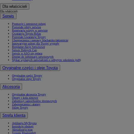
Dla właścicieli
Dla właścicieli
Serwis
Promocje i sezonowe usługi
Pozostałe oferty serwisu
Rezerwacja wizyty w serwisie
Gwarancja Toyota Relax
Pozostałe Gwarancje Toyoty
Ubezpieczenia i naprawy blacharsko-lakiernicze
Innowacyjne usługi dla Twojej wygody
Bezpłatne Akcje Serwisowe
Serwis Dobrych Cen
Serwis w ASO się opłaca
Dostęp do informacji serwisowych
Wykaz wydanych zaświadczeń o odbytym szkoleniu (pdf)
Oryginalne części i oleje Toyota
Oryginalne części Toyoty
Oryginalne oleje Toyoty
Akcesoria
Oryginalne akcesoria Toyoty
Opony i koła zimowe
Zabudowy samochodów dostawczych
Zabezpieczenia i alarmy
Sklep Toyoty
Strefa klienta
Aplikacja MyToyota
Instrukcje obsługi
Aktualizacja map
System Bluetooth®