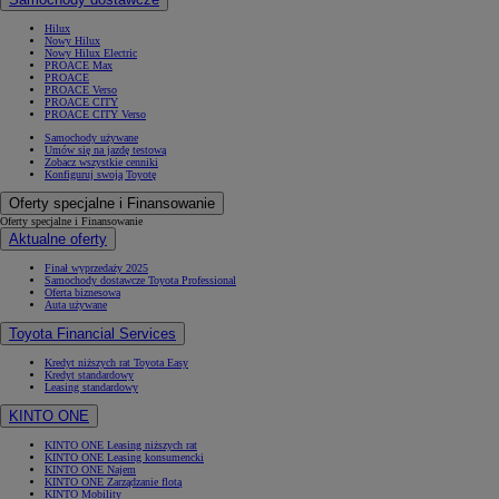
Hilux
Nowy Hilux
Nowy Hilux Electric
PROACE Max
PROACE
PROACE Verso
PROACE CITY
PROACE CITY Verso
Samochody używane
Umów się na jazdę testową
Zobacz wszystkie cenniki
Konfiguruj swoją Toyotę
Oferty specjalne i Finansowanie
Oferty specjalne i Finansowanie
Aktualne oferty
Finał wyprzedaży 2025
Samochody dostawcze Toyota Professional
Oferta biznesowa
Auta używane
Toyota Financial Services
Kredyt niższych rat Toyota Easy
Kredyt standardowy
Leasing standardowy
KINTO ONE
KINTO ONE Leasing niższych rat
KINTO ONE Leasing konsumencki
KINTO ONE Najem
KINTO ONE Zarządzanie flotą
KINTO Mobility