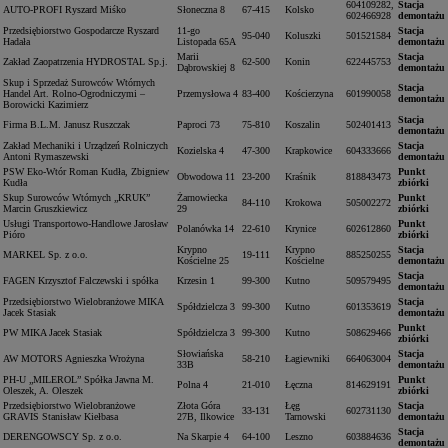
604109282,
Stacja
AUTO-PROFI Ryszard Miśko
Słoneczna 8
67-415
Kolsko
602466928
demontażu
Przedsiębiorstwo Gospodarcze Ryszard
11-go
Stacja
95-040
Koluszki
501521584
Hadała
Listopada 65A
demontażu
Marii
Stacja
Zakład Zaopatrzenia HYDROSTAL Sp.j.
62-500
Konin
622445753
Dąbrowskiej 8
demontażu
Skup i Sprzedaż Surowców Wtórnych
Stacja
Handel Art. Rolno-Ogrodniczymi –
Przemysłowa 4
83-400
Kościerzyna
601990058
demontażu
Borowicki Kazimierz
Stacja
Firma B.L.M. Janusz Ruszczak
Paproci 73
75-810
Koszalin
502401413
demontażu
Zakład Mechaniki i Urządzeń Rolniczych
Stacja
Kozielska 4
47-300
Krapkowice
604333666
Antoni Rymaszewski
demontażu
PSW Eko-Wtór Roman Kudła, Zbigniew
Punkt
Obwodowa 11
23-200
Kraśnik
818843473
Kudła
zbiórki
Skup Surowców Wtórnych „KRUK”
Żarnowiecka
Punkt
84-110
Krokowa
505002272
Marcin Gruszkiewicz
29
zbiórki
Usługi Transportowo-Handlowe Jarosław
Punkt
Polanówka 14
22-610
Krynice
602612860
Pióro
zbiórki
Krypno
Krypno
Stacja
MARKEL Sp. z o.o.
19-111
885250255
Kościelne 25
Kościelne
demontażu
Stacja
FAGEN Krzysztof Falczewski i spółka
Krzesin 1
99-300
Kutno
509579495
demontażu
Przedsiębiorstwo Wielobranżowe MIKA
Stacja
Spółdzielcza 3
99-300
Kutno
601353619
Jacek Stasiak
demontażu
Punkt
PW MIKA Jacek Stasiak
Spółdzielcza 3
99-300
Kutno
508629466
zbiórki
Słowiańska
Stacja
AW MOTORS Agnieszka Wrożyna
58-210
Łagiewniki
664063004
33B
demontażu
PH-U „MILEROL” Spółka Jawna M.
Punkt
Polna 4
21-010
Łęczna
814629191
Oleszek, A. Oleszek
zbiórki
Przedsiębiorstwo Wielobranżowe
Złota Góra
Łęg
Stacja
33-131
602731130
GRAVIS Stanisław Kiełbasa
27B, Ilkowice
Tarnowski
demontażu
Stacja
DERENGOWSCY Sp. z o.o.
Na Skarpie 4
64-100
Leszno
603884636
demontażu