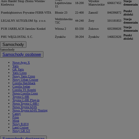
Auto Handel Skup Złomu Wiesław
Wysokie
Stacja
Lepertowizna
18-200
606617452
Kierlewicz
Mazowieckie
demontażu
15
Punkt
Przedsiębiorstwo Prywatne FERR-VITA
Błonie 23
22-400
Zamość
846396872
zbiórki
Wodzisławska
Stacja
LEGALNY AUTOZŁOM Sp. z o.o.
44-240
Żory
501181853
72C
demontażu
Stacja
PUH JARBLACH Jarosław Konkel
Witosa 2
83-330
Żukowo
605390026
demontażu
Punkt
PHU WĘGLOSTAL S.C.
Żyraków
39-204
Żyraków
146822626
zbiórki
Samochody
Samochody
Samochody osobowe
Nowe Aygo X
Yaris
GR Yaris
Yaris Cross
Nowy Yaris Cross
Nowy Urban Cruiser
Corolla Hatchback
Corolla Sedan
Corolla TS Kombi
Nowa Corolla Cross
Toyota C-HR
Toyota C-HR Plug-in
Nowa Toyota C-HR+
Nowa Toyota bZ4X
Nowa Toyota bZ4X Touring
Camry
Prius
Mirai
Nowy RAV4
Land Cruiser
Nowy GR GT
Samochody dostawcze