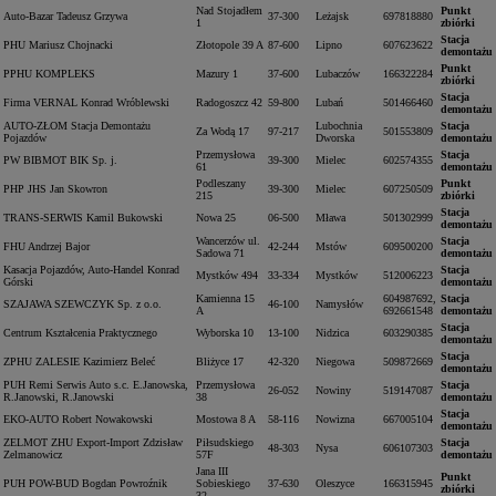
Nad Stojadłem
Punkt
Auto-Bazar Tadeusz Grzywa
37-300
Leżajsk
697818880
1
zbiórki
Stacja
PHU Mariusz Chojnacki
Złotopole 39 A
87-600
Lipno
607623622
demontażu
Punkt
PPHU KOMPLEKS
Mazury 1
37-600
Lubaczów
166322284
zbiórki
Stacja
Firma VERNAL Konrad Wróblewski
Radogoszcz 42
59-800
Lubań
501466460
demontażu
AUTO-ZŁOM Stacja Demontażu
Lubochnia
Stacja
Za Wodą 17
97-217
501553809
Pojazdów
Dworska
demontażu
Przemysłowa
Stacja
PW BIBMOT BIK Sp. j.
39-300
Mielec
602574355
61
demontażu
Podleszany
Punkt
PHP JHS Jan Skowron
39-300
Mielec
607250509
215
zbiórki
Stacja
TRANS-SERWIS Kamil Bukowski
Nowa 25
06-500
Mława
501302999
demontażu
Wancerzów ul.
Stacja
FHU Andrzej Bajor
42-244
Mstów
609500200
Sadowa 71
demontażu
Kasacja Pojazdów, Auto-Handel Konrad
Stacja
Mystków 494
33-334
Mystków
512006223
Górski
demontażu
Kamienna 15
604987692,
Stacja
SZAJAWA SZEWCZYK Sp. z o.o.
46-100
Namysłów
A
692661548
demontażu
Stacja
Centrum Kształcenia Praktycznego
Wyborska 10
13-100
Nidzica
603290385
demontażu
Stacja
ZPHU ZALESIE Kazimierz Beleć
Bliżyce 17
42-320
Niegowa
509872669
demontażu
PUH Remi Serwis Auto s.c. E.Janowska,
Przemysłowa
Stacja
26-052
Nowiny
519147087
R.Janowski, R.Janowski
38
demontażu
Stacja
EKO-AUTO Robert Nowakowski
Mostowa 8 A
58-116
Nowizna
667005104
demontażu
ZELMOT ZHU Export-Import Zdzisław
Piłsudskiego
Stacja
48-303
Nysa
606107303
Zelmanowicz
57F
demontażu
Jana III
Punkt
PUH POW-BUD Bogdan Powroźnik
Sobieskiego
37-630
Oleszyce
166315945
zbiórki
32