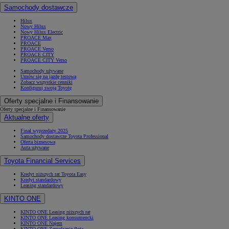
Samochody dostawcze
Hilux
Nowy Hilux
Nowy Hilux Electric
PROACE Max
PROACE
PROACE Verso
PROACE CITY
PROACE CITY Verso
Samochody używane
Umów się na jazdę testową
Zobacz wszystkie cenniki
Konfiguruj swoją Toyotę
Oferty specjalne i Finansowanie
Oferty specjalne i Finansowanie
Aktualne oferty
Finał wyprzedaży 2025
Samochody dostawcze Toyota Professional
Oferta biznesowa
Auta używane
Toyota Financial Services
Kredyt niższych rat Toyota Easy
Kredyt standardowy
Leasing standardowy
KINTO ONE
KINTO ONE Leasing niższych rat
KINTO ONE Leasing konsumencki
KINTO ONE Najem
KINTO ONE Zarządzanie flotą