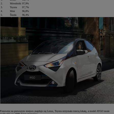
2.
Mitsubishi
97,9%
3.
Toyota
97,7%
4.
Mini
96,8%
5.
Škoda
96,4%
Ponownie na pierwszym miejscu znajduje się Lexus, Toyota utrzymała trzecią lokatę, a model AYGO może
pochwalić się 100% bezawaryjnością.