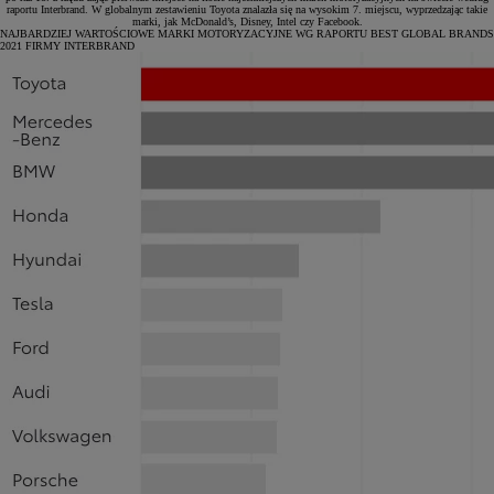
raportu Interbrand. W globalnym zestawieniu Toyota znalazła się na wysokim 7. miejscu, wyprzedzając takie
marki, jak McDonald’s, Disney, Intel czy Facebook.
NAJBARDZIEJ WARTOŚCIOWE MARKI MOTORYZACYJNE WG RAPORTU BEST GLOBAL BRANDS
2021 FIRMY INTERBRAND