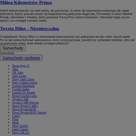
Milion Kilometrów Priusa
Wokół hybryd pojawiło się wiele mitów, ale prawdą jest, że nawet tak innowacyjna technologia jak napęd
hybrydowy Toyoty pozwala cieszyć się bezproblemową jazdą przez długie lata. Potwierdzić to może Manfred
Dvorak, taksówkarz z Wiednia, który przejechał Toyotą Prius milion kilometrów. Samochód nigdy się nie
zepsuł i nie wymagał wymiany baterii.
Toyota Hilux ‑ Niezniszczalna
Uwzględnianie Toyoty Hilux w zestawieniach bezawaryjności jest praktycznie nie fair wobec innych marek.
No bo jak można dorównać samochodowi, który wytrzymał pożar, powódź czy wyburzenie budynku, albo stał
się pierwszym autem, które dotarło na biegun północny?
Samochody
Samochody
Samochody osobowe
Nowe Aygo X
Yaris
GR Yaris
Yaris Cross
Nowy Yaris Cross
Nowy Urban Cruiser
Corolla Hatchback
Corolla Sedan
Corolla TS Kombi
Nowa Corolla Cross
Toyota C-HR
Toyota C-HR Plug-in
Nowa Toyota C-HR+
Nowa Toyota bZ4X
Nowa Toyota bZ4X Touring
Camry
Prius
Mirai
Nowy RAV4
Land Cruiser
Nowy GR GT