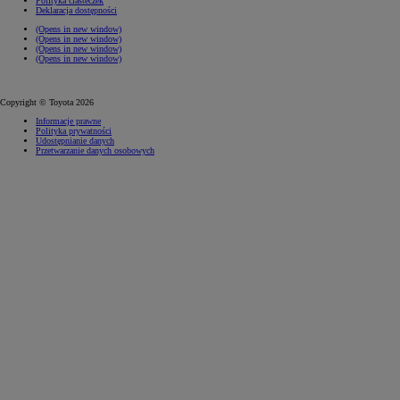
Polityka ciasteczek
Deklaracja dostępności
(Opens in new window)
(Opens in new window)
(Opens in new window)
(Opens in new window)
Copyright © Toyota 2026
Informacje prawne
Polityka prywatności
Udostępnianie danych
Przetwarzanie danych osobowych