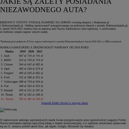
JAKIE SĄ ZALETY POSIADANIA
NIEZAWODNEGO AUTA?
KIEROWCY TOYOTY WYDAJĄ NAJMNIEJ NA SERWIS twierdzą eksperci z Rankomat.pl
i Dobrymechanik.pl. Według opracowania* przygotowanego na podstawie danych z portalu Dobrymechanik.pl,
w latach 2019‑2021 średnia cena za naprawę auta Toyoty każdorazowo była najniższa, w porównaniu
ze średnimi cenami napraw innych marek.
*Rankomat.pl na podstawie 25.9 tys. napraw umówionych w portalu Dobrymechanik.pl w latach 2019‑2021 w 1088 warsztatach.
MARKA SAMOCHODU A ŚREDNI KOSZT NAPRAWY OD 2019 ROKU
Marka
2019
2020
2021
1. Audi
607 zł
719 zł
741 zł
2. BMW
554 zł
703 zł
724 zł
3. Citroen
564 zł
642 zł
682 zł
4. Opel
483 zł
544 zł
674 zł
5. Peugeot
483 zł
619 zł
662 zł
6. Ford
522 zł
588 zł
652 zł
7. Volkswagen
488 zł
718 zł
634 zł
8. Fiat
440 zł
563 zł
623 zł
9. Renault
500 zł
551 zł
587 zł
10. Škoda
467 zł
562 zł
568 zł
11. Toyota
393 zł
481 zł
543 zł
Sprawdź źródło
Otwórz w nowym oknie
W najnowszym rankingu najcenniejszych marek świata przygotowanym przez opiniotwórczy magazyn Forbes
Toyota nieustannie zajmuje najwyższą lokatę w branży motoryzacyjnej, a w ogólnym zestawieniu uplasowała
się na 11. miejscu pośród takich firm, jak Apple, Google, Microsoft czy Amazon.