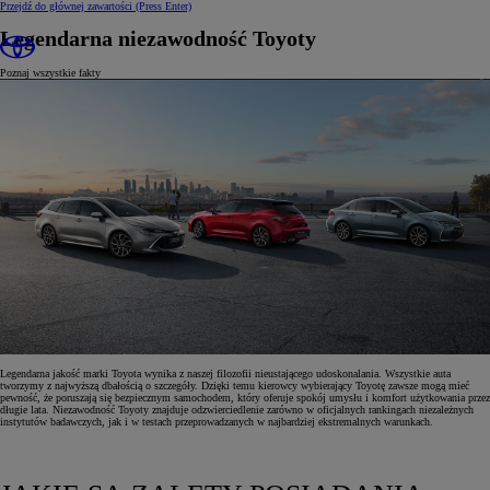
Przejdź do głównej zawartości
(Press Enter)
Legendarna niezawodność Toyoty
Poznaj wszystkie fakty
Legendarna jakość marki Toyota wynika z naszej filozofii nieustającego udoskonalania. Wszystkie auta
tworzymy z najwyższą dbałością o szczegóły. Dzięki temu kierowcy wybierający Toyotę zawsze mogą mieć
pewność, że poruszają się bezpiecznym samochodem, który oferuje spokój umysłu i komfort użytkowania przez
długie lata. Niezawodność Toyoty znajduje odzwierciedlenie zarówno w oficjalnych rankingach niezależnych
instytutów badawczych, jak i w testach przeprowadzanych w najbardziej ekstremalnych warunkach.