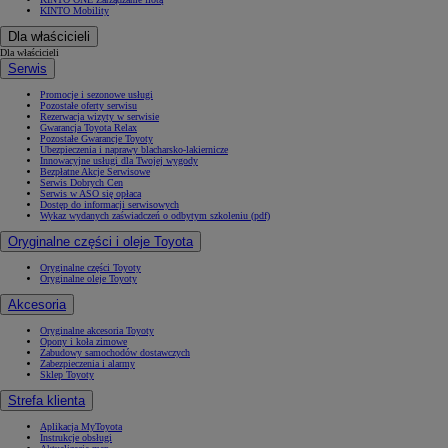
KINTO Mobility
Dla właścicieli
Dla właścicieli
Serwis
Promocje i sezonowe usługi
Pozostałe oferty serwisu
Rezerwacja wizyty w serwisie
Gwarancja Toyota Relax
Pozostałe Gwarancje Toyoty
Ubezpieczenia i naprawy blacharsko-lakiernicze
Innowacyjne usługi dla Twojej wygody
Bezpłatne Akcje Serwisowe
Serwis Dobrych Cen
Serwis w ASO się opłaca
Dostęp do informacji serwisowych
Wykaz wydanych zaświadczeń o odbytym szkoleniu (pdf)
Oryginalne części i oleje Toyota
Oryginalne części Toyoty
Oryginalne oleje Toyoty
Akcesoria
Oryginalne akcesoria Toyoty
Opony i koła zimowe
Zabudowy samochodów dostawczych
Zabezpieczenia i alarmy
Sklep Toyoty
Strefa klienta
Aplikacja MyToyota
Instrukcje obsługi