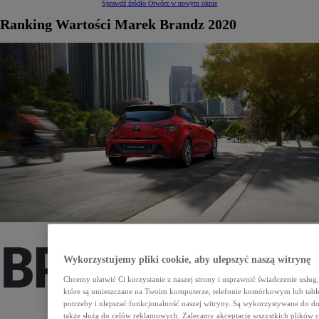
Sprawdź źródło
Otwórz w nowym oknie
Ranking Wartości Marek Brandz 2020
Wykorzystujemy pliki cookie, aby ulepszyć naszą witrynę
Chcemy ułatwić Ci korzystanie z naszej strony i usprawnić świadczenie usług
które są umieszczane na Twoim komputerze, telefonie komórkowym lub tabl
potrzeby i ulepszać funkcjonalność naszej witryny. Są wykorzystywane do dost
także służą do celów reklamowych. Zalecamy akceptację wszystkich plików co