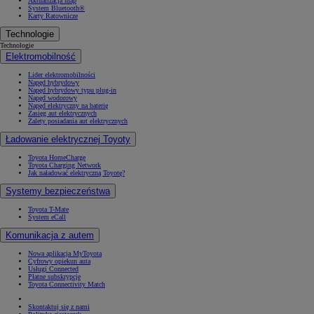
Aktualizacja map
System Bluetooth®
Karty Ratownicze
Technologie
Technologie
Elektromobilność
Lider elektromobilności
Napęd hybrydowy
Napęd hybrydowy typu plug-in
Napęd wodorowy
Napęd elektryczny na baterię
Zasięg aut elektrycznych
Zalety posiadania aut elektrycznych
Ładowanie elektrycznej Toyoty
Toyota HomeCharge
Toyota Charging Network
Jak naładować elektryczną Toyotę?
Systemy bezpieczeństwa
Toyota T-Mate
System eCall
Komunikacja z autem
Nowa aplikacja MyToyota
Cyfrowy opiekun auta
Usługi Connected
Płatne subskrypcje
Toyota Connectivity Match
Skontaktuj się z nami