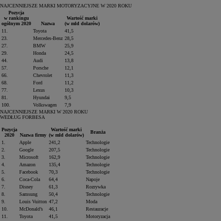
NAJCENNIEJSZE MARKI MOTORYZACYJNE W 2020 ROKU
Pozycja
w rankingu
Wartość marki
ogólnym 2020
Nazwa
(w mld dolarów)
11.
Toyota
41,5
23.
Mercedes‑Benz
28,5
27.
BMW
25,9
29.
Honda
24,5
44.
Audi
13,8
57.
Porsche
12,1
66.
Chevrolet
11,3
68.
Ford
11,2
77.
Lexus
10,3
81.
Hyundai
9,5
100.
Volkswagen
7,9
NAJCENNIEJSZE MARKI W 2020 ROKU
WEDŁUG FORBESA
Pozycja
Wartość marki
Branża
2020
Nazwa firmy
(w mld dolarów)
1.
Apple
241,2
Technologie
2.
Google
207,5
Technologie
3.
Microsoft
162,9
Technologie
4.
Amazon
135,4
Technologie
5.
Facebook
70,3
Technologie
6.
Coca‑Cola
64,4
Napoje
7.
Disney
61,3
Rozrywka
8.
Samsung
50,4
Technologie
9.
Louis Vuitton
47,2
Moda
10.
McDonald’s
46,1
Restauracje
11.
Toyota
41,5
Motoryzacja