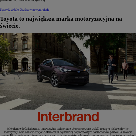
Sprawdź źródło
Otwórz w nowym oknie
Toyota to największa marka motoryzacyjna na
świecie.
Wieloletnie doświadczenie, innowacyjne technologie skoncentrowane wokół rozwoju niskoemisyjnej
motoryzacji oraz konsekwencja w oferowaniu najbardziej dopracowanych samochodów pozwoliła Toyocie
po raz 18. z rzędu zająć pierwsze miejsce na liście najcenniejszych marek motoryzacyjnych na świecie według