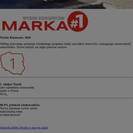
Wybór Kierowców 2020
Według pierwszego polskiego niezależnego programu badań satysfakcji kierowców oceniającego niezawodność
samochodów Toyota kolejny raz zajęła pierwsze miejsce.
1. miejsce Toyoty
jako najbardziej niezawodnej
marki w Polsce
90,9
%
90,9% polskich użytkowników
Toyoty przyznaje swoim autom
maksymalną ocenę
za bezawaryjność
Sprawdź źródło
Otwórz w nowym oknie