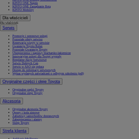
KINTO ONE Najem
KINTO ONE Zarządzanie flotą
KINTO Mobility
Dla właścicieli
Dla właścicieli
Serwis
Promocje i sezonowe usługi
Pozostałe oferty serwisu
Rezerwacja wizyty w serwisie
Gwarancja Toyota Relax
Pozostałe Gwarancje Toyoty
Ubezpieczenia i naprawy blacharsko-lakiernicze
Innowacyjne usługi dla Twojej wygody
Bezpłatne Akcje Serwisowe
Serwis Dobrych Cen
Serwis w ASO się opłaca
Dostęp do informacji serwisowych
Wykaz wydanych zaświadczeń o odbytym szkoleniu (pdf)
Oryginalne części i oleje Toyota
Oryginalne części Toyoty
Oryginalne oleje Toyoty
Akcesoria
Oryginalne akcesoria Toyoty
Opony i koła zimowe
Zabudowy samochodów dostawczych
Zabezpieczenia i alarmy
Sklep Toyoty
Strefa klienta
Aplikacja MyToyota