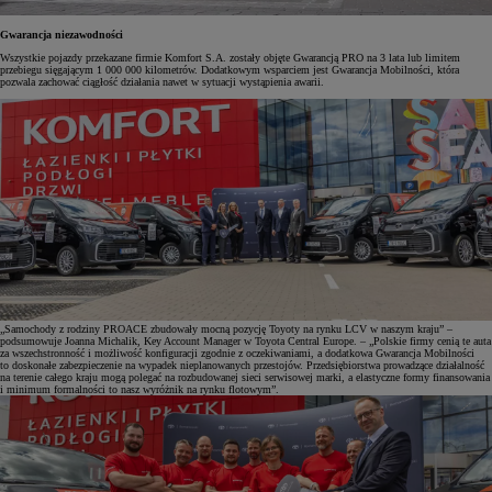
Gwarancja niezawodności
Wszystkie pojazdy przekazane firmie Komfort S.A. zostały objęte Gwarancją PRO na 3 lata lub limitem
przebiegu sięgającym 1 000 000 kilometrów. Dodatkowym wsparciem jest Gwarancja Mobilności, która
pozwala zachować ciągłość działania nawet w sytuacji wystąpienia awarii.
„Samochody z rodziny PROACE zbudowały mocną pozycję Toyoty na rynku LCV w naszym kraju” –
podsumowuje Joanna Michalik, Key Account Manager w Toyota Central Europe. – „Polskie firmy cenią te auta
za wszechstronność i możliwość konfiguracji zgodnie z oczekiwaniami, a dodatkowa Gwarancja Mobilności
to doskonałe zabezpieczenie na wypadek nieplanowanych przestojów. Przedsiębiorstwa prowadzące działalność
na terenie całego kraju mogą polegać na rozbudowanej sieci serwisowej marki, a elastyczne formy finansowania
i minimum formalności to nasz wyróżnik na rynku flotowym”.