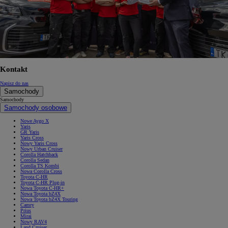
Kontakt
Napisz do nas
Samochody
Samochody
Samochody osobowe
Nowe Aygo X
Yaris
GR Yaris
Yaris Cross
Nowy Yaris Cross
Nowy Urban Cruiser
Corolla Hatchback
Corolla Sedan
Corolla TS Kombi
Nowa Corolla Cross
Toyota C-HR
Toyota C-HR Plug-in
Nowa Toyota C-HR+
Nowa Toyota bZ4X
Nowa Toyota bZ4X Touring
Camry
Prius
Mirai
Nowy RAV4
Land Cruiser