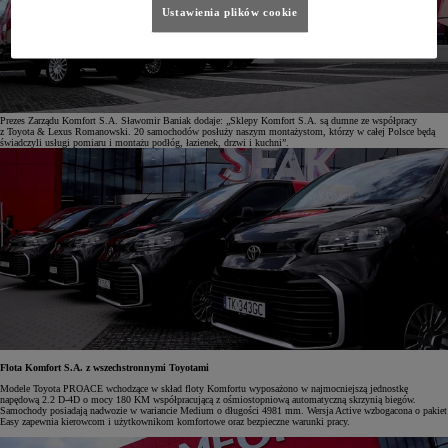
Ustawienia plików cookie
Prezes Zarządu Komfort S.A. Sławomir Baniak dodaje: „Sklepy Komfort S.A. są dumne ze współpracy
z Toyota & Lexus Romanowski. 20 samochodów posłuży naszym montażystom, którzy w całej Polsce będą
świadczyli usługi pomiaru i montażu podłóg, łazienek, drzwi i kuchni”.
Flota Komfort S.A. z wszechstronnymi Toyotami
Modele Toyota PROACE wchodzące w skład floty Komfortu wyposażono w najmocniejszą jednostkę
napędową 2.2 D-4D o mocy 180 KM współpracującą z ośmiostopniową automatyczną skrzynią biegów.
Samochody posiadają nadwozie w wariancie Medium o długości 4981 mm. Wersja Active wzbogacona o pakiet
Easy zapewnia kierowcom i użytkownikom komfortowe oraz bezpieczne warunki pracy.