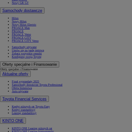
Nowy GR GT
Samochody dostawcze
Hilux
Nowy Hilux
Nowy Hilux Electric
PROACE Max
PROACE
PROACE Verso
PROACE CITY
PROACE CITY Verso
Samochody używane
Umów się na jazdę testową
Zobacz wszystkie cenniki
Konfiguruj swoją Toyotę
Oferty specjalne i Finansowanie
Oferty specjalne i Finansowanie
Aktualne oferty
Finał wyprzedaży 2025
Samochody dostawcze Toyota Professional
Oferta biznesowa
Auta używane
Toyota Financial Services
Kredyt niższych rat Toyota Easy
Kredyt standardowy
Leasing standardowy
KINTO ONE
KINTO ONE Leasing niższych rat
KINTO ONE Leasing konsumencki