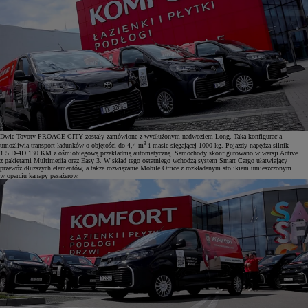
Dwie Toyoty PROACE CITY zostały zamówione z wydłużonym nadwoziem Long. Taka konfiguracja
3
umożliwia transport ładunków o objętości do 4,4 m
i masie sięgającej 1000 kg. Pojazdy napędza silnik
1.5 D-4D 130 KM z ośmiobiegową przekładnią automatyczną. Samochody skonfigurowano w wersji Active
z pakietami Multimedia oraz Easy 3. W skład tego ostatniego wchodzą system Smart Cargo ułatwiający
przewóz dłuższych elementów, a także rozwiązanie Mobile Office z rozkładanym stolikiem umieszczonym
w oparciu kanapy pasażerów.