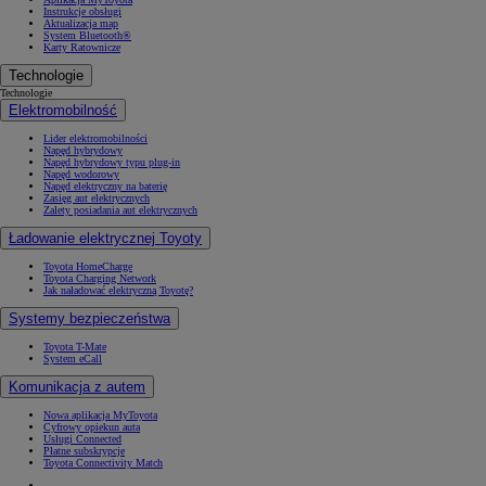
Instrukcje obsługi
Aktualizacja map
System Bluetooth®
Karty Ratownicze
Technologie
Technologie
Elektromobilność
Lider elektromobilności
Napęd hybrydowy
Napęd hybrydowy typu plug-in
Napęd wodorowy
Napęd elektryczny na baterię
Zasięg aut elektrycznych
Zalety posiadania aut elektrycznych
Ładowanie elektrycznej Toyoty
Toyota HomeCharge
Toyota Charging Network
Jak naładować elektryczną Toyotę?
Systemy bezpieczeństwa
Toyota T-Mate
System eCall
Komunikacja z autem
Nowa aplikacja MyToyota
Cyfrowy opiekun auta
Usługi Connected
Płatne subskrypcje
Toyota Connectivity Match