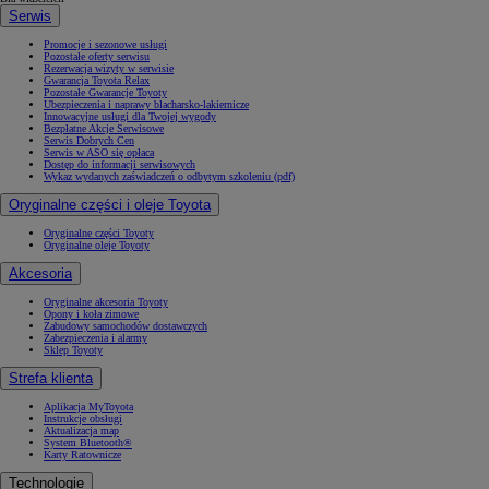
Serwis
Promocje i sezonowe usługi
Pozostałe oferty serwisu
Rezerwacja wizyty w serwisie
Gwarancja Toyota Relax
Pozostałe Gwarancje Toyoty
Ubezpieczenia i naprawy blacharsko-lakiernicze
Innowacyjne usługi dla Twojej wygody
Bezpłatne Akcje Serwisowe
Serwis Dobrych Cen
Serwis w ASO się opłaca
Dostęp do informacji serwisowych
Wykaz wydanych zaświadczeń o odbytym szkoleniu (pdf)
Oryginalne części i oleje Toyota
Oryginalne części Toyoty
Oryginalne oleje Toyoty
Akcesoria
Oryginalne akcesoria Toyoty
Opony i koła zimowe
Zabudowy samochodów dostawczych
Zabezpieczenia i alarmy
Sklep Toyoty
Strefa klienta
Aplikacja MyToyota
Instrukcje obsługi
Aktualizacja map
System Bluetooth®
Karty Ratownicze
Technologie