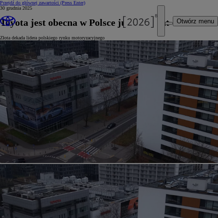
Przejdź do głównej zawartości
(Press Enter)
30 grudnia 2025
Toyota jest obecna w Polsce już od 35 lat
Otwórz menu
Złota dekada lidera polskiego rynku motoryzacyjnego