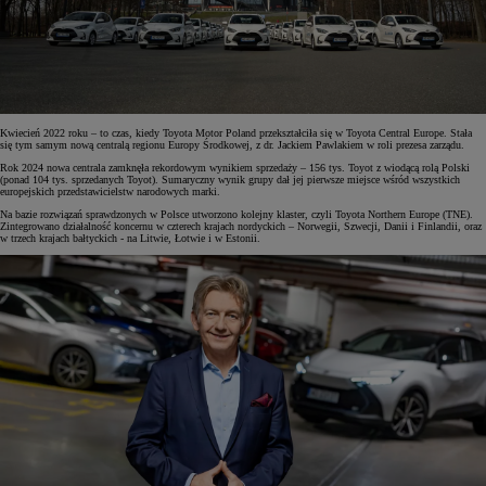
Kwiecień 2022 roku – to czas, kiedy Toyota Motor Poland przekształciła się w Toyota Central Europe. Stała
się tym samym nową centralą regionu Europy Środkowej, z dr. Jackiem Pawlakiem w roli prezesa zarządu.
Rok 2024 nowa centrala zamknęła rekordowym wynikiem sprzedaży – 156 tys. Toyot z wiodącą rolą Polski
(ponad 104 tys. sprzedanych Toyot). Sumaryczny wynik grupy dał jej pierwsze miejsce wśród wszystkich
europejskich przedstawicielstw narodowych marki.
Na bazie rozwiązań sprawdzonych w Polsce utworzono kolejny klaster, czyli Toyota Northern Europe (TNE).
Zintegrowano działalność koncernu w czterech krajach nordyckich – Norwegii, Szwecji, Danii i Finlandii, oraz
w trzech krajach bałtyckich - na Litwie, Łotwie i w Estonii.