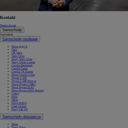
Kontakt
Napisz do nas
Samochody
Samochody
Samochody osobowe
Nowe Aygo X
Yaris
GR Yaris
Yaris Cross
Nowy Yaris Cross
Nowy Urban Cruiser
Corolla Hatchback
Corolla Sedan
Corolla TS Kombi
Nowa Corolla Cross
Toyota C-HR
Toyota C-HR Plug-in
Nowa Toyota C-HR+
Nowa Toyota bZ4X
Nowa Toyota bZ4X Touring
Camry
Prius
Mirai
Nowy RAV4
Land Cruiser
Nowy GR GT
Samochody dostawcze
Hilux
Nowy Hilux