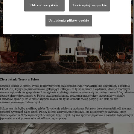
Odrzuć wszystkie
Zaakceptuj wszystkie
Ustawienia plików cookie
Złota dekada Toyoty w Polsce
Ostatnia dekada w historii rynku motoryzacyjnego była prawdziwym wyzwaniem dla wszystkich. Pandemia
COVID-19, kryzys półprzewodników, galopująca inflacja – to tylko niektóre z wydarzeń, które w znaczącym
stopniu wpływały na gospodarkę. Umiejętność szybkiego dostosowywania się do trudnych warunków, odważne
decyzje kierownictwa marki w Polsce oraz konsekwentna, codzienna praca tysięcy pracowników salonów
i serwisów sprawiły, że w czasie kryzysu Toyota nie tylko obroniła swoją pozycję, ale stała się też
niekwestionowanym liderem rynku.
Sukces ten nie byłby możliwy, gdyby Toyocie nie udało się przekonać Polaków, że elektromobilność nie musi
oznaczać wyrzeczeń na co dzień. Polscy klienci zdecydowanie postawili na niskoemisyjne hybrydy, które
stanowią obecnie 93% kupowanych w naszym kraju Toyot. Łączna sprzedaż pojazdów z napędem hybrydowym
japońskiej marki przekroczyła już 400 tys. egzemplarzy!