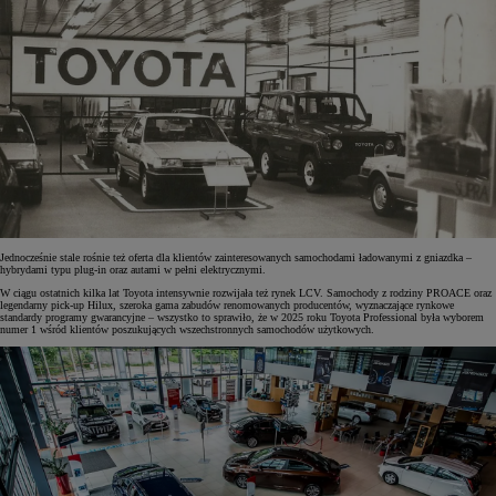
Jednocześnie stale rośnie też oferta dla klientów zainteresowanych samochodami ładowanymi z gniazdka –
hybrydami typu plug-in oraz autami w pełni elektrycznymi.
W ciągu ostatnich kilka lat Toyota intensywnie rozwijała też rynek LCV. Samochody z rodziny PROACE oraz
legendarny pick-up Hilux, szeroka gama zabudów renomowanych producentów, wyznaczające rynkowe
standardy programy gwarancyjne – wszystko to sprawiło, że w 2025 roku Toyota Professional była wyborem
numer 1 wśród klientów poszukujących wszechstronnych samochodów użytkowych.