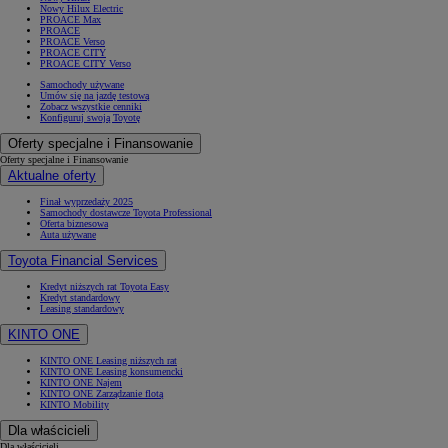
Nowy Hilux Electric
PROACE Max
PROACE
PROACE Verso
PROACE CITY
PROACE CITY Verso
Samochody używane
Umów się na jazdę testową
Zobacz wszystkie cenniki
Konfiguruj swoją Toyotę
Oferty specjalne i Finansowanie
Oferty specjalne i Finansowanie
Aktualne oferty
Finał wyprzedaży 2025
Samochody dostawcze Toyota Professional
Oferta biznesowa
Auta używane
Toyota Financial Services
Kredyt niższych rat Toyota Easy
Kredyt standardowy
Leasing standardowy
KINTO ONE
KINTO ONE Leasing niższych rat
KINTO ONE Leasing konsumencki
KINTO ONE Najem
KINTO ONE Zarządzanie flotą
KINTO Mobility
Dla właścicieli
Dla właścicieli