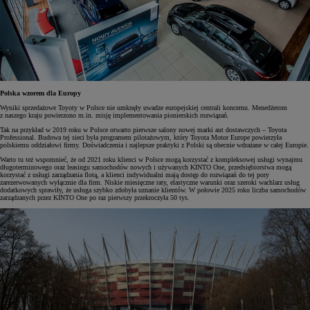
Polska wzorem dla Europy
Wyniki sprzedażowe Toyoty w Polsce nie umknęły uwadze europejskiej centrali koncernu. Menedżerom
z naszego kraju powierzono m.in. misję implementowania pionierskich rozwiązań.
Tak na przykład w 2019 roku w Polsce otwarto pierwsze salony nowej marki aut dostawczych – Toyota
Professional. Budowa tej sieci była programem pilotażowym, który Toyota Motor Europe powierzyła
polskiemu oddziałowi firmy. Doświadczenia i najlepsze praktyki z Polski są obecnie wdrażane w całej Europie.
Warto tu też wspomnieć, że od 2021 roku klienci w Polsce mogą korzystać z kompleksowej usługi wynajmu
długoterminowego oraz leasingu samochodów nowych i używanych KINTO One, przedsiębiorstwa mogą
korzystać z usługi zarządzania flotą, a klienci indywidualni mają dostęp do rozwiązań do tej pory
zarezerwowanych wyłącznie dla firm. Niskie miesięczne raty, elastyczne warunki oraz szeroki wachlarz usług
dodatkowych sprawiły, że usługa szybko zdobyła uznanie klientów. W połowie 2025 roku liczba samochodów
zarządzanych przez KINTO One po raz pierwszy przekroczyła 50 tys.