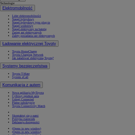
Technologie
Elektromobilność
Lider elektromobilności
Napęd hybrydowy
Napęd hybrydowy typu plug-in
Napęd wodorowy
Napęd elektryczny na baterię
Zasięg aut elektrycznych
Zalety posiadania aut elektrycznych
Ładowanie elektrycznej Toyoty
Toyota HomeCharge
Toyota Charging Network
Jak naładować elektryczną Toyotę?
Systemy bezpieczeństwa
Toyota T-Mate
System eCall
Komunikacja z autem
Nowa aplikacja MyToyota
Cyfrowy opiekun auta
Usługi Connected
Płatne subskrypcje
Toyota Connectivity Match
Skontaktuj się z nami
Polityka ciasteczek
Deklaracja dostępności
(Opens in new window)
(Opens in new window)