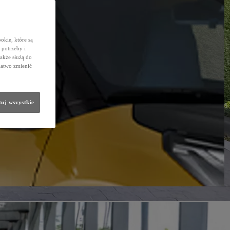
okie, które są
potrzeby i
także służą do
łatwo zmienić
uj wszystkie