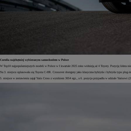
Corolla najchętniej wybieranym samochodem w Polsce
W Top10 najpopularniejszych modeli w Polsce w I kwartale 2025 roku widnieją aż 4 Toyoty. Pozycję lidera n
Na 3. miejscu uplasowała się Toyota C-HR. Crossover dostępny jako klasyczna hybryda i hybryda typu plug-i
5. miejsce w zestawieniu zajął Yaris Cross z wynikiem 3054 egz., a 6. pozycja przypadła w udziale Yarisowi (2