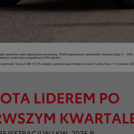
azdy japońskiej marki zajmują pierwszą pozycję. Wśród najmniejszych samochodów dominuje Aygo X – 1049 zar
larniejszy model klasy kompaktowej (24% udziału).
rzewodzi Toyota C-HR (17,2% udziału), a pozycję marki buduje też model Corolla Cross. W I kwartale 2025 