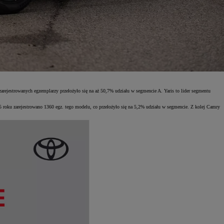
ejestrowanych egzemplarzy przełożyło się na aż 50,7% udziału w segmencie A. Yaris to lider segmentu
roku zarejestrowano 1360 egz. tego modelu, co przełożyło się na 5,2% udziału w segmencie. Z kolej Camry