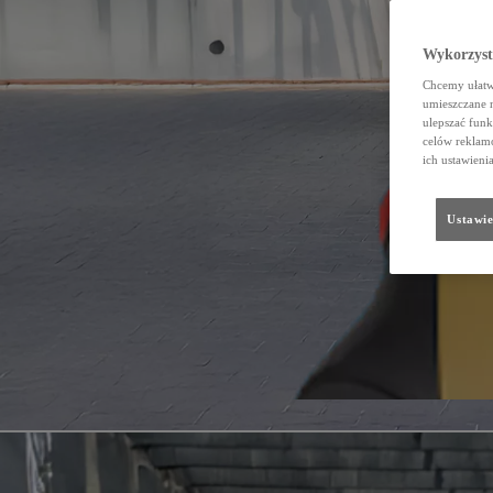
Wykorzystu
Chcemy ułatwi
umieszczane 
ulepszać funk
celów reklamo
ich ustawieni
Ustawie