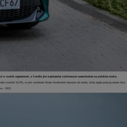
dzi w swoich segmentach, a Corolla jest najchętniej wybieranym samochodem na polskim rynku.
ynku wyniósł 16,9%, co jest wynikiem blisko dwukrotnie lepszym niż marki, która zajęła pozycję numer dwa.
twa – 5923.