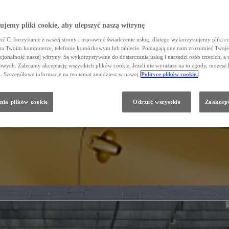
jemy pliki cookie, aby ulepszyć naszą witrynę
ć Ci korzystanie z naszej strony i usprawnić świadczenie usług, dlatego wykorzystujemy pliki co
na Twoim komputerze, telefonie komórkowym lub tablecie. Pomagają one nam zrozumieć Twoje 
cjonalność naszej witryny. Są wykorzystywane do dostarczania usług i narzędzi osób trzecich, a 
wych. Zalecamy akceptację wszystkich plików cookie. Jeżeli nie wyrażasz na to zgody, możesz 
a. Szczegółowe informacje na ten temat znajdziesz w naszej
Polityce plików cookie.
nia plików cookie
Odrzuć wszystkie
Zaakcept