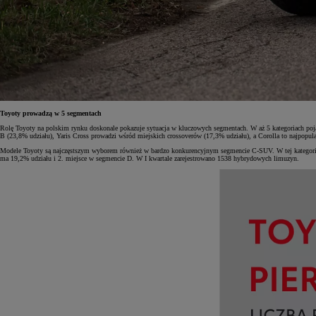
Od
105 300 zł
Corolla Hatchback
HYBRID
Toyoty prowadzą w 5 segmentach
Rolę Toyoty na polskim rynku doskonale pokazuje sytuacja w kluczowych segmentach. W aż 5 kategoriach poj
B (23,8% udziału), Yaris Cross prowadzi wśród miejskich crossoverów (17,3% udziału), a Corolla to najpopu
Modele Toyoty są najczęstszym wyborem również w bardzo konkurencyjnym segmencie C-SUV. W tej kategorii p
ma 19,2% udziału i 2. miejsce w segmencie D. W I kwartale zarejestrowano 1538 hybrydowych limuzyn.