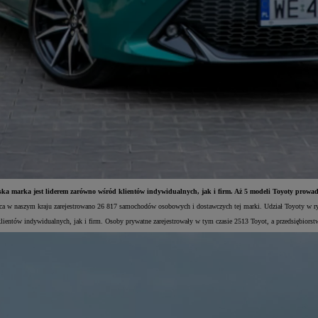
ska marka jest liderem zarówno wśród klientów indywidualnych, jak i firm. Aż 5 modeli Toyoty prowa
arca w naszym kraju zarejestrowano 26 817 samochodów osobowych i dostawczych tej marki. Udział Toyoty w r
entów indywidualnych, jak i firm. Osoby prywatne zarejestrowały w tym czasie 2513 Toyot, a przedsiębiors