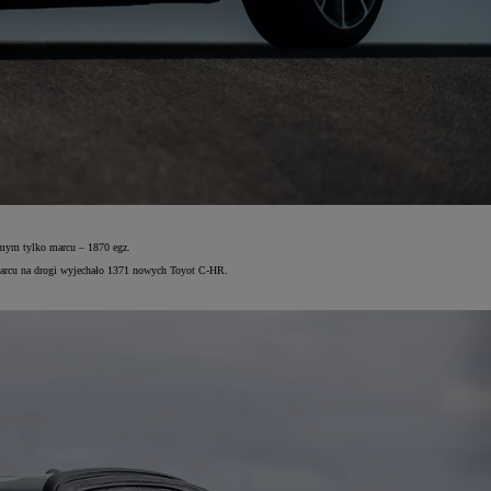
samym tylko marcu – 1870 egz.
 marcu na drogi wyjechało 1371 nowych Toyot C-HR.