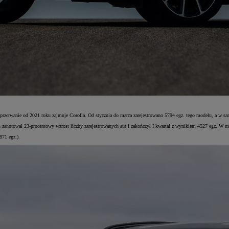
ieprzerwanie od 2021 roku zajmuje Corolla. Od stycznia do marca zarejestrowano 5794 egz. tego modelu, a w 
n zanotował 23-procentowy wzrost liczby zarejestrowanych aut i zakończył I kwartał z wynikiem 4527 egz. W
871 egz.).