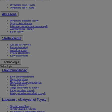
Oryginalne części Toyoty
Oryginalne oleje Toyoty
Akcesoria
Oryginalne akcesoria Toyoty
Opony i koła zimowe
Zabudowy samochodów dostawczych
Zabezpieczenia i alarmy
Sklep Toyoty
Strefa klienta
Aplikacja MyToyota
Instrukcje obsługi
Aktualizacja map
System Bluetooth®
Karty Ratownicze
Technologie
Technologie
Elektromobilność
Lider elektromobilności
Napęd hybrydowy
Napęd hybrydowy typu plug-in
Napęd wodorowy
Napęd elektryczny na baterię
Zasięg aut elektrycznych
Zalety posiadania aut elektrycznych
Ładowanie elektrycznej Toyoty
Toyota HomeCharge
Toyota Charging Network
Jak naładować elektryczną Toyotę?