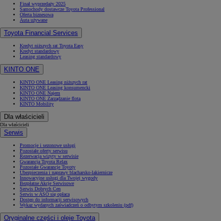
Finał wyprzedaży 2025
Samochody dostawcze Toyota Professional
Oferta biznesowa
Auta używane
Toyota Financial Services
Kredyt niższych rat Toyota Easy
Kredyt standardowy
Leasing standardowy
KINTO ONE
KINTO ONE Leasing niższych rat
KINTO ONE Leasing konsumencki
KINTO ONE Najem
KINTO ONE Zarządzanie flotą
KINTO Mobility
Dla właścicieli
Dla właścicieli
Serwis
Promocje i sezonowe usługi
Pozostałe oferty serwisu
Rezerwacja wizyty w serwisie
Gwarancja Toyota Relax
Pozostałe Gwarancje Toyoty
Ubezpieczenia i naprawy blacharsko-lakiernicze
Innowacyjne usługi dla Twojej wygody
Bezpłatne Akcje Serwisowe
Serwis Dobrych Cen
Serwis w ASO się opłaca
Dostęp do informacji serwisowych
Wykaz wydanych zaświadczeń o odbytym szkoleniu (pdf)
Oryginalne części i oleje Toyota