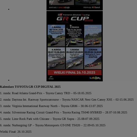
Kalendarz TOYOTA GR CUP DIGITAL 2025
1. runda: Road Atlanta Grand-Prix – Toyota Camry TRD – 05-18.05.2025
2. runda: Daytona Int. Raceway Sportscarcourse – Toyota NASCAR Next Gen Camry XSE – 02-15.06.2025
3. runda: Virginia International Raceway North – Toyota GR86 – 30.06-13.07.2025
4. runda: Silverstone Racing Circuit Grand-Prix – Toyota Racing TS040 HYBRID – 28.07-10.08.2025
5. runda: Lime Rock Park with Chicane – Toyota GR Supra – 25.08-07.09.2025
6. runda: Nurburgring GP – Toyota Motorsports GT-ONE TS020 – 22.09-05.10.2025
Wielki Finał: 26.10.2025