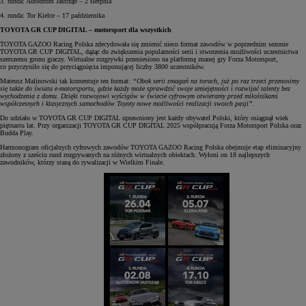
3. runda: Autodrom Jastrząb – 2 sierpnia
4. runda: Tor Kielce – 17 października
TOYOTA GR CUP DIGITAL – motorsport dla wszystkich
TOYOTA GAZOO Racing Polska zdecydowała się zmienić nieco format zawodów w poprzednim sezonie
TOYOTA GR CUP DIGITAL, dążąc do zwiększenia popularności serii i stworzenia możliwości uczestnictwa
szerszemu gronu graczy. Wirtualne rozgrywki przeniesiono na platformę znanej gry Forza Motorsport,
co przyczyniło się do przyciągnięcia imponującej liczby 3800 uczestników.
Mateusz Malinowski tak komentuje ten format:
“Obok serii zmagań na torach, już po raz trzeci przenosimy
się także do świata e-motorsportu, gdzie każdy może sprawdzić swoje umiejętności i rozwijać talenty bez
wychodzenia z domu. Dzięki rozwojowi wyścigów w świecie cyfrowym otwieramy przed miłośnikami
współczesnych i klasycznych samochodów Toyoty nowe możliwości realizacji swoich pasji”.
Do udziału w TOYOTA GR CUP DIGITAL uprawniony jest każdy obywatel Polski, który osiągnął wiek
piętnastu lat. Przy organizacji TOYOTA GR CUP DIGITAL 2025 współpracują Forza Motorsport Polska oraz
Budda Play.
Harmonogram oficjalnych cyfrowych zawodów TOYOTA GAZOO Racing Polska obejmuje etap eliminacyjny
złożony z sześciu rund rozgrywanych na różnych wirtualnych obiektach. Wyłoni on 18 najlepszych
zawodników, którzy staną do rywalizacji w Wielkim Finale.