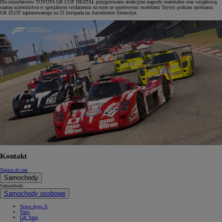
Dla triumfatorów TOYOTA GR CUP DIGITAL przygotowano atrakcyjne nagrody materialne oraz wyjątkową
szansę uczestnictwa w specjalnym wydarzeniu na torze ze sportowymi modelami Toyoty podczas spotkania
GR ZLOT zaplanowanego na 22 listopada na Autodromie Słomczyn.
Kontakt
Napisz do nas
Samochody
Samochody
Samochody osobowe
Nowe Aygo X
Yaris
GR Yaris