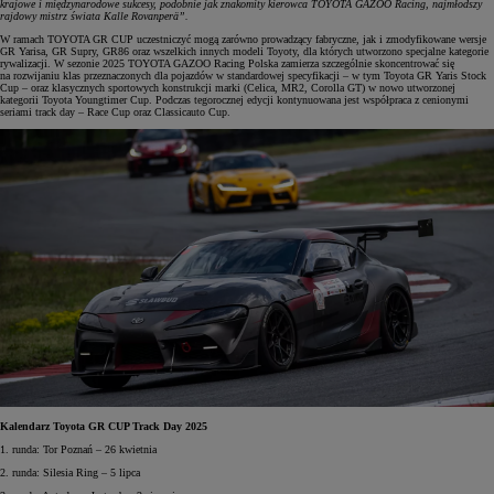
krajowe i międzynarodowe sukcesy, podobnie jak znakomity kierowca TOYOTA GAZOO Racing, najmłodszy
rajdowy mistrz świata Kalle Rovanperä”.
W ramach TOYOTA GR CUP uczestniczyć mogą zarówno prowadzący fabryczne, jak i zmodyfikowane wersje
GR Yarisa, GR Supry, GR86 oraz wszelkich innych modeli Toyoty, dla których utworzono specjalne kategorie
rywalizacji. W sezonie 2025 TOYOTA GAZOO Racing Polska zamierza szczególnie skoncentrować się
na rozwijaniu klas przeznaczonych dla pojazdów w standardowej specyfikacji – w tym Toyota GR Yaris Stock
Cup – oraz klasycznych sportowych konstrukcji marki (Celica, MR2, Corolla GT) w nowo utworzonej
kategorii Toyota Youngtimer Cup. Podczas tegorocznej edycji kontynuowana jest współpraca z cenionymi
seriami track day – Race Cup oraz Classicauto Cup.
Kalendarz Toyota GR CUP Track Day 2025
1. runda: Tor Poznań – 26 kwietnia
2. runda: Silesia Ring – 5 lipca