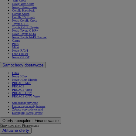
Yaris Cross
Nowy Yaris Cross
Nowy Urban Cruiser
Corolla Hatchback
Corolla Sedan
Corolla TS Kombi
Nowa Corolla Cross
Toyota C-HR
Toyota C-HR Plug-in
Nowa Toyota C-HR+
Nowa Toyota bZ4X
Nowa Toyota bZ4X Touring
Camry
Prius
Mirai
Nowy RAV4
Land Cruiser
Nowy GR GT
Samochody dostawcze
Hilux
Nowy Hilux
Nowy Hilux Electric
PROACE Max
PROACE
PROACE Verso
PROACE CITY
PROACE CITY Verso
Samochody używane
Umów się na jazdę testową
Zobacz wszystkie cenniki
Konfiguruj swoją Toyotę
Oferty specjalne i Finansowanie
Oferty specjalne i Finansowanie
Aktualne oferty