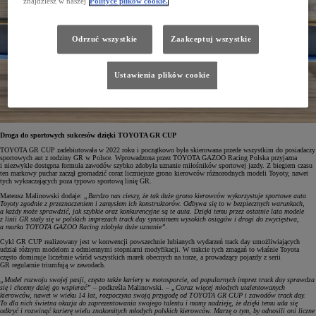
znajdziesz w naszej
Polityce plików cookie.
Odrzuć wszystkie
Zaakceptuj wszystkie
Ustawienia plików cookie
Droga do sportowych sukcesów dzięki TOYOTA GR CUP
TOYOTA GR CUP zadebiutowała w 2022 roku i początkowo była skierowana przede wszystkim do posiadaczy
sportowych aut z rodziny GR w Polsce. Wprowadzona przez TOYOTA GAZOO Racing Polska przyjazna
i niezwykle dostępna formuła zawodów szybko zdobyła uznanie miłośników sportowej jazdy. Z biegiem czasu
ten markowy puchar zaczął gromadzić coraz liczniejsze grono kierowców różnorodnych modeli Toyoty, nawet
tych wykraczających poza typowo sportową linię GR.
Mateusz Malinowski dodaje:
„Bardzo nas cieszy, że tak duże grono kierowców wykorzystuje sportowe auta
Toyoty zgodnie z przeznaczeniem i zamysłem ich konstruktorów. Odbywa się to w bezpiecznych warunkach,
a każdy może sprawdzić, jak szybkie oraz konkurencyjne są te auta. Dzięki temu przez ostatnie lata modele
z linii GR stały się w polskich imprezach track day synonimem wysokich osiągów i drogi do zwycięstwa,
a marka TOYOTA GAZOO Racing zdobyła duże uznanie”.
Cykl GR CUP realizowany jest w konwencji powszechnie lubianych wydarzeń track day umożliwiających
udział różnym modelom z odmiennymi stopniami modyfikacji. W trakcie tych zmagań to właśnie Toyota
często dominuje liczebnie wśród wszystkich marek obecnych na torze, a prowadzący pojazdy z serii
GR regularnie triumfują w zawodach.
„Model rozwoju swojej pasji, często także kariery w motosporcie, od popularnych imprez track day sprawdza
się i chcemy dalej go wspierać”
– podkreśla Malinowski. –
„Coraz więcej młodych utalentowanych
kierowców, nawet w wieku 14 lat, rozpoczyna swoją przygodę od TOYOTA GR CUP i zawodów track day.
To dla nich świetna okazja do zaprezentowania swojego talentu i mamy nadzieję, że dzięki temu uda się
odkryć i rozwinąć karierę wielu znakomitych młodych polskich kierowców. Marzę o tym, by odnosili oni liczne