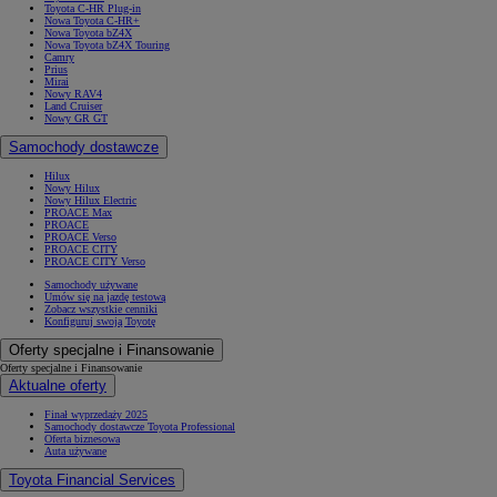
Toyota C-HR Plug-in
Nowa Toyota C-HR+
Nowa Toyota bZ4X
Nowa Toyota bZ4X Touring
Camry
Prius
Mirai
Nowy RAV4
Land Cruiser
Nowy GR GT
Samochody dostawcze
Hilux
Nowy Hilux
Nowy Hilux Electric
PROACE Max
PROACE
PROACE Verso
PROACE CITY
PROACE CITY Verso
Samochody używane
Umów się na jazdę testową
Zobacz wszystkie cenniki
Konfiguruj swoją Toyotę
Oferty specjalne i Finansowanie
Oferty specjalne i Finansowanie
Aktualne oferty
Finał wyprzedaży 2025
Samochody dostawcze Toyota Professional
Oferta biznesowa
Auta używane
Toyota Financial Services