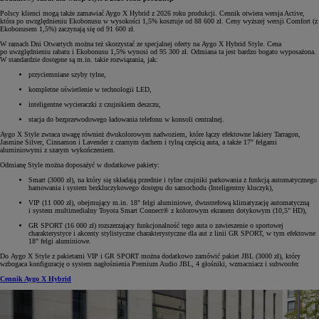
Polscy klienci mogą także zamawiać Aygo X Hybrid z 2026 roku produkcji. Cennik otwiera wersja Active,
która po uwzględnieniu Ekobonusu w wysokości 1,5% kosztuje od 88 600 zł. Ceny wyższej wersji Comfort (z
Ekobonusem 1,5%) zaczynają się od 91 600 zł.
W ramach Dni Otwartych można też skorzystać ze specjalnej oferty na Aygo X Hybrid Style. Cena
po uwzględnieniu rabatu i Ekobonusu 1,5% wynosi od 95 300 zł. Odmiana ta jest bardzo bogato wyposażona.
W standardzie dostępne są m.in. takie rozwiązania, jak:
przyciemniane szyby tylne,
kompletne oświetlenie w technologii LED,
inteligentne wycieraczki z czujnikiem deszczu,
stacja do bezprzewodowego ładowania telefonu w konsoli centralnej.
Aygo X Style zwraca uwagę również dwukolorowym nadwoziem, które łączy efektowne lakiery Tarragon,
Jasmine Silver, Cinnamon i Lavender z czarnym dachem i tylną częścią auta, a także 17" felgami
aluminiowymi z szarym wykończeniem.
Odmianę Style można doposażyć w dodatkowe pakiety:
Smart (3000 zł), na który się składają przednie i tylne czujniki parkowania z funkcją automatycznego
hamowania i system bezkluczykowego dostępu do samochodu (Inteligentny kluczyk),
VIP (11 000 zł), obejmujący m.in. 18" felgi aluminiowe, dwustrefową klimatyzację automatyczną
i system multimedialny Toyota Smart Connect® z kolorowym ekranem dotykowym (10,5" HD),
GR SPORT (16 000 zł) rozszerzający funkcjonalność tego auta o zawieszenie o sportowej
charakterystyce i akcenty stylistyczne charakterystyczne dla aut z linii GR SPORT, w tym efektowne
18" felgi aluminiowe.
Do Aygo X Style z pakietami VIP i GR SPORT można dodatkowo zamówić pakiet JBL (3000 zł), który
wzbogaca konfigurację o system nagłośnienia Premium Audio JBL, 4 głośniki, wzmacniacz i subwoofer.
Cennik Aygo X Hybrid