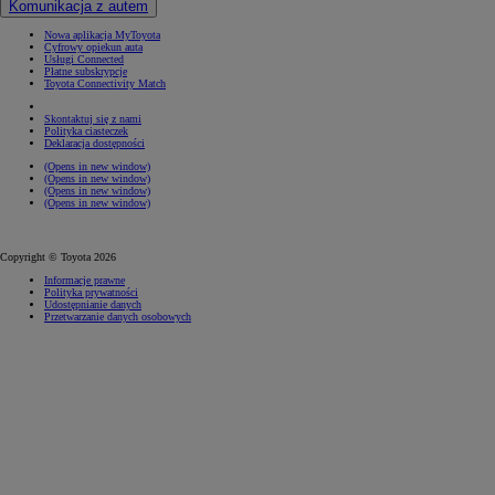
Komunikacja z autem
Nowa aplikacja MyToyota
Cyfrowy opiekun auta
Usługi Connected
Płatne subskrypcje
Toyota Connectivity Match
Skontaktuj się z nami
Polityka ciasteczek
Deklaracja dostępności
(Opens in new window)
(Opens in new window)
(Opens in new window)
(Opens in new window)
Copyright © Toyota 2026
Informacje prawne
Polityka prywatności
Udostępnianie danych
Przetwarzanie danych osobowych