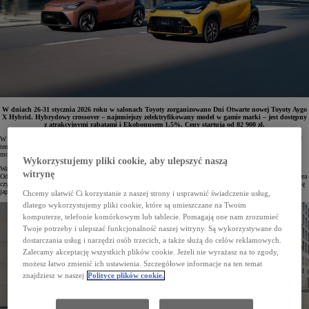
W dniach 26-31 stycznia 2026 roku w salonach Toyoty zorganizowano Dni Otwarte nowej Toyoty Aygo
X Hybrid. Hybrydowy crossover – najmniejszy zelektryfikowany model w gamie marki – jest dostępny
z atrakcyjnymi rabatami i Ekobonusem 1,5%. Ceny startują od 82 900 zł.
W Polsce debiutuje nowa Toyota Aygo X Hybrid. Klienci po raz pierwszy będą mogli obejrzeć i przetestować
ten pojazd w trakcie Dni Otwartych, które odbędą się w dniach 26-31 stycznia. W ramach atrakcyjnej oferty
można będzie zamówić bogato wyposażone egzemplarze z 2026 roku produkcji z dodatkowym rabatem.
Wykorzystujemy pliki cookie, aby ulepszyć naszą
Warto tu wspomnieć, że nowe hybrydowe Aygo X odniosło spektakularny sukces w przedsprzedaży w Polsce.
witrynę
Od listopada klienci zamówili już 760 aut, a to wszystko bez możliwości wcześniejszego obejrzenia crossovera
czy odbycia jazdy testowej samochodem z nowym napędem. Dowodzi to, jak ogromnym zaufaniem cieszy się
japońska marka w naszym kraju.
Chcemy ułatwić Ci korzystanie z naszej strony i usprawnić świadczenie usług,
dlatego wykorzystujemy pliki cookie, które są umieszczane na Twoim
komputerze, telefonie komórkowym lub tablecie. Pomagają one nam zrozumieć
Twoje potrzeby i ulepszać funkcjonalność naszej witryny. Są wykorzystywane do
dostarczania usług i narzędzi osób trzecich, a także służą do celów reklamowych.
Zalecamy akceptację wszystkich plików cookie. Jeżeli nie wyrażasz na to zgody,
możesz łatwo zmienić ich ustawienia. Szczegółowe informacje na ten temat
znajdziesz w naszej
Polityce plików cookie.