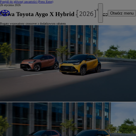
Przejdź do głównej zawartości
(Press Enter)
26 stycznia 2026
Nowa Toyota Aygo X Hybrid – Dni Otwarte
Otwórz menu
Bogato wyposażony crossover z dodatkowym rabatem