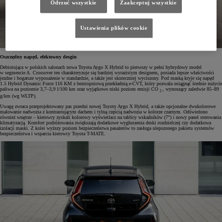
Odrzuć wszystkie
Zaakceptuj wszystkie
Ustawienia plików cookie
Oszczędny napęd, efektowny desgin
Debiutująca w polskich salonach nowa Toyota Aygo X Hybrid to pierwszy w pełni hybrydowy model
w segmencie A. Crossover ten charakteryzuje się bardziej wyrazistym designem, posiada lepsze właściwości
jezdne i bogatsze wyposażenie w standardzie, a także jest skuteczniej wyciszony. Pod maską kryje się napęd
1.5 Hybrid Dynamic Force 116 KM z bezstopniową przekładnią e-CVT, który pozwala osiągnąć średnie zużycie
paliwa na poziomie 3,7–3,9 l/100 km oraz wyjątkowo niski poziom emisji CO
, wynoszący zaledwie 85–89
2
g/km (wg WLTP).
Uwagę zwraca przeprojektowany pas przedni nowej Toyoty Aygo X Hybrid, a także opcjonalne dwukolorowe
malowanie nadwozia z kontrastującym dachem i tylną częścią nadwozia w kolorze czarnym. Odświeżono
również wnętrze – kierowcy zyskali kolorowy wyświetlacz na tablicy wskaźników (7") i nowy panel sterowania
klimatyzacją. Komfort podróżowania zwiększają dodatkowe wygłuszenia deski rozdzielczej czy dodatkowa
izolacji maski. Z kolei wyższy poziom bezpieczeństwa pasażerów to zasługa ulepszonego pakietu systemów
bezpieczeństwa i wsparcia kierowcy Toyota T-MATE.