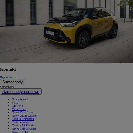
Kontakt
Napisz do nas
Samochody
Samochody
Samochody osobowe
Nowe Aygo X
Yaris
GR Yaris
Yaris Cross
Nowy Yaris Cross
Nowy Urban Cruiser
Corolla Hatchback
Corolla Sedan
Corolla TS Kombi
Nowa Corolla Cross
Toyota C-HR