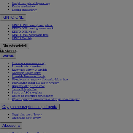
Kredyt niższych rat Toyota Easy
Kredyt standardowy
Leasing standardowy
KINTO ONE
KINTO ONE Leasing niższych rat
KINTO ONE Leasing konsumencki
KINTO ONE Najem
KINTO ONE Zarządzanie flotą
KINTO Mobility
Dla właścicieli
Dla właścicieli
Serwis
Promocje i sezonowe usługi
Pozostałe oferty serwisu
Rezerwacja wizyty w serwisie
Gwarancja Toyota Relax
Pozostałe Gwarancje Toyoty
Ubezpieczenia i naprawy blacharsko-lakiernicze
Innowacyjne usługi dla Twojej wygody
Bezpłatne Akcje Serwisowe
Serwis Dobrych Cen
Serwis w ASO się opłaca
Dostęp do informacji serwisowych
Wykaz wydanych zaświadczeń o odbytym szkoleniu (pdf)
Oryginalne części i oleje Toyota
Oryginalne części Toyoty
Oryginalne oleje Toyoty
Akcesoria