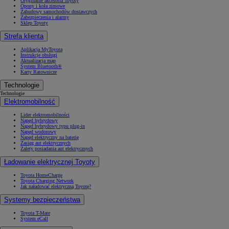
Oryginalne akcesoria Toyoty
Opony i koła zimowe
Zabudowy samochodów dostawczych
Zabezpieczenia i alarmy
Sklep Toyoty
Strefa klienta
Aplikacja MyToyota
Instrukcje obsługi
Aktualizacja map
System Bluetooth®
Karty Ratownicze
Technologie
Technologie
Elektromobilność
Lider elektromobilności
Napęd hybrydowy
Napęd hybrydowy typu plug-in
Napęd wodorowy
Napęd elektryczny na baterię
Zasięg aut elektrycznych
Zalety posiadania aut elektrycznych
Ładowanie elektrycznej Toyoty
Toyota HomeCharge
Toyota Charging Network
Jak naładować elektryczną Toyotę?
Systemy bezpieczeństwa
Toyota T-Mate
System eCall