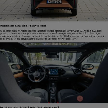
Ostatnie auta z 2025 roku w niższych cenach
W salonach marki w Polsce dostępne są jeszcze ostatnie egzemplarze Toyoty Aygo X Hybrid z 2025 roku
produkcji. Co warto zaznaczyć – czas oczekiwania na zamówione pojazdy jest bardzo krótki. Auta objęto
specjalnymi rabatami. Crossover w wersji Active kosztuje od 82 900 zł, a ceny wersji Comfort zaczynają się
od 85 900 zł. W obu przypadkach uwzględniono Ekobonus w wysokości 1,5%.
Dodatkowy rabat dla wersji Style z 2026 roku produkcji