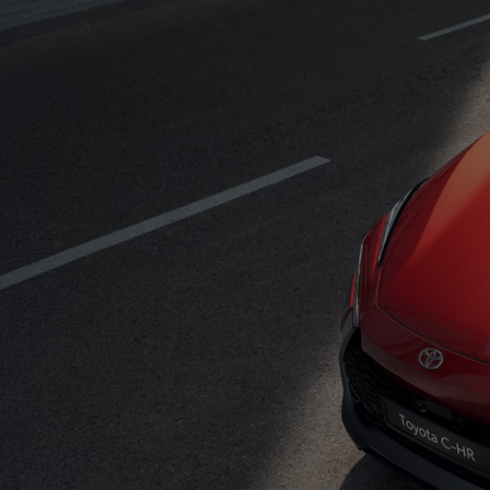
Od
105 300 zł
Corolla Hatchback
HYBRID