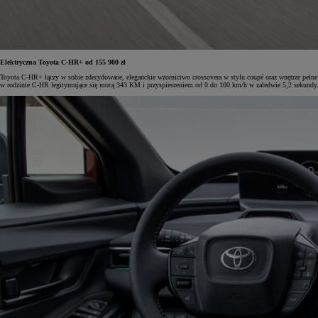
Elektryczna Toyota C-HR+ od 155 900 zł
Toyota C-HR+ łączy w sobie zdecydowane, eleganckie wzornictwo crossovera w stylu coupé oraz wnętrze pełne
w rodzinie C-HR legitymujące się mocą 343 KM i przyspieszeniem od 0 do 100 km/h w zaledwie 5,2 sekundy