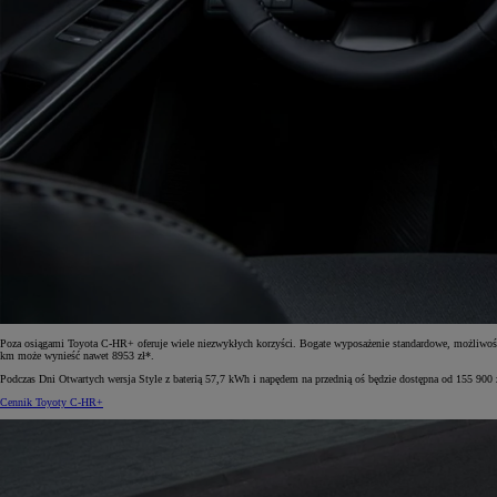
Poza osiągami Toyota C-HR+ oferuje wiele niezwykłych korzyści. Bogate wyposażenie standardowe, możliwość k
km może wynieść nawet 8953 zł*.
Podczas Dni Otwartych wersja Style z baterią 57,7 kWh i napędem na przednią oś będzie dostępna od 155 900 
Cennik Toyoty C-HR+