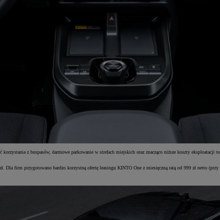
orzystania z buspasów, darmowe parkowanie w strefach miejskich oraz znacząco niższe koszty eksploatacji to
zł. Dla firm przygotowano bardzo korzystną ofertę leasingu KINTO One z miesięczną ratą od 999 zł netto (prz