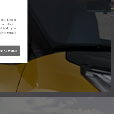
okie, które są
potrzeby i
także służą do
łatwo zmienić
uj wszystkie