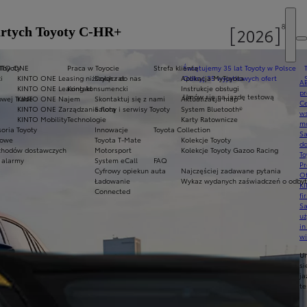
wartych Toyoty C-HR+
 Toyoty
NTO ONE
Praca w Toyocie
Strefa klienta
Świętujemy 35 lat Toyoty w Polsce
i
KINTO ONE Leasing niższych rat
Dołącz do nas
Aplikacja MyToyota
Odkryj 35 wyjątkowych ofert
Ak
KINTO ONE Leasing konsumencki
Kontakt
Instrukcje obsługi
pr
Umów się na jazdę testową
owej Trade
KINTO ONE Najem
Skontaktuj się z nami
Aktualizacja map
Ce
KINTO ONE Zarządzanie flotą
Salony i serwisy Toyoty
System Bluetooth®
ws
KINTO Mobility
Technologie
Karty Ratownicze
mo
oria Toyoty
Innowacje
Toyota Collection
S
mowe
Toyota T-Mate
Kolekcje Toyoty
do
hodów dostawczych
Motorsport
Kolekcje Toyoty Gazoo Racing
To
 alarmy
System eCall
FAQ
Pr
Cyfrowy opiekun auta
Najczęściej zadawane pytania
Of
Ładowanie
Wykaz wydanych zaświadczeń o odbyty
KI
Connected
fi
S
u
in
w
U
si
ja
te