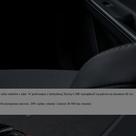
 tylko niektóre z zalet. W porównaniu z hybrydową Toyotą C-HR oszczędność na paliwie na dystansie 60 tys.
y 36-miesięcznej umowie, 20% wpłaty własnej i limicie 30 000 km rocznie).