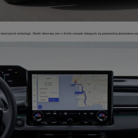
 intuicyjnych technologii. Model oferowany jest w dwóch wersjach różniących się pojemnością akumulatora or
.