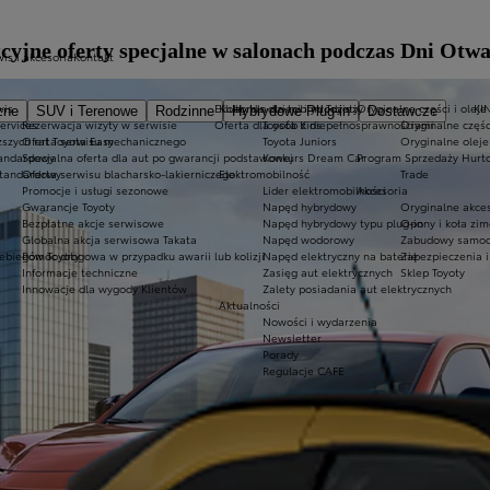
akcyjne oferty specjalne w salonach podczas Dni Ot
is i akcesoria
Kontakt
wis
Ekobonus dla hybryd Toyoty
Kluby dla dzieci i młodzieży
Oryginalne części i oleje
KI
zne
SUV i Terenowe
Rodzinne
Hybrydowe Plug-in
Dostawcze
Services
Rezerwacja wizyty w serwisie
Oferta dla osób z niepełnosprawnościami
Toyota Kids
Oryginalne częśc
ższych rat Toyota Easy
Oferta serwisu mechanicznego
Toyota Juniors
Oryginalne oleje
tandardowy
Specjalna oferta dla aut po gwarancji podstawowej
Konkurs Dream Car
Program Sprzedaży Hurt
standardowy
Oferta serwisu blacharsko-lakierniczego
Elektromobilność
Trade
Promocje i usługi sezonowe
Lider elektromobilności
Akcesoria
Gwarancje Toyoty
Napęd hybrydowy
Oryginalne akces
Bezpłatne akcje serwisowe
Napęd hybrydowy typu plug-in
Opony i koła zi
Globalna akcja serwisowa Takata
Napęd wodorowy
Zabudowy samoc
ebiegów Toyoty
Pomoc drogowa w przypadku awarii lub kolizji
Napęd elektryczny na baterię
Zabezpieczenia i
Informacje techniczne
Zasięg aut elektrycznych
Sklep Toyoty
Innowacje dla wygody Klientów
Zalety posiadania aut elektrycznych
Aktualności
Nowości i wydarzenia
Newsletter
Porady
Regulacje CAFE