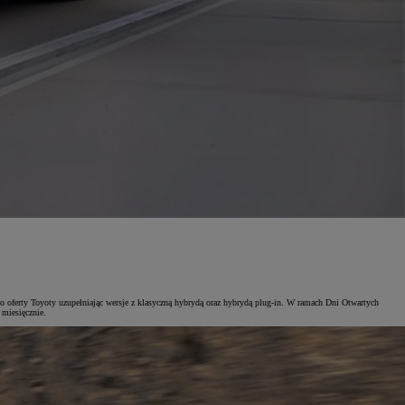
 oferty Toyoty uzupełniając wersje z klasyczną hybrydą oraz hybrydą plug-in. W ramach Dni Otwartych
 miesięcznie.