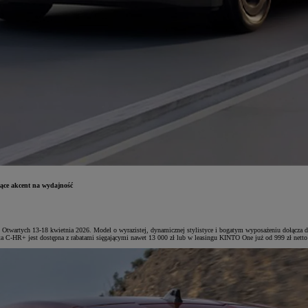
jące akcent na wydajność
twartych 13-18 kwietnia 2026. Model o wyrazistej, dynamicznej stylistyce i bogatym wyposażeniu dołącza do
ta C-HR+ jest dostępna z rabatami sięgającymi nawet 13 000 zł lub w leasingu KINTO One już od 999 zł netto