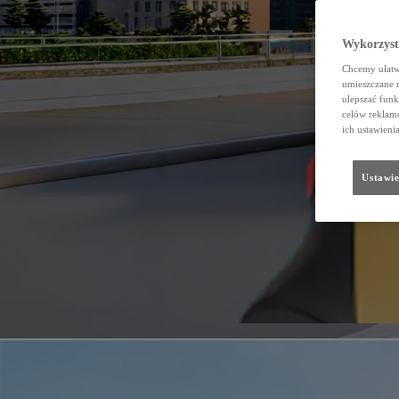
Wykorzystu
Chcemy ułatwi
umieszczane 
ulepszać funk
celów reklamo
ich ustawieni
Ustawie