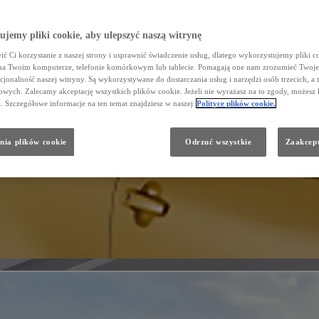
jemy pliki cookie, aby ulepszyć naszą witrynę
ć Ci korzystanie z naszej strony i usprawnić świadczenie usług, dlatego wykorzystujemy pliki co
na Twoim komputerze, telefonie komórkowym lub tablecie. Pomagają one nam zrozumieć Twoje 
cjonalność naszej witryny. Są wykorzystywane do dostarczania usług i narzędzi osób trzecich, a 
wych. Zalecamy akceptację wszystkich plików cookie. Jeżeli nie wyrażasz na to zgody, możesz 
a. Szczegółowe informacje na ten temat znajdziesz w naszej
Polityce plików cookie.
nia plików cookie
Odrzuć wszystkie
Zaakcept