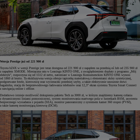
Wersja Prestige już od 221 900 zł
Toyota bZ4X w wersji Prestige jest teraz dostępna od 221 900 zł z napędem na przednią oś lub od 235 900 zł
z napędem XMODE. Miesięczna rata w Leasingu KINTO ONE, z uwzględnieniem dopłaty z programu „Mój
elektryk”, rozpoczyna się od 1512 zł netto, natomiast w Leasingu Konsumenckim KINTO ONE wynosi
od 1860 zł brutto. Ta ekskluzywna wersja oferuje tapicerkę materiałową z elementami skóry syntetycznej,
podgrzewane fotele, kierownicę oraz wycieraczki przedniej szyby, a także elektrycznie unoszone drzwi
bagażnika, stację do bezprzewodowego ładowania telefonów oraz 12,3" ekran systemu Toyota Smart Connect
z nawigacją online i offline.
Dodatkowo istnieje możliwość dokupienia pakietu Tech za 3000 zł, w którym znajdziemy kamerę cofania
z dynamicznymi liniami pomocniczymi, system monitorowania martwego pola w lusterkach BSM, asystenta
bezpiecznego wysiadania z pojazdu (SEA), monitor panoramiczny z systemem kamer 360 stopni (PVM),
a także kamerę monitorującą kierowcę (DCM).