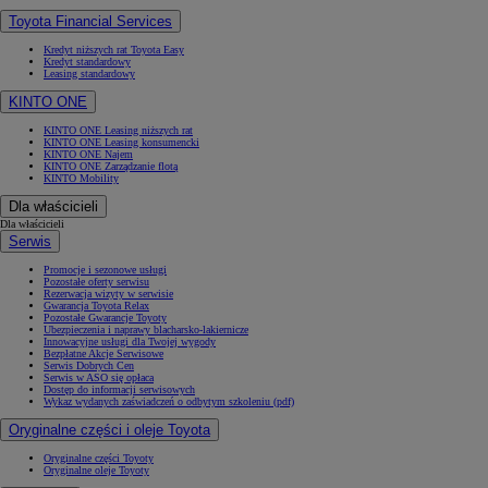
Toyota Financial Services
Kredyt niższych rat Toyota Easy
Kredyt standardowy
Leasing standardowy
KINTO ONE
KINTO ONE Leasing niższych rat
KINTO ONE Leasing konsumencki
KINTO ONE Najem
KINTO ONE Zarządzanie flotą
KINTO Mobility
Dla właścicieli
Dla właścicieli
Serwis
Promocje i sezonowe usługi
Pozostałe oferty serwisu
Rezerwacja wizyty w serwisie
Gwarancja Toyota Relax
Pozostałe Gwarancje Toyoty
Ubezpieczenia i naprawy blacharsko-lakiernicze
Innowacyjne usługi dla Twojej wygody
Bezpłatne Akcje Serwisowe
Serwis Dobrych Cen
Serwis w ASO się opłaca
Dostęp do informacji serwisowych
Wykaz wydanych zaświadczeń o odbytym szkoleniu (pdf)
Oryginalne części i oleje Toyota
Oryginalne części Toyoty
Oryginalne oleje Toyoty