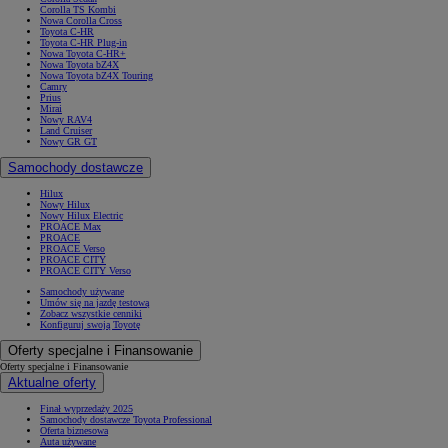
Corolla TS Kombi
Nowa Corolla Cross
Toyota C-HR
Toyota C-HR Plug-in
Nowa Toyota C-HR+
Nowa Toyota bZ4X
Nowa Toyota bZ4X Touring
Camry
Prius
Mirai
Nowy RAV4
Land Cruiser
Nowy GR GT
Samochody dostawcze
Hilux
Nowy Hilux
Nowy Hilux Electric
PROACE Max
PROACE
PROACE Verso
PROACE CITY
PROACE CITY Verso
Samochody używane
Umów się na jazdę testową
Zobacz wszystkie cenniki
Konfiguruj swoją Toyotę
Oferty specjalne i Finansowanie
Oferty specjalne i Finansowanie
Aktualne oferty
Finał wyprzedaży 2025
Samochody dostawcze Toyota Professional
Oferta biznesowa
Auta używane