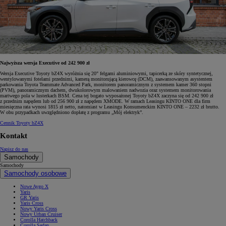
Najwyższa wersja Executive od 242 900 zł
Wersja Executive Toyoty bZ4X wyróżnia się 20" felgami aluminiowymi, tapicerką ze skóry syntetycznej,
wentylowanymi fotelami przednimi, kamerą monitorującą kierowcę (DCM), zaawansowanym asystentem
parkowania Toyota Teammate Advanced Park, monitorem panoramicznym z systemem kamer 360 stopni
(PVM), panoramicznym dachem, dwukolorowym malowaniem nadwozia oraz systemem monitorowania
martwego pola w lusterkach BSM. Cena tej bogato wyposażonej Toyoty bZ4X zaczyna się od 242 900 zł
z przednim napędem lub od 256 900 zł z napędem XMODE. W ramach Leasingu KINTO ONE dla firm
miesięczna rata wynosi 1815 zł netto, natomiast w Leasingu Konsumenckim KINTO ONE – 2232 zł brutto.
W obu przypadkach uwzględniono dopłatę z programu „Mój elektryk”.
Cennik Toyoty bZ4X
Kontakt
Napisz do nas
Samochody
Samochody
Samochody osobowe
Nowe Aygo X
Yaris
GR Yaris
Yaris Cross
Nowy Yaris Cross
Nowy Urban Cruiser
Corolla Hatchback
Corolla Sedan