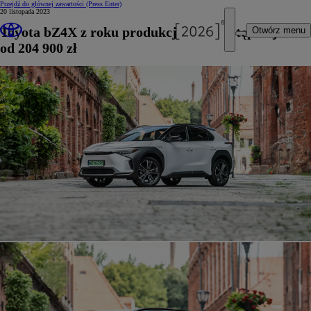
Przejdź do głównej zawartości
(Press Enter)
20 listopada 2023
Toyota bZ4X z roku produkcji 2023 dostępna już
Otwórz menu
od 204 900 zł