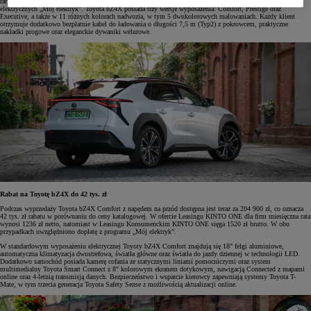
raty zarówno dla firm, jak i klientów indywidualnych, oraz skorzystania z programu dopłat do aut
elektrycznych „Mój elektryk”. Toyota bZ4X posiada trzy wersje wyposażenia: Comfort, Prestige oraz
Executive, a także w 11 różnych kolorach nadwozia, w tym 5 dwukolorowych malowaniach. Każdy klient
otrzymuje dodatkowo bezpłatnie kabel do ładowania o długości 7,5 m (Typ2) z pokrowcem, praktyczne
nakładki progowe oraz eleganckie dywaniki welurowe.
Rabat na Toyotę bZ4X do 42 tys. zł
Podczas wyprzedaży Toyota bZ4X Comfort z napędem na przód dostępna jest teraz za 204 900 zł, co oznacza
42 tys. zł rabatu w porównaniu do ceny katalogowej. W ofercie Leasingu KINTO ONE dla firm miesięczna rata
wynosi 1236 zł netto, natomiast w Leasingu Konsumenckim KINTO ONE sięga 1520 zł brutto. W obu
przypadkach uwzględniono dopłatę z programu „Mój elektryk”.
W standardowym wyposażeniu elektrycznej Toyoty bZ4X Comfort znajdują się 18" felgi aluminiowe,
automatyczna klimatyzacja dwustrefowa, światła główne oraz światła do jazdy dziennej w technologii LED.
Dodatkowo samochód posiada kamerę cofania ze statycznymi liniami pomocniczymi oraz system
multimedialny Toyota Smart Connect z 8" kolorowym ekranem dotykowym, nawigacją Connected z mapami
online oraz 4-letnią transmisją danych. Bezpieczeństwo i wsparcie kierowcy zapewniają systemy Toyota T-
Mate, w tym trzecia generacja Toyota Safety Sense z możliwością aktualizacji online.