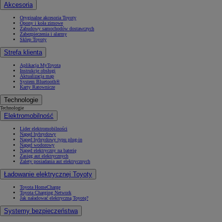
Akcesoria
Oryginalne akcesoria Toyoty
Opony i koła zimowe
Zabudowy samochodów dostawczych
Zabezpieczenia i alarmy
Sklep Toyoty
Strefa klienta
Aplikacja MyToyota
Instrukcje obsługi
Aktualizacja map
System Bluetooth®
Karty Ratownicze
Technologie
Technologie
Elektromobilność
Lider elektromobilności
Napęd hybrydowy
Napęd hybrydowy typu plug-in
Napęd wodorowy
Napęd elektryczny na baterię
Zasięg aut elektrycznych
Zalety posiadania aut elektrycznych
Ładowanie elektrycznej Toyoty
Toyota HomeCharge
Toyota Charging Network
Jak naładować elektryczną Toyotę?
Systemy bezpieczeństwa