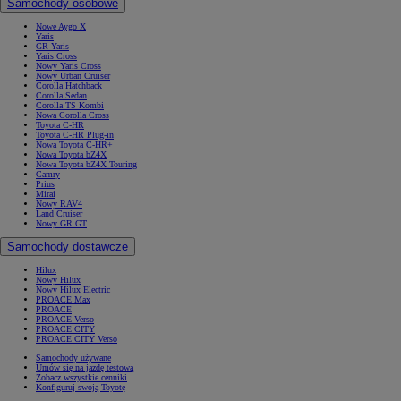
Samochody osobowe
Nowe Aygo X
Yaris
GR Yaris
Yaris Cross
Nowy Yaris Cross
Nowy Urban Cruiser
Corolla Hatchback
Corolla Sedan
Corolla TS Kombi
Nowa Corolla Cross
Toyota C-HR
Toyota C-HR Plug-in
Nowa Toyota C-HR+
Nowa Toyota bZ4X
Nowa Toyota bZ4X Touring
Camry
Prius
Mirai
Nowy RAV4
Land Cruiser
Nowy GR GT
Samochody dostawcze
Hilux
Nowy Hilux
Nowy Hilux Electric
PROACE Max
PROACE
PROACE Verso
PROACE CITY
PROACE CITY Verso
Samochody używane
Umów się na jazdę testową
Zobacz wszystkie cenniki
Konfiguruj swoją Toyotę