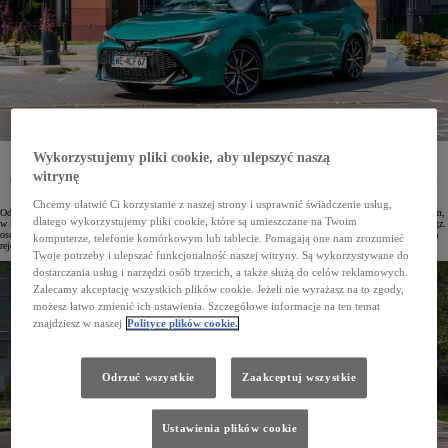
Wykorzystujemy pliki cookie, aby ulepszyć naszą
W 2024 roku w Polsce zarejestrowano 111 165 egz. osobowych i dostawczych aut Toyoty. Japońska
marka dominuje na polskim rynku już piąty rok. Od czterech lat najpopularniejszym modelem
witrynę
w Polsce jest Corolla. W Top10 najczęściej rejestrowanych samochodów osobowych w naszym kraju
znalazło się aż 5 Toyot.
Chcemy ułatwić Ci korzystanie z naszej strony i usprawnić świadczenie usług,
Od 5 lat Toyota jest najchętniej wybieraną marką motoryzacyjną na polskim rynku. Ubiegły rok był kolejnym,
dlatego wykorzystujemy pliki cookie, które są umieszczane na Twoim
w którym japoński koncern pobił własne rekordy. W ciągu 12 miesięcy 2024 roku zarejestrowano 111 165 egz.
osobowych i dostawczych Toyot, co jest najlepszym wynikiem, odkąd marka ta jest obecna w Polsce. Liczba
komputerze, telefonie komórkowym lub tablecie. Pomagają one nam zrozumieć
rejestracji rok do roku wzrosła o 13%, a udział w rynku wyniósł 18,2%.
Twoje potrzeby i ulepszać funkcjonalność naszej witryny. Są wykorzystywane do
dostarczania usług i narzędzi osób trzecich, a także służą do celów reklamowych.
Zalecamy akceptację wszystkich plików cookie. Jeżeli nie wyrażasz na to zgody,
możesz łatwo zmienić ich ustawienia. Szczegółowe informacje na ten temat
znajdziesz w naszej
Polityce plików cookie.
Odrzuć wszystkie
Zaakceptuj wszystkie
Ustawienia plików cookie