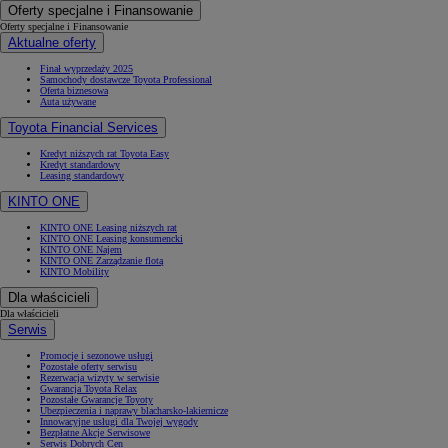
Oferty specjalne i Finansowanie
Oferty specjalne i Finansowanie
Aktualne oferty
Finał wyprzedaży 2025
Samochody dostawcze Toyota Professional
Oferta biznesowa
Auta używane
Toyota Financial Services
Kredyt niższych rat Toyota Easy
Kredyt standardowy
Leasing standardowy
KINTO ONE
KINTO ONE Leasing niższych rat
KINTO ONE Leasing konsumencki
KINTO ONE Najem
KINTO ONE Zarządzanie flotą
KINTO Mobility
Dla właścicieli
Dla właścicieli
Serwis
Promocje i sezonowe usługi
Pozostałe oferty serwisu
Rezerwacja wizyty w serwisie
Gwarancja Toyota Relax
Pozostałe Gwarancje Toyoty
Ubezpieczenia i naprawy blacharsko-lakiernicze
Innowacyjne usługi dla Twojej wygody
Bezpłatne Akcje Serwisowe
Serwis Dobrych Cen