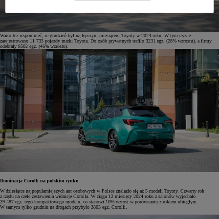
Warto też wspomnieć, że grudzień był najlepszym miesiącem Toyoty w 2024 roku. W tym czasie
zarejestrowano 11 733 pojazdy marki Toyota. Do osób prywatnych trafiło 3231 egz. (28% wzrostu), a firmy
odebrały 8502 egz. (46% wzrostu).
Dominacja Corolli na polskim rynku
W dziesiątce najpopularniejszych aut osobowych w Polsce znalazło się aż 5 modeli Toyoty. Czwarty rok
z rzędu na czele zestawienia widnieje Corolla. W ciągu 12 miesięcy 2024 roku z salonów wyjechało
29 487 egz. tego kompaktowego modelu, co stanowi 10% wzrost w porównaniu z rokiem ubiegłym.
W samym tylko grudniu na drogach przybyło 3803 egz. Corolli.