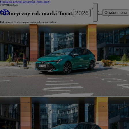
Przejdź do głównej zawartości
(Press Enter)
9 stycznia 2025
Historyczny rok marki Toyota na polskim rynku
Otwórz menu
Rekordowa liczba zarejestrowanych samochodów