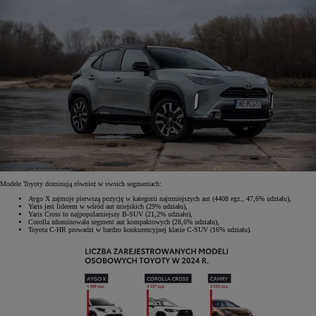
Modele Toyoty dominują również w swoich segmentach:
Aygo X zajmuje pierwszą pozycję w kategorii najmniejszych aut (4408 egz., 47,6% udziału),
Yaris jest liderem w wśród aut miejskich (29% udziału),
Yaris Cross to najpopularniejszy B-SUV (21,2% udziału),
Corolla zdominowała segment aut kompaktowych (28,6% udziału),
Toyota C-HR prowadzi w bardzo konkurencyjnej klasie C-SUV (16% udziału).