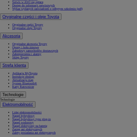
Serwis w ASO się opłaca
Dostęp do informacji serwisowych
Wykaz wydanych zaświadczeń o odbytym szkoleniu (pdf)
Oryginalne części i oleje Toyota
Oryginalne części Toyoty
Oryginalne oleje Toyoty
Akcesoria
Oryginalne akcesoria Toyoty
Opony i koła zimowe
Zabudowy samochodów dostawczych
Zabezpieczenia i alarmy
Sklep Toyoty
Strefa klienta
Aplikacja MyToyota
Instrukcje obsługi
Aktualizacja map
System Bluetooth®
Karty Ratownicze
Technologie
Technologie
Elektromobilność
Lider elektromobilności
Napęd hybrydowy
Napęd hybrydowy typu plug-in
Napęd wodorowy
Napęd elektryczny na baterię
Zasięg aut elektrycznych
Zalety posiadania aut elektrycznych