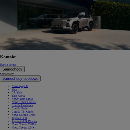
Kontakt
Napisz do nas
Samochody
Samochody
Samochody osobowe
Nowe Aygo X
Yaris
GR Yaris
Yaris Cross
Nowy Yaris Cross
Nowy Urban Cruiser
Corolla Hatchback
Corolla Sedan
Corolla TS Kombi
Nowa Corolla Cross
Toyota C-HR
Toyota C-HR Plug-in
Nowa Toyota C-HR+
Nowa Toyota bZ4X