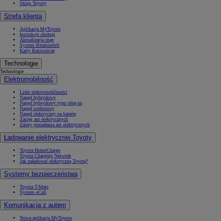
Sklep Toyoty
Strefa klienta
Aplikacja MyToyota
Instrukcje obsługi
Aktualizacja map
System Bluetooth®
Karty Ratownicze
Technologie
Technologie
Elektromobilność
Lider elektromobilności
Napęd hybrydowy
Napęd hybrydowy typu plug-in
Napęd wodorowy
Napęd elektryczny na baterię
Zasięg aut elektrycznych
Zalety posiadania aut elektrycznych
Ładowanie elektrycznej Toyoty
Toyota HomeCharge
Toyota Charging Network
Jak naładować elektryczną Toyotę?
Systemy bezpieczeństwa
Toyota T-Mate
System eCall
Komunikacja z autem
Nowa aplikacja MyToyota