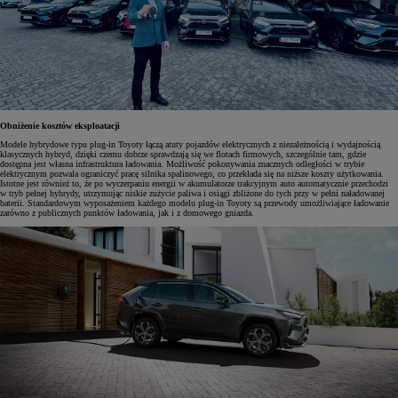
Obniżenie kosztów eksploatacji
Modele hybrydowe typu plug-in Toyoty łączą atuty pojazdów elektrycznych z niezależnością i wydajnością
klasycznych hybryd, dzięki czemu dobrze sprawdzają się we flotach firmowych, szczególnie tam, gdzie
dostępna jest własna infrastruktura ładowania. Możliwość pokonywania znacznych odległości w trybie
elektrycznym pozwala ograniczyć pracę silnika spalinowego, co przekłada się na niższe koszty użytkowania.
Istotne jest również to, że po wyczerpaniu energii w akumulatorze trakcyjnym auto automatycznie przechodzi
w tryb pełnej hybrydy, utrzymując niskie zużycie paliwa i osiągi zbliżone do tych przy w pełni naładowanej
baterii. Standardowym wyposażeniem każdego modelu plug-in Toyoty są przewody umożliwiające ładowanie
zarówno z publicznych punktów ładowania, jak i z domowego gniazda.