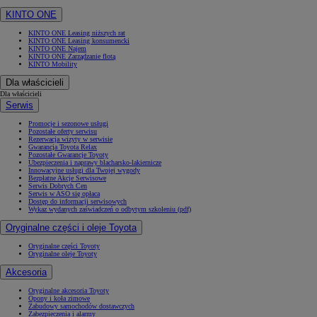
KINTO ONE
KINTO ONE Leasing niższych rat
KINTO ONE Leasing konsumencki
KINTO ONE Najem
KINTO ONE Zarządzanie flotą
KINTO Mobility
Dla właścicieli
Dla właścicieli
Serwis
Promocje i sezonowe usługi
Pozostałe oferty serwisu
Rezerwacja wizyty w serwisie
Gwarancja Toyota Relax
Pozostałe Gwarancje Toyoty
Ubezpieczenia i naprawy blacharsko-lakiernicze
Innowacyjne usługi dla Twojej wygody
Bezpłatne Akcje Serwisowe
Serwis Dobrych Cen
Serwis w ASO się opłaca
Dostęp do informacji serwisowych
Wykaz wydanych zaświadczeń o odbytym szkoleniu (pdf)
Oryginalne części i oleje Toyota
Oryginalne części Toyoty
Oryginalne oleje Toyoty
Akcesoria
Oryginalne akcesoria Toyoty
Opony i koła zimowe
Zabudowy samochodów dostawczych
Zabezpieczenia i alarmy