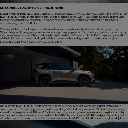
Linetel Media z nową Toyotą RAV4 Plug-in Hybrid
Linetel Media znajdzie się w gronie pierwszych przedsiębiorstw w Polsce, które będą korzystać z nowej Toyoty
RAV4 Plug-in Hybrid. Firma złożyła zamówienie w salonie Toyota Auto Park Lublin na cztery egzemplarze
modelu wyposażonego w najnowszą generację wydajnego napędu, korzystając przy tym z finansowania
w ramach programu KINTO One.
W nowej odsłonie RAV4 pojawił się udoskonalony układ oparty na jednostce 2.5 Hybrid Dynamic Force.
Wykorzystuje on litowo-jonowy akumulator o zwiększonej pojemności 22,7 kWh, co przekłada się na wyższą
moc, lepsze osiągi oraz możliwość ładowania prądem stałym (DC) o mocy do 50 kW. Uzupełnienie energii
od 10 do 80 procent zajmuje około pół godziny, a maksymalny zasięg w trybie elektrycznym w cyklu
miejskim według WLTP sięga nawet 212 kilometrów.
Nowa Toyota RAV4 Plug-in Hybrid występuje po raz pierwszy w dwóch wariantach układu hybrydowego
szóstej generacji. Wersja z napędem na przednią oś oferuje 272 KM, przyspiesza do 100 km/h w 7,5 sekundy
i umożliwia przejechanie od 184 do 212 kilometrów w trybie elektrycznym w warunkach miejskich. Z kolei
mocniejsza odmiana z napędem na wszystkie koła AWD-i dysponuje mocą 309 KM, osiąga 100 km/h w 5,8
sekundy i zapewnia zasięg w trybie elektrycznym na poziomie od 171 do 199 kilometrów w cyklu miejskim.