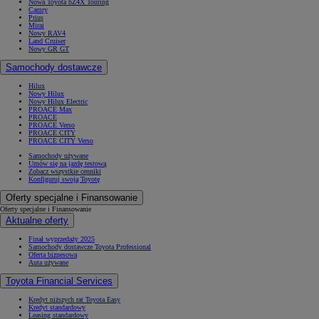
Nowa Toyota bZ4X Touring
Camry
Prius
Mirai
Nowy RAV4
Land Cruiser
Nowy GR GT
Samochody dostawcze
Hilux
Nowy Hilux
Nowy Hilux Electric
PROACE Max
PROACE
PROACE Verso
PROACE CITY
PROACE CITY Verso
Samochody używane
Umów się na jazdę testową
Zobacz wszystkie cenniki
Konfiguruj swoją Toyotę
Oferty specjalne i Finansowanie
Oferty specjalne i Finansowanie
Aktualne oferty
Finał wyprzedaży 2025
Samochody dostawcze Toyota Professional
Oferta biznesowa
Auta używane
Toyota Financial Services
Kredyt niższych rat Toyota Easy
Kredyt standardowy
Leasing standardowy