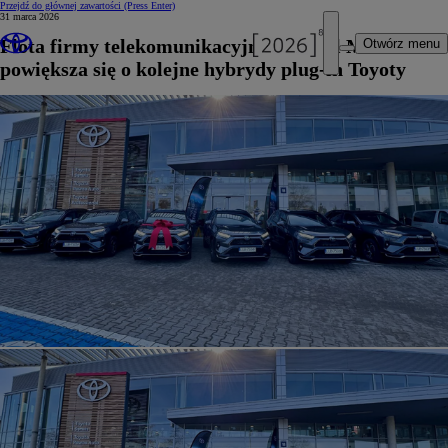
Przejdź do głównej zawartości
(Press Enter)
31 marca 2026
Flota firmy telekomunikacyjnej Linetel Media
Otwórz menu
powiększa się o kolejne hybrydy plug-in Toyoty