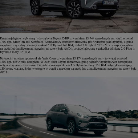
Drugą najchętniej wybieraną hybrydą była Toyota C-HR z wynikiem 13 744 sprzedanych aut, czyli o ponad
1700 egz. więcej niż rok wcześniej. Kompaktowy crossover oferowany jest wyłącznie jako hybryda, a gama
napędów liczy cztery warianty – układ 1.8 Hybrid 140 KM, układ 2.0 Hybrid 197 KM w wersji z napędem
na przód lub inteligentnym napędem na cztery koła AWD-i, a także ładowaną z gniazdka odmianę 2.0 Plug-in
Hybrid o mocy 223 KM.
Na trzecim miejscu uplasował się Yaris Cross z wynikiem 13 174 sprzedanych aut – to więcej o ponad
1200 egz. niż w roku ubiegłym. W 2024 roku Toyota rozszerzyła gamę napędów hybrydowych dostępnych
w tym miejskim crossoverze. Do dobrze znanego układu 1.5 Hybrid o mocy 116 KM dołączył mocniejszy,
130-konny wariant, który występuje w wersji z napędem na przód lub z inteligentnym napędem na cztery koła
AWD-i.