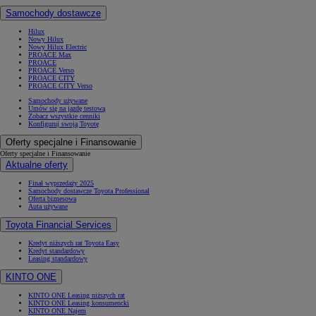
Samochody dostawcze
Hilux
Nowy Hilux
Nowy Hilux Electric
PROACE Max
PROACE
PROACE Verso
PROACE CITY
PROACE CITY Verso
Samochody używane
Umów się na jazdę testową
Zobacz wszystkie cenniki
Konfiguruj swoją Toyotę
Oferty specjalne i Finansowanie
Oferty specjalne i Finansowanie
Aktualne oferty
Finał wyprzedaży 2025
Samochody dostawcze Toyota Professional
Oferta biznesowa
Auta używane
Toyota Financial Services
Kredyt niższych rat Toyota Easy
Kredyt standardowy
Leasing standardowy
KINTO ONE
KINTO ONE Leasing niższych rat
KINTO ONE Leasing konsumencki
KINTO ONE Najem