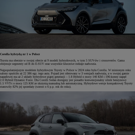
Corolla hybrydą nr 1 w Polsce
Toyota ma obecnie w swojej ofercie aż 9 modeli hybrydowych, w tym 5 SUV-ów i crossoverów. Gama
obejmuje segmenty od B do E-SUV oraz wszystkie kluczowe rodzaje nadwozia.
Najpopularniejszym modelem hybrydowym Toyoty w Polsce w 2024 roku była Corolla. W minionym roku
salony opuściło aż 22 386 egz. tego auta. Pojazd jest oferowany w 3 wersjach nadwozia, a w swojej gamie
napędowej ma aż 2 układy hybrydowe piątej generacji – 1.8 Hybrid o mocy 140 KM i 196-konny napęd
2.0 Hybrid Dynamic Force. Dla Corolli Sedan dostępny jest ponadto konwencjonalny silnik benzynowy
1.5 VVT-i o mocy 125 KM ze skrzynią manualną lub automatyczną. Hybrydowe wersje kompaktowej Toyoty
stanowiły 82% jej sprzedaży (wzrost o 6 p.p. rok do roku).