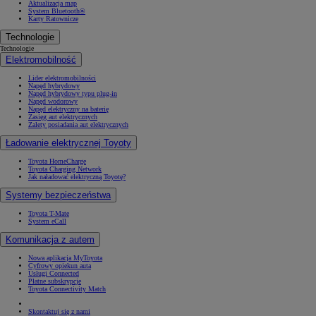
Aktualizacja map
System Bluetooth®
Karty Ratownicze
Technologie
Technologie
Elektromobilność
Lider elektromobilności
Napęd hybrydowy
Napęd hybrydowy typu plug-in
Napęd wodorowy
Napęd elektryczny na baterię
Zasięg aut elektrycznych
Zalety posiadania aut elektrycznych
Ładowanie elektrycznej Toyoty
Toyota HomeCharge
Toyota Charging Network
Jak naładować elektryczną Toyotę?
Systemy bezpieczeństwa
Toyota T-Mate
System eCall
Komunikacja z autem
Nowa aplikacja MyToyota
Cyfrowy opiekun auta
Usługi Connected
Płatne subskrypcje
Toyota Connectivity Match
Skontaktuj się z nami