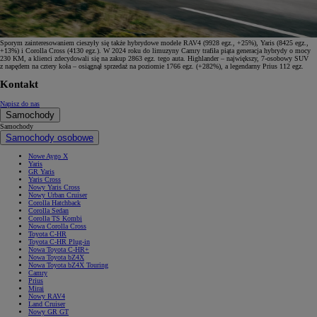
Sporym zainteresowaniem cieszyły się także hybrydowe modele RAV4 (9928 egz., +25%), Yaris (8425 egz.,
+13%) i Corolla Cross (4130 egz.). W 2024 roku do limuzyny Camry trafiła piąta generacja hybrydy o mocy
230 KM, a klienci zdecydowali się na zakup 2863 egz. tego auta. Highlander – największy, 7-osobowy SUV
z napędem na cztery koła – osiągnął sprzedaż na poziomie 1766 egz. (+282%), a legendarny Prius 112 egz.
Kontakt
Napisz do nas
Samochody
Samochody
Samochody osobowe
Nowe Aygo X
Yaris
GR Yaris
Yaris Cross
Nowy Yaris Cross
Nowy Urban Cruiser
Corolla Hatchback
Corolla Sedan
Corolla TS Kombi
Nowa Corolla Cross
Toyota C-HR
Toyota C-HR Plug-in
Nowa Toyota C-HR+
Nowa Toyota bZ4X
Nowa Toyota bZ4X Touring
Camry
Prius
Mirai
Nowy RAV4
Land Cruiser
Nowy GR GT