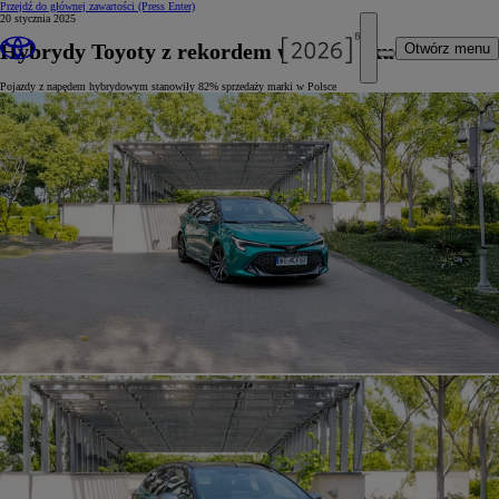
Przejdź do głównej zawartości
(Press Enter)
20 stycznia 2025
Hybrydy Toyoty z rekordem w 2024 roku
Otwórz menu
Pojazdy z napędem hybrydowym stanowiły 82% sprzedaży marki w Polsce