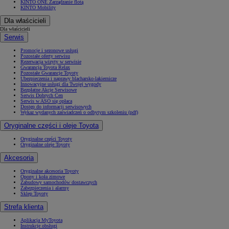
KINTO ONE Zarządzanie flotą
KINTO Mobility
Dla właścicieli
Dla właścicieli
Serwis
Promocje i sezonowe usługi
Pozostałe oferty serwisu
Rezerwacja wizyty w serwisie
Gwarancja Toyota Relax
Pozostałe Gwarancje Toyoty
Ubezpieczenia i naprawy blacharsko-lakiernicze
Innowacyjne usługi dla Twojej wygody
Bezpłatne Akcje Serwisowe
Serwis Dobrych Cen
Serwis w ASO się opłaca
Dostęp do informacji serwisowych
Wykaz wydanych zaświadczeń o odbytym szkoleniu (pdf)
Oryginalne części i oleje Toyota
Oryginalne części Toyoty
Oryginalne oleje Toyoty
Akcesoria
Oryginalne akcesoria Toyoty
Opony i koła zimowe
Zabudowy samochodów dostawczych
Zabezpieczenia i alarmy
Sklep Toyoty
Strefa klienta
Aplikacja MyToyota
Instrukcje obsługi