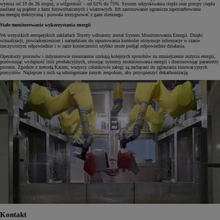
wynosi od 19 do 26 stopni, a wilgotność – od 61% do 75%. System odzyskiwania ciepła oraz pompy ciepła
zasilane są prądem z farm fotowoltaicznych i wiatrowych. Ich zastosowanie ogranicza zapotrzebowanie
na energię elektryczną i pozwala zrezygnować z gazu ziemnego.
Stałe monitorowanie wykorzystania energii
We wszystkich europejskich zakładach Toyoty wdrożony został System Monitorowania Energii. Dzięki
wizualizacji, powiadomieniom i narzędziom do raportowania kontroler otrzymuje informacje w czasie
rzeczywistym odpowiednie i w razie konieczności szybko może podjąć odpowiednie działania.
Operatorzy procesów i inżynierowie nieustannie szukają kolejnych sposobów na zmniejszenie zużycia energii,
porównując wydajność linii produkcyjnych, stosując systemy monitorowania energii i dostosowując parametry
procesu. Zgodnie z metodą Kaizen, wszyscy członkowie załogi są zachęcani do zgłaszania innowacyjnych
pomysłów. Najlepsze z nich są udostępniane innym zespołom, aby przyspieszyć dekarbonizację.
Kontakt