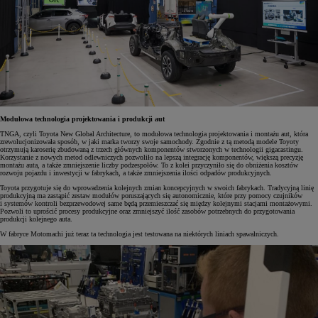
Modułowa technologia projektowania i produkcji aut
TNGA, czyli Toyota New Global Architecture, to modułowa technologia projektowania i montażu aut, która
zrewolucjonizowała sposób, w jaki marka tworzy swoje samochody. Zgodnie z tą metodą modele Toyoty
otrzymują karoserię zbudowaną z trzech głównych komponentów stworzonych w technologii gigacastingu.
Korzystanie z nowych metod odlewniczych pozwoliło na lepszą integrację komponentów, większą precyzję
montażu auta, a także zmniejszenie liczby podzespołów. To z kolei przyczyniło się do obniżenia kosztów
rozwoju pojazdu i inwestycji w fabrykach, a także zmniejszenia ilości odpadów produkcyjnych.
Toyota przygotuje się do wprowadzenia kolejnych zmian koncepcyjnych w swoich fabrykach. Tradycyjną linię
produkcyjną ma zastąpić zestaw modułów poruszających się autonomicznie, które przy pomocy czujników
i systemów kontroli bezprzewodowej same będą przemieszczać się między kolejnymi stacjami montażowymi.
Pozwoli to uprościć procesy produkcyjne oraz zmniejszyć ilość zasobów potrzebnych do przygotowania
produkcji kolejnego auta.
W fabryce Motomachi już teraz ta technologia jest testowana na niektórych liniach spawalniczych.