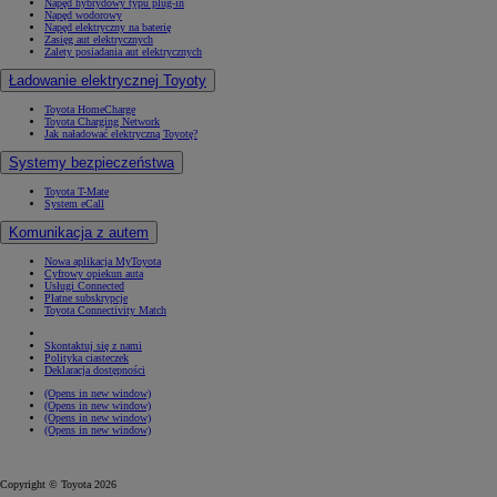
Napęd hybrydowy typu plug-in
Napęd wodorowy
Napęd elektryczny na baterię
Zasięg aut elektrycznych
Zalety posiadania aut elektrycznych
Ładowanie elektrycznej Toyoty
Toyota HomeCharge
Toyota Charging Network
Jak naładować elektryczną Toyotę?
Systemy bezpieczeństwa
Toyota T-Mate
System eCall
Komunikacja z autem
Nowa aplikacja MyToyota
Cyfrowy opiekun auta
Usługi Connected
Płatne subskrypcje
Toyota Connectivity Match
Skontaktuj się z nami
Polityka ciasteczek
Deklaracja dostępności
(Opens in new window)
(Opens in new window)
(Opens in new window)
(Opens in new window)
Copyright © Toyota 2026