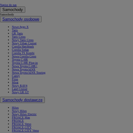
Napisz do nas
Samochody
Samochody
Samochody osobowe
Nowe Aygo X
Yaris
GR Yaris
Yaris Cross
Nowy Yaris Cross
Nowy Urban Cruiser
Corolla Hatchback
Corolla Sedan
Corolla TS Kombi
Nowa Corolla Cross
Toyota C-HR
Toyota C-HR Plug-in
Nowa Toyota C-HR+
Nowa Toyota bZ4X
Nowa Toyota bZ4X Touring
Camry
Prius
Mirai
Nowy RAV4
Land Cruiser
Nowy GR GT
Samochody dostawcze
Hilux
Nowy Hilux
Nowy Hilux Electric
PROACE Max
PROACE
PROACE Verso
PROACE CITY
PROACE CITY Verso