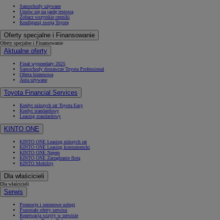
Samochody używane
Umów się na jazdę testową
Zobacz wszystkie cenniki
Konfiguruj swoją Toyotę
Oferty specjalne i Finansowanie
Oferty specjalne i Finansowanie
Aktualne oferty
Finał wyprzedaży 2025
Samochody dostawcze Toyota Professional
Oferta biznesowa
Auta używane
Toyota Financial Services
Kredyt niższych rat Toyota Easy
Kredyt standardowy
Leasing standardowy
KINTO ONE
KINTO ONE Leasing niższych rat
KINTO ONE Leasing konsumencki
KINTO ONE Najem
KINTO ONE Zarządzanie flotą
KINTO Mobility
Dla właścicieli
Dla właścicieli
Serwis
Promocje i sezonowe usługi
Pozostałe oferty serwisu
Rezerwacja wizyty w serwisie