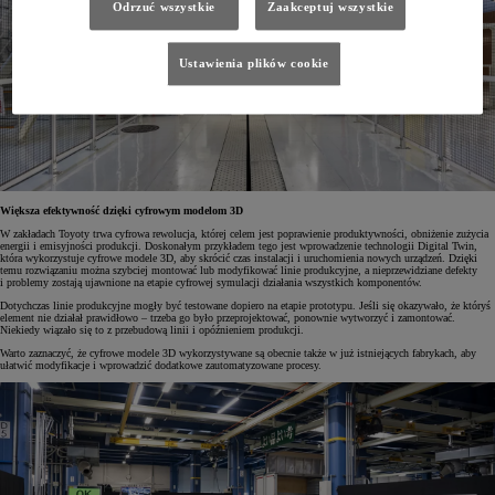
Odrzuć wszystkie
Zaakceptuj wszystkie
Ustawienia plików cookie
Większa efektywność dzięki cyfrowym modelom 3D
W zakładach Toyoty trwa cyfrowa rewolucja, której celem jest poprawienie produktywności, obniżenie zużycia
energii i emisyjności produkcji. Doskonałym przykładem tego jest wprowadzenie technologii Digital Twin,
która wykorzystuje cyfrowe modele 3D, aby skrócić czas instalacji i uruchomienia nowych urządzeń. Dzięki
temu rozwiązaniu można szybciej montować lub modyfikować linie produkcyjne, a nieprzewidziane defekty
i problemy zostają ujawnione na etapie cyfrowej symulacji działania wszystkich komponentów.
Dotychczas linie produkcyjne mogły być testowane dopiero na etapie prototypu. Jeśli się okazywało, że któryś
element nie działał prawidłowo – trzeba go było przeprojektować, ponownie wytworzyć i zamontować.
Niekiedy wiązało się to z przebudową linii i opóźnieniem produkcji.
Warto zaznaczyć, że cyfrowe modele 3D wykorzystywane są obecnie także w już istniejących fabrykach, aby
ułatwić modyfikacje i wprowadzić dodatkowe zautomatyzowane procesy.