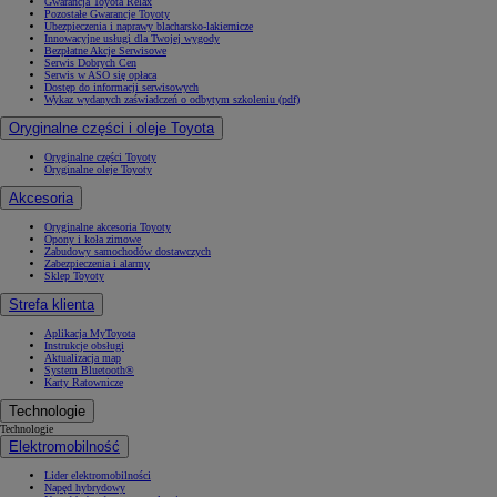
Gwarancja Toyota Relax
Pozostałe Gwarancje Toyoty
Ubezpieczenia i naprawy blacharsko-lakiernicze
Innowacyjne usługi dla Twojej wygody
Bezpłatne Akcje Serwisowe
Serwis Dobrych Cen
Serwis w ASO się opłaca
Dostęp do informacji serwisowych
Wykaz wydanych zaświadczeń o odbytym szkoleniu (pdf)
Oryginalne części i oleje Toyota
Oryginalne części Toyoty
Oryginalne oleje Toyoty
Akcesoria
Oryginalne akcesoria Toyoty
Opony i koła zimowe
Zabudowy samochodów dostawczych
Zabezpieczenia i alarmy
Sklep Toyoty
Strefa klienta
Aplikacja MyToyota
Instrukcje obsługi
Aktualizacja map
System Bluetooth®
Karty Ratownicze
Technologie
Technologie
Elektromobilność
Lider elektromobilności
Napęd hybrydowy