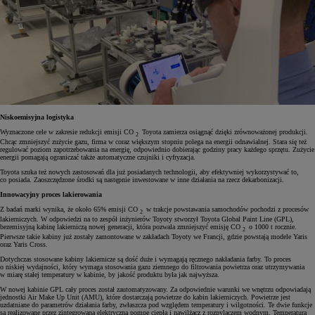
Niskoemisyjna logistyka
Wyznaczone cele w zakresie redukcji emisji CO
Toyota zamierza osiągnąć dzięki zrównoważonej produkcji.
2
Chcąc zmniejszyć zużycie gazu, firma w coraz większym stopniu polega na energii odnawialnej. Stara się też
regulować poziom zapotrzebowania na energię, odpowiednio dobierając godziny pracy każdego sprzętu. Zużycie
energii pomagają ograniczać także automatyczne czujniki i cyfryzacja.
Toyota szuka też nowych zastosowań dla już posiadanych technologii, aby efektywniej wykorzystywać to,
co posiada. Zaoszczędzone środki są następnie inwestowane w inne działania na rzecz dekarbonizacji.
Innowacyjny proces lakierowania
Z badań marki wynika, że około 65% emisji CO
w trakcje powstawania samochodów pochodzi z procesów
2
lakierniczych. W odpowiedzi na to zespół inżynierów Toyoty stworzył Toyota Global Paint Line (GPL),
bezemisyjną kabinę lakierniczą nowej generacji, która pozwala zmniejszyć emisję CO
o 1000 t rocznie.
2
Pierwsze takie kabiny już zostały zamontowane w zakładach Toyoty we Francji, gdzie powstają modele Yaris
oraz Yaris Cross.
Dotychczas stosowane kabiny lakiernicze są dość duże i wymagają ręcznego nakładania farby. To proces
o niskiej wydajności, który wymaga stosowania gazu ziemnego do filtrowania powietrza oraz utrzymywania
w miarę stałej temperatury w kabinie, by jakość produktu była jak najwyższa.
W nowej kabinie GPL cały proces został zautomatyzowany. Za odpowiednie warunki we wnętrzu odpowiadają
jednostki Air Make Up Unit (AMU), które dostarczają powietrze do kabin lakierniczych. Powietrze jest
uzdatniane do parametrów działania farby, zwłaszcza pod względem temperatury i wilgotności. Te dwie funkcje
są realizowane przez zintegrowaną elektryczną pompę ciepła i nawilżacz z rozpylaczem wodnym. Temperatura