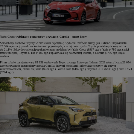
Yaris Cross wybierany przez osoby prywatne, Corolla – przez firmy
Samochody osobowe Toyoty w 2023 roku najchętniej wybierali zarówno firmy, jak i klienci indywidualni.
27 564 rejestracji poszło na konto osób prywatnych, a w tej części rynku Toyota powiększyła swój udział
do 21,1%. Zdecydowanie najpopularniejszym modelem był Yaris Cross (6917 egz.), Yaris (4780 egz.) zajął
trzecie miejsce, Toyota C-HR (4186 egz.) uplasowała się na czwartej lokacie, a Corolla (3796 egz.) była
siódma.
Firmy z kolei zarejestrowały 63 631 osobowych Toyot, z czego flotowym liderem 2023 roku z liczbą 23 054
zarejestrowanych egzemplarzy została Corolla. Innymi modelami, które także cieszyły się dużym
zainteresowaniem, okazał się Yaris (8679 egz.), Yaris Cross (6485 egz.), Toyota C-HR (6443 egz.) oraz RAV4
(5774 egz.).