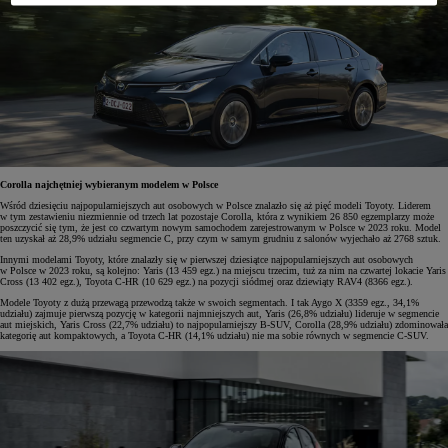
Corolla najchętniej wybieranym modelem w Polsce
Wśród dziesięciu najpopularniejszych aut osobowych w Polsce znalazło się aż pięć modeli Toyoty. Liderem
w tym zestawieniu niezmiennie od trzech lat pozostaje Corolla, która z wynikiem 26 850 egzemplarzy może
poszczycić się tym, że jest co czwartym nowym samochodem zarejestrowanym w Polsce w 2023 roku. Model
ten uzyskał aż 28,9% udziału segmencie C, przy czym w samym grudniu z salonów wyjechało aż 2768 sztuk.
Innymi modelami Toyoty, które znalazły się w pierwszej dziesiątce najpopularniejszych aut osobowych
w Polsce w 2023 roku, są kolejno: Yaris (13 459 egz.) na miejscu trzecim, tuż za nim na czwartej lokacie Yaris
Cross (13 402 egz.), Toyota C-HR (10 629 egz.) na pozycji siódmej oraz dziewiąty RAV4 (8366 egz.).
Modele Toyoty z dużą przewagą przewodzą także w swoich segmentach. I tak Aygo X (3359 egz., 34,1%
udziału) zajmuje pierwszą pozycję w kategorii najmniejszych aut, Yaris (26,8% udziału) lideruje w segmencie
aut miejskich, Yaris Cross (22,7% udziału) to najpopularniejszy B-SUV, Corolla (28,9% udziału) zdominowała
kategorię aut kompaktowych, a Toyota C-HR (14,1% udziału) nie ma sobie równych w segmencie C-SUV.