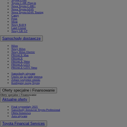
Toyota C-HR Plug-in
Nowa Toyota C-HR+
Nowa Toyota bZ4X
Nowa Toyota bZ4X Touring
Camry
Prius
Mirai
Nowy RAV4
Land Cruiser
Nowy GR GT
Samochody dostawcze
Hilux
Nowy Hilux
Nowy Hilux Electric
PROACE Max
PROACE
PROACE Verso
PROACE CITY
PROACE CITY Verso
Samochody używane
Umów się na jazdę testową
Zobacz wszystkie cenniki
Konfiguruj swoją Toyotę
Oferty specjalne i Finansowanie
Oferty specjalne i Finansowanie
Aktualne oferty
Finał wyprzedaży 2025
Samochody dostawcze Toyota Professional
Oferta biznesowa
Auta używane
Toyota Financial Services