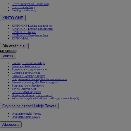
Kredyt niższych rat Toyota Easy
Kredyt standardowy
Leasing standardowy
KINTO ONE
KINTO ONE Leasing niższych rat
KINTO ONE Leasing konsumencki
KINTO ONE Najem
KINTO ONE Zarządzanie flotą
KINTO Mobility
Dla właścicieli
Dla właścicieli
Serwis
Promocje i sezonowe usługi
Pozostałe oferty serwisu
Rezerwacja wizyty w serwisie
Gwarancja Toyota Relax
Pozostałe Gwarancje Toyoty
Ubezpieczenia i naprawy blacharsko-lakiernicze
Innowacyjne usługi dla Twojej wygody
Bezpłatne Akcje Serwisowe
Serwis Dobrych Cen
Serwis w ASO się opłaca
Dostęp do informacji serwisowych
Wykaz wydanych zaświadczeń o odbytym szkoleniu (pdf)
Oryginalne części i oleje Toyota
Oryginalne części Toyoty
Oryginalne oleje Toyoty
Akcesoria