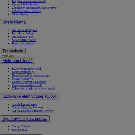
Oryginalne akcesoria Toyoty
Opony i koła zimowe
Zabudowy samochodów dostawczych
Zabezpieczenia i alarmy
Sklep Toyoty
Strefa klienta
Aplikacja MyToyota
Instrukcje obsługi
Aktualizacja map
System Bluetooth®
Karty Ratownicze
Technologie
Technologie
Elektromobilność
Lider elektromobilności
Napęd hybrydowy
Napęd hybrydowy typu plug-in
Napęd wodorowy
Napęd elektryczny na baterię
Zasięg aut elektrycznych
Zalety posiadania aut elektrycznych
Ładowanie elektrycznej Toyoty
Toyota HomeCharge
Toyota Charging Network
Jak naładować elektryczną Toyotę?
Systemy bezpieczeństwa
Toyota T-Mate
System eCall