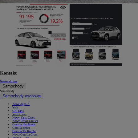
Kontakt
Napisz do nas
Samochody
Samochody
Samochody osobowe
Nowe Aygo X
Yaris
GR Yaris
Yaris Cross
Nowy Yaris Cross
Nowy Urban Cruiser
Corolla Hatchback
Corolla Sedan
Corolla TS Kombi
Nowa Corolla Cross
Toyota C-HR