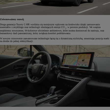
Zrównoważony rozwój
Druga generacja Toyoty C-HR wyróżnia się mniejszym wpływem na środowisko dzięki zastosowaniu
materiałów z recyklingu oraz technologii obniżających emisje CO
w procesie produkcji. We wnętrzu
2
znajdziemy nowoczesne, 64-kolorowe oświetlenie ambientowe, które można dostosować do nastroju, oraz
bezramkowy dach panoramiczny, który zwiększa komfort podróżowania.
W nowym crossowerze zaawansowane technologie łączą się z dynamiczną stylistykę, umacniając pozycję marki
na drodze do pełnej elektryfikacji.