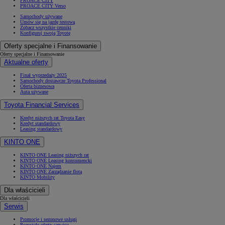
PROACE CITY
PROACE CITY Verso
Samochody używane
Umów się na jazdę testową
Zobacz wszystkie cenniki
Konfiguruj swoją Toyotę
Oferty specjalne i Finansowanie
Oferty specjalne i Finansowanie
Aktualne oferty
Finał wyprzedaży 2025
Samochody dostawcze Toyota Professional
Oferta biznesowa
Auta używane
Toyota Financial Services
Kredyt niższych rat Toyota Easy
Kredyt standardowy
Leasing standardowy
KINTO ONE
KINTO ONE Leasing niższych rat
KINTO ONE Leasing konsumencki
KINTO ONE Najem
KINTO ONE Zarządzanie flotą
KINTO Mobility
Dla właścicieli
Dla właścicieli
Serwis
Promocje i sezonowe usługi
Pozostałe oferty serwisu