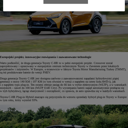
Europejski projekt, innowacyjne rozwiązania i zaawansowane technologie
Warto podkreślić, że druga generacja Toyoty C-HR to w pełni europejski projekt. Crossover został
zaprojektowany i opracowany w europejskim centrum technicznym Toyoty w Zaventem przez lokalnych
projektanów i inżynierów. W Europie, a mianowicie w fabryce Toyota Motor Manufacturing Turkey (TMMT),
są też produkowane baterie do wersji PHEV.
Druga generacja Toyoty C-HR jest dostępna zarówno z zaawansowanymi napędami hybrydowymi piątej
generacji o mocy 140 KM i 197 KM (w tym również w wersji z napędem na cztery koła AWD-i), jak
i z napędem typu plug-in. Ten ostatni oferuje zasięg do 66 km w trybie elektrycznym (WLTP), a w warunkach
miejskich – nawet do 100 km (WLTP EAR City). Po wyczerpaniu baterii napęd automatycznie przełącza się
w tryb hybrydowy, łącząc elastyczność i oszczędność, co sprawia, że auto sprawdza się w każdych warunkach.
Toyota C-HR Plug-in Hybrid znacząco się przyczyniła do wzrostu sprzedaży hybryd plug-in Toyoty w Europie
w tym roku, który wyniósł 93%.