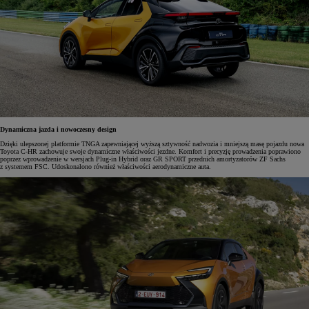
Dynamiczna jazda i nowoczesny design
Dzięki ulepszonej platformie TNGA zapewniającej wyższą sztywność nadwozia i mniejszą masę pojazdu nowa
Toyota C-HR zachowuje swoje dynamiczne właściwości jezdne. Komfort i precyzję prowadzenia poprawiono
poprzez wprowadzenie w wersjach Plug-in Hybrid oraz GR SPORT przednich amortyzatorów ZF Sachs
z systemem FSC. Udoskonalono również właściwości aerodynamiczne auta.