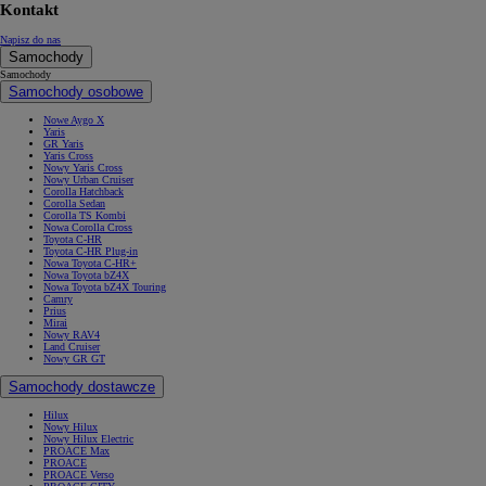
Kontakt
Napisz do nas
Samochody
Samochody
Samochody osobowe
Nowe Aygo X
Yaris
GR Yaris
Yaris Cross
Nowy Yaris Cross
Nowy Urban Cruiser
Corolla Hatchback
Corolla Sedan
Corolla TS Kombi
Nowa Corolla Cross
Toyota C-HR
Toyota C-HR Plug-in
Nowa Toyota C-HR+
Nowa Toyota bZ4X
Nowa Toyota bZ4X Touring
Camry
Prius
Mirai
Nowy RAV4
Land Cruiser
Nowy GR GT
Samochody dostawcze
Hilux
Nowy Hilux
Nowy Hilux Electric
PROACE Max
PROACE
PROACE Verso