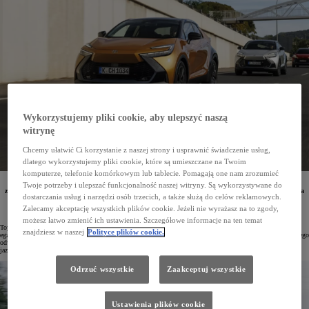
Wykorzystujemy pliki cookie, aby ulepszyć naszą
witrynę
Chcemy ułatwić Ci korzystanie z naszej strony i usprawnić świadczenie usług,
dlatego wykorzystujemy pliki cookie, które są umieszczane na Twoim
komputerze, telefonie komórkowym lub tablecie. Pomagają one nam zrozumieć
W Europie sprzedano już milion egzemplarzy Toyoty C-HR. Crossover ten
został
zaprojektowana
Twoje potrzeby i ulepszać funkcjonalność naszej witryny. Są wykorzystywane do
z myślą o europejskich kierowcach. Druga generacja modelu – w zależności od rynku – jest dostępna
dostarczania usług i narzędzi osób trzecich, a także służą do celów reklamowych.
z nowoczesnymi napędami hybrydowymi piątej generacji lub w wersji Plug-in Hybrid.
Zalecamy akceptację wszystkich plików cookie. Jeżeli nie wyrażasz na to zgody,
możesz łatwo zmienić ich ustawienia. Szczegółowe informacje na ten temat
Toyota C-HR na europejskim rynku debiutowała w 2016 roku. Od tego czasu sprzedano już milion
znajdziesz w naszej
Polityce plików cookie.
egzemplarzy tego crossovera. Zarówno w Europie, jak i w Polsce model ten cieszy się dużą popularnością. Jego
odważny design i nowoczesne technologie docenili klienci stawiający na styl, jakość i radość z codziennej
jazdy.
Odrzuć wszystkie
Zaakceptuj wszystkie
Ustawienia plików cookie