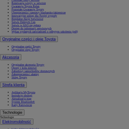
Rezerwacja wizyty w serwisie
Gwarancja Toyota Relax
Pozostałe Gwarancje Toyoty
Ubezpieczenia i naprawy blacharsko-lakiernicze
Innowacyjne usługi dla Twojej wygody
Bezpłatne Akcje Serwisowe
Serwis Dobrych Cen
Serwis w ASO się opłaca
Dostęp do informacji serwisowych
Wykaz wydanych zaświadczeń o odbytym szkoleniu (pdf)
Oryginalne części i oleje Toyota
Oryginalne części Toyoty
Oryginalne oleje Toyoty
Akcesoria
Oryginalne akcesoria Toyoty
Opony i koła zimowe
Zabudowy samochodów dostawczych
Zabezpieczenia i alarmy
Sklep Toyoty
Strefa klienta
Aplikacja MyToyota
Instrukcje obsługi
Aktualizacja map
System Bluetooth®
Karty Ratownicze
Technologie
Technologie
Elektromobilność