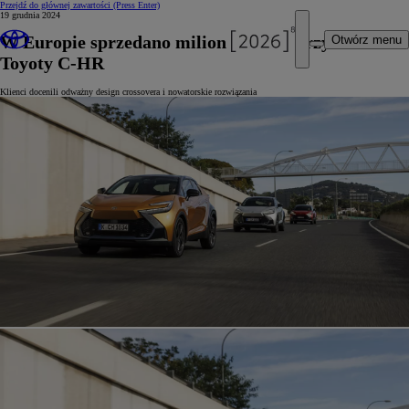
Przejdź do głównej zawartości
(Press Enter)
19 grudnia 2024
W Europie sprzedano milion egzemplarzy
Otwórz menu
Toyoty C-HR
Klienci docenili odważny design crossovera i nowatorskie rozwiązania