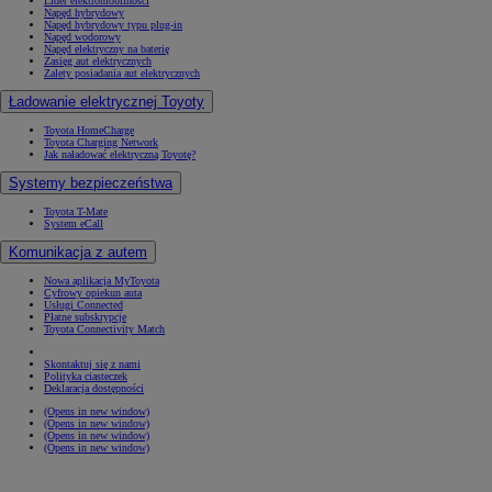
Lider elektromobilności
Napęd hybrydowy
Napęd hybrydowy typu plug-in
Napęd wodorowy
Napęd elektryczny na baterię
Zasięg aut elektrycznych
Zalety posiadania aut elektrycznych
Ładowanie elektrycznej Toyoty
Toyota HomeCharge
Toyota Charging Network
Jak naładować elektryczną Toyotę?
Systemy bezpieczeństwa
Toyota T-Mate
System eCall
Komunikacja z autem
Nowa aplikacja MyToyota
Cyfrowy opiekun auta
Usługi Connected
Płatne subskrypcje
Toyota Connectivity Match
Skontaktuj się z nami
Polityka ciasteczek
Deklaracja dostępności
(Opens in new window)
(Opens in new window)
(Opens in new window)
(Opens in new window)