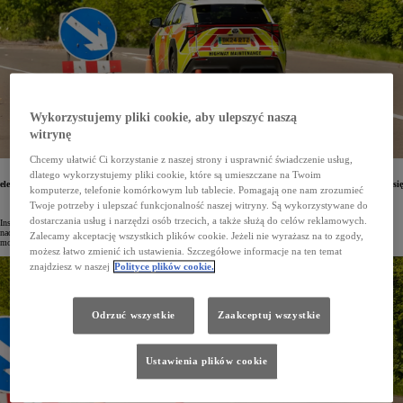
Wykorzystujemy pliki cookie, aby ulepszyć naszą
witrynę
Chcemy ułatwić Ci korzystanie z naszej strony i usprawnić świadczenie usług,
Do floty brytyjskiego zarządu dróg krajowych i autostrad National Highways dołączyły nowe
dlatego wykorzystujemy pliki cookie, które są umieszczane na Twoim
elektryczne modele Toyoty o zerowej emisji – PROACE Electric oraz bZ4X. Organizacja zdecydowała się
komputerze, telefonie komórkowym lub tablecie. Pomagają one nam zrozumieć
na auta japońskiego producenta ze względu na ich bezawaryjność oraz wysoką wydajność napędu
na baterie.
Twoje potrzeby i ulepszać funkcjonalność naszej witryny. Są wykorzystywane do
dostarczania usług i narzędzi osób trzecich, a także służą do celów reklamowych.
Instytucje w Wielkiej Brytanii systematycznie obniżają poziom emisji swojej floty aut. National Highways
nadzorująca 4500 mil brytyjskich autostrad i dróg właśnie rozszerzyła swój park pojazdów o zeroemisyjne
Zalecamy akceptację wszystkich plików cookie. Jeżeli nie wyrażasz na to zgody,
modele Toyoty – 40 elektrycznych SUV-ów bZ4X oraz 18 vanów PROACE Electric.
możesz łatwo zmienić ich ustawienia. Szczegółowe informacje na ten temat
znajdziesz w naszej
Polityce plików cookie.
Odrzuć wszystkie
Zaakceptuj wszystkie
Ustawienia plików cookie