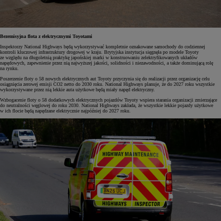
Bezemisyjna flota z elektrycznymi Toyotami
Inspektorzy National Highways będą wykorzystywać kompletnie oznakowane samochody do codziennej
kontroli kluczowej infrastruktury drogowej w kraju. Brytyjska instytucja sięgnęła po modele Toyoty
ze względu na długoletnią praktykę japońskiej marki w konstruowaniu zelektryfikowanych układów
napędowych, zapewnienie przez nią najwyższej jakości, solidności i niezawodności, a także dominującą rolę
na rynku.
Poszerzenie floty o 58 nowych elektrycznych aut Toyoty przyczynia się do realizacji przez organizację celu
osiągnięcia zerowej emisji CO2 netto do 2030 roku. National Highways planuje, że do 2027 roku wszystkie
wykorzystywane przez nią lekkie auta użytkowe będą miały napęd elektryczny.
Wzbogacenie floty o 58 dodatkowych elektrycznych pojazdów Toyoty wspiera starania organizacji zmierzające
do neutralności węglowej do roku 2030. National Highways zakłada, że wszystkie lekkie pojazdy użytkowe
w ich flocie będą napędzane elektrycznie najpóźniej do 2027 roku.