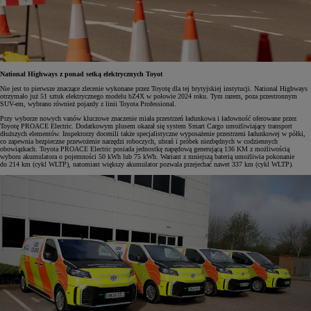
National Highways z ponad setką elektrycznych Toyot
Nie jest to pierwsze znaczące zlecenie wykonane przez Toyotę dla tej brytyjskiej instytucji. National Highways
otrzymało już 51 sztuk elektrycznego modelu bZ4X w połowie 2024 roku. Tym razem, poza przestronnym
SUV-em, wybrano również pojazdy z linii Toyota Professional.
Przy wyborze nowych vanów kluczowe znaczenie miała przestrzeń ładunkowa i ładowność oferowane przez
Toyotę PROACE Electric. Dodatkowym plusem okazał się system Smart Cargo umożliwiający transport
dłuższych elementów. Inspektorzy docenili także specjalistyczne wyposażenie przestrzeni ładunkowej w półki,
co zapewnia bezpieczne przewożenie narzędzi roboczych, ubrań i próbek niezbędnych w codziennych
obowiązkach. Toyota PROACE Electric posiada jednostkę napędową generującą 136 KM z możliwością
wyboru akumulatora o pojemności 50 kWh lub 75 kWh. Wariant z mniejszą baterią umożliwia pokonanie
do 214 km (cykl WLTP), natomiast większy akumulator pozwala przejechać nawet 337 km (cykl WLTP).