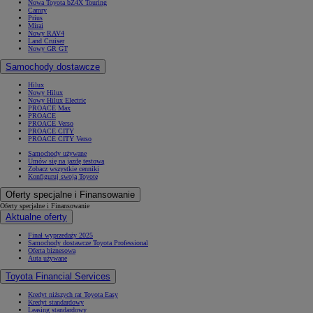
Nowa Toyota bZ4X Touring
Camry
Prius
Mirai
Nowy RAV4
Land Cruiser
Nowy GR GT
Samochody dostawcze
Hilux
Nowy Hilux
Nowy Hilux Electric
PROACE Max
PROACE
PROACE Verso
PROACE CITY
PROACE CITY Verso
Samochody używane
Umów się na jazdę testową
Zobacz wszystkie cenniki
Konfiguruj swoją Toyotę
Oferty specjalne i Finansowanie
Oferty specjalne i Finansowanie
Aktualne oferty
Finał wyprzedaży 2025
Samochody dostawcze Toyota Professional
Oferta biznesowa
Auta używane
Toyota Financial Services
Kredyt niższych rat Toyota Easy
Kredyt standardowy
Leasing standardowy