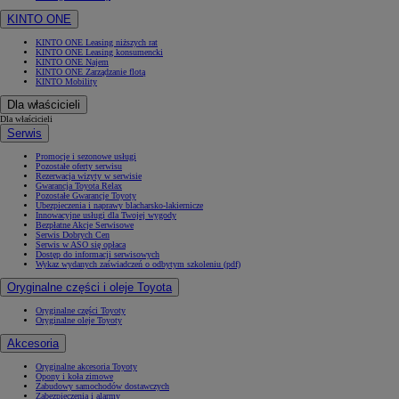
KINTO ONE
KINTO ONE Leasing niższych rat
KINTO ONE Leasing konsumencki
KINTO ONE Najem
KINTO ONE Zarządzanie flotą
KINTO Mobility
Dla właścicieli
Dla właścicieli
Serwis
Promocje i sezonowe usługi
Pozostałe oferty serwisu
Rezerwacja wizyty w serwisie
Gwarancja Toyota Relax
Pozostałe Gwarancje Toyoty
Ubezpieczenia i naprawy blacharsko-lakiernicze
Innowacyjne usługi dla Twojej wygody
Bezpłatne Akcje Serwisowe
Serwis Dobrych Cen
Serwis w ASO się opłaca
Dostęp do informacji serwisowych
Wykaz wydanych zaświadczeń o odbytym szkoleniu (pdf)
Oryginalne części i oleje Toyota
Oryginalne części Toyoty
Oryginalne oleje Toyoty
Akcesoria
Oryginalne akcesoria Toyoty
Opony i koła zimowe
Zabudowy samochodów dostawczych
Zabezpieczenia i alarmy