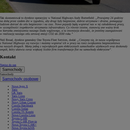
Tak skomentował to dyrektor operacyjny w National Highways Andy Butterfield:
„Pracujemy 24 godziny
na dobę przez siedem dni w tygodniu, aby drogi były bezpieczne, dobrze utrzymane i drożne, pomagając
ludziom dotrzeć do celu bezpiecznie i na czas. Nowe pojazdy będą wspierać nas w tej całodobowej pracy,
w szczególności inspektorów utrzymania infrastruktury. Co równie istotne, stanowią one ważny krok
w kierunku zmniejszenia naszego śladu węglowego, a ta inwestycja dowodzi, że jesteśmy zaangażowani
w realizację naszego celu zerowej emisji CO2 do 2030 roku.”
Neil Broad, dyrektor generalny One Toyota Fleet Services, dodał:
„Cieszymy się, że nasza współpraca
z National Highways się rozwija i możemy wspierać ich w pracy na rzecz zwiększenia bezpieczeństwa
na naszych drogach. Mamy jedną z największych gam elektrycznych samochodów użytkowych oraz doskonały
zespół, który ułatwia coraz większej liczbie firm transformacje flot na samochody elektryczne”.
Kontakt
Napisz do nas
Samochody
Samochody
Samochody osobowe
Nowe Aygo X
Yaris
GR Yaris
Yaris Cross
Nowy Yaris Cross
Nowy Urban Cruiser
Corolla Hatchback
Corolla Sedan
Corolla TS Kombi
Nowa Corolla Cross
Toyota C-HR
Toyota C-HR Plug-in
Nowa Toyota C-HR+
Nowa Toyota bZ4X