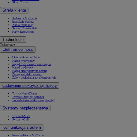
Sklep Toyoty
Strefa klienta
Aplikacja MyToyota
Instrukcje obsługi
Aktualizacja map
System Bluetooth®
Karty Ratownicze
Technologie
Technologie
Elektromobilność
Lider elektromobilności
Napęd hybrydowy
Napęd hybrydowy typu plug-in
Napęd wodorowy
Napęd elektryczny na baterię
Zasięg aut elektrycznych
Zalety posiadania aut elektrycznych
Ładowanie elektrycznej Toyoty
Toyota HomeCharge
Toyota Charging Network
Jak naładować elektryczną Toyotę?
Systemy bezpieczeństwa
Toyota T-Mate
System eCall
Komunikacja z autem
Nowa aplikacja MyToyota