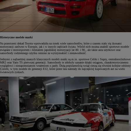
Historyczne modele marki
Na przestrzeni dekad Toyota wprowadziła na rynek wiele samochodów, które z czasem stały się ikonami
motoryzacji zarówno w Europie, jak i w innych częściach świata. Wśród nich można znaleźć sportowe modele
związane z motorsportem i klimatem japońskiej motoryzacji lat 80. i 90., ale także auta użytkowe oraz
samochody codziennego użytku cenione za wytrzymałość i niezawodność.
Jednymi z najbardziej znanych klasycznych modeli marki są m.in. sportowe Celiki i Supry, centralnosilnikowe
MR2 oraz Yaris TS pierwszej generacji. Samochody te zdobyły uznanie dzięki osiągom, charakterystycznemu
wyglądowi i niezapomnianym wrażeniom z jazdy. Dużą popularnością wciąż cieszą się również kolejne odsłony
Corolli, w tym modele do generacji E12, które przez lata należały do najczęściej kupowanych aut na wielu
światowych rynkach.