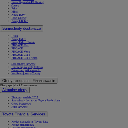
Nowa Toyota bZ4X Touring
Camry
Prius
Mirai
Nowy RAV4
Land Cruiser
Nowy GR GT
Samochody dostawcze
Hilux
Nowy Hilux
Nowy Hilux Electric
PROACE Max
PROACE
PROACE Verso
PROACE CITY
PROACE CITY Verso
Samochody używane
Umów się na jazdę testową
Zobacz wszystkie cenniki
Konfiguruj swoją Toyotę
Oferty specjalne i Finansowanie
Oferty specjalne i Finansowanie
Aktualne oferty
Finał wyprzedaży 2025
Samochody dostawcze Toyota Professional
Oferta biznesowa
Auta używane
Toyota Financial Services
Kredyt niższych rat Toyota Easy
Kredyt standardowy
Leasing standardowy