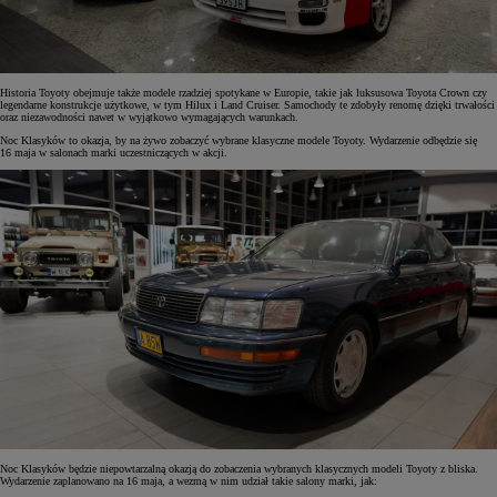
Historia Toyoty obejmuje także modele rzadziej spotykane w Europie, takie jak luksusowa Toyota Crown czy
legendarne konstrukcje użytkowe, w tym Hilux i Land Cruiser. Samochody te zdobyły renomę dzięki trwałości
oraz niezawodności nawet w wyjątkowo wymagających warunkach.
Noc Klasyków to okazja, by na żywo zobaczyć wybrane klasyczne modele Toyoty. Wydarzenie odbędzie się
16 maja w salonach marki uczestniczących w akcji.
Noc Klasyków będzie niepowtarzalną okazją do zobaczenia wybranych klasycznych modeli Toyoty z bliska.
Wydarzenie zaplanowano na 16 maja, a wezmą w nim udział takie salony marki, jak: