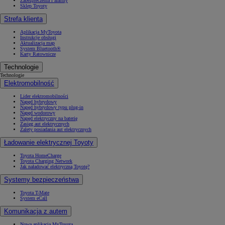
Zabezpieczenia i alarmy
Sklep Toyoty
Strefa klienta
Aplikacja MyToyota
Instrukcje obsługi
Aktualizacja map
System Bluetooth®
Karty Ratownicze
Technologie
Technologie
Elektromobilność
Lider elektromobilności
Napęd hybrydowy
Napęd hybrydowy typu plug-in
Napęd wodorowy
Napęd elektryczny na baterię
Zasięg aut elektrycznych
Zalety posiadania aut elektrycznych
Ładowanie elektrycznej Toyoty
Toyota HomeCharge
Toyota Charging Network
Jak naładować elektryczną Toyotę?
Systemy bezpieczeństwa
Toyota T-Mate
System eCall
Komunikacja z autem
Nowa aplikacja MyToyota