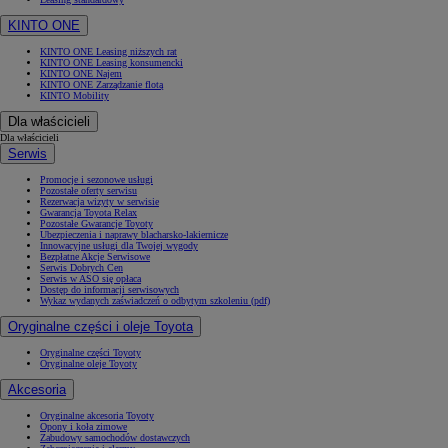
KINTO ONE
KINTO ONE Leasing niższych rat
KINTO ONE Leasing konsumencki
KINTO ONE Najem
KINTO ONE Zarządzanie flotą
KINTO Mobility
Dla właścicieli
Dla właścicieli
Serwis
Promocje i sezonowe usługi
Pozostałe oferty serwisu
Rezerwacja wizyty w serwisie
Gwarancja Toyota Relax
Pozostałe Gwarancje Toyoty
Ubezpieczenia i naprawy blacharsko-lakiernicze
Innowacyjne usługi dla Twojej wygody
Bezpłatne Akcje Serwisowe
Serwis Dobrych Cen
Serwis w ASO się opłaca
Dostęp do informacji serwisowych
Wykaz wydanych zaświadczeń o odbytym szkoleniu (pdf)
Oryginalne części i oleje Toyota
Oryginalne części Toyoty
Oryginalne oleje Toyoty
Akcesoria
Oryginalne akcesoria Toyoty
Opony i koła zimowe
Zabudowy samochodów dostawczych