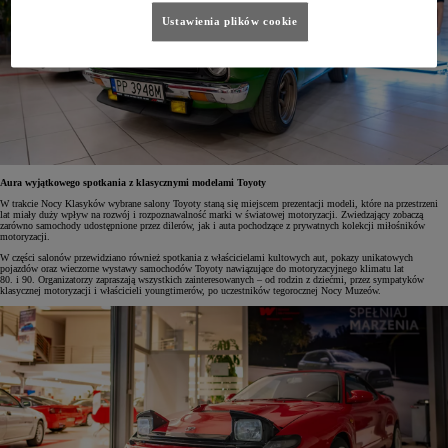
Ustawienia plików cookie
Aura wyjątkowego spotkania z klasycznymi modelami Toyoty
W trakcie Nocy Klasyków wybrane salony Toyoty staną się miejscem prezentacji modeli, które na przestrzeni
lat miały duży wpływ na rozwój i rozpoznawalność marki w światowej motoryzacji. Zwiedzający zobaczą
zarówno samochody udostępnione przez dilerów, jak i auta pochodzące z prywatnych kolekcji miłośników
motoryzacji.
W części salonów przewidziano również spotkania z właścicielami kultowych aut, pokazy unikatowych
pojazdów oraz wieczorne wystawy samochodów Toyoty nawiązujące do motoryzacyjnego klimatu lat
80. i 90. Organizatorzy zapraszają wszystkich zainteresowanych – od rodzin z dziećmi, przez sympatyków
klasycznej motoryzacji i właścicieli youngtimerów, po uczestników tegorocznej Nocy Muzeów.