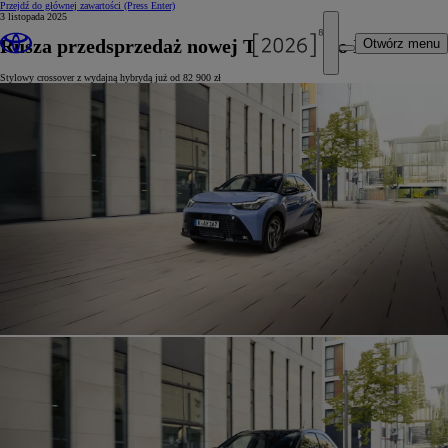
Przejdź do głównej zawartości
(Press Enter)
3 listopada 2025
Rusza przedsprzedaż nowej Toyoty Aygo X
Otwórz menu
Stylowy crossover z wydajną hybrydą już od 82 900 zł