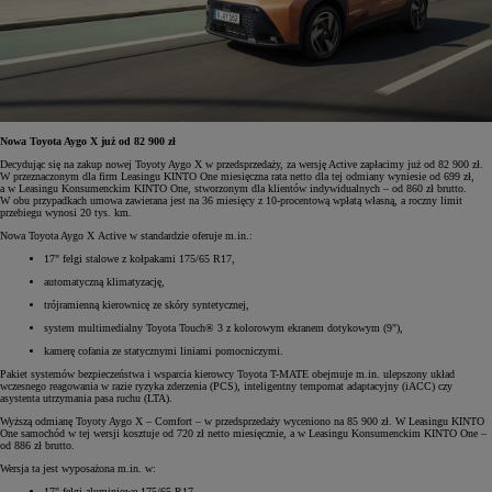
Nowa Toyota Aygo X już od 82 900 zł
Decydując się na zakup nowej Toyoty Aygo X w przedsprzedaży, za wersję Active zapłacimy już od 82 900 zł.
W przeznaczonym dla firm Leasingu KINTO One miesięczna rata netto dla tej odmiany wyniesie od 699 zł,
a w Leasingu Konsumenckim KINTO One, stworzonym dla klientów indywidualnych – od 860 zł brutto.
W obu przypadkach umowa zawierana jest na 36 miesięcy z 10-procentową wpłatą własną, a roczny limit
przebiegu wynosi 20 tys. km.
Nowa Toyota Aygo X Active w standardzie oferuje m.in.:
17" felgi stalowe z kołpakami 175/65 R17,
automatyczną klimatyzację,
trójramienną kierownicę ze skóry syntetycznej,
system multimedialny Toyota Touch® 3 z kolorowym ekranem dotykowym (9"),
kamerę cofania ze statycznymi liniami pomocniczymi.
Pakiet systemów bezpieczeństwa i wsparcia kierowcy Toyota T-MATE obejmuje m.in. ulepszony układ
wczesnego reagowania w razie ryzyka zderzenia (PCS), inteligentny tempomat adaptacyjny (iACC) czy
asystenta utrzymania pasa ruchu (LTA).
Wyższą odmianę Toyoty Aygo X – Comfort – w przedsprzedaży wyceniono na 85 900 zł. W Leasingu KINTO
One samochód w tej wersji kosztuje od 720 zł netto miesięcznie, a w Leasingu Konsumenckim KINTO One –
od 886 zł brutto.
Wersja ta jest wyposażona m.in. w:
17" felgi aluminiowe 175/65 R17,