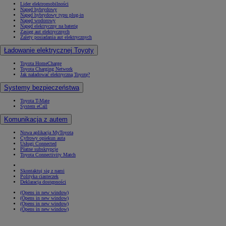
Lider elektromobilności
Napęd hybrydowy
Napęd hybrydowy typu plug-in
Napęd wodorowy
Napęd elektryczny na baterię
Zasięg aut elektrycznych
Zalety posiadania aut elektrycznych
Ładowanie elektrycznej Toyoty
Toyota HomeCharge
Toyota Charging Network
Jak naładować elektryczną Toyotę?
Systemy bezpieczeństwa
Toyota T-Mate
System eCall
Komunikacja z autem
Nowa aplikacja MyToyota
Cyfrowy opiekun auta
Usługi Connected
Płatne subskrypcje
Toyota Connectivity Match
Skontaktuj się z nami
Polityka ciasteczek
Deklaracja dostępności
(Opens in new window)
(Opens in new window)
(Opens in new window)
(Opens in new window)