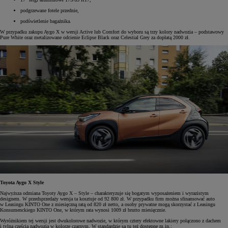
podgrzewane fotele przednie,
podświetlenie bagażnika.
W przypadku zakupu Aygo X w wersji Active lub Comfort do wyboru są trzy kolory nadwozia – podstawowy
Pure White oraz metalizowane odcienie Eclipse Black oraz Celestial Grey za dopłatą 2000 zł.
Toyota Aygo X Style
Najwyższa odmiana Toyoty Aygo X – Style – charakteryzuje się bogatym wyposażeniem i wyrazistym
designem. W przedsprzedaży wersja ta kosztuje od 92 800 zł. W przypadku firm można sfinansować auto
w Leasingu KINTO One z miesięczną ratą od 820 zł netto, a osoby prywatne mogą skorzystać z Leasingu
Konsumenckiego KINTO One, w którym rata wynosi 1009 zł brutto miesięcznie.
Wyróżnikiem tej wersji jest dwukolorowe nadwozie, w którym cztery efektowne lakiery połączono z dachem
i tylną częścią nadwozia w kolorze czarnym. W standardzie są tu też dostępne m.in.: