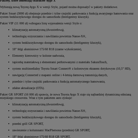
Pakiety, które zmieniają charakter Aygo X
Wybierają nową Toyotę Aygo X w wersji Style, pojazd można doposażyć w pakiety dodatkowe.
Pakiet Smart (3000 zł) obejmuje przednie i tylne czujniki parkowania z funkcją awaryjnego hamowania oraz
system bezkluczykowego dostępu do samochodu (Inteligentny kluczyk).
Pakiet VIP (11 000 zł) wzbogaca listę wyposażenia wersji Style o:
klimatyzację automatyczną (dwustrefową),
technologię oczyszczania i nawilżania powietrza Nanoe-X®,
system bezkluczykowego dostępu do samochodu (Inteligentny kluczyk),
18" felgi aluminiowe 175/60 R18 (czarne wykończenie),
Elementy kierownicy w kolorze nadwozia,
tapicerkę materiałową z elementami perforowanymi z materiału SakuraTouch,
system multimedialny Toyota Smart Connect® z kolorowym ekranem dotykowym (10,5" HD),
nawigację Connected z mapami online i 4-letnią darmową transmisją danych,
przednie i tylne czujniki parkowania z funkcją automatycznego hamowania,
zdalne aktualizacje (OTA).
Pakiet GR SPORT (16 000 zł) sprawia, że nowa Toyota Aygo X staje się najbardziej dynamiczną odmianą
miejskiego crossovera. Wraz z tym pakietem auto zyskuje:
klimatyzację automatyczną (dwustrefową),
technologię oczyszczania i nawilżania powietrza Nanoe-X®,
system bezkluczykowego dostępu do samochodu (Inteligentny kluczyk),
przedni grill GR SPORT,
zawieszenie z kolumnami MacPhersona (przednie) GR SPORT,
18" felgi aluminiowe 175/60 R18 GR SPORT,