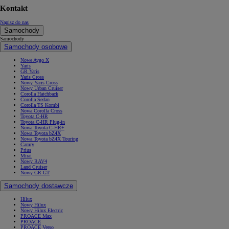
Kontakt
Napisz do nas
Samochody
Samochody
Samochody osobowe
Nowe Aygo X
Yaris
GR Yaris
Yaris Cross
Nowy Yaris Cross
Nowy Urban Cruiser
Corolla Hatchback
Corolla Sedan
Corolla TS Kombi
Nowa Corolla Cross
Toyota C-HR
Toyota C-HR Plug-in
Nowa Toyota C-HR+
Nowa Toyota bZ4X
Nowa Toyota bZ4X Touring
Camry
Prius
Mirai
Nowy RAV4
Land Cruiser
Nowy GR GT
Samochody dostawcze
Hilux
Nowy Hilux
Nowy Hilux Electric
PROACE Max
PROACE
PROACE Verso