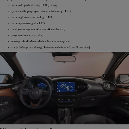
światła do jazdy dziennej LED (listwa),
tylne światła pozycyjne i stopu w technologii LED,
światła główne w technologii LED,
światła przeciwmgielne LED,
inteligentne wycieraczki z czujnikiem deszczu,
przyciemnione szyby tylne,
elektrycznie składane składane lusterka zewnętrzne,
stacja do bezprzewodowego ładowania telefonu w konsoli centralnej.