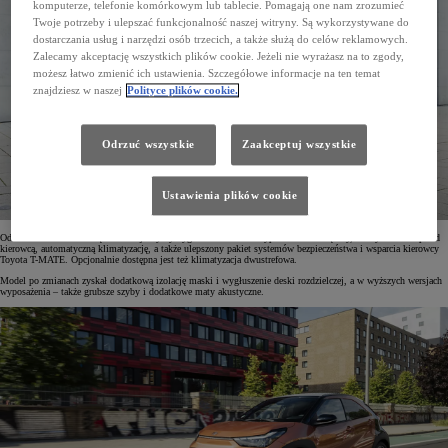
komputerze, telefonie komórkowym lub tablecie. Pomagają one nam zrozumieć
Twoje potrzeby i ulepszać funkcjonalność naszej witryny. Są wykorzystywane do
dostarczania usług i narzędzi osób trzecich, a także służą do celów reklamowych.
Zalecamy akceptację wszystkich plików cookie. Jeżeli nie wyrażasz na to zgody,
możesz łatwo zmienić ich ustawienia. Szczegółowe informacje na ten temat
znajdziesz w naszej
Polityce plików cookie.
Odrzuć wszystkie
Zaakceptuj wszystkie
Ustawienia plików cookie
Odświeżono również wnętrze nowej Toyoty Aygo X. Model ten wyposażono w większy, 7" wyświetlacz przed
kierowcą, automatyczną klimatyzację, a także ulepszony pakiet systemów bezpieczeństwa i wsparcia kierowcy
Toyota T-MATE. Opcjonalnie dostępna jest też klimatyzacja dwustrefowa.
Model po zmianach zyskał dodatkową izolację maski i wygłuszenie deski rozdzielczej, a w wyższych wersjach
wyposażenia – także grubsze szyby i dodatkowe maty akustyczne.