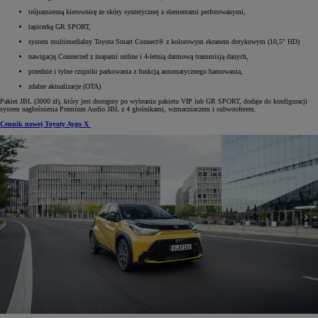
trójramienną kierownicę ze skóry syntetycznej z elementami perforowanymi,
tapicerkę GR SPORT,
system multimedialny Toyota Smart Connect® z kolorowym ekranem dotykowym (10,5" HD)
nawigację Connected z mapami online i 4-letnią darmową transmisją danych,
przednie i tylne czujniki parkowania z funkcją automatycznego hamowania,
zdalne aktualizacje (OTA)
Pakiet JBL (3000 zł), który jest dostępny po wybraniu pakietu VIP lub GR SPORT, dodaje do konfiguracji
system nagłośnienia Premium Audio JBL z 4 głośnikami, wzmacniaczem i subwooferem.
Cennik nowej Toyoty Aygo X