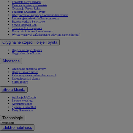
Pozostałe oferty serwisu
Rezerwacja wizyty w serwisie
Gwarancja Toyota Relax
Pozostałe Gwarancje Toyoty
Ubezpieczenia i naprawy blacharsko-lakiernicze
Innowacyjne usługi dla Twojej wygody
Bezpłatne Akcje Serwisowe
Serwis Dobrych Cen
Serwis w ASO się opłaca
Dostęp do informacji serwisowych
Wykaz wydanych zaświadczeń o odbytym szkoleniu (pdf)
Oryginalne części i oleje Toyota
Oryginalne części Toyoty
Oryginalne oleje Toyoty
Akcesoria
Oryginalne akcesoria Toyoty
Opony i koła zimowe
Zabudowy samochodów dostawczych
Zabezpieczenia i alarmy
Sklep Toyoty
Strefa klienta
Aplikacja MyToyota
Instrukcje obsługi
Aktualizacja map
System Bluetooth®
Karty Ratownicze
Technologie
Technologie
Elektromobilność