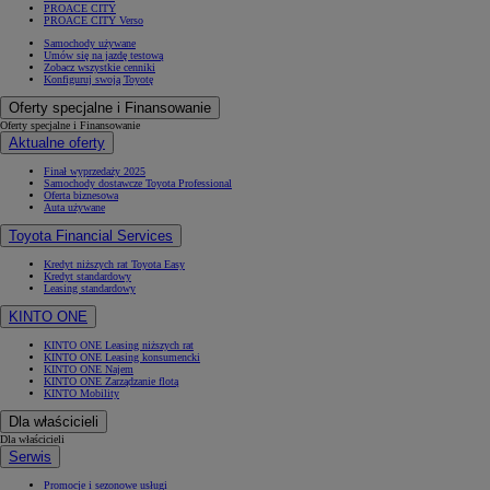
PROACE CITY
PROACE CITY Verso
Samochody używane
Umów się na jazdę testową
Zobacz wszystkie cenniki
Konfiguruj swoją Toyotę
Oferty specjalne i Finansowanie
Oferty specjalne i Finansowanie
Aktualne oferty
Finał wyprzedaży 2025
Samochody dostawcze Toyota Professional
Oferta biznesowa
Auta używane
Toyota Financial Services
Kredyt niższych rat Toyota Easy
Kredyt standardowy
Leasing standardowy
KINTO ONE
KINTO ONE Leasing niższych rat
KINTO ONE Leasing konsumencki
KINTO ONE Najem
KINTO ONE Zarządzanie flotą
KINTO Mobility
Dla właścicieli
Dla właścicieli
Serwis
Promocje i sezonowe usługi