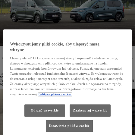
Wykorzystujemy pliki cookie, aby ulepszyć naszą
witrynę
Od stycznia do sierpnia 2024 roku w Polsce zarejestrowano już 7829 pojazdów z linii Toyota
Professional, co stanowi wzrost 7,6% względem ubiegłego roku. Wśród 10 najczęściej wybieranych
samochodów użytkowych znajdują się modele PROACE CITY i PROACE, z kolei w segmencie pick-
Chcemy ułatwić Ci korzystanie z naszej strony i usprawnić świadczenie usług,
upów 33,8% udziału przypada Toyocie Hilux.
dlatego wykorzystujemy pliki cookie, które są umieszczane na Twoim
komputerze, telefonie komórkowym lub tablecie. Pomagają one nam zrozumieć
Twoje potrzeby i ulepszać funkcjonalność naszej witryny. Są wykorzystywane do
Toyota Professional odnotowuje dynamiczny wzrost sprzedaży w 2024 roku, osiągając znakomite wyniki.
W pierwszych ośmiu miesiącach roku zarejestrowano w Polsce 7829 pojazdów dostawczych i osobowych
dostarczania usług i narzędzi osób trzecich, a także służą do celów reklamowych.
Toyota Professional, co oznacza wzrost o 7,6% rok do roku. W samym tylko sierpniu liczba nowych rejestracji
Zalecamy akceptację wszystkich plików cookie. Jeżeli nie wyrażasz na to zgody,
wyniosła 918 aut.
możesz łatwo zmienić ich ustawienia. Szczegółowe informacje na ten temat
znajdziesz w naszej
Polityce plików cookie.
Odrzuć wszystkie
Zaakceptuj wszystkie
Ustawienia plików cookie