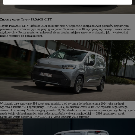
Znaczny wzrost Toyoty PROACE CITY
Toyota PROACE CITY, która od 2021 roku prowadzi w segmencie kompaktowych pojazdów użytkowych,
ponownie potwierdza swoją silną pozycję na rynku. W zestawieniu 10 najczęściej wybieranych samochodów
użytkowych w Polsce model ten uplasował się na drugim miejscu zarówno w sierpniu, jak i w całkowitej
liczbie rejestracji od początku roku.
W sierpniu zarejestrowano 556 sztuk tego modelu, a od stycznia do końca sierpnia 2024 roku na drogi
wyjechało łącznie 4614 egzemplarzy PROACE CITY, co oznacza wzrost o 19,6% względem tego samego
okresu rok wcześniej. Model osiągnął ponadto 33,5% udziału w swoim segmencie, przewyższając łączny wynik
trzech kolejnych konkurentów. Wersja dostawcza była wybierana najczęściej — 2536 sprzedanych sztuk,
natomiast wersja osobowa PROACE CITY Verso uzyskała 2078 rejestracji.