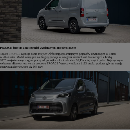
PROACE jednym z najchętniej wybieranych aut użytkowych
Toyota PROACE zajmuje ósme miejsce wśród najpopularniejszych pojazdów użytkowych w Polsce
w 2024 roku. Model wciąż jest na drugiej pozycji w kategorii średnich aut dostawczych z liczbą
2097 zarejestrowanych egzemplarzy od początku roku i udziałem 16,1% w tej części rynku. Najczęstszym
wyborem klientów jest wersja osobowa PROACE Verso z wynikiem 1133 sztuki, podczas gdy na wersję
dostawczą zdecydowano się 964 razy.