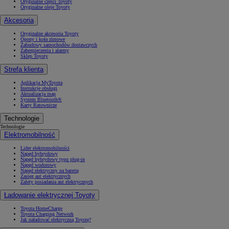
Oryginalne części Toyoty
Oryginalne oleje Toyoty
Akcesoria
Oryginalne akcesoria Toyoty
Opony i koła zimowe
Zabudowy samochodów dostawczych
Zabezpieczenia i alarmy
Sklep Toyoty
Strefa klienta
Aplikacja MyToyota
Instrukcje obsługi
Aktualizacja map
System Bluetooth®
Karty Ratownicze
Technologie
Technologie
Elektromobilność
Lider elektromobilności
Napęd hybrydowy
Napęd hybrydowy typu plug-in
Napęd wodorowy
Napęd elektryczny na baterię
Zasięg aut elektrycznych
Zalety posiadania aut elektrycznych
Ładowanie elektrycznej Toyoty
Toyota HomeCharge
Toyota Charging Network
Jak naładować elektryczną Toyotę?