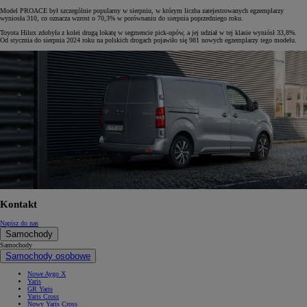
Model PROACE był szczególnie popularny w sierpniu, w którym liczba zarejestrowanych egzemplarzy
wyniosła 310, co oznacza wzrost o 70,3% w porównaniu do sierpnia poprzedniego roku.
Toyota Hilux zdobyła z kolei drugą lokatę w segmencie pick-upów, a jej udział w tej klasie wyniósł 33,8%.
Od stycznia do sierpnia 2024 roku na polskich drogach pojawiło się 981 nowych egzemplarzy tego modelu.
Kontakt
Napisz do nas
Samochody
Samochody
Samochody osobowe
Nowe Aygo X
Yaris
GR Yaris
Yaris Cross
Nowy Yaris Cross