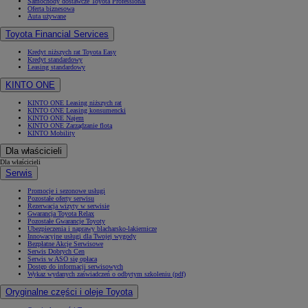
Samochody dostawcze Toyota Professional
Oferta biznesowa
Auta używane
Toyota Financial Services
Kredyt niższych rat Toyota Easy
Kredyt standardowy
Leasing standardowy
KINTO ONE
KINTO ONE Leasing niższych rat
KINTO ONE Leasing konsumencki
KINTO ONE Najem
KINTO ONE Zarządzanie flotą
KINTO Mobility
Dla właścicieli
Dla właścicieli
Serwis
Promocje i sezonowe usługi
Pozostałe oferty serwisu
Rezerwacja wizyty w serwisie
Gwarancja Toyota Relax
Pozostałe Gwarancje Toyoty
Ubezpieczenia i naprawy blacharsko-lakiernicze
Innowacyjne usługi dla Twojej wygody
Bezpłatne Akcje Serwisowe
Serwis Dobrych Cen
Serwis w ASO się opłaca
Dostęp do informacji serwisowych
Wykaz wydanych zaświadczeń o odbytym szkoleniu (pdf)
Oryginalne części i oleje Toyota