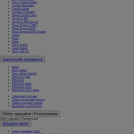
Nowy Urban Cruiser
Corolla Hatchback
Corolla Sedan
Corolla TS Kombi
Nowa Corolla Cross
Toyota C-HR
Toyota C-HR Plug-in
Nowa Toyota C-HR+
Nowa Toyota bZ4X
Nowa Toyota bZ4X Touring
Camry
Prius
Mirai
Nowy RAV4
Land Cruiser
Nowy GR GT
Samochody dostawcze
Hilux
Nowy Hilux
Nowy Hilux Electric
PROACE Max
PROACE
PROACE Verso
PROACE CITY
PROACE CITY Verso
Samochody używane
Umów się na jazdę testową
Zobacz wszystkie cenniki
Konfiguruj swoją Toyotę
Oferty specjalne i Finansowanie
Oferty specjalne i Finansowanie
Aktualne oferty
Finał wyprzedaży 2025