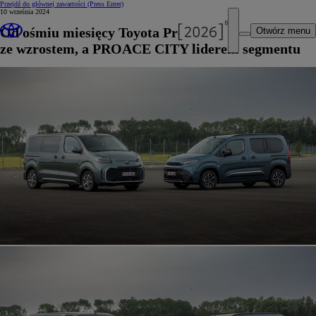
Przejdź do głównej zawartości
(Press Enter)
10 września 2024
Od ośmiu miesięcy Toyota Professional
Otwórz menu
ze wzrostem, a PROACE CITY liderem segmentu