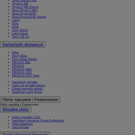
Nowa Corolla Cross
Toyota C-HR
Toyota C-HR Plug-in
Nowa Toyota C-HR+
Nowa Toyota bZ4X
Nowa Toyota bZ4X Touring
Camry
Prius
Mirai
Nowy RAV4
Land Cruiser
Nowy GR GT
Samochody dostawcze
Hilux
Nowy Hilux
Nowy Hilux Electric
PROACE Max
PROACE
PROACE Verso
PROACE CITY
PROACE CITY Verso
Samochody używane
Umów się na jazdę testową
Zobacz wszystkie cenniki
Konfiguruj swoją Toyotę
Oferty specjalne i Finansowanie
Oferty specjalne i Finansowanie
Aktualne oferty
Finał wyprzedaży 2025
Samochody dostawcze Toyota Professional
Oferta biznesowa
Auta używane
Toyota Financial Services