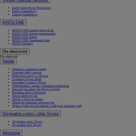
Kredyt niższych rat Toyota Easy
Kredyt standardowy
Leasing standardowy
KINTO ONE
KINTO ONE Leasing niższych rat
KINTO ONE Leasing konsumencki
KINTO ONE Najem
KINTO ONE Zarządzanie flotą
KINTO Mobility
Dla właścicieli
Dla właścicieli
Serwis
Promocje i sezonowe usługi
Pozostałe oferty serwisu
Rezerwacja wizyty w serwisie
Gwarancja Toyota Relax
Pozostałe Gwarancje Toyoty
Ubezpieczenia i naprawy blacharsko-lakiernicze
Innowacyjne usługi dla Twojej wygody
Bezpłatne Akcje Serwisowe
Serwis Dobrych Cen
Serwis w ASO się opłaca
Dostęp do informacji serwisowych
Wykaz wydanych zaświadczeń o odbytym szkoleniu (pdf)
Oryginalne części i oleje Toyota
Oryginalne części Toyoty
Oryginalne oleje Toyoty
Akcesoria