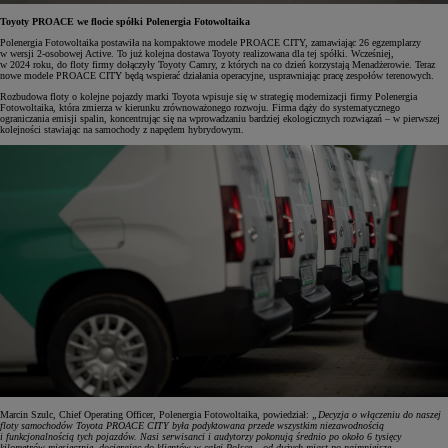
Toyoty PROACE we flocie spółki Polenergia Fotowoltaika
Polenergia Fotowoltaika postawiła na kompaktowe modele PROACE CITY, zamawiając 26 egzemplarzy
w wersji 2-osobowej Active. To już kolejna dostawa Toyoty realizowana dla tej spółki. Wcześniej,
w 2024 roku, do floty firmy dołączyły Toyoty Camry, z których na co dzień korzystają Menadżerowie. Teraz
nowe modele PROACE CITY będą wspierać działania operacyjne, usprawniając pracę zespołów terenowych.
Rozbudowa floty o kolejne pojazdy marki Toyota wpisuje się w strategię modernizacji firmy Polenergia
Fotowoltaika, która zmierza w kierunku zrównoważonego rozwoju. Firma dąży do systematycznego
ograniczania emisji spalin, koncentrując się na wprowadzaniu bardziej ekologicznych rozwiązań – w pierwszej
kolejności stawiając na samochody z napędem hybrydowym.
Marcin Szulc, Chief Operating Officer, Polenergia Fotowoltaika, powiedział:
„Decyzja o włączeniu do naszej
floty samochodów Toyota PROACE CITY była podyktowana przede wszystkim niezawodnością
i funkcjonalnością tych pojazdów. Nasi serwisanci i audytorzy pokonują średnio po około 6 tysięcy
kilometrów miesięcznie, docierając do klientów w całej Polsce – od dużych miast po najmniejsze