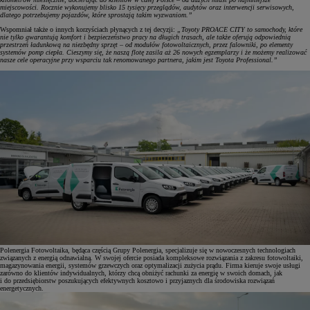
miejscowości. Rocznie wykonujemy blisko 15 tysięcy przeglądów, audytów oraz interwencji serwisowych,
dlatego potrzebujemy pojazdów, które sprostają takim wyzwaniom.”
Wspomniał także o innych korzyściach płynących z tej decyzji:
„Toyoty PROACE CITY to samochody, które
nie tylko gwarantują komfort i bezpieczeństwo pracy na długich trasach, ale także oferują odpowiednią
przestrzeń ładunkową na niezbędny sprzęt – od modułów fotowoltaicznych, przez falowniki, po elementy
systemów pomp ciepła. Cieszymy się, że naszą flotę zasila aż 26 nowych egzemplarzy i że możemy realizować
nasze cele operacyjne przy wsparciu tak renomowanego partnera, jakim jest Toyota Professional.”
Polenergia Fotowoltaika, będąca częścią Grupy Polenergia, specjalizuje się w nowoczesnych technologiach
związanych z energią odnawialną. W swojej ofercie posiada kompleksowe rozwiązania z zakresu fotowoltaiki,
magazynowania energii, systemów grzewczych oraz optymalizacji zużycia prądu. Firma kieruje swoje usługi
zarówno do klientów indywidualnych, którzy chcą obniżyć rachunki za energię w swoich domach, jak
i do przedsiębiorstw poszukujących efektywnych kosztowo i przyjaznych dla środowiska rozwiązań
energetycznych.