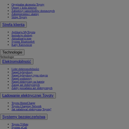
Oryginalne akcesoria Toyoty
Opony i koła zimowe
Zabudowy samochodów dostawczych
Zabezpieczenia i alarmy
Sklep Toyoty
Strefa klienta
Aplikacja MyToyota
Instrukcje obsługi
Aktualizacja map
System Bluetooth®
Karty Ratownicze
Technologie
Technologie
Elektromobilność
Lider elektromobilności
Napęd hybrydowy
Napęd hybrydowy typu plug-in
Napęd wodorowy
Napęd elektryczny na baterię
Zasięg aut elektrycznych
Zalety posiadania aut elektrycznych
Ładowanie elektrycznej Toyoty
Toyota HomeCharge
Toyota Charging Network
Jak naładować elektryczną Toyotę?
Systemy bezpieczeństwa
Toyota T-Mate
System eCall