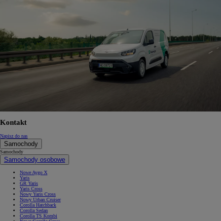
Kontakt
Napisz do nas
Samochody
Samochody
Samochody osobowe
Nowe Aygo X
Yaris
GR Yaris
Yaris Cross
Nowy Yaris Cross
Nowy Urban Cruiser
Corolla Hatchback
Corolla Sedan
Corolla TS Kombi