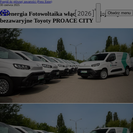
Przejdź do głównej zawartości
(Press Enter)
30 czerwca 2025
Polenergia Fotowoltaika włącza do swojej floty
Otwórz menu
bezawaryjne Toyoty PROACE CITY