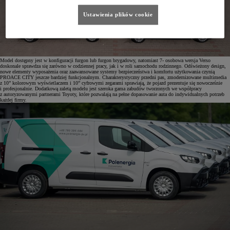
Ustawienia plików cookie
Model dostępny jest w konfiguracji furgon lub furgon brygadowy, natomiast 7- osobowa wersja Verso
doskonale sprawdza się zarówno w codziennej pracy, jak i w roli samochodu rodzinnego. Odświeżony design,
nowe elementy wyposażenia oraz zaawansowane systemy bezpieczeństwa i komfortu użytkowania czynią
PROACE CITY jeszcze bardziej funkcjonalnym. Charakterystyczny przedni pas, zmodernizowane multimedia
z 10” kolorowym wyświetlaczem i 10” cyfrowymi zegarami sprawiają, że pojazd prezentuje się nowocześnie
i profesjonalnie. Dodatkową zaletą modelu jest szeroka gama zabudów tworzonych we współpracy
z autoryzowanymi partnerami Toyoty, które pozwalają na pełne dopasowanie auta do indywidualnych potrzeb
każdej firmy.