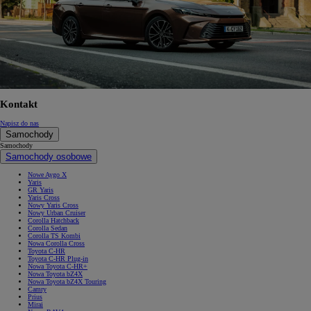
Kontakt
Napisz do nas
Samochody
Samochody
Samochody osobowe
Nowe Aygo X
Yaris
GR Yaris
Yaris Cross
Nowy Yaris Cross
Nowy Urban Cruiser
Corolla Hatchback
Corolla Sedan
Corolla TS Kombi
Nowa Corolla Cross
Toyota C-HR
Toyota C-HR Plug-in
Nowa Toyota C-HR+
Nowa Toyota bZ4X
Nowa Toyota bZ4X Touring
Camry
Prius
Mirai