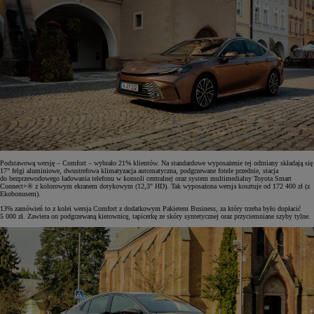
Podstawową wersję – Comfort – wybrało 21% klientów. Na standardowe wyposażenie tej odmiany składają się
17" felgi aluminiowe, dwustrefowa klimatyzacja automatyczna, podgrzewane fotele przednie, stacja
do bezprzewodowego ładowania telefonu w konsoli centralnej oraz system multimedialny Toyota Smart
Connect+® z kolorowym ekranem dotykowym (12,3" HD). Tak wyposażona wersja kosztuje od 172 400 zł (z
Ekobonusem).
13% zamówień to z kolei wersja Comfort z dodatkowym Pakietem Business, za który trzeba było dopłacić
5 000 zł. Zawiera on podgrzewaną kierownicę, tapicerkę ze skóry syntetycznej oraz przyciemniane szyby tylne.