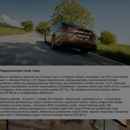
Najpopularniejsze wersje Camry
Klienci najchętniej zamawiali nową Toyotę Camry w wyższych wersjach wyposażenia. Aż 35% z nich wybrało
auto w odmianie Prestige z 18" felgami aluminiowymi, skórzaną tapicerką, wentylowanymi fotelami
przednimi, elektryczną regulacją kolumny kierownicy, przyciemnianymi szybami tylnymi, 12,3" cyfrowymi
zegarami oraz pakietem systemów bezpieczeństwa rozszerzonym o asystenta zmiany pasa ruchu (LCA) i system
ostrzegania o ruchu poprzecznym z przodu pojazdu (FCTA). Tak skonfigurowane auto kosztuje obecnie
od 190 900 zł (z uwzględnieniem Ekobonusu).
Topową odmianę – Executive – wybrało 31% klientów. Wersja ta jest wyposażona m.in. w trzystrefową
klimatyzację automatyczną, cyfrowe lusterko wsteczne, spryskiwacz kamery cofania, podgrzewane skrajne
siedzenia na tylnej kanapie, wyświetlacz HUD na przedniej szybie, system Premium Audio JBL
z 9 głośnikami, monitor panoramiczny z systemem kamer 360 stopni (PVM) oraz podłokietnik tylny
z możliwością̨ sterowania radiem, elektrycznym pochyleniem tylnych foteli, regulacji temperatury klimatyzacji
oraz rolety. Z Ekobonusem Camry Executive kosztuje teraz od 209 500 zł.