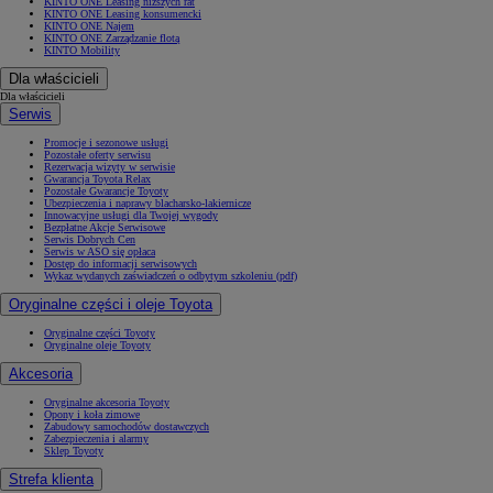
KINTO ONE Leasing niższych rat
KINTO ONE Leasing konsumencki
KINTO ONE Najem
KINTO ONE Zarządzanie flotą
KINTO Mobility
Dla właścicieli
Dla właścicieli
Serwis
Promocje i sezonowe usługi
Pozostałe oferty serwisu
Rezerwacja wizyty w serwisie
Gwarancja Toyota Relax
Pozostałe Gwarancje Toyoty
Ubezpieczenia i naprawy blacharsko-lakiernicze
Innowacyjne usługi dla Twojej wygody
Bezpłatne Akcje Serwisowe
Serwis Dobrych Cen
Serwis w ASO się opłaca
Dostęp do informacji serwisowych
Wykaz wydanych zaświadczeń o odbytym szkoleniu (pdf)
Oryginalne części i oleje Toyota
Oryginalne części Toyoty
Oryginalne oleje Toyoty
Akcesoria
Oryginalne akcesoria Toyoty
Opony i koła zimowe
Zabudowy samochodów dostawczych
Zabezpieczenia i alarmy
Sklep Toyoty
Strefa klienta