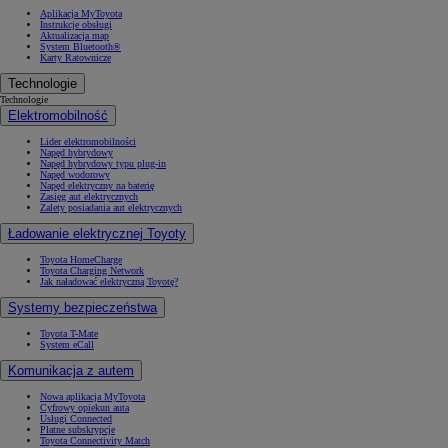
Aplikacja MyToyota
Instrukcje obsługi
Aktualizacja map
System Bluetooth®
Karty Ratownicze
Technologie
Technologie
Elektromobilność
Lider elektromobilności
Napęd hybrydowy
Napęd hybrydowy typu plug-in
Napęd wodorowy
Napęd elektryczny na baterię
Zasięg aut elektrycznych
Zalety posiadania aut elektrycznych
Ładowanie elektrycznej Toyoty
Toyota HomeCharge
Toyota Charging Network
Jak naładować elektryczną Toyotę?
Systemy bezpieczeństwa
Toyota T-Mate
System eCall
Komunikacja z autem
Nowa aplikacja MyToyota
Cyfrowy opiekun auta
Usługi Connected
Płatne subskrypcje
Toyota Connectivity Match