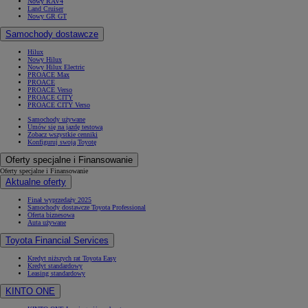
Nowy RAV4
Land Cruiser
Nowy GR GT
Samochody dostawcze
Hilux
Nowy Hilux
Nowy Hilux Electric
PROACE Max
PROACE
PROACE Verso
PROACE CITY
PROACE CITY Verso
Samochody używane
Umów się na jazdę testową
Zobacz wszystkie cenniki
Konfiguruj swoją Toyotę
Oferty specjalne i Finansowanie
Oferty specjalne i Finansowanie
Aktualne oferty
Finał wyprzedaży 2025
Samochody dostawcze Toyota Professional
Oferta biznesowa
Auta używane
Toyota Financial Services
Kredyt niższych rat Toyota Easy
Kredyt standardowy
Leasing standardowy
KINTO ONE