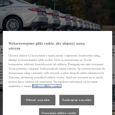
Wykorzystujemy pliki cookie, aby ulepszyć naszą
witrynę
KINTO One obsługuje już ponad 50 tys. pojazdów, a w pierwszej połowie 2025 roku liczba zawartych
kontraktów sięgnęła 11 102, co oznacza wzrost o 19,6% rok do roku. Najchętniej wybieranym modelem
w ofercie leasingowej pozostaje Toyota Corolla, a segment Toyota Professional odnotował imponujący
Chcemy ułatwić Ci korzystanie z naszej strony i usprawnić świadczenie usług,
wzrost liczby umów o 115,9%. W klasie premium pozycję lidera utrzymał Lexus NX.
dlatego wykorzystujemy pliki cookie, które są umieszczane na Twoim
KINTO One jest kompleksową ofertą leasingu i wynajmu długoterminowego nowych oraz używanych
komputerze, telefonie komórkowym lub tablecie. Pomagają one nam zrozumieć
samochodów dostępną u dilerów Toyoty i Lexusa, w salonach Toyota Professional oraz w punktach Toyota
Twoje potrzeby i ulepszać funkcjonalność naszej witryny. Są wykorzystywane do
Pewne Auto specjalizujących się w sprzedaży aut z rynku wtórnego. Program wyróżnia się atrakcyjnymi,
niskimi ratami miesięcznymi, elastyczną wysokością wpłaty początkowej oraz możliwością ujęcia w jednej
dostarczania usług i narzędzi osób trzecich, a także służą do celów reklamowych.
fakturze wszystkich kosztów – od serwisu, przez pełne ubezpieczenie, po wymianę i przechowywanie opon. Dla
Zalecamy akceptację wszystkich plików cookie. Jeżeli nie wyrażasz na to zgody,
firm dostępna jest także opcja zarządzania flotą, natomiast Leasing Konsumencki KINTO One został stworzony
z myślą o klientach indywidualnych.
możesz łatwo zmienić ich ustawienia. Szczegółowe informacje na ten temat
znajdziesz w naszej
Polityce plików cookie.
Odrzuć wszystkie
Zaakceptuj wszystkie
Ustawienia plików cookie