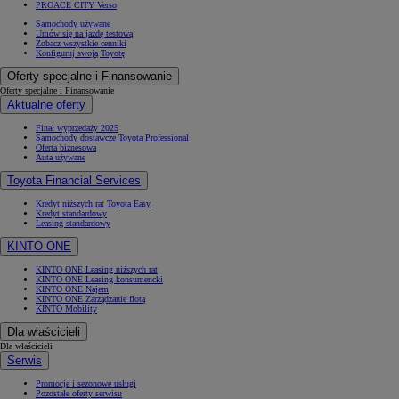
PROACE CITY Verso
Samochody używane
Umów się na jazdę testową
Zobacz wszystkie cenniki
Konfiguruj swoją Toyotę
Oferty specjalne i Finansowanie
Oferty specjalne i Finansowanie
Aktualne oferty
Finał wyprzedaży 2025
Samochody dostawcze Toyota Professional
Oferta biznesowa
Auta używane
Toyota Financial Services
Kredyt niższych rat Toyota Easy
Kredyt standardowy
Leasing standardowy
KINTO ONE
KINTO ONE Leasing niższych rat
KINTO ONE Leasing konsumencki
KINTO ONE Najem
KINTO ONE Zarządzanie flotą
KINTO Mobility
Dla właścicieli
Dla właścicieli
Serwis
Promocje i sezonowe usługi
Pozostałe oferty serwisu