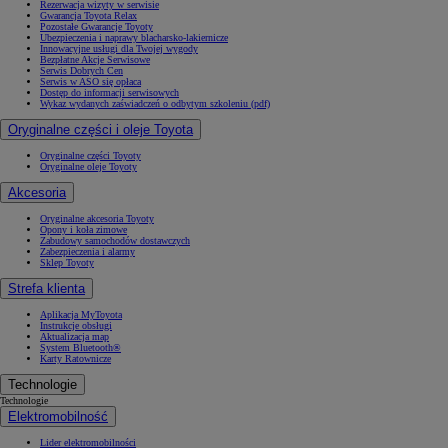
Rezerwacja wizyty w serwisie
Gwarancja Toyota Relax
Pozostałe Gwarancje Toyoty
Ubezpieczenia i naprawy blacharsko-lakiernicze
Innowacyjne usługi dla Twojej wygody
Bezpłatne Akcje Serwisowe
Serwis Dobrych Cen
Serwis w ASO się opłaca
Dostęp do informacji serwisowych
Wykaz wydanych zaświadczeń o odbytym szkoleniu (pdf)
Oryginalne części i oleje Toyota
Oryginalne części Toyoty
Oryginalne oleje Toyoty
Akcesoria
Oryginalne akcesoria Toyoty
Opony i koła zimowe
Zabudowy samochodów dostawczych
Zabezpieczenia i alarmy
Sklep Toyoty
Strefa klienta
Aplikacja MyToyota
Instrukcje obsługi
Aktualizacja map
System Bluetooth®
Karty Ratownicze
Technologie
Technologie
Elektromobilność
Lider elektromobilności