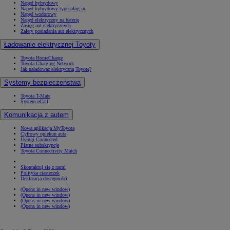
Napęd hybrydowy
Napęd hybrydowy typu plug-in
Napęd wodorowy
Napęd elektryczny na baterię
Zasięg aut elektrycznych
Zalety posiadania aut elektrycznych
Ładowanie elektrycznej Toyoty
Toyota HomeCharge
Toyota Charging Network
Jak naładować elektryczną Toyotę?
Systemy bezpieczeństwa
Toyota T-Mate
System eCall
Komunikacja z autem
Nowa aplikacja MyToyota
Cyfrowy opiekun auta
Usługi Connected
Płatne subskrypcje
Toyota Connectivity Match
Skontaktuj się z nami
Polityka ciasteczek
Deklaracja dostępności
(Opens in new window)
(Opens in new window)
(Opens in new window)
(Opens in new window)