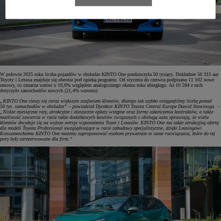
W połowie 2025 roku liczba pojazdów w obsłudze KINTO One przekroczyła 50 tysięcy. Dokładnie 50 315 aut
Toyoty i Lexusa znajduje się obecnie pod opieką programu. Od stycznia do czerwca podpisano 11 102 nowe
umowy, co oznacza wzrost o 19,6% względem analogicznego okresu roku ubiegłego. Aż 10 284 z nich
dotyczyło samochodów nowych (21,4% wzrostu).
„KINTO One cieszy się coraz większym zaufaniem klientów, dlatego tak szybko osiągnęliśmy liczbę ponad
50 tys. samochodów w obsłudze” – powiedział Dyrektor KINTO Toyota Central Europe Dawid Stawinoga. –
„Niskie miesięczne raty, atrakcyjne i elastyczne opłaty wstępne oraz formy zakończenia kontraktów, a także
możliwość zawarcia w racie także dodatkowych kosztów związanych z obsługą auta sprawiają, że wielu
klientów decyduje się na wyższe wersje wyposażenia Toyot i Lexusów. KINTO One ma także atrakcyjną ofertę
dla modeli Toyota Professional uwzględniające w racie zabudowy specjalistyczne, dzięki Leasingowi
Konsumenckiemu KINTO One możemy zaproponować osobom prywatnym te same rozwiązania, które do tej
pory były zarezerwowane dla firm.”