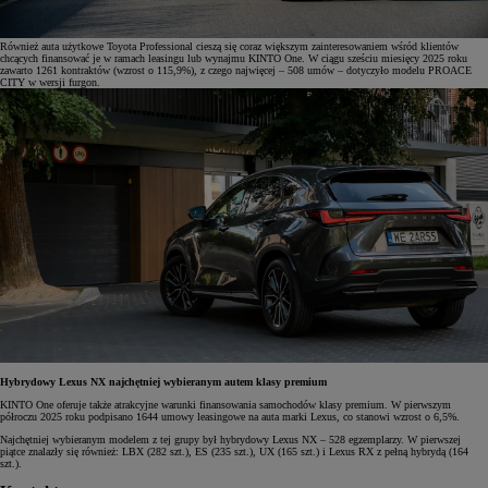
Również auta użytkowe Toyota Professional cieszą się coraz większym zainteresowaniem wśród klientów
chcących finansować je w ramach leasingu lub wynajmu KINTO One. W ciągu sześciu miesięcy 2025 roku
zawarto 1261 kontraktów (wzrost o 115,9%), z czego najwięcej – 508 umów – dotyczyło modelu PROACE
CITY w wersji furgon.
Hybrydowy Lexus NX najchętniej wybieranym autem klasy premium
KINTO One oferuje także atrakcyjne warunki finansowania samochodów klasy premium. W pierwszym
półroczu 2025 roku podpisano 1644 umowy leasingowe na auta marki Lexus, co stanowi wzrost o 6,5%.
Najchętniej wybieranym modelem z tej grupy był hybrydowy Lexus NX – 528 egzemplarzy. W pierwszej
piątce znalazły się również: LBX (282 szt.), ES (235 szt.), UX (165 szt.) i Lexus RX z pełną hybrydą (164
szt.).