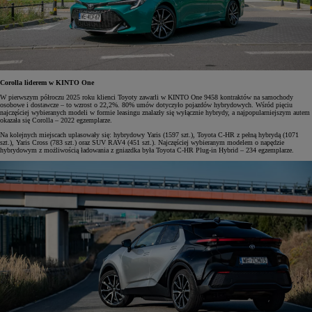
Corolla liderem w KINTO One
W pierwszym półroczu 2025 roku klienci Toyoty zawarli w KINTO One 9458 kontraktów na samochody
osobowe i dostawcze – to wzrost o 22,2%. 80% umów dotyczyło pojazdów hybrydowych. Wśród pięciu
najczęściej wybieranych modeli w formie leasingu znalazły się wyłącznie hybrydy, a najpopularniejszym autem
okazała się Corolla – 2022 egzemplarze.
Na kolejnych miejscach uplasowały się: hybrydowy Yaris (1597 szt.), Toyota C-HR z pełną hybrydą (1071
szt.), Yaris Cross (783 szt.) oraz SUV RAV4 (451 szt.). Najczęściej wybieranym modelem o napędzie
hybrydowym z możliwością ładowania z gniazdka była Toyota C-HR Plug-in Hybrid – 234 egzemplarze.