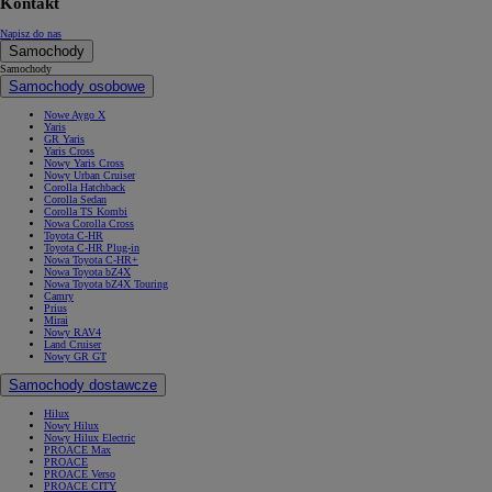
Kontakt
Napisz do nas
Samochody
Samochody
Samochody osobowe
Nowe Aygo X
Yaris
GR Yaris
Yaris Cross
Nowy Yaris Cross
Nowy Urban Cruiser
Corolla Hatchback
Corolla Sedan
Corolla TS Kombi
Nowa Corolla Cross
Toyota C-HR
Toyota C-HR Plug-in
Nowa Toyota C-HR+
Nowa Toyota bZ4X
Nowa Toyota bZ4X Touring
Camry
Prius
Mirai
Nowy RAV4
Land Cruiser
Nowy GR GT
Samochody dostawcze
Hilux
Nowy Hilux
Nowy Hilux Electric
PROACE Max
PROACE
PROACE Verso
PROACE CITY