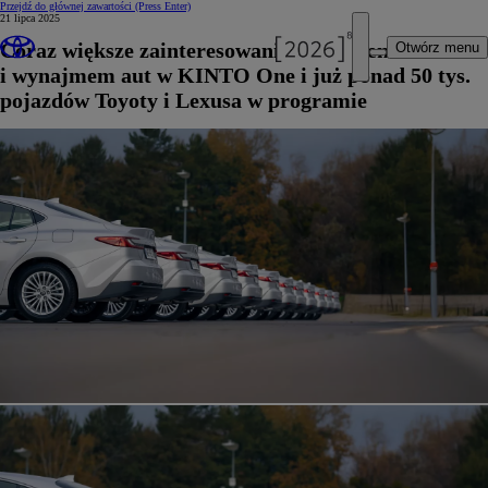
Przejdź do głównej zawartości
(Press Enter)
21 lipca 2025
Coraz większe zainteresowanie leasingiem
Otwórz menu
i wynajmem aut w KINTO One i już ponad 50 tys.
pojazdów Toyoty i Lexusa w programie