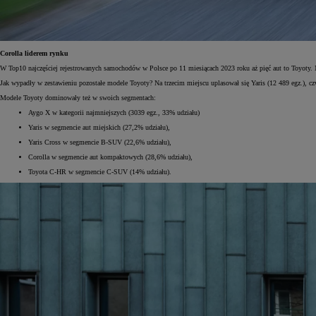
Corolla liderem rynku
W Top10 najczęściej rejestrowanych samochodów w Polsce po 11 miesiącach 2023 roku aż pięć aut to Toyoty.
Jak wypadły w zestawieniu pozostałe modele Toyoty? Na trzecim miejscu uplasował się Yaris (12 489 egz.), czw
Modele Toyoty dominowały też w swoich segmentach:
Aygo X w kategorii najmniejszych (3039 egz., 33% udziału)
Yaris w segmencie aut miejskich (27,2% udziału),
Yaris Cross w segmencie B-SUV (22,6% udziału),
Corolla w segmencie aut kompaktowych (28,6% udziału),
Toyota C-HR w segmencie C-SUV (14% udziału).