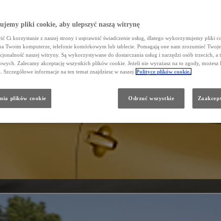
jemy pliki cookie, aby ulepszyć naszą witrynę
ć Ci korzystanie z naszej strony i usprawnić świadczenie usług, dlatego wykorzystujemy pliki co
na Twoim komputerze, telefonie komórkowym lub tablecie. Pomagają one nam zrozumieć Twoje 
cjonalność naszej witryny. Są wykorzystywane do dostarczania usług i narzędzi osób trzecich, a 
wych. Zalecamy akceptację wszystkich plików cookie. Jeżeli nie wyrażasz na to zgody, możesz 
a. Szczegółowe informacje na ten temat znajdziesz w naszej
Polityce plików cookie.
nia plików cookie
Odrzuć wszystkie
Zaakcept