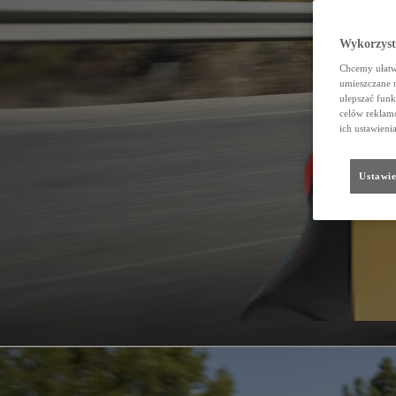
Wykorzystu
Chcemy ułatwi
umieszczane 
ulepszać funk
celów reklamo
ich ustawieni
Ustawie