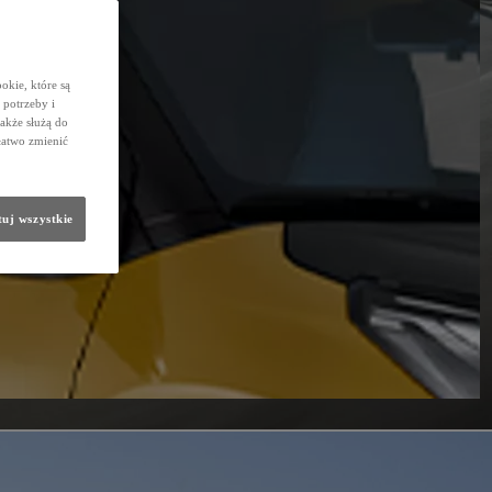
okie, które są
potrzeby i
także służą do
łatwo zmienić
uj wszystkie