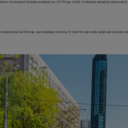
towy od stycznia do listopada powiększył się o 20 750 egz. Corolli. W dziesiątce najczęściej rejestrowanych au
 zarejestrowali już 6234 egz. tego miejskiego crossovera. W Top10 tej części rynku uplasowały się jeszcze tak