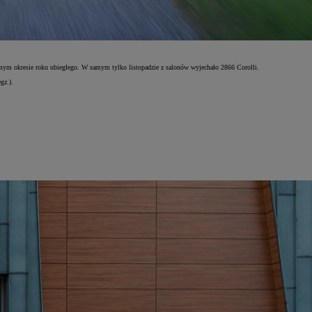
mym okresie roku ubiegłego. W samym tylko listopadzie z salonów wyjechało 2866 Corolli.
gz.).