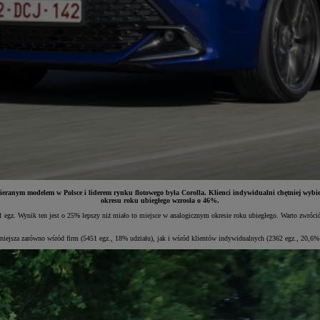
ieranym modelem w Polsce i liderem rynku flotowego była Corolla. Klienci indywidualni chętniej wybier
okresu roku ubiegłego wzrosła o 46%.
471 egz. Wynik ten jest o 25% lepszy niż miało to miejsce w analogicznym okresie roku ubiegłego. Warto zwr
niejsza zarówno wśród firm (5451 egz., 18% udziału), jak i wśród klientów indywidualnych (2362 egz., 20,6% 