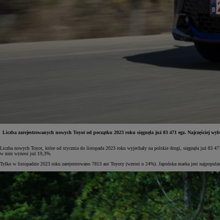
Liczba zarejestrowanych nowych Toyot od początku 2023 roku sięgnęła już 83 471 egz. Najczęściej wyb
Liczba nowych Toyot, które od stycznia do listopada 2023 roku wyjechały na polskie drogi, sięgnęła już 83 
Od
81 900 zł
w nim wynosi już 19,3%.
Tylko w listopadzie 2023 roku zarejestrowano 7813 aut Toyoty (wzrost o 24%). Japońska marka jest najpopular
Yaris Cross
HYBRID