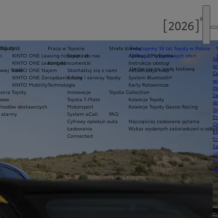
 Toyoty
NTO ONE
Praca w Toyocie
Strefa klienta
Świętujemy 35 lat Toyoty w Polsce
i
KINTO ONE Leasing niższych rat
Dołącz do nas
Aplikacja MyToyota
Odkryj 35 wyjątkowych ofert
Ak
KINTO ONE Leasing konsumencki
Kontakt
Instrukcje obsługi
pr
Umów się na jazdę testową
owej Trade
KINTO ONE Najem
Skontaktuj się z nami
Aktualizacja map
Ce
KINTO ONE Zarządzanie flotą
Salony i serwisy Toyoty
System Bluetooth®
ws
KINTO Mobility
Technologie
Karty Ratownicze
mo
oria Toyoty
Innowacje
Toyota Collection
S
mowe
Toyota T-Mate
Kolekcje Toyoty
do
hodów dostawczych
Motorsport
Kolekcje Toyoty Gazoo Racing
To
 alarmy
System eCall
FAQ
Pr
Cyfrowy opiekun auta
Najczęściej zadawane pytania
Of
Ładowanie
Wykaz wydanych zaświadczeń o odbyty
KI
Connected
fi
S
u
in
w
U
si
ja
te