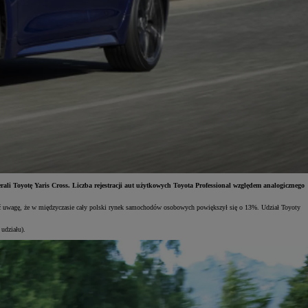
ali Toyotę Yaris Cross. Liczba rejestracji aut użytkowych Toyota Professional względem analogicznego
ócić uwagę, że w międzyczasie cały polski rynek samochodów osobowych powiększył się o 13%. Udział Toyoty
udziału).