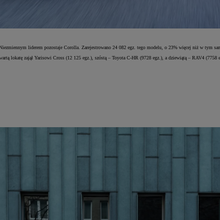
 Niezmiennym liderem pozostaje Corolla. Zarejestrowano 24 082 egz. tego modelu, o 23% więcej niż w tym sa
artą lokatę zajął Yarisowi Cross (12 125 egz.), szóstą – Toyota C-HR (9728 egz.), a dziewiątą – RAV4 (7758 e