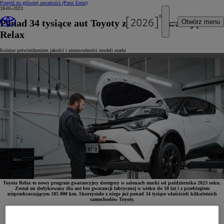
Przejdź do głównej zawartości
(Press Enter)
18-05-2023
Ponad 34 tysiące aut Toyoty z nową gwarancją
Otwórz menu
Relax
Kolejne potwierdzeniem jakości i niezawodności modeli marki
Toyota Relax to nowy program gwarancyjny dostępny w salonach marki od października 2023 roku.
Został on dedykowany dla aut bez gwarancji fabrycznej w wieku do 10 lat i z przebiegiem
nieprzekraczającym 185 000 km. Skorzystało z niego już ponad 34 tysiące właścicieli kilkuletnich
samochodów Toyoty.
Od 7 miesięcy właściciele kilkuletnich samochodów Toyoty mogą skorzystać z nowego programu
gwarancyjnego Toyota Relax, oferowanego po wykonaniu przeglądu w wersji Relax
w autoryzowanym serwisie marki. Z programu skorzystało już ponad 34 tysiące osób, co po raz