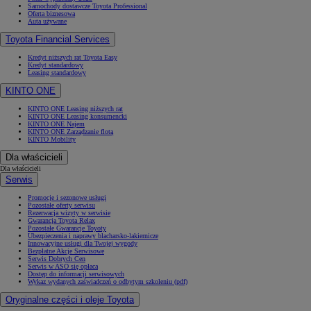
Samochody dostawcze Toyota Professional
Oferta biznesowa
Auta używane
Toyota Financial Services
Kredyt niższych rat Toyota Easy
Kredyt standardowy
Leasing standardowy
KINTO ONE
KINTO ONE Leasing niższych rat
KINTO ONE Leasing konsumencki
KINTO ONE Najem
KINTO ONE Zarządzanie flotą
KINTO Mobility
Dla właścicieli
Dla właścicieli
Serwis
Promocje i sezonowe usługi
Pozostałe oferty serwisu
Rezerwacja wizyty w serwisie
Gwarancja Toyota Relax
Pozostałe Gwarancje Toyoty
Ubezpieczenia i naprawy blacharsko-lakiernicze
Innowacyjne usługi dla Twojej wygody
Bezpłatne Akcje Serwisowe
Serwis Dobrych Cen
Serwis w ASO się opłaca
Dostęp do informacji serwisowych
Wykaz wydanych zaświadczeń o odbytym szkoleniu (pdf)
Oryginalne części i oleje Toyota