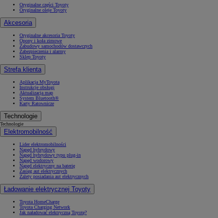
Oryginalne części Toyoty
Oryginalne oleje Toyoty
Akcesoria
Oryginalne akcesoria Toyoty
Opony i koła zimowe
Zabudowy samochodów dostawczych
Zabezpieczenia i alarmy
Sklep Toyoty
Strefa klienta
Aplikacja MyToyota
Instrukcje obsługi
Aktualizacja map
System Bluetooth®
Karty Ratownicze
Technologie
Technologie
Elektromobilność
Lider elektromobilności
Napęd hybrydowy
Napęd hybrydowy typu plug-in
Napęd wodorowy
Napęd elektryczny na baterię
Zasięg aut elektrycznych
Zalety posiadania aut elektrycznych
Ładowanie elektrycznej Toyoty
Toyota HomeCharge
Toyota Charging Network
Jak naładować elektryczną Toyotę?