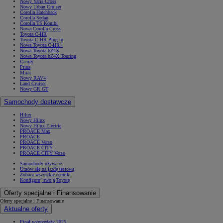
Nowy Yaris Cross
Nowy Urban Cruiser
Corolla Hatchback
Corolla Sedan
Corolla TS Kombi
Nowa Corolla Cross
Toyota C-HR
Toyota C-HR Plug-in
Nowa Toyota C-HR+
Nowa Toyota bZ4X
Nowa Toyota bZ4X Touring
Camry
Prius
Mirai
Nowy RAV4
Land Cruiser
Nowy GR GT
Samochody dostawcze
Hilux
Nowy Hilux
Nowy Hilux Electric
PROACE Max
PROACE
PROACE Verso
PROACE CITY
PROACE CITY Verso
Samochody używane
Umów się na jazdę testową
Zobacz wszystkie cenniki
Konfiguruj swoją Toyotę
Oferty specjalne i Finansowanie
Oferty specjalne i Finansowanie
Aktualne oferty
Finał wyprzedaży 2025