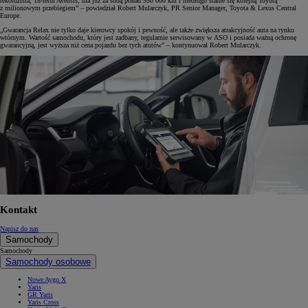
rekordzista, 18-letni Avensis, ma już za sobą ponad 950 000 km i niedługo stanie się kolejną Toyotą
z milionowym przebiegiem” – powiedział Robert Mularczyk, PR Senior Manager, Toyota & Lexus Central
Europe.
„Gwarancja Relax nie tylko daje kierowcy spokój i pewność, ale także zwiększa atrakcyjność auta na rynku
wtórnym. Wartość samochodu, który jest zadbany, regularnie serwisowany w ASO i posiada ważną ochronę
gwarancyjną, jest wyższa niż cena pojazdu bez tych atutów” – kontynuował Robert Mularczyk.
Kontakt
Napisz do nas
Samochody
Samochody
Samochody osobowe
Nowe Aygo X
Yaris
GR Yaris
Yaris Cross