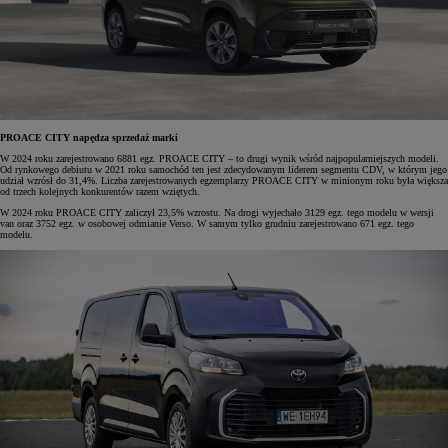
PROACE CITY napędza sprzedaż marki
W 2024 roku zarejestrowano 6881 egz. PROACE CITY – to drugi wynik wśród najpopularniejszych modeli.
Od rynkowego debiutu w 2021 roku samochód ten jest zdecydowanym liderem segmentu CDV, w którym jego
udział wzrósł do 31,4%. Liczba zarejestrowanych egzemplarzy PROACE CITY w minionym roku była większa
od trzech kolejnych konkurentów razem wziętych.
W 2024 roku PROACE CITY zaliczył 23,5% wzrostu. Na drogi wyjechało 3129 egz. tego modelu w wersji
van oraz 3752 egz. w osobowej odmianie Verso. W samym tylko grudniu zarejestrowano 671 egz. tego
modelu.