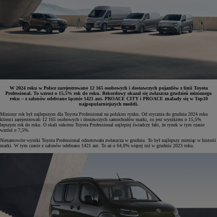
W 2024 roku w Polsce zarejestrowano 12 165 osobowych i dostawczych pojazdów z linii Toyota
Professional. To wzrost o 15,5% rok do roku. Rekordowy okazał się zwłaszcza grudzień minionego
roku – z salonów odebrano łącznie 1421 aut. PROACE CITY i PROACE znalazły się w Top10
najpopularniejszych modeli.
Miniony rok był najlepszym dla Toyota Professional na polskim rynku. Od stycznia do grudnia 2024 roku
klienci zarejestrowali 12 165 osobowych i dostawczych samochodów marki, co jest wynikiem o 15,5%
lepszym rok do roku. O skali sukcesu Toyota Professional najlepiej świadczy fakt, że rynek w tym czasie
wzrósł o 7,5%.
Niesamowite wyniki Toyota Professional odnotowała zwłaszcza w grudniu. To był najlepszy miesiąc w historii
marki. W tym czasie z salonów odebrano 1421 aut. To aż o 64,8% więcej niż w grudniu 2023 roku.