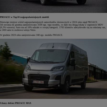
PROACE w Top10 najpopularniejszych modeli
Dziewiąte miejsce wśród najpopularniejszych samochodów dostawczych w 2024 roku zajął PROACE.
Od stycznia do grudnia zarejestrowano 3109 egz. tego modelu, co dało mu drugą lokatę w segmencie MDV
(9,2% wzrostu). Auto ma aż 16% udziału w swojej kategorii. 1705 klientów zdecydowało się na odmianę van,
a 1404 auta to osobowa wersja Verso.
W grudniu 2024 roku zarejestrowano 348 egz. modelu PROACE.
Udany debiut PROACE MAX