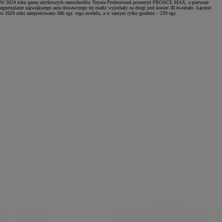
W 2024 roku gamę użytkowych samochodów Toyota Professional poszerzył PROACE MAX, a pierwsze
egzemplarze największego auta dostawczego tej marki wyjechały na drogi pod koniec III kwartału. Łącznie
w 2024 roku zarejestrowano 586 egz. tego modelu, a w samym tylko grudniu – 239 egz.