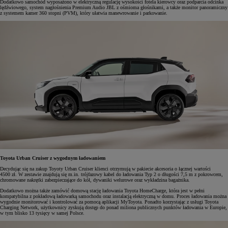
Dodatkowo samochód wyposażono w elektryczną regulację wysokości fotela kierowcy oraz podparcia odcinka
lędźwiowego, system nagłośnienia Premium Audio JBL z ośmioma głośnikami, a także monitor panoramiczny
z systemem kamer 360 stopni (PVM), który ułatwia manewrowanie i parkowanie.
Toyota Urban Cruiser z wygodnym ładowaniem
Decydując się na zakup Toyoty Urban Cruiser klienci otrzymują w pakiecie akcesoria o łącznej wartości
4500 zł. W zestawie znajdują się m.in. trójfazowy kabel do ładowania Typ 2 o długości 7,5 m z pokrowcem,
chromowane nakrętki zabezpieczające do kół, dywaniki welurowe oraz wykładzina bagażnika.
Dodatkowo można także zamówić domową stację ładowania Toyota HomeCharge, która jest w pełni
kompatybilna z pokładową ładowarką samochodu oraz instalacją elektryczną w domu. Proces ładowania można
wygodnie monitorować i kontrolować za pomocą aplikacji MyToyota. Ponadto korzystając z usługi Toyota
Charging Network, użytkownicy zyskują dostęp do ponad miliona publicznych punktów ładowania w Europie,
w tym blisko 13 tysięcy w samej Polsce.