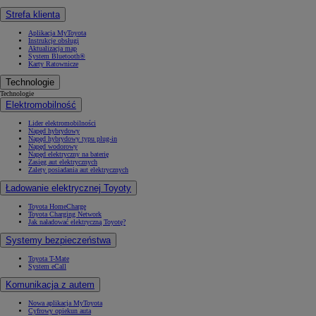
Strefa klienta
Aplikacja MyToyota
Instrukcje obsługi
Aktualizacja map
System Bluetooth®
Karty Ratownicze
Technologie
Technologie
Elektromobilność
Lider elektromobilności
Napęd hybrydowy
Napęd hybrydowy typu plug-in
Napęd wodorowy
Napęd elektryczny na baterię
Zasięg aut elektrycznych
Zalety posiadania aut elektrycznych
Ładowanie elektrycznej Toyoty
Toyota HomeCharge
Toyota Charging Network
Jak naładować elektryczną Toyotę?
Systemy bezpieczeństwa
Toyota T-Mate
System eCall
Komunikacja z autem
Nowa aplikacja MyToyota
Cyfrowy opiekun auta