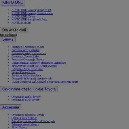
KINTO ONE
KINTO ONE Leasing niższych rat
KINTO ONE Leasing konsumencki
KINTO ONE Najem
KINTO ONE Zarządzanie flotą
KINTO Mobility
Dla właścicieli
Dla właścicieli
Serwis
Promocje i sezonowe usługi
Pozostałe oferty serwisu
Rezerwacja wizyty w serwisie
Gwarancja Toyota Relax
Pozostałe Gwarancje Toyoty
Ubezpieczenia i naprawy blacharsko-lakiernicze
Innowacyjne usługi dla Twojej wygody
Bezpłatne Akcje Serwisowe
Serwis Dobrych Cen
Serwis w ASO się opłaca
Dostęp do informacji serwisowych
Wykaz wydanych zaświadczeń o odbytym szkoleniu (pdf)
Oryginalne części i oleje Toyota
Oryginalne części Toyoty
Oryginalne oleje Toyoty
Akcesoria
Oryginalne akcesoria Toyoty
Opony i koła zimowe
Zabudowy samochodów dostawczych
Zabezpieczenia i alarmy
Sklep Toyoty