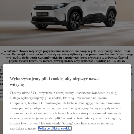
W salonach Toyoty rozpoczęto przyjmowanie zamówień na nowy, w pełni elektryczny model Urban
Cruiser. Ten miejski crossover wyróżnia się wyrazistą stylistyką oraz przestronną kabiną. Klienci mogą
wybierać spośród trzech wariantów układu napędowego, które oferowane są z dwoma różnymi
pojemnościami baterii. W ramach przedsprzedaży ceny samochodu startują od 155 900 zł.
Toyota Urban Cruiser to najnowsza propozycja w rosnącej gamie elektrycznych samochodów japońskiej marki.
Miejski crossover, zaprojektowany w stylistyce „Urban Tech”, wyróżnia się przestronnym wnętrzem
stworzonym z myślą o komforcie podróżowania. Funkcjonalność zwiększa dzielona i przesuwana tylna kanapa,
która pozwala elastycznie aranżować przestrzeń bagażową. Model oferowany jest w trzech wariantach układu
Wykorzystujemy pliki cookie, aby ulepszyć naszą
napędowego oraz z dwoma opcjami pojemności akumulatora, a klienci mogą wybrać wersję z napędem
na przednią oś lub z napędem na wszystkie koła (AWD).
witrynę
Nowa Toyota Urban Cruiser dostępna jest w dwóch poziomach wyposażenia – Style oraz Executive. W ofercie
Chcemy ułatwić Ci korzystanie z naszej strony i usprawnić świadczenie usług,
znajdziemy jedenaście kombinacji kolorystycznych nadwozia, 18” lub 19” felgi aluminiowe, a także dwa
rodzaje tapicerki. Samochód można już zamawiać w ramach przedsprzedaży.
dlatego wykorzystujemy pliki cookie, które są umieszczane na Twoim
komputerze, telefonie komórkowym lub tablecie. Pomagają one nam zrozumieć
Twoje potrzeby i ulepszać funkcjonalność naszej witryny. Są wykorzystywane do
dostarczania usług i narzędzi osób trzecich, a także służą do celów reklamowych.
Zalecamy akceptację wszystkich plików cookie. Jeżeli nie wyrażasz na to zgody,
możesz łatwo zmienić ich ustawienia. Szczegółowe informacje na ten temat
znajdziesz w naszej
Polityce plików cookie.