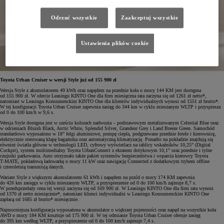
Odrzuć wszystkie
Zaakceptuj wszystkie
Ustawienia plików cookie
Toyota Urban Cruiser w wersji Style już od 155 900 zł
Wersja Style z akumulatorem 49 kWh oraz napędem na przednie koła o mocy 144 KM jest dostępna
od 155 900 zł. W ofercie Leasingu KINTO One dla firm miesięczna rata zaczyna się od 1261 zł netto*,
natomiast w Leasingu Konsumenckim KINTO One dla klientów indywidualnych wynosi od 1551 zł brutto*.
W tej konfiguracji Toyota Urban Cruiser zapewnia zasięg do 344 km w cyklu mieszanym WLTP i przyspiesza
od 0 do 100 km/h w 9,6 s.
Wersja Style dostępna jest w sześciu kolorach nadwozia – podstawowym metalizowanym Celestial Blue oraz
w odcieniach Bluish Black, Arctic White, Splendid Silver, Grandeur Grey i Land Breeze Green. Samochód
standardowo wyposażono w 18” felgi aluminiowe, pompę ciepła, podgrzewane przednie fotele i kierownicę,
elektrycznie sterowaną klapę bagażnika oraz automatyczną klimatyzację. Ponadto na pokładzie znajdują się
również światła główne w technologii LED, cyfrowy wyświetlacz na tablicy wskaźników 10,25” (Digital
Cockpit), system multimedialny Toyota UrbanConnect z ekranem dotykowym 10,1” oraz przednie i tylne
czujniki parkowania. Auto otrzymało także pakiet systemów bezpieczeństwa i wsparcia kierowcy Toyota
T‑MATE, pokładową ładowarkę o mocy 11 kW oraz nawigację Connected z dodatkowym trybem offline
i czteroletnią transmisją danych.
Wariant Style z większym akumulatorem 61 kWh i napędem na przód o mocy 174 KM zapewnia
do 426 km zasięgu w cyklu mieszanym WLTP, a przyspieszenie od 0 do 100 km/h zajmuje 8,7 s.
W przedsprzedaży cena tej wersji zaczyna się od 169 900 zł. W Leasingu KINTO One dla firm rata wynosi
od 1370 zł netto miesięcznie*, natomiast klienci indywidualni w Leasingu Konsumenckim KINTO One
zapłacą od 1685 zł brutto* miesięcznie.
Najmocniejsza konfiguracja wyposażona w akumulator o większej pojemności oraz napęd na wszystkie koła
AWD o mocy 184 KM kosztuje od 175 900 zł. W tej odmianie Toyota Urban Cruiser oferuje zasięg
do 395 km według WLTP, a przyspieszenie od 0 do 100 km/h zajmuje 7,4 s.