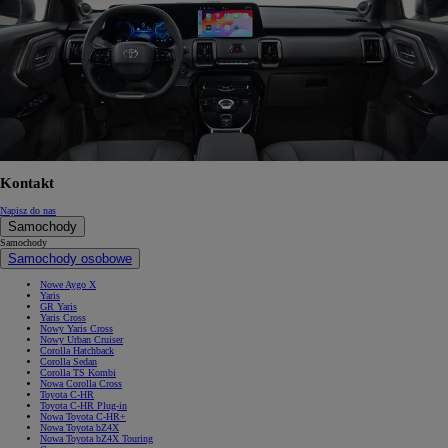
Kontakt
Napisz do nas
Samochody
Samochody
Samochody osobowe
Nowe Aygo X
Yaris
GR Yaris
Yaris Cross
Nowy Yaris Cross
Nowy Urban Cruiser
Corolla Hatchback
Corolla Sedan
Corolla TS Kombi
Nowa Corolla Cross
Toyota C-HR
Toyota C-HR Plug-in
Nowa Toyota C-HR+
Nowa Toyota bZ4X
Nowa Toyota bZ4X Touring