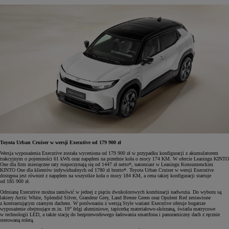
Toyota Urban Cruiser w wersji Executive od 179 900 zł
Wersja wyposażenia Executive została wyceniona od 179 900 zł w przypadku konfiguracji z akumulatorem
trakcyjnym o pojemności 61 kWh oraz napędem na przednie koła o mocy 174 KM. W ofercie Leasingu KINTO
One dla firm miesięczne raty rozpoczynają się od 1447 zł netto*, natomiast w Leasingu Konsumenckim
KINTO One dla klientów indywidualnych od 1780 zł brutto*. Toyota Urban Cruiser w wersji Executive
dostępna jest również z napędem na wszystkie koła o mocy 184 KM, a cena takiej konfiguracji startuje
od 185 900 zł.
Odmianę Executive można zamówić w jednej z pięciu dwukolorowych kombinacji nadwozia. Do wyboru są
lakiery Arctic White, Splendid Silver, Grandeur Grey, Land Breeze Green oraz Opulent Red zestawione
z kontrastującym czarnym dachem. W porównaniu z wersją Style wariant Executive oferuje bogatsze
wyposażenie obejmujące m.in. 19” felgi aluminiowe, tapicerkę materiałowo-skórzaną, światła matrycowe
w technologii LED, a także stację do bezprzewodowego ładowania smartfona i panoramiczny dach z ręcznie
sterowaną roletą.