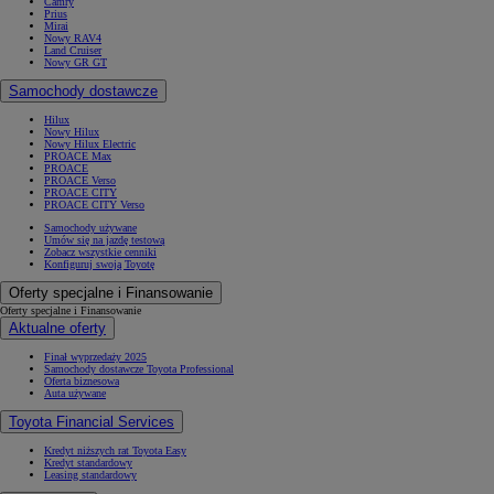
Camry
Prius
Mirai
Nowy RAV4
Land Cruiser
Nowy GR GT
Samochody dostawcze
Hilux
Nowy Hilux
Nowy Hilux Electric
PROACE Max
PROACE
PROACE Verso
PROACE CITY
PROACE CITY Verso
Samochody używane
Umów się na jazdę testową
Zobacz wszystkie cenniki
Konfiguruj swoją Toyotę
Oferty specjalne i Finansowanie
Oferty specjalne i Finansowanie
Aktualne oferty
Finał wyprzedaży 2025
Samochody dostawcze Toyota Professional
Oferta biznesowa
Auta używane
Toyota Financial Services
Kredyt niższych rat Toyota Easy
Kredyt standardowy
Leasing standardowy