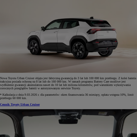
Nowa Toyota Urban Cruiser objęta jest fabryczną gwarancją do 3 lat lub 100 000 km przebiegu. Z kolei bateria
trakcyjna posiada ochronę na 8 lat lub do 160 000 km. W ramach programu Battery Care możliwe jest
wydłużenie gwarancji akumulatora nawet do 10 lat lub miliona kilometrów, pod warunkiem wykonywania
corocznych przeglądów baterii w autoryzowanym serwisie Toyoty.
* Kalkulacja z dnia 9.03.2026 r. dla parametrów: okres finansowania 36 miesięcy, opłata wstępna 10%, limit
przebiegu 60 000 km.
Cennik Toyoty Urban Cruiser