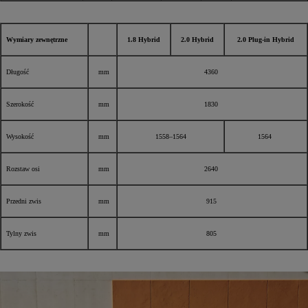
Wymiary zewnętrzne
1.8 Hybrid
2.0 Hybrid
2.0 Plug-in Hybrid
Długość
mm
4360
Szerokość
mm
1830
Wysokość
mm
1558–1564
1564
Rozstaw osi
mm
2640
Przedni zwis
mm
915
Tylny zwis
mm
805