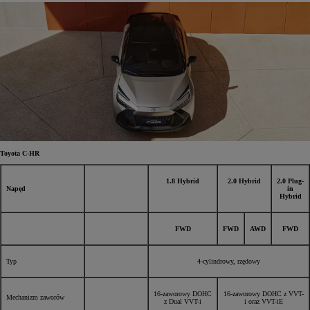
Toyota C-HR
1.8 Hybrid
2.0 Hybrid
2.0 Plug-
Napęd
in
Hybrid
FWD
FWD
AWD
FWD
Typ
4-cylindrowy, rzędowy
16-zaworowy DOHC
16-zaworowy DOHC z VVT-
Mechanizm zaworów
z Dual VVT-i
i oraz VVT-iE