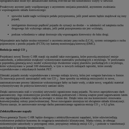
oprogramowanie może być aktualizowane metodą over-the-air bez konieczności wizyty w serwisie.
Proaktywny asystent jazdy współpracujący z asystentem omijania przeszkód, asystentem zwalniania
i wspomaganiem układu kierowniczego:
spowolni każde nagłe wciśnięcie pedału przyspieszenia, jeśli przed autem będzie znajdował się inny
pojazd,
inteligentnie dostosuje prędkość pojazdu do sytuacji na drodze – w zależności od natężenia ruchu
drogowego lub wykrytego zakrętu, jeśli pedał przyspieszenia nie jest wciśnięty,
podczas wchodzenia w zakręt dostosuje siłę wspomagania kierownicy do łuku drogi.
Wyposażenie auta będzie można rozszerzyć o asystenta zmiany pasa ruchu (LCA), system ostrzegania o ruchu
poprzecznym z przodu pojazdu (FCTA) czy kamerę monitorującą kierowcę (DMC).
Redukcja emisji CO
2
Projektanci nowej Toyoty C-HR starali się znaleźć takie rozwiązania, które pozwolą zmniejszyć emisje
samochodu, a jednocześnie zwiększyć wykorzystanie materiałów pochodzących z recyklingu. W porównaniu
z poprzednią generacją nowy model wykorzystuje dwukrotnie więcej plastików pochodzących z recyklingu,
które wykorzystano w ponad 100 elementach, w tym w nowych rodzajach tapicerki, które zostały
wyprodukowane z odzyskanych butelek PET.
Zderzaki pojazdu zostały wyprodukowane z nowego rodzaju żywicy, która jest wstępnie barwiona w formie.
Ta innowacja pozwoli zaoszczędzić setki ton CO
. Inne sposoby na redukcję emisyjności to nowe,
2
zautomatyzowane procesy lakiernicze wykorzystujące farby na bazie wody, a także nowy, wegański materiał
wykorzystywany do pokrycia kierownicy zamiast skóry.
Dzięki zastosowaniu stali o wysokiej sztywności ograniczono masę pojazdu. Na nowo zaprojektowano dach
panoramiczny. Jego niskoemisyjne powłoki redukują podczerwień i chronią wnętrze przed nagrzewaniem latem
oraz zapobiegają uciekaniu ciepła na zewnątrz w zimne dni. Dzięki temu nie ma konieczności stosowania
konwencjonalnej osłony przeciwsłonecznej. Nowe rozwiązanie zmniejsza też obciążenie układu klimatyzacji.
Toyota szacuje, że zastosowanie nowego dachu panoramicznego ogranicza emisję CO
o 0,5 g/km.
2
Zelektryfikowane napędy
Nowa generacja Toyoty C-HR będzie dostępna z zelektryfikowanymi napędami, które odzwierciedlają
wielotorowe podejście koncernu do osiągnięcia neutralności klimatycznej. Marka wierzy, że oferując
niskoemisyjne samochody w przystępnej cenie, przyspieszy redukcję emisji CO
i pomoże w transformacji
2
mobilności w kierunku bezemisyjnym.