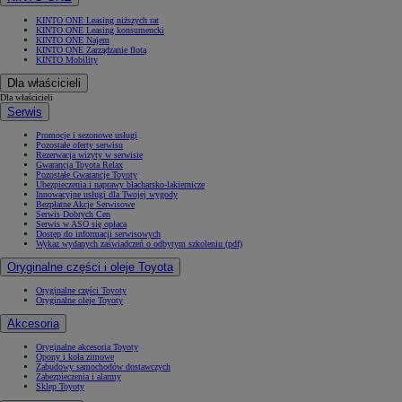
KINTO ONE Leasing niższych rat
KINTO ONE Leasing konsumencki
KINTO ONE Najem
KINTO ONE Zarządzanie flotą
KINTO Mobility
Dla właścicieli
Dla właścicieli
Serwis
Promocje i sezonowe usługi
Pozostałe oferty serwisu
Rezerwacja wizyty w serwisie
Gwarancja Toyota Relax
Pozostałe Gwarancje Toyoty
Ubezpieczenia i naprawy blacharsko-lakiernicze
Innowacyjne usługi dla Twojej wygody
Bezpłatne Akcje Serwisowe
Serwis Dobrych Cen
Serwis w ASO się opłaca
Dostęp do informacji serwisowych
Wykaz wydanych zaświadczeń o odbytym szkoleniu (pdf)
Oryginalne części i oleje Toyota
Oryginalne części Toyoty
Oryginalne oleje Toyoty
Akcesoria
Oryginalne akcesoria Toyoty
Opony i koła zimowe
Zabudowy samochodów dostawczych
Zabezpieczenia i alarmy
Sklep Toyoty