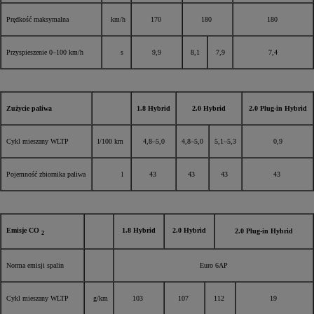
Prędkość maksymalna
km/h
170
180
180
Przyspieszenie 0–100 km/h
s
9,9
8,1
7,9
7,4
Zużycie paliwa
1.8 Hybrid
2.0 Hybrid
2.0 Plug-in Hybrid
Cykl mieszany WLTP
l/100 km
4,8–5,0
4,8–5,0
5,1–5,3
0,9
Pojemność zbiornika paliwa
l
43
43
43
43
Emisje CO
1.8 Hybrid
2.0 Hybrid
2.0 Plug-in Hybrid
2
Norma emisji spalin
Euro 6AP
Cykl mieszany WLTP
g/km
103
107
112
19