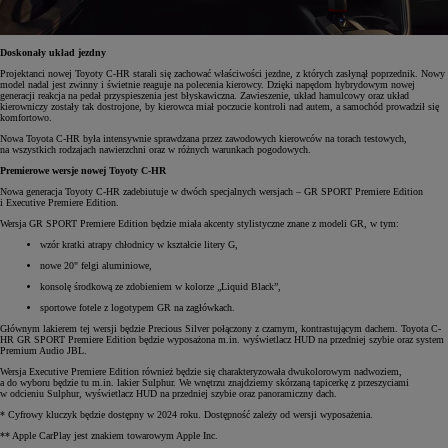
Doskonały układ jezdny
Projektanci nowej Toyoty C-HR starali się zachować właściwości jezdne, z których zasłynął poprzednik. Nowy
model nadal jest zwinny i świetnie reaguje na polecenia kierowcy. Dzięki napędom hybrydowym nowej
generacji reakcja na pedał przyspieszenia jest błyskawiczna. Zawieszenie, układ hamulcowy oraz układ
kierowniczy zostały tak dostrojone, by kierowca miał poczucie kontroli nad autem, a samochód prowadził się
komfortowo.
Nowa Toyota C-HR była intensywnie sprawdzana przez zawodowych kierowców na torach testowych,
na wszystkich rodzajach nawierzchni oraz w różnych warunkach pogodowych.
Premierowe wersje nowej Toyoty C-HR
Nowa generacja Toyoty C-HR zadebiutuje w dwóch specjalnych wersjach – GR SPORT Premiere Edition
i Executive Premiere Edition.
Wersja GR SPORT Premiere Edition będzie miała akcenty stylistyczne znane z modeli GR, w tym:
wzór kratki atrapy chłodnicy w kształcie litery G,
nowe 20" felgi aluminiowe,
konsolę środkową ze zdobieniem w kolorze „Liquid Black”,
sportowe fotele z logotypem GR na zagłówkach.
Głównym lakierem tej wersji będzie Precious Silver połączony z czarnym, kontrastującym dachem. Toyota C-
HR GR SPORT Premiere Edition będzie wyposażona m.in. wyświetlacz HUD na przedniej szybie oraz system
Premium Audio JBL.
Wersja Executive Premiere Edition również będzie się charakteryzowała dwukolorowym nadwoziem,
a do wyboru będzie tu m.in. lakier Sulphur. We wnętrzu znajdziemy skórzaną tapicerkę z przeszyciami
w odcieniu Sulphur, wyświetlacz HUD na przedniej szybie oraz panoramiczny dach.
* Cyfrowy kluczyk będzie dostępny w 2024 roku. Dostępność zależy od wersji wyposażenia.
** Apple CarPlay jest znakiem towarowym Apple Inc.