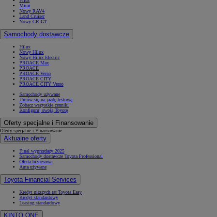
Prius
Mirai
Nowy RAV4
Land Cruiser
Nowy GR GT
Samochody dostawcze
Hilux
Nowy Hilux
Nowy Hilux Electric
PROACE Max
PROACE
PROACE Verso
PROACE CITY
PROACE CITY Verso
Samochody używane
Umów się na jazdę testową
Zobacz wszystkie cenniki
Konfiguruj swoją Toyotę
Oferty specjalne i Finansowanie
Oferty specjalne i Finansowanie
Aktualne oferty
Finał wyprzedaży 2025
Samochody dostawcze Toyota Professional
Oferta biznesowa
Auta używane
Toyota Financial Services
Kredyt niższych rat Toyota Easy
Kredyt standardowy
Leasing standardowy
KINTO ONE