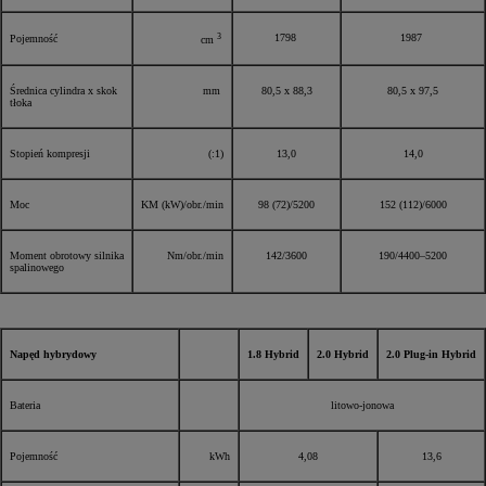
3
1798
1987
Pojemność
cm
Średnica cylindra x skok
mm
80,5 x 88,3
80,5 x 97,5
tłoka
Stopień kompresji
(:1)
13,0
14,0
Moc
KM (kW)/obr./min
98 (72)/5200
152 (112)/6000
Moment obrotowy silnika
Nm/obr./min
142/3600
190/4400–5200
spalinowego
Napęd hybrydowy
1.8 Hybrid
2.0 Hybrid
2.0 Plug-in Hybrid
Bateria
litowo-jonowa
Pojemność
kWh
4,08
13,6