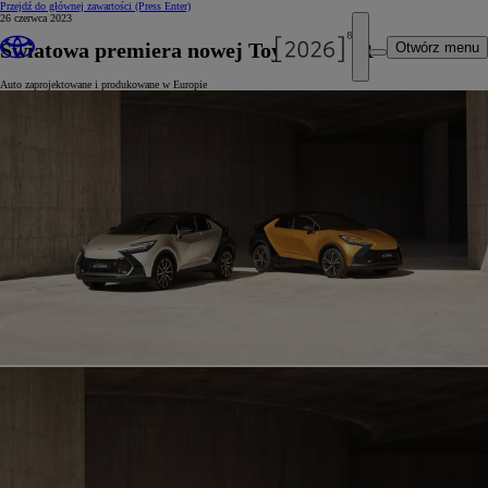
Przejdź do głównej zawartości
(Press Enter)
26 czerwca 2023
Światowa premiera nowej Toyoty C-HR
Otwórz menu
Auto zaprojektowane i produkowane w Europie