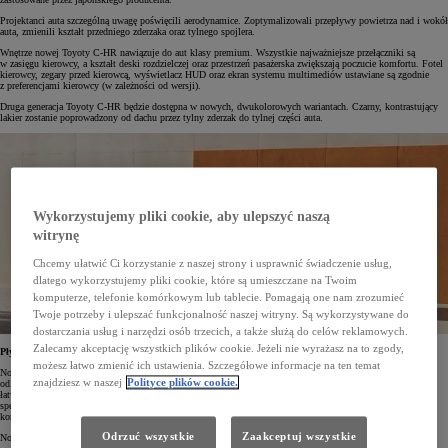
Projektanci auta szczególną uwagę poświęcili aerodynamice. Zoptymalizowali przepływy powietrza nad i wokół
auta, zmienili kształt przedniego zderzaka oraz tylnego spojlera.
Wnętrze nowej Toyoty C-HR nawiązuje do aut klasy premium. Wszystkie najważniejsze przełączniki są
w zasięgu kierowcy, a kształt deski rozdzielczej oraz przestrzeń pasażerska zwiększają poczucie komfortu. Fotel
kierowcy, zegary przed kierowcą, wyświetlacz HUD oraz ekran systemu multimediów ustawiane są zgodnie
z preferencjami kierowcy (w zależności od wersji).
Druga generacja Toyoty C-HR będzie dostępna w nowych, dwukolorowych wariantach. Czarny, kontrastujący
lakier zostanie poprowadzony od dachu przez tylny zderzak do tylnej części auta.
Wykorzystujemy pliki cookie, aby ulepszyć naszą
witrynę
Chcemy ułatwić Ci korzystanie z naszej strony i usprawnić świadczenie usług,
dlatego wykorzystujemy pliki cookie, które są umieszczane na Twoim
komputerze, telefonie komórkowym lub tablecie. Pomagają one nam zrozumieć
Twoje potrzeby i ulepszać funkcjonalność naszej witryny. Są wykorzystywane do
dostarczania usług i narzędzi osób trzecich, a także służą do celów reklamowych.
Zalecamy akceptację wszystkich plików cookie. Jeżeli nie wyrażasz na to zgody,
Płynna i intuicyjna obsługa
możesz łatwo zmienić ich ustawienia. Szczegółowe informacje na ten temat
Nowa Toyota C-HR od pierwszych chwil zachwyca i zaskakuje. 12,3" cyfrowe zegary (dostępne w zależności
znajdziesz w naszej
Polityce plików cookie.
od wersji) najważniejsze informacje pokazują w zasięgu wzroku kierowcy. Wygląd tych komunikatów można
łatwo dostosować do własnych potrzeb. Samochód ma trzy wcześniej przygotowane motywy, które można
spersonalizować przy pomocy przycisków na kierownicy. Cyfrowe zegary i ekran systemu multimediów
korzystają z tych samych kolorystyk oraz czcionek, dając poczucie spójności.
Odrzuć wszystkie
Zaakceptuj wszystkie
Nowością jest cyfrowy kluczyk*. Do otworzenia i uruchomienia auta wystarczy tylko smartfon.