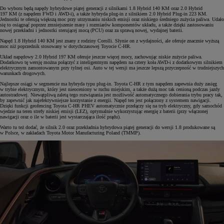
Do wyboru będą napędy hybrydowe piątej generacji z silnikami 1.8 Hybrid 140 KM oraz 2.0 Hybrid
197 KM (z napędem FWD i AWD-i), a także hybryda plug-in z silnikiem 2.0 Hybrid Plug-in 223 KM.
Jednostki te oferują większą moc przy utrzymaniu niskich emisji oraz niskiego średniego zużycia paliwa. Udało
się to osiągnąć poprzez zmniejszenie masy i rozmiarów komponentów układu, a także dzięki zastosowaniu
nowej przekładni i jednostki sterującej mocą (PCU) oraz za sprawą nowej, wydajnej baterii.
Napęd 1.8 Hybrid 140 KM jest znany z rodziny Corolli. Słynie on z wydajności, ale oferuje znacznie wyższą
moc niż poprzednik stosowany w dotychczasowej Toyocie C-HR.
Układ napędowy 2.0 Hybrid 197 KM oferuje jeszcze więcej mocy, zachowując niskie zużycie paliwa.
Dodatkowo tę wersję można połączyć z inteligentnym napędem na cztery koła AWD-i z dodatkowym silnikiem
elektrycznym zamontowanym przy tylnej osi. Auto w tej wersji ma jeszcze lepszą przyczepność w trudniejszych
warunkach drogowych.
Najlepsze osiągi w segmencie ma hybryda typu plug-in. Toyota C-HR z tym napędem zapewnia duży zasięg
w trybie elektrycznym, który jest nieoceniony w ruchu miejskim, a także dużą moc tak cenioną podczas jazdy
autostradowej. Niewątpliwą zaletą tego rozwiązania jest możliwość automatycznego dobierania trybu pracy tak,
by zapewnić jak najefektywniejsze korzystanie z energii. Napęd ten jest połączony z systemem nawigacji.
Dzięki funkcji geofencing Toyota C-HR PHEV automatycznie przełączy się na tryb elektryczny, gdy samochód
wjedzie na teren strefy niskiej emisji (LEZ), optymalnie wykorzystując energię z baterii (przy włączonej
nawigacji oraz o ile w baterii jest wystarczająca ilość prądu).
Warto tu też dodać, że silnik 2.0 oraz przekładnia hybrydowa piątej generacji do wersji 1.8 produkowane są
w Polsce, w zakładach Toyota Motor Manufacturing Poland (TMMP).