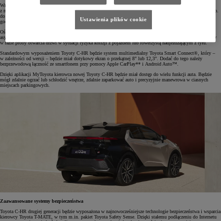
Wraz z nową Toyotą C-HR wprowadzono też – po raz pierwszy – inteligentne oświetlenie ambientowe
z możliwością personalizacji. 64 dostępne kolory sprawiają, że charakter oświetlenia można dostosowywać np.
do ustawionej temperatury lub pory dnia. Zaprogramowano 24 odcienie, które zsynchronizowano z każdą
Ustawienia plików cookie
godziną – od jasnych, porannych barw po spokojniejsze, wieczorne.
Oświetlenie to zostało także połączone z systemami bezpieczeństwa. Dźwiękowe oraz wizualne ostrzeżenia
asystenta bezpiecznego wysiadania z pojazdu (SEA) będą wzmacniane zmianą koloru oświetlenia na czerwony
w razie próby otwarcia drzwi w sytuacji ryzyka kolizji z pojazdem lub rowerzystą nadjeżdżającym z tyłu.
Standardowym wyposażeniem Toyoty C-HR będzie system multimedialny Toyota Smart Connect®, który –
w zależności od wersji – będzie miał dotykowy ekran o przekątnej 8" lub 12,3". Dodać do tego należy
bezprzewodową łączność ze smartfonem przy pomocy Apple CarPlay** i Android Auto™.
Dzięki aplikacji MyToyota kierowca nowej Toyoty C-HR będzie miał dostęp do wielu funkcji auta. Będzie
mógł zdalnie ogrzać lub schłodzić wnętrze, zdalnie zaparkować auto i precyzyjnie manewrowa w ciasnych
miejscach parkingowych.
Zaawansowane systemy bezpieczeństwa
Toyota C-HR drugiej generacji będzie wyposażona w najnowocześniejsze technologie bezpieczeństwa i wsparcia
kierowcy Toyota T-MATE, w tym m.in. pakiet Toyota Safety Sense. Dzięki stałemu podłączeniu do Internetu