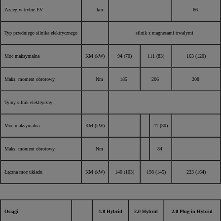
Zasięg w trybie EV
km
66
Typ przedniego silnika elektrycznego
silnik z magnesami trwałymi
Moc maksymalna
KM (kW)
94 (70)
111 (83)
163 (120)
Maks. moment obrotowy
Nm
185
206
208
Tylny silnik elektryczny
Moc maksymalna
KM (kW)
41 (30)
Maks. moment obrotowy
Nm
84
Łączna moc układu
KM (kW)
140 (103)
198 (145)
223 (164)
Osiągi
1.8 Hybrid
2.0 Hybrid
2.0 Plug-in Hybrid