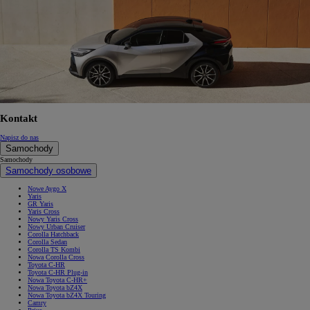
Kontakt
Napisz do nas
Samochody
Samochody
Samochody osobowe
Nowe Aygo X
Yaris
GR Yaris
Yaris Cross
Nowy Yaris Cross
Nowy Urban Cruiser
Corolla Hatchback
Corolla Sedan
Corolla TS Kombi
Nowa Corolla Cross
Toyota C-HR
Toyota C-HR Plug-in
Nowa Toyota C-HR+
Nowa Toyota bZ4X
Nowa Toyota bZ4X Touring
Camry