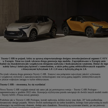
Toyota C-HR to pojazd, który za sprawą niepowtarzalnego designu zrewolucjonizował segment C-SUV
w Europie. Teraz na rynek wkracza druga generacja tego modelu. Zaprojektowane w Europie auto
będzie się charakteryzowało wyjątkowym designem nadwozia i funkcjonalnym wnętrzem. Dodać do tego
należy łatwą i intuicyjną łączność z samochodem, a także pełną gamę zelektryfikowanych napędów
z klasycznymi hybrydami 1.8 i 2.0 oraz z hybrydą plug-in 2.0.
Na rynek wkracza druga generacja Toyoty C-HR. Stanowi ona połączenie najwyższej jakości wykonania
i wyjątkowej stylistyki z zaawansowanymi technologiami oraz nową gamą napędów zelektryfikowanych
o jeszcze większym zasięgu w trybie elektrycznym.
Toyota C-HR – stworzona, by się wyróżniać
Nowa Toyoty C-HR wygląda niemal tak samo jak jej prototypowa wersja – Toyoty C-HR Prologue –
zaprezentowana w grudniu 2022 roku. Koncepcja stylistyczna przodu nawiązuje do dwóch innych modeli marki
– Toyoty bZ4X i Priusa nowej generacji.
Podobnie jak w Toyocie C-HR Prologue, kształt nadwozia, krótkie zwisy oraz duże, 20" koła podkreślają
dynamiczny design pojazdu. Motyw dwóch nachodzących na siebie kształtów, którego linie przywodzą na myśl
obracający się oszlifowany diament, dodaje autu charakteru. Nowością są wysuwane klamki, po raz pierwszy
zastosowane przez japońskiego producenta.