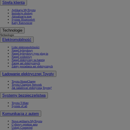
Strefa klienta
Aplikacja MyToyota
Instrukcje obsługi
Aktualizacja map
System Bluetooth®
Karty Ratownicze
Technologie
Technologie
Elektromobilność
Lider elektromobilności
Napęd hybrydowy
Napęd hybrydowy typu plug-in
Napęd wodorowy
Napęd elektryczny na baterię
Zasięg aut elektrycznych
Zalety posiadania aut elektrycznych
Ładowanie elektrycznej Toyoty
Toyota HomeCharge
Toyota Charging Network
Jak naładować elektryczną Toyotę?
Systemy bezpieczeństwa
Toyota T-Mate
System eCall
Komunikacja z autem
Nowa aplikacja MyToyota
Cyfrowy opiekun auta
Usługi Connected