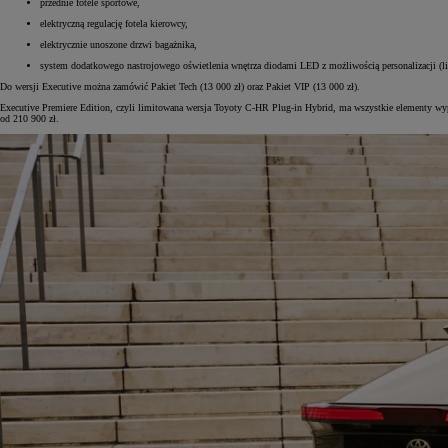
przednie fotele sportowe,
elektryczną regulację fotela kierowcy,
elektrycznie unoszone drzwi bagażnika,
system dodatkowego nastrojowego oświetlenia wnętrza diodami LED z możliwością personalizacji (l
Od
105 300 zł
Do wersji Executive można zamówić Pakiet Tech (13 000 zł) oraz Pakiet VIP (13 000 zł).
Corolla Hatchback
Executive Premiere Edition, czyli limitowana wersja Toyoty C-HR Plug-in Hybrid, ma wszystkie elementy wyp
od 210 900 zł.
HYBRID