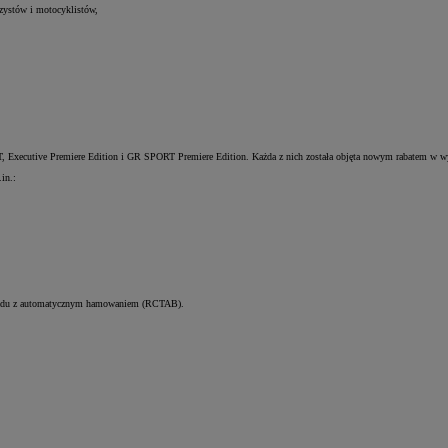
zystów i motocyklistów,
, Executive Premiere Edition i GR SPORT Premiere Edition. Każda z nich została objęta nowym rabatem w wy
in.:
pojazdu z automatycznym hamowaniem (RCTAB).