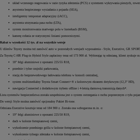
układ wczesnego reagowania w razie ryzyka zderzenia (PCS) z systemem wykrywania pieszych, rower
asystenta bezpiecznego wysiadania z pojazdu (SEA),
inteligentny tempomat adaptacyjny (iACC),
asystenta utrzymania pasa ruchu (LTA),
system monitorowania martwego pola w lusterkach (BSM),
kamerę cofania ze statycznymi liniami pomocniczymi.
Rabat w wysokości 12 tys. zł na wszystkie wersje
U dilerów Toyoty można też zamówić auto w pozostałych wersjach wyposażenia - Style, Executive, GR SPORT
Za Toyotę C-HR Plug-in Hybrid Style zapłacimy teraz od 173 900 zł. Wybierając tę odmianę, klient zyskuje m.
18" felgi aluminiowe z oponami 225/55 R18,
przednie i tylne czujniki parkowania,
stację do bezprzewodowego ładowania telefonu w konsoli centralnej,
system multimedialny Toyota Smart Connect+® z kolorowym ekranem dotykowym (12,3" HD),
nawigacja Connected z dodatkowym trybem offline i 4-letnią darmową transmisją danych*.
Lista systemów bezpieczeństwa została uzupełniona jest o system ostrzegania o ruchu poprzecznym z tyłu 
Do wersji Style można zamówić opcjonalny Pakiet Bi-tone.
Odmiana Executive kosztuje teraz od 184 900 z. Została ona wzbogacona m.in. o:
19" felgi aluminiowe z oponami 225/50 R19,
dach w kolorze fortepianowej czerni,
wykończenie przedniego grilla w kolorze fortepianowej czerni,
wykończenie tylnego zderzaka w kolorze fortepianowej czerni,