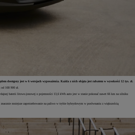
dem dostępny jest w 6 wersjach wyposażenia. Każda z nich objęta jest rabatem w wysokości 12 tys. zł.
ż od 168 900 zł.
jnej baterii litowo-jonowej o pojemności 13,6 kWh auto jest w stanie pokonać nawet 66 km na silniku
 na znacznie mniejsze zapotrzebowanie na paliwo w trybie hybrydowym w porównaniu z większością