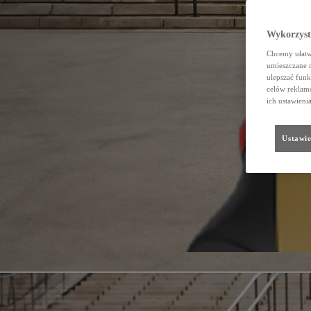
Wykorzystu
Chcemy ułatwi
umieszczane 
ulepszać funk
celów reklamo
ich ustawieni
Ustawie