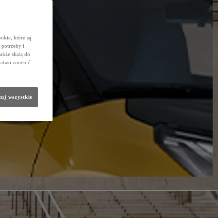
okie, które są
potrzeby i
także służą do
łatwo zmienić
uj wszystkie