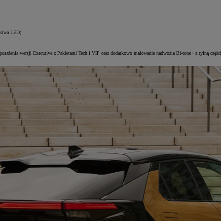
istwa LED).
osażenia wersji Executive z Pakietami Tech i VIP oraz dodatkowo malowanie nadwozia Bi-tone+ z tylną częśc