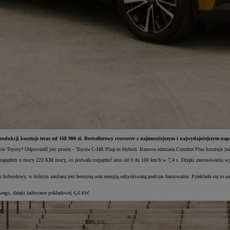
odukcji kosztuje teraz od 168 900 zł. Bestsellerowy crossover z najmocniejszym i najwydajniejszym napę
ofercie Toyoty? Odpowiedź jest prosta – Toyota C-HR Plug-in Hybrid. Bazowa odmiana Comfort Plus kosztuje ju
apędem o mocy 223 KM mocy, co pozwala rozpędzić auto od 0 do 100 km/h w 7,4 s. Dzięki zastosowaniu wyda
ryb hybrydowy, w którym zasilana jest benzyną oraz energią odzyskiwaną podczas hamowania. Przekłada się to
owego, dzięki ładowarce pokładowej 6,6 kW.