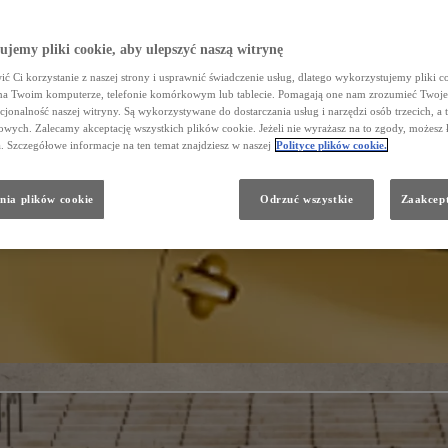
jemy pliki cookie, aby ulepszyć naszą witrynę
ć Ci korzystanie z naszej strony i usprawnić świadczenie usług, dlatego wykorzystujemy pliki co
na Twoim komputerze, telefonie komórkowym lub tablecie. Pomagają one nam zrozumieć Twoje 
cjonalność naszej witryny. Są wykorzystywane do dostarczania usług i narzędzi osób trzecich, a 
wych. Zalecamy akceptację wszystkich plików cookie. Jeżeli nie wyrażasz na to zgody, możesz 
a. Szczegółowe informacje na ten temat znajdziesz w naszej
Polityce plików cookie.
nia plików cookie
Odrzuć wszystkie
Zaakcept