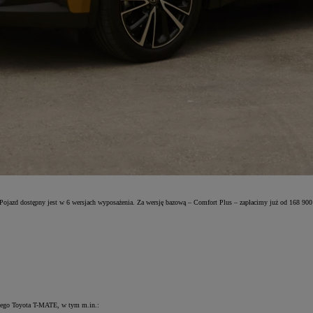
 Pojazd dostępny jest w 6 wersjach wyposażenia. Za wersję bazową – Comfort Plus – zapłacimy już od 168 900 
nnego Toyota T-MATE, w tym m.in.: