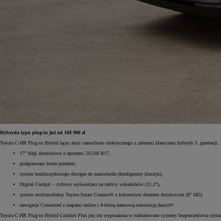
Hybryda typu plug-in już od 168 900 zł
Toyota C-HR Plug-in Hybrid łączy atuty samochodu elektrycznego z zaletami klasycznej hybrydy 5. generacji.
17" felgi aluminiowe z oponami 215/60 R17,
podgrzewane fotele przednie,
system bezkluczykowego dostępu do samochodu (Inteligentny kluczyk),
Digital Cockpit – cyfrowy wyświetlacz na tablicy wskaźników (12,3"),
system multimedialny Toyota Smart Connect® z kolorowym ekranem dotykowym (8" HD),
nawigacje Connected z mapami online i 4-letnią darmową transmisją danych*.
Toyota C-HR Plug-in Hybrid Comfort Plus jest też wyposażona w rozbudowane systemy bezpieczeństwa czy